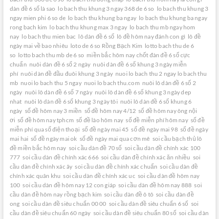
dàn đề 6 số là sao
lo bach thu khung 3 ngay 368 de 6 so
lo bach thu khung 3
ngay mien phi 6 so de
lo bach thu khung ba ngay
lo bach thu khung ba ngay
rong bach kim
lo bach thu khung max 3 ngay
lo bach thu mb ngay hom
nay
lo bach thu mien bac
lô dàn đề 6 số
lô đề hôm nay đánh con gì
lô đề
ngày mai về bao nhiêu
loto de 6 so Rồng Bạch Kim
lotto bach thu de 6
so
lotto bach thu mb de 6 so
miền bắc hôm nay chốt đàn đề 6 số cực
chuẩn
nuôi dàn đề 6 số 2 ngày
nuôi dàn đề 6 số khung 3 ngày miễn
phí
nuôi dàn đề đầu đuôi khung 3 ngày
nuoi lo bach thu 2 ngay lo bach thu
mb
nuoi lo bach thu 5 ngay
nuoi lo bach thu.com
nuôi lô dàn đề 6 số 2
ngày
nuôi lô dàn đề 6 số 7 ngày
nuôi lô dàn đề 6 số khung 3 ngày dep
nhat
nuôi lô dàn đề 6 số khung 3 ngày tôi
nuôi lô dàn đề 6 số khung 6
ngày
số đề hôm nay 3 miền
số đề hôm nay 4/12
số đề hôm nay ông nội
ơi
số đề hôm nay tphcm
số đề lào hôm nay
số đề miễn phí hôm nay
số đề
miễn phí qua số điện thoại
số đề ngày mai 45
số đề ngày mai 98
số đề ngày
mai hai
số đề ngày mai ok
số đề ngày mai qua cơn mê
soi cầu bạch thủ lô
đề miền bắc hôm nay
soi cầu dàn đề 70 số
soi cầu dàn đề chính xác 100
777
soi cầu dàn đề chính xác 666
soi cầu dàn đề chính xác ăn nhiều
soi
cầu dàn đề chính xác ây
soi cầu dàn đề chính xác chuẩn
soi cầu dàn đề
chính xác quân khu
soi cầu dàn đề chính xác uc
soi cầu dàn đề hôm nay
100
soi cầu dàn đề hôm nay 12 con giáp
soi cầu dàn đề hôm nay 888
soi
cầu dàn đề hôm nay rồng bạch kim
soi cầu dàn đề ô tô
soi cầu dàn đề
ong
soi cầu dàn đề siêu chuẩn 00 00
soi cầu dàn đề siêu chuẩn 6 số
soi
cầu dàn đề siêu chuẩn 60 ngày
soi cầu dàn đề siêu chuẩn 80 số
soi cầu dàn