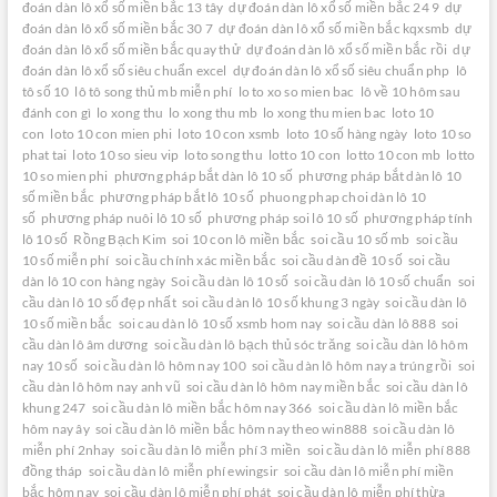
đoán dàn lô xổ số miền bắc 13 tây
dự đoán dàn lô xổ số miền bắc 24 9
dự
đoán dàn lô xổ số miền bắc 30 7
dự đoán dàn lô xổ số miền bắc kqxsmb
dự
đoán dàn lô xổ số miền bắc quay thử
dự đoán dàn lô xổ số miền bắc rồi
dự
đoán dàn lô xổ số siêu chuẩn excel
dự đoán dàn lô xổ số siêu chuẩn php
lô
tô số 10
lô tô song thủ mb miễn phí
lo to xo so mien bac
lô về 10 hôm sau
đánh con gì
lo xong thu
lo xong thu mb
lo xong thu mien bac
loto 10
con
loto 10 con mien phi
loto 10 con xsmb
loto 10 số hàng ngày
loto 10 so
phat tai
loto 10 so sieu vip
loto song thu
lotto 10 con
lotto 10 con mb
lotto
10 so mien phi
phương pháp bắt dàn lô 10 số
phương pháp bắt dàn lô 10
số miền bắc
phương pháp bắt lô 10 số
phuong phap choi dàn lô 10
số
phương pháp nuôi lô 10 số
phương pháp soi lô 10 số
phương pháp tính
lô 10 số
Rồng Bạch Kim
soi 10 con lô miền bắc
soi cầu 10 số mb
soi cầu
10 số miễn phí
soi cầu chính xác miền bắc
soi cầu dàn đề 10 số
soi cầu
dàn lô 10 con hàng ngày
Soi cầu dàn lô 10 số
soi cầu dàn lô 10 số chuẩn
soi
cầu dàn lô 10 số đẹp nhất
soi cầu dàn lô 10 số khung 3 ngày
soi cầu dàn lô
10 số miền bắc
soi cau dàn lô 10 số xsmb hom nay
soi cầu dàn lô 888
soi
cầu dàn lô âm dương
soi cầu dàn lô bạch thủ sóc trăng
soi cầu dàn lô hôm
nay 10 số
soi cầu dàn lô hôm nay 100
soi cầu dàn lô hôm nay a trúng rồi
soi
cầu dàn lô hôm nay anh vũ
soi cầu dàn lô hôm nay miền bắc
soi cầu dàn lô
khung 247
soi cầu dàn lô miền bắc hôm nay 366
soi cầu dàn lô miền bắc
hôm nay ây
soi cầu dàn lô miền bắc hôm nay theo win888
soi cầu dàn lô
miễn phí 2nhay
soi cầu dàn lô miễn phí 3 miền
soi cầu dàn lô miễn phí 888
đồng tháp
soi cầu dàn lô miễn phí ewingsir
soi cầu dàn lô miễn phí miền
bắc hôm nay
soi cầu dàn lô miễn phí phát
soi cầu dàn lô miễn phí thừa