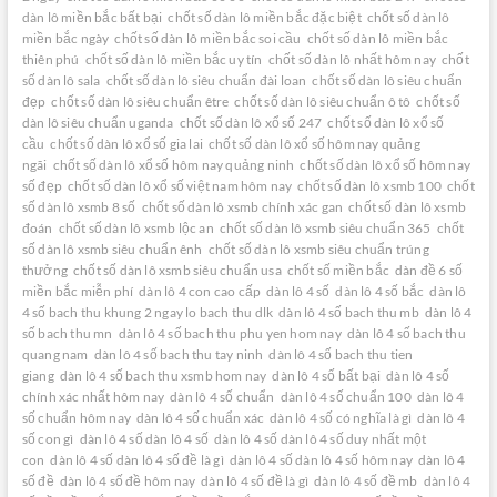
dàn lô miền bắc bất bại
chốt số dàn lô miền bắc đặc biệt
chốt số dàn lô
miền bắc ngày
chốt số dàn lô miền bắc soi cầu
chốt số dàn lô miền bắc
thiên phú
chốt số dàn lô miền bắc uy tín
chốt số dàn lô nhất hôm nay
chốt
số dàn lô sala
chốt số dàn lô siêu chuẩn đài loan
chốt số dàn lô siêu chuẩn
đẹp
chốt số dàn lô siêu chuẩn être
chốt số dàn lô siêu chuẩn ô tô
chốt số
dàn lô siêu chuẩn uganda
chốt số dàn lô xổ số 247
chốt số dàn lô xổ số
cầu
chốt số dàn lô xổ số gia lai
chốt số dàn lô xổ số hôm nay quảng
ngãi
chốt số dàn lô xổ số hôm nay quảng ninh
chốt số dàn lô xổ số hôm nay
số đẹp
chốt số dàn lô xổ số việt nam hôm nay
chốt số dàn lô xsmb 100
chốt
số dàn lô xsmb 8 số
chốt số dàn lô xsmb chính xác gan
chốt số dàn lô xsmb
đoán
chốt số dàn lô xsmb lộc an
chốt số dàn lô xsmb siêu chuẩn 365
chốt
số dàn lô xsmb siêu chuẩn ênh
chốt số dàn lô xsmb siêu chuẩn trúng
thưởng
chốt số dàn lô xsmb siêu chuẩn usa
chốt số miền bắc
dàn đề 6 số
miền bắc miễn phí
dàn lô 4 con cao cấp
dàn lô 4 số
dàn lô 4 số bắc
dàn lô
4 số bach thu khung 2 ngay lo bach thu dlk
dàn lô 4 số bach thu mb
dàn lô 4
số bach thu mn
dàn lô 4 số bach thu phu yen hom nay
dàn lô 4 số bach thu
quang nam
dàn lô 4 số bach thu tay ninh
dàn lô 4 số bach thu tien
giang
dàn lô 4 số bach thu xsmb hom nay
dàn lô 4 số bất bại
dàn lô 4 số
chính xác nhất hôm nay
dàn lô 4 số chuẩn
dàn lô 4 số chuẩn 100
dàn lô 4
số chuẩn hôm nay
dàn lô 4 số chuẩn xác
dàn lô 4 số có nghĩa là gì
dàn lô 4
số con gì
dàn lô 4 số dàn lô 4 số
dàn lô 4 số dàn lô 4 số duy nhất một
con
dàn lô 4 số dàn lô 4 số đề là gì
dàn lô 4 số dàn lô 4 số hôm nay
dàn lô 4
số đề
dàn lô 4 số đề hôm nay
dàn lô 4 số đề là gì
dàn lô 4 số đề mb
dàn lô 4