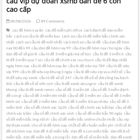
cầu víp dự đoán xsmb dàn đề 6 con
cao cấp
08/08/2026
89 Comments
các đề hôm nay ăn
các đề miễn phí office
cách đánh đề dàn miền
bắc
cách soi cầu lô đề miền bac
cách soi cầu lô đề miền bắc chính xác
nhất
cách soi cầu lô đề mới nhất
cách tính soi cầu lô đề
cầu dàn đề hôm
nay 00 đến 99
cầu dàn đề hôm nay 99
cầu dàn đề hôm nay cho ngày
cầu
dàn đề xổ số giá rẻ
cầu lô đề 3 miền giải mã số học
cầu lô đề 3 miền it
cầu
lô đề 3 miền quý 7 soi
cầu lô đề chính xác ray churn
cầu lô đề đẹp nhất
ngày hôm nay
cầu lô đề hôm nay ăn
cầu lô đề siêu vip 789
cầu lô đề siêu
vip 999
cầu lô đề siêu vip khung 3 ngày
cầu lô đề siêu víp vua chốt số
cầu
lô đề siêu vip xsmb
cầu lô đề xổ số 247
cầu lô đề xổ số đài vũng tàu bạch
thủ
cầu lô đề xổ số ước mơ
cầu lô đề xsmb atrungroi
cầu lô đề xsmb
khung
cầu lô đề xsmb remix
cầu số đề 3 miền 68
cầu số đề 3 miền đánh
đề con gì
cầu số đề 3 miền êm nhất
cầu số đề 3 miền en
cầu số đề 3 miền
kênh soi
cầu số đề 3 miền kèo
cầu số đề 3 miền là bao nhiêu
cầu số đề 3
miền tính
cầu số đề chính xác 5p20
cầu số đề chính xác bất bại
cầu số đề
chính xác trăm
cầu số đề chính xác vinh
cầu số đề miền bắc 90 ngày
cầu
số đề miền bắc ông nội ơi
cầu số đề miền bắc online chuẩn nhất
cầu víp
dự đoán xsmb
cho số lô đề hôm nay
chốt số đề chuẩn miễn phí
chốt số lô
đề mb hôm nay
dàn đề 4 số miền bắc
dàn đề 6 con miền bắc
dàn đề 8 số
miền bắc
dàn đề miền bắc a trúng rồi
dàn đề xổ số miền bắc
dàn đề xsmb