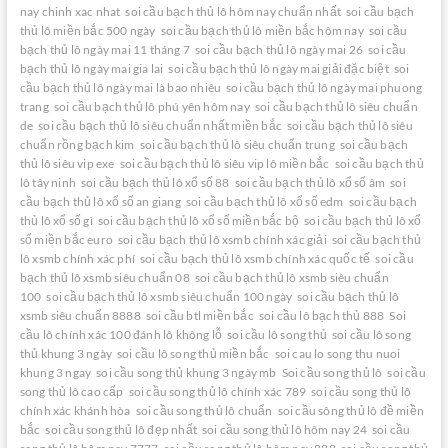
nay chinh xac nhat
soi cầu bạch thủ lô hôm nay chuẩn nhất
soi cầu bạch
thủ lô miền bắc 500 ngày
soi cầu bạch thủ lô miền bắc hôm nay
soi cầu
bạch thủ lô ngày mai 11 tháng 7
soi cầu bạch thủ lô ngày mai 26
soi cầu
bạch thủ lô ngày mai gia lai
soi cầu bạch thủ lô ngày mai giải đặc biệt
soi
cầu bạch thủ lô ngày mai là bao nhiêu
soi cầu bạch thủ lô ngày mai phuong
trang
soi cầu bạch thủ lô phú yên hôm nay
soi cầu bạch thủ lô siêu chuẩn
de
soi cầu bạch thủ lô siêu chuẩn nhất miền bắc
soi cầu bạch thủ lô siêu
chuẩn rồng bạch kim
soi cầu bạch thủ lô siêu chuẩn trung
soi cầu bạch
thủ lô siêu vip exe
soi cầu bạch thủ lô siêu vip lô miền bắc
soi cầu bạch thủ
lô tây ninh
soi cầu bạch thủ lô xổ số 88
soi cầu bạch thủ lô xổ số âm
soi
cầu bạch thủ lô xổ số an giang
soi cầu bạch thủ lô xổ số edm
soi cầu bạch
thủ lô xổ số gì
soi cầu bạch thủ lô xổ số miền bắc bộ
soi cầu bạch thủ lô xổ
số miền bắc euro
soi cầu bạch thủ lô xsmb chính xác giải
soi cầu bạch thủ
lô xsmb chính xác phí
soi cầu bạch thủ lô xsmb chính xác quốc tế
soi cầu
bạch thủ lô xsmb siêu chuẩn 08
soi cầu bạch thủ lô xsmb siêu chuẩn
100
soi cầu bạch thủ lô xsmb siêu chuẩn 100 ngày
soi cầu bạch thủ lô
xsmb siêu chuẩn 8888
soi cầu btl miền bắc
soi cầu lô bạch thủ 888
Soi
cầu lô chính xác 100 đánh lô không lỗ
soi cầu lô song thủ
soi cầu lô song
thủ khung 3 ngày
soi cầu lô song thủ miền bắc
soi cau lo song thu nuoi
khung 3 ngay
soi cầu song thủ khung 3 ngày mb
Soi cầu song thủ lô
soi cầu
song thủ lô cao cấp
soi cầu song thủ lô chính xác 789
soi cầu song thủ lô
chính xác khánh hòa
soi cầu song thủ lô chuẩn
soi cầu sông thủ lô đề miền
bắc
soi cầu song thủ lô đẹp nhất
soi cầu song thủ lô hôm nay 24
soi cầu