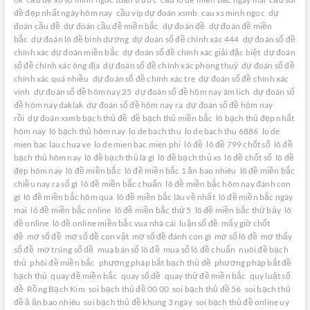
đề đẹp nhất ngày hôm nay
cầu víp dự đoán xsmb
cau xs minh ngoc
dự
đoán cầu đề
dự đoán cầu đề miền bắc
dự đoán đề
dự đoán đề miền
bắc
dự đoán lô đề bình dương
dự đoán số đề chính xác 444
dự đoán số đề
chính xác dự đoán miền bắc
dự đoán số đề chính xác giải đặc biệt
dự đoán
số đề chính xác ông địa
dự đoán số đề chính xác phong thuỷ
dự đoán số đề
chính xác quá nhiều
dự đoán số đề chính xác tre
dự đoán số đề chính xác
vinh
dự đoán số đề hôm nay 25
dự đoán số đề hôm nay âm lich
dự đoán số
đề hôm nay daklak
dự đoán số đề hôm nay ra
dự đoán số đề hôm nay
rồi
dự đoán xsmb bạch thủ đề
đề bạch thủ miền bắc
lô bạch thủ đẹp nhất
hôm nay
lô bạch thủ hôm nay
lo de bach thu
lo de bach thu 6886
lo de
mien bac lau chua ve
lo de mien bac mien phi
lô đề
lô đề 799 chốt số
lô đề
bạch thủ hôm nay
lô đề bạch thủ là gì
lô đề bạch thủ xs
lô đề chốt số
lô đề
đẹp hôm nay
lô đề miền bắc
lô đề miền bắc 1 ăn bao nhiêu
lô đề miền bắc
chiều nay ra số gì
lô đề miền bắc chuẩn
lô đề miền bắc hôm nay đánh con
gì
lô đề miền bắc hôm qua
lô đề miền bắc lâu về nhất
lô đề miền bắc ngày
mai
lô đề miền bắc online
lô đề miền bắc thứ 5
lô đề miền bắc thứ bảy
lô
đề online
lô đề online miền bắc vua nhà cái
luận số đề
mấy giờ chốt
đề
mơ số đề
mơ số đề con vật
mơ số đề đánh con gì
mơ số lô đề
mơ thấy
số đề
mơ trúng số đề
mua bán số lô đề
mua số lô đề chuẩn
nuôi đề bạch
thủ
phôi đề miền bắc
phương pháp bắt bạch thủ đề
phương pháp bắt đề
bạch thủ
quay đề miền bắc
quay số đề
quay thử đề miền bắc
quy luật số
đề
Rồng Bạch Kim
soi bạch thủ đề 00 00
soi bạch thủ đề 56
soi bạch thủ
đề ă ăn bao nhiêu
soi bạch thủ đề khung 3 ngày
soi bạch thủ đề online uy