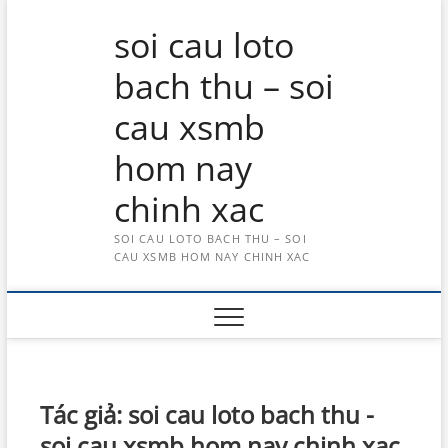
Skip
soi cau loto
to
content
bach thu – soi
cau xsmb
hom nay
chinh xac
SOI CAU LOTO BACH THU – SOI
CAU XSMB HOM NAY CHINH XAC
Tác giả:
soi cau loto bach thu -
soi cau xsmb hom nay chinh xac