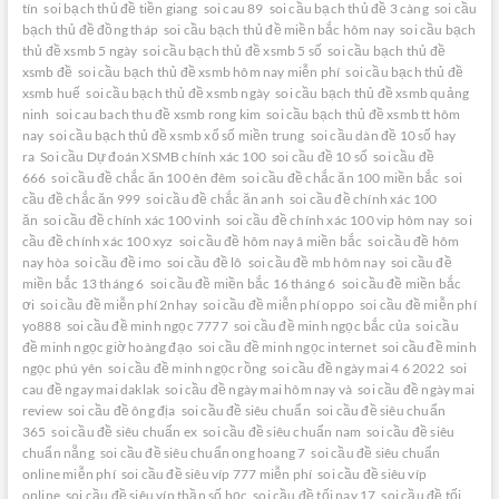
tín
soi bạch thủ đề tiền giang
soi cau 89
soi cầu bạch thủ đề 3 càng
soi cầu
bạch thủ đề đồng tháp
soi cầu bạch thủ đề miền bắc hôm nay
soi cầu bạch
thủ đề xsmb 5 ngày
soi cầu bạch thủ đề xsmb 5 số
soi cầu bạch thủ đề
xsmb đề
soi cầu bạch thủ đề xsmb hôm nay miễn phí
soi cầu bạch thủ đề
xsmb huế
soi cầu bạch thủ đề xsmb ngày
soi cầu bạch thủ đề xsmb quảng
ninh
soi cau bach thu đề xsmb rong kim
soi cầu bạch thủ đề xsmb tt hôm
nay
soi cầu bạch thủ đề xsmb xổ số miền trung
soi cầu dàn đề 10 số hay
ra
Soi cầu Dự đoán XSMB chính xác 100
soi cầu đề 10 số
soi cầu đề
666
soi cầu đề chắc ăn 100 ên đêm
soi cầu đề chắc ăn 100 miền bắc
soi
cầu đề chắc ăn 999
soi cầu đề chắc ăn anh
soi cầu đề chính xác 100
ăn
soi cầu đề chính xác 100 vinh
soi cầu đề chính xác 100 vip hôm nay
soi
cầu đề chính xác 100 xyz
soi cầu đề hôm nay â miền bắc
soi cầu đề hôm
nay hòa
soi cầu đề imo
soi cầu đề lô
soi cầu đề mb hôm nay
soi cầu đề
miền bắc 13 tháng 6
soi cầu đề miền bắc 16 tháng 6
soi cầu đề miền bắc
ơi
soi cầu đề miễn phí 2nhay
soi cầu đề miễn phí oppo
soi cầu đề miễn phí
yo888
soi cầu đề minh ngọc 7777
soi cầu đề minh ngọc bắc của
soi cầu
đề minh ngọc giờ hoàng đạo
soi cầu đề minh ngọc internet
soi cầu đề minh
ngọc phú yên
soi cầu đề minh ngọc rồng
soi cầu đề ngày mai 4 6 2022
soi
cau đề ngay mai daklak
soi cầu đề ngày mai hôm nay và
soi cầu đề ngày mai
review
soi cầu đề ông địa
soi cầu đề siêu chuẩn
soi cầu đề siêu chuẩn
365
soi cầu đề siêu chuẩn ex
soi cầu đề siêu chuẩn nam
soi cầu đề siêu
chuẩn nẵng
soi cầu đề siêu chuẩn ong hoang 7
soi cầu đề siêu chuẩn
online miễn phí
soi cầu đề siêu víp 777 miễn phí
soi cầu đề siêu víp
online
soi cầu đề siêu víp thần số học
soi cầu đề tối nay 17
soi cầu đề tối