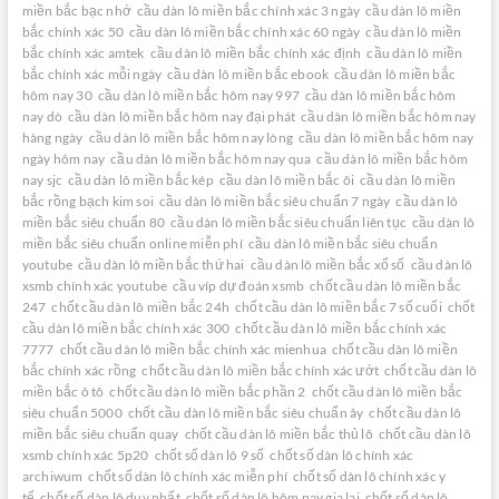
miền bắc bạc nhớ
cầu dàn lô miền bắc chính xác 3 ngày
cầu dàn lô miền
bắc chính xác 50
cầu dàn lô miền bắc chính xác 60 ngày
cầu dàn lô miền
bắc chính xác amtek
cầu dàn lô miền bắc chính xác định
cầu dàn lô miền
bắc chính xác mỗi ngày
cầu dàn lô miền bắc ebook
cầu dàn lô miền bắc
hôm nay 30
cầu dàn lô miền bắc hôm nay 997
cầu dàn lô miền bắc hôm
nay dò
cầu dàn lô miền bắc hôm nay đại phát
cầu dàn lô miền bắc hôm nay
hàng ngày
cầu dàn lô miền bắc hôm nay lòng
cầu dàn lô miền bắc hôm nay
ngày hôm nay
cầu dàn lô miền bắc hôm nay qua
cầu dàn lô miền bắc hôm
nay sjc
cầu dàn lô miền bắc kép
cầu dàn lô miền bắc ôi
cầu dàn lô miền
bắc rồng bạch kim soi
cầu dàn lô miền bắc siêu chuẩn 7 ngày
cầu dàn lô
miền bắc siêu chuẩn 80
cầu dàn lô miền bắc siêu chuẩn liên tục
cầu dàn lô
miền bắc siêu chuẩn online miễn phí
cầu dàn lô miền bắc siêu chuẩn
youtube
cầu dàn lô miền bắc thứ hai
cầu dàn lô miền bắc xổ số
cầu dàn lô
xsmb chính xác youtube
cầu víp dự đoán xsmb
chốt cầu dàn lô miền bắc
247
chốt cầu dàn lô miền bắc 24h
chốt cầu dàn lô miền bắc 7 số cuối
chốt
cầu dàn lô miền bắc chính xác 300
chốt cầu dàn lô miền bắc chính xác
7777
chốt cầu dàn lô miền bắc chính xác mienhua
chốt cầu dàn lô miền
bắc chính xác rồng
chốt cầu dàn lô miền bắc chính xác ướt
chốt cầu dàn lô
miền bắc ô tô
chốt cầu dàn lô miền bắc phần 2
chốt cầu dàn lô miền bắc
siêu chuẩn 5000
chốt cầu dàn lô miền bắc siêu chuẩn ây
chốt cầu dàn lô
miền bắc siêu chuẩn quay
chốt cầu dàn lô miền bắc thủ lô
chốt cầu dàn lô
xsmb chính xác 5p20
chốt số dàn lô 9 số
chốt số dàn lô chính xác
archiwum
chốt số dàn lô chính xác miễn phí
chốt số dàn lô chính xác y
tế
chốt số dàn lô duy nhất
chốt số dàn lô hôm nay gia lai
chốt số dàn lô