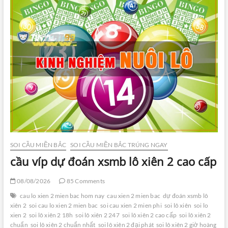
dàn
lô
10
con
cao
cấp
SOI CẦU MIỀN BẮC
SOI CẦU MIỀN BẮC TRÚNG NGAY
cầu víp dự đoán xsmb lô xiên 2 cao cấp
08/08/2026
85 Comments
cau lo xien 2 mien bac hom nay
cau xien 2 mien bac
dự đoán xsmb lô
xiên 2
soi cau lo xien 2 mien bac
soi cau xien 2 mien phi
soi lô xiên
soi lo
xien 2
soi lô xiên 2 18h
soi lô xiên 2 247
soi lô xiên 2 cao cấp
soi lô xiên 2
chuẩn
soi lô xiên 2 chuẩn nhất
soi lô xiên 2 đại phát
soi lô xiên 2 giờ hoàng