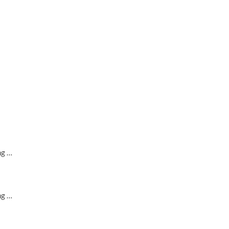
ng …
ng …