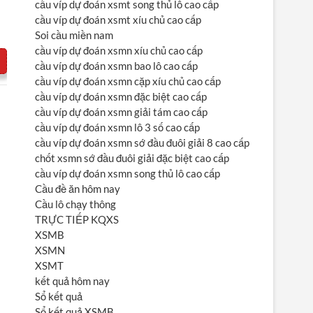
cầu víp dự đoán xsmt song thủ lô cao cấp
cầu víp dự đoán xsmt xíu chủ cao cấp
Soi cầu miền nam
cầu víp dự đoán xsmn xíu chủ cao cấp
cầu víp dự đoán xsmn bao lô cao cấp
cầu víp dự đoán xsmn cặp xíu chủ cao cấp
cầu víp dự đoán xsmn đặc biệt cao cấp
cầu víp dự đoán xsmn giải tám cao cấp
cầu víp dự đoán xsmn lô 3 số cao cấp
cầu víp dự đoán xsmn sớ đầu đuôi giải 8 cao cấp
chốt xsmn sớ đầu đuôi giải đặc biệt cao cấp
cầu víp dự đoán xsmn song thủ lô cao cấp
Cầu đề ăn hôm nay
Cầu lô chạy thông
TRỰC TIẾP KQXS
XSMB
XSMN
XSMT
kết quả hôm nay
Sổ kết quả
Sổ kết quả XSMB