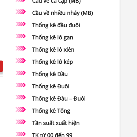
Cầu về cả cặp (MB)
Cầu về nhiều nháy (MB)
Thống kê đầu đuôi
Thống kê lô gan
Thống kê lô xiên
Thống kê lô kép
Thống kê Đầu
Thống kê Đuôi
Thống kê Đầu – Đuôi
Thống kê Tổng
Tần suất xuất hiện
TK từ 00 đến 99