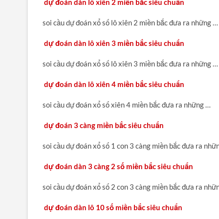
dự đoán dàn lô xiên 2 miền bắc siêu chuẩn
soi cầu dự đoán xổ số lô xiên 2 miền bắc đưa ra những …
dự đoán dàn lô xiên 3 miền bắc siêu chuẩn
soi cầu dự đoán xổ số lô xiên 3 miền bắc đưa ra những …
dự đoán dàn lô xiên 4 miền bắc siêu chuẩn
soi cầu dự đoán xổ số xiên 4 miền bắc đưa ra những …
dự đoán 3 càng miền bắc siêu chuẩn
soi cầu dự đoán xổ số 1 con 3 càng miền bắc đưa ra nhữ
dự đoán dàn 3 càng 2 số miền bắc siêu chuẩn
soi cầu dự đoán xổ số 2 con 3 càng miền bắc đưa ra nhữ
dự đoán dàn lô 10 số miền bắc siêu chuẩn