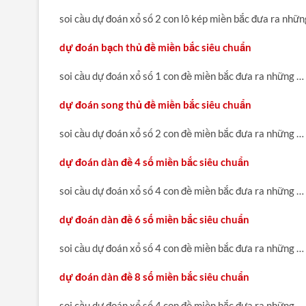
soi cầu dự đoán xổ số 2 con lô kép miền bắc đưa ra nhữ
dự đoán bạch thủ đề miền bắc siêu chuẩn
soi cầu dự đoán xổ số 1 con đề miền bắc đưa ra những …
dự đoán song thủ đề miền bắc siêu chuẩn
soi cầu dự đoán xổ số 2 con đề miền bắc đưa ra những …
dự đoán dàn đề 4 số miền bắc siêu chuẩn
soi cầu dự đoán xổ số 4 con đề miền bắc đưa ra những …
dự đoán dàn đề 6 số miền bắc siêu chuẩn
soi cầu dự đoán xổ số 4 con đề miền bắc đưa ra những …
dự đoán dàn đề 8 số miền bắc siêu chuẩn
soi cầu dự đoán xổ số 4 con đề miền bắc đưa ra những …