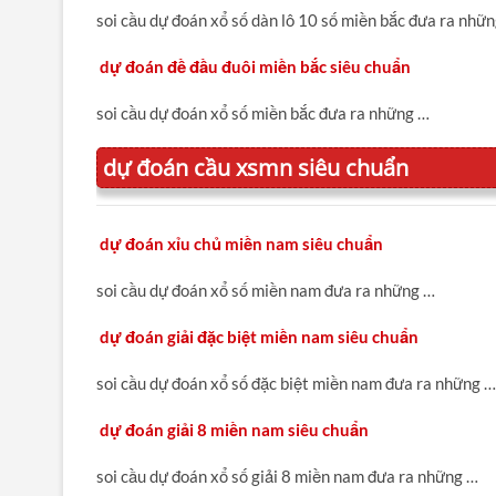
soi cầu dự đoán xổ số dàn lô 10 số miền bắc đưa ra nhữ
dự đoán đề đầu đuôi miền bắc siêu chuẩn
soi cầu dự đoán xổ số miền bắc đưa ra những …
dự đoán cầu xsmn siêu chuẩn
dự đoán xỉu chủ miền nam siêu chuẩn
soi cầu dự đoán xổ số miền nam đưa ra những …
dự đoán giải đặc biệt miền nam siêu chuẩn
soi cầu dự đoán xổ số đặc biệt miền nam đưa ra những …
dự đoán giải 8 miền nam siêu chuẩn
soi cầu dự đoán xổ số giải 8 miền nam đưa ra những …