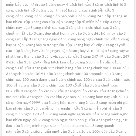
miền bắc
cách tính cặp 3 càng quay 4
cách tính cầu 3 càng
cách tính lô 3
càng
cách tính số 3 càng
cách tính số ba càng
cách tính tiền cặp 3
càng
cặp 3 càng
cặp 3 càng 1 ăn bao nhiêu
cặp 3 càng 247
cặp 3 càng an
bao nhiêu
cặp 3 càng cao cấp
cặp 3 càng cặp số miền bắc
cặp 3 càng
chiều nay
cặp 3 càng chính xác
cặp 3 càng chính xác nhất
cặp 3 càng
chuẩn nhất
cặp 3 càng dep nhat hom nay
cặp 3 càng đẹp hôm nay
cặp 3
càng gan
cặp 3 càng hàng ngày
cặp 3 càng hàng ngày chính xác
cặp 3 càng
hay ra
cặp 3 càng hay ra trong tuần
cặp 3 càng hay về
cặp 3 càng hay về
cầu
cặp 3 càng hay về hàng ngày
cặp 3 càng hay về nhất
cặp 3 càng hay ve
nhat trong thang
cặp 3 càng víp cao cấp
cầu 3 càng 247 49
cầu 3 càng 247
ơ đâu
cầu 3 càng 247 rồng bạch kim
cầu 3 càng 5 con miền bắc
cầu 3
càng 50 số
cầu 3 càng ab 125 chính hãng
cầu 3 càng chính xác 100 40
cầu
3 càng chính xác 100 91
cầu 3 càng chính xác 100 ampoule
cầu 3 càng
chính xác 100 bạch đằng
cầu 3 càng chính xác 100 ee
cầu 3 càng chính xác
100 tiền giang
cầu 3 càng chính xác 100 xổ số
cầu 3 càng chuẩn xác
007
cầu 3 càng chuẩn xác 369
cầu 3 càng chuẩn xác 49
cầu 3 càng chuẩn
xác e60
cầu 3 càng chuẩn xác khu vực nào
cầu 3 càng hôm nay 24h
cầu 3
càng hôm nay 99999
cầu 3 càng hôm nay khung 2
cầu 3 càng miễn phí giá
bao nhiêu
cầu 3 càng miễn phí in english
cầu 3 càng miễn phí rẻ
cầu 3
càng minh ngọc 123
cầu 3 càng minh ngọc agribank
cầu 3 càng minh ngọc
bao nhiêu ngày
cầu 3 càng minh ngọc danh con gi
cầu 3 càng minh ngọc ơ
đau
cầu 3 càng minh ngọc site m.facebook.com
cầu 3 càng quanh
năm
cầu 3 càng siêu chuẩn mp4
cầu 3 càng siêu vip 100 ngày
cầu 3 càng