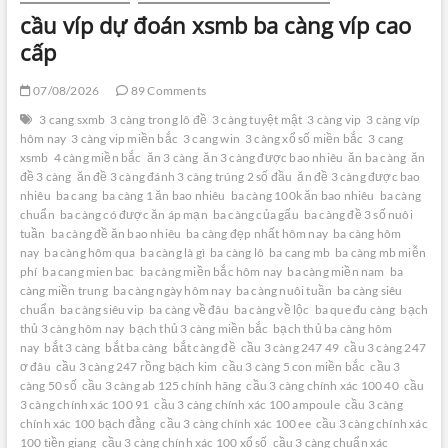
cầu víp dự đoán xsmb ba càng víp cao
cấp
07/08/2026
89 Comments
3 cang sxmb
3 càng trong lô đề
3 càng tuyệt mật
3 càng vip
3 càng víp
hôm nay
3 càng vip miền bắc
3 cang win
3 càng xổ số miền bắc
3 cang
xsmb
4 càng miền bắc
ăn 3 càng
ăn 3 càng được bao nhiêu
ăn ba càng
ăn
đề 3 càng
ăn đề 3 càng đánh 3 càng trúng 2 số đầu
ăn đề 3 càng được bao
nhiêu
ba cang
ba càng 1 ăn bao nhiêu
ba càng 100k ăn bao nhiêu
ba càng
chuẩn
ba càng có được ăn áp mạn
ba càng của gấu
ba càng đề 3 số nuôi
tuần
ba càng đề ăn bao nhiêu
ba càng đẹp nhất hôm nay
ba càng hôm
nay
ba càng hôm qua
ba càng là gì
ba càng lô
ba cang mb
ba càng mb miễn
phí
ba cang mien bac
ba càng miền bắc hôm nay
ba càng miền nam
ba
càng miền trung
ba càng ngày hôm nay
ba càng nuôi tuần
ba càng siêu
chuẩn
ba càng siêu vip
ba càng về đâu
ba càng về lộc
ba que đu càng
bạch
thủ 3 càng hôm nay
bạch thủ 3 càng miền bắc
bạch thủ ba càng hôm
nay
bắt 3 càng
bắt ba càng
bắt càng đề
cầu 3 càng 247 49
cầu 3 càng 247
ơ đâu
cầu 3 càng 247 rồng bạch kim
cầu 3 càng 5 con miền bắc
cầu 3
càng 50 số
cầu 3 càng ab 125 chính hãng
cầu 3 càng chính xác 100 40
cầu
3 càng chính xác 100 91
cầu 3 càng chính xác 100 ampoule
cầu 3 càng
chính xác 100 bạch đằng
cầu 3 càng chính xác 100 ee
cầu 3 càng chính xác
100 tiền giang
cầu 3 càng chính xác 100 xổ số
cầu 3 càng chuẩn xác