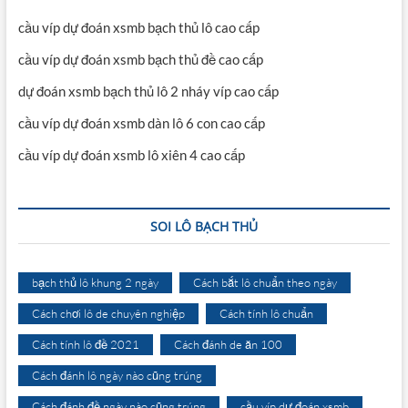
cầu víp dự đoán xsmb bạch thủ lô cao cấp
cầu víp dự đoán xsmb bạch thủ đề cao cấp
dự đoán xsmb bạch thủ lô 2 nháy víp cao cấp
cầu víp dự đoán xsmb dàn lô 6 con cao cấp
cầu víp dự đoán xsmb lô xiên 4 cao cấp
SOI LÔ BẠCH THỦ
bạch thủ lô khung 2 ngày
Cách bắt lô chuẩn theo ngày
Cách chơi lô de chuyên nghiệp
Cách tính lô chuẩn
Cách tính lô đề 2021
Cách đánh de ăn 100
Cách đánh lô ngày nào cũng trúng
Cách đánh đề ngày nào cũng trúng
cầu víp dự đoán xsmb