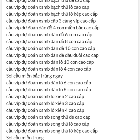
cầu víp dự đoán xsmb bạch thủ đề cao cấp
cầu víp dự đoán xsmb bạch thủ lô cao cấp
cầu víp dự đoán xsmb bạch thủ lô kép cao cấp
cầu víp dự đoán xsmb cặp 3 càng víp cao cấp
cầu víp dự đoán dàn đề 4 con miền bắc cao cấp
cầu víp dự đoán xsmb dàn đề 6 con cao cấp
cầu víp dự đoán xsmb dàn đề 8 con cao cấp
cầu víp dự đoán xsmb dàn đề 10 con cao cấp
cầu víp dự đoán xsmb dàn đề đầu đuôi cao cấp
cầu víp dự đoán xsmb dàn lô 10 con cao cấp
cầu víp dự đoán xsmb dàn lô 4 con cao cấp
Soi cầu miền bắc trúng ngay
cầu víp dự đoán xsmb dàn lô 6 con cao cấp
cầu víp dự đoán xsmb dàn lô 8 con cao cấp
cầu víp dự đoán xsmb lô xiên 2 cao cấp
cầu víp dự đoán xsmb lô xiên 3 cao cấp
cầu víp dự đoán xsmb lô xiên 4 cao cấp
cầu víp dự đoán xsmb song thủ đề cao cấp
cầu víp dự đoán xsmb song thủ lô cao cấp
cầu víp dự đoán xsmb song thủ lô kép cao cấp
Soi cầu miền trung