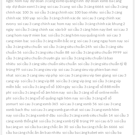
ngọc hôm nay
dự đoán 3 càng xsmb quảng ninh
dự đoán xsmb ba càng
víp
dự đoán xsmt 3 càng
soi cau 3 cang
soi cầu 3 càng 6666
soi cầu 3 càng
chính xác 100 3s
soi cầu 3 càng chính xác 100 bao nhiêu
soi cầu 3 càng
chính xác 100 yap
soi cầu 3 càng chính xác de
soi cau 3 cang chinh xac
evony
soi cau 3 cang chinh xac hom nay
soi cầu 3 càng chính xác khung 2
ngày
soi cầu 3 càng chinh xac vào bờ
soi cầu 3 càng hôm nay ibet
soi cau 3
cang hom nay ơ mien bac
soi cầu 3 càng hôm nay quảng ninh
soi cau 3
cang mien bac
soi cầu 3 càng miền bắc org
soi cau 3 cang ngay hom nay
soi
cầu 3 càng siêu chuẩn
soi cầu 3 càng siêu chuẩn 24h
soi cầu 3 càng siêu
chuẩn 56
soi cầu 3 càng siêu chuẩn 88
soi cầu 3 càng siêu chuẩn 9999
soi
cầu 3 càng siêu chuẩn chuyên gia
soi cầu 3 càng siêu chuẩn là bao
nhiêu
soi cầu 3 càng siêu chuẩn siêu chuẩn
soi cầu 3 càng siêu chuẩn tỷ lệ
trúng 99
soi cau 3 cang sieu vip
soi cau 3 cang sieu vip phien ban moi
nhat
soi cau 3 cang sieu vip php
soi cau 3 cang sieu vip tien giang
soi cau 3
cang vip
soi cầu 3 càng vip 88
soi cầu 3 càng vip âng
soi cầu 3 càng vip
miền bắc
soi cầu 3 càng xổ số 100 ngày
soi cầu 3 càng xổ số 888 miễn
phí
soi cầu 3 càng xổ số âm hôm nay
soi cầu 3 càng xổ số online miễn
phí
soi cầu 3 càng xổ số quảng ngãi hôm nay
soi cầu 3 càng xổ số
yomart
soi cau 3 cang xsmb 365
soi cau 3 cang xsmb 56
soi cau 3 cang
xsmb bach thu
soi cau 3 cang xsmb gan nhat
soi cau 3 cang xsmb hôm
nay
soi cầu 3 càng xsmb ơ đâu
soi cầu 3 càng xsmb siêu chuẩn 14
soi cầu 3
càng xsmb thống kê
soi cầu 3 càng xsmb tỷ lệ trúng 99
soi cau 6/3
soi cầu
ba càng an
soi cầu ba càng chắc ăn 30
soi cầu ba càng chắc ăn 6666
soi
cầu ba càng chắc ăn ăn bao nhiêu
soi cầu ba càng kubet win
soi cầu ba