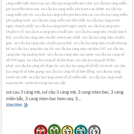
càng miền bắc hôm nay
soi cầu ba càng miễn phí 168
soi cầu ba càng miễn
phí ba miền hôm nay
soi cầu ba càng miễn phí hom nay 2888
soi cầu ba
càng miễn phí itv
soi cầu ba càng miễn phí kèo nhà cái
soi cầu ba càng miễn
phí quảng ninh
soi cầu ba càng miễn phí tốt nhất
soi cầu ba càng minh
ngọc nhanh nhất
soi cầu ba càng minh ngọc xsmb
soi cầu ba càng siêu
chuẩn 6 số
soi cầu ba càng siêu chuẩn âm
soi cầu ba càng siêu chuẩn bạch
thủ
soi cầu ba càng siêu chuẩn chính xác nhất
soi cầu ba càng siêu chuẩn
giác
soi cầu ba càng siêu chuẩn quay thử
soi cầu ba càng siêu chuẩn thông
kê
soi cầu ba càng siêu vip 24
soi cầu ba càng siêu vip kim 247
soi cầu ba
càng siêu vip quảng bình
soi cầu ba càng siêu vip yame
soi cầu ba càng xổ
số 999 ngày
soi cầu ba càng xổ số dự đoán
soi cầu ba càng xổ số đại
phát
soi cầu ba càng xổ số gia lai
soi cầu ba càng xổ số hồ chí minh
soi cầu
ba càng xổ số kiên giang
soi cầu ba càng xổ số lâm đồng
soi cầu ba càng
xsmb vip 24h
soi cầu ba càng xsmb xổ số miền bắc
soi cầu ba càng xsmb
xuantocdo
xsmb ba càng víp cao cấp
soi cau 3 càng mb, soi cầu 3 càng mb, 3 cang mien bac, 3 càng
miền bắc, 3 cang mien bac hom nay, 3…
cầu
View More
víp
dự
đoán
xsmb
ba