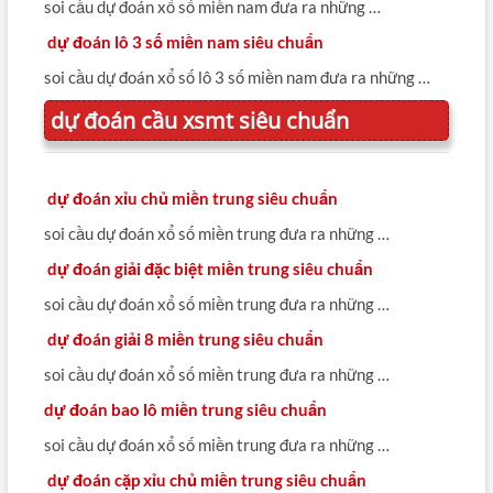
soi cầu dự đoán xổ số miền nam đưa ra những …
dự đoán lô 3 số miền nam siêu chuẩn
soi cầu dự đoán xổ số lô 3 số miền nam đưa ra những …
dự đoán cầu xsmt siêu chuẩn
dự đoán xỉu chủ miền trung siêu chuẩn
soi cầu dự đoán xổ số miền trung đưa ra những …
dự đoán giải đặc biệt miền trung siêu chuẩn
soi cầu dự đoán xổ số miền trung đưa ra những …
dự đoán giải 8 miền trung siêu chuẩn
soi cầu dự đoán xổ số miền trung đưa ra những …
dự đoán bao lô miền trung siêu chuẩn
soi cầu dự đoán xổ số miền trung đưa ra những …
dự đoán cặp xỉu chủ miền trung siêu chuẩn