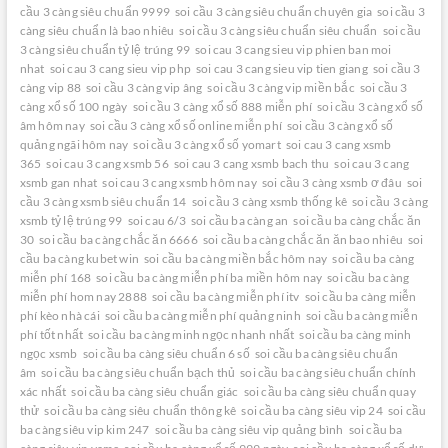
cầu 3 càng siêu chuẩn 9999
soi cầu 3 càng siêu chuẩn chuyên gia
soi cầu 3
càng siêu chuẩn là bao nhiêu
soi cầu 3 càng siêu chuẩn siêu chuẩn
soi cầu
3 càng siêu chuẩn tỷ lệ trúng 99
soi cau 3 cang sieu vip phien ban moi
nhat
soi cau 3 cang sieu vip php
soi cau 3 cang sieu vip tien giang
soi cầu 3
càng vip 88
soi cầu 3 càng vip âng
soi cầu 3 càng vip miền bắc
soi cầu 3
càng xổ số 100 ngày
soi cầu 3 càng xổ số 888 miễn phí
soi cầu 3 càng xổ số
âm hôm nay
soi cầu 3 càng xổ số online miễn phí
soi cầu 3 càng xổ số
quảng ngãi hôm nay
soi cầu 3 càng xổ số yomart
soi cau 3 cang xsmb
365
soi cau 3 cang xsmb 56
soi cau 3 cang xsmb bach thu
soi cau 3 cang
xsmb gan nhat
soi cau 3 cang xsmb hôm nay
soi cầu 3 càng xsmb ơ đâu
soi
cầu 3 càng xsmb siêu chuẩn 14
soi cầu 3 càng xsmb thống kê
soi cầu 3 càng
xsmb tỷ lệ trúng 99
soi cau 6/3
soi cầu ba càng an
soi cầu ba càng chắc ăn
30
soi cầu ba càng chắc ăn 6666
soi cầu ba càng chắc ăn ăn bao nhiêu
soi
cầu ba càng kubet win
soi cầu ba càng miền bắc hôm nay
soi cầu ba càng
miễn phí 168
soi cầu ba càng miễn phí ba miền hôm nay
soi cầu ba càng
miễn phí hom nay 2888
soi cầu ba càng miễn phí itv
soi cầu ba càng miễn
phí kèo nhà cái
soi cầu ba càng miễn phí quảng ninh
soi cầu ba càng miễn
phí tốt nhất
soi cầu ba càng minh ngọc nhanh nhất
soi cầu ba càng minh
ngọc xsmb
soi cầu ba càng siêu chuẩn 6 số
soi cầu ba càng siêu chuẩn
âm
soi cầu ba càng siêu chuẩn bạch thủ
soi cầu ba càng siêu chuẩn chính
xác nhất
soi cầu ba càng siêu chuẩn giác
soi cầu ba càng siêu chuẩn quay
thử
soi cầu ba càng siêu chuẩn thông kê
soi cầu ba càng siêu vip 24
soi cầu
ba càng siêu vip kim 247
soi cầu ba càng siêu vip quảng bình
soi cầu ba