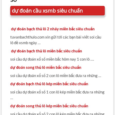
dự đoán cầu xsmb siêu chuẩn
dự đoán bạch thủ lô 2 nháy miền bắc siêu chuẩn
tuvanbachthulo.com xin gửi tới các bạn bài viết soi cầu
lô đề xsmb ngày …
dự đoán bạch thủ lô miền bắc siêu chuẩn
soi cầu dự đoán xổ số miền bắc hôm nay 1 con lô ….
dự đoán song thủ lô miền bắc siêu chuẩn
soi cầu dự đoán xổ số 2 con lô miền bắc đưa ra những …
dự đoán bạch thủ lô kép miền bắc siêu chuẩn
soi cầu dự đoán xổ số 1 con lô kép miền bắc đưa ra những
…
dự đoán song thủ lô kép miền bắc siêu chuẩn
soi cầu dự đoán xổ số 2 con lô kép miền bắc đưa ra những