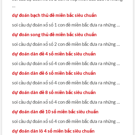
…
dự đoán bạch thủ đề miền bắc siêu chuẩn
soi cầu dự đoán xổ số 1 con đề miền bắc đưa ra những …
dự đoán song thủ đề miền bắc siêu chuẩn
soi cầu dự đoán xổ số 2 con đề miền bắc đưa ra những …
dự đoán dàn đề 4 số miền bắc siêu chuẩn
soi cầu dự đoán xổ số 4 con đề miền bắc đưa ra những …
dự đoán dàn đề 6 số miền bắc siêu chuẩn
soi cầu dự đoán xổ số 4 con đề miền bắc đưa ra những …
dự đoán dàn đề 8 số miền bắc siêu chuẩn
soi cầu dự đoán xổ số 4 con đề miền bắc đưa ra những …
dự đoán dàn đề 10 số miền bắc siêu chuẩn
soi cầu dự đoán xổ số 4 con đề miền bắc đưa ra những …
dự đoán dàn lô 4 số miền bắc siêu chuẩn