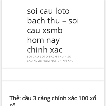
Skip
soi cau loto
to
content
bach thu – soi
cau xsmb
hom nay
chinh xac
SOI CAU LOTO BACH THU – SOI
CAU XSMB HOM NAY CHINH XAC
Thẻ:
cầu 3 càng chính xác 100 xổ
số