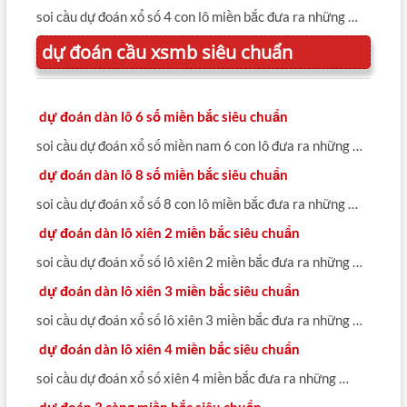
soi cầu dự đoán xổ số 4 con lô miền bắc đưa ra những …
dự đoán cầu xsmb siêu chuẩn
dự đoán dàn lô 6 số miền bắc siêu chuẩn
soi cầu dự đoán xổ số miền nam 6 con lô đưa ra những …
dự đoán dàn lô 8 số miền bắc siêu chuẩn
soi cầu dự đoán xổ số 8 con lô miền bắc đưa ra những …
dự đoán dàn lô xiên 2 miền bắc siêu chuẩn
soi cầu dự đoán xổ số lô xiên 2 miền bắc đưa ra những …
dự đoán dàn lô xiên 3 miền bắc siêu chuẩn
soi cầu dự đoán xổ số lô xiên 3 miền bắc đưa ra những …
dự đoán dàn lô xiên 4 miền bắc siêu chuẩn
soi cầu dự đoán xổ số xiên 4 miền bắc đưa ra những …