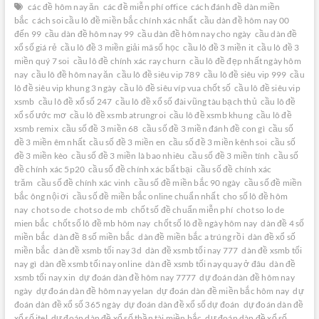
các đề hôm nay ăn
các đề miễn phí office
cách đánh đề dàn miền
bắc
cách soi cầu lô đề miền bắc chính xác nhất
cầu dàn đề hôm nay 00
đến 99
cầu dàn đề hôm nay 99
cầu dàn đề hôm nay cho ngày
cầu dàn đề
xổ số giá rẻ
cầu lô đề 3 miền giải mã số học
cầu lô đề 3 miền it
cầu lô đề 3
miền quý 7 soi
cầu lô đề chính xác ray churn
cầu lô đề đẹp nhất ngày hôm
nay
cầu lô đề hôm nay ăn
cầu lô đề siêu vip 789
cầu lô đề siêu vip 999
cầu
lô đề siêu vip khung 3 ngày
cầu lô đề siêu víp vua chốt số
cầu lô đề siêu vip
xsmb
cầu lô đề xổ số 247
cầu lô đề xổ số đài vũng tàu bạch thủ
cầu lô đề
xổ số ước mơ
cầu lô đề xsmb atrungroi
cầu lô đề xsmb khung
cầu lô đề
xsmb remix
cầu số đề 3 miền 68
cầu số đề 3 miền đánh đề con gì
cầu số
đề 3 miền êm nhất
cầu số đề 3 miền en
cầu số đề 3 miền kênh soi
cầu số
đề 3 miền kèo
cầu số đề 3 miền là bao nhiêu
cầu số đề 3 miền tính
cầu số
đề chính xác 5p20
cầu số đề chính xác bất bại
cầu số đề chính xác
trăm
cầu số đề chính xác vinh
cầu số đề miền bắc 90 ngày
cầu số đề miền
bắc ông nội ơi
cầu số đề miền bắc online chuẩn nhất
cho số lô đề hôm
nay
chot so de
chot so de mb
chốt số đề chuẩn miễn phí
chot so lo de
mien bắc
chốt số lô đề mb hôm nay
chốt số lô đề ngày hôm nay
dàn đề 4 số
miền bắc
dàn đề 8 số miền bắc
dàn đề miền bắc a trúng rồi
dàn đề xổ số
miền bắc
dàn đề xsmb tối nay 3d
dàn đề xsmb tối nay 777
dàn đề xsmb tối
nay gì
dàn đề xsmb tối nay online
dàn đề xsmb tối nay quay ở đâu
dàn đề
xsmb tối nay xin
dự đoán dàn đề hôm nay 7777
dự đoán dàn đề hôm nay
ngày
dự đoán dàn đề hôm nay yelan
dự đoán dàn đề miền bắc hôm nay
dự
đoán dàn đề xổ số 365 ngày
dự đoán dàn đề xổ số dự đoán
dự đoán dàn đề
xổ số itel
dự đoán dàn đề xổ số thần tài miền bắc
dự đoán dàn đề xổ số