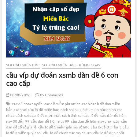
dàn
đề
10
con
cao
cấp
SOI CẦU MIỀN BẮC
SOI CẦU MIỀN BẮC TRÚNG NGAY
cầu víp dự đoán xsmb dàn đề 6 con
cao cấp
08/08/2026
89 Comments
các đề hôm nay ăn
các đề miễn phí office
cách đánh đề dàn miền
bắc
cách soi cầu lô đề miền bac
cách soi cầu lô đề miền bắc chính xác
nhất
cách soi cầu lô đề mới nhất
cách tính soi cầu lô đề
cầu dàn đề hôm
nay 00 đến 99
cầu dàn đề hôm nay 99
cầu dàn đề hôm nay cho ngày
cầu
dàn đề xổ số giá rẻ
cầu lô đề 3 miền giải mã số học
cầu lô đề 3 miền it
cầu
lô đề 3 miền quý 7 soi
cầu lô đề chính xác ray churn
cầu lô đề đẹp nhất