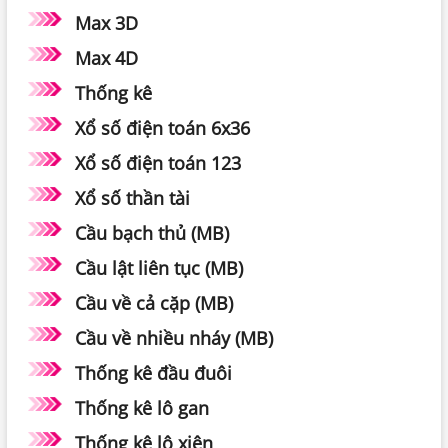
Max 3D
Max 4D
Thống kê
Xổ số điện toán 6x36
Xổ số điện toán 123
Xổ số thần tài
Cầu bạch thủ (MB)
Cầu lật liên tục (MB)
Cầu về cả cặp (MB)
Cầu về nhiều nháy (MB)
Thống kê đầu đuôi
Thống kê lô gan
Thống kê lô xiên