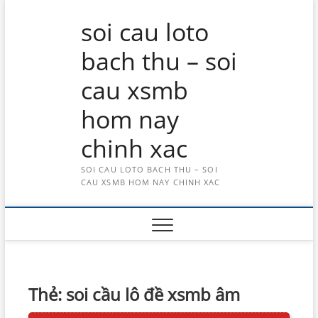
Skip
soi cau loto
to
content
bach thu – soi
cau xsmb
hom nay
chinh xac
SOI CAU LOTO BACH THU – SOI
CAU XSMB HOM NAY CHINH XAC
Thẻ:
soi cầu lô đề xsmb âm