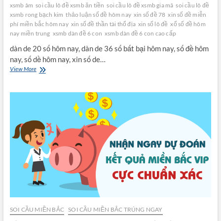
xsmb âm
soi cầu lô đề xsmb ăn tiền
soi cầu lô đề xsmb gia mã
soi cầu lô đề
xsmb rong bạch kim
thảo luận số đề hôm nay
xin số đề 78
xin số đề miễn
phí miền bắc hôm nay
xin số đề thần tài thổ địa
xin số lô đề
xổ số đề hôm
nay miền trung
xsmb dàn đề 6 con
xsmb dàn đề 6 con cao cấp
dàn de 20 số hôm nay, dàn de 36 số bất bại hôm nay, số đề hôm
nay, số dề hôm nay, xin số de…
cầu
View More
víp
dự
đoán
xsmb
dàn
đề
6
con
cao
cấp
SOI CẦU MIỀN BẮC
SOI CẦU MIỀN BẮC TRÚNG NGAY