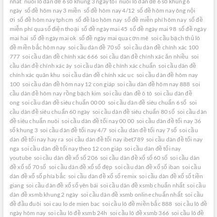
nhat
nuôi lô dàn đề 6 số khung 3 ngày tôi
nuôi lô dàn đề 6 số khung 6
ngày
số đề hôm nay 3 miền
số đề hôm nay 4/12
số đề hôm nay ông nội
ơi
số đề hôm nay tphcm
số đề lào hôm nay
số đề miễn phí hôm nay
số đề
miễn phí qua số điện thoại
số đề ngày mai 45
số đề ngày mai 98
số đề ngày
mai hai
số đề ngày mai ok
số đề ngày mai qua cơn mê
soi cầu bạch thủ lô
đề miền bắc hôm nay
soi cầu dàn đề 70 số
soi cầu dàn đề chính xác 100
777
soi cầu dàn đề chính xác 666
soi cầu dàn đề chính xác ăn nhiều
soi
cầu dàn đề chính xác ây
soi cầu dàn đề chính xác chuẩn
soi cầu dàn đề
chính xác quân khu
soi cầu dàn đề chính xác uc
soi cầu dàn đề hôm nay
100
soi cầu dàn đề hôm nay 12 con giáp
soi cầu dàn đề hôm nay 888
soi
cầu dàn đề hôm nay rồng bạch kim
soi cầu dàn đề ô tô
soi cầu dàn đề
ong
soi cầu dàn đề siêu chuẩn 00 00
soi cầu dàn đề siêu chuẩn 6 số
soi
cầu dàn đề siêu chuẩn 60 ngày
soi cầu dàn đề siêu chuẩn 80 số
soi cầu dàn
đề siêu chuẩn nuôi
soi cầu dàn đề tối nay 00 00
soi cầu dàn đề tối nay 36
số khung 3
soi cầu dàn đề tối nay 4/7
soi cầu dàn đề tối nay 7 số
soi cầu
dàn đề tối nay hay ra
soi cầu dàn đề tối nay ibet789
soi cầu dàn đề tối nay
nga
soi cầu dàn đề tối nay theo 12 con giáp
soi cầu dàn đề tối nay
youtube
soi cầu dàn đề xổ số 206
soi cầu dàn đề xổ số 60 số
soi cầu dàn
đề xổ số 70 số
soi cầu dàn đề xổ số đẹp
soi cầu dàn đề xổ số iban
soi cầu
dàn đề xổ số phía bắc
soi cầu dàn đề xổ số remix
soi cầu dàn đề xổ số tiền
giang
soi cầu dàn đề xổ số yên bái
soi cầu dàn đề xsmb chuẩn nhất
soi cầu
dàn đề xsmb khung 2 ngày
soi cầu dàn đề xsmb online chuẩn nhất
soi cầu
đề đầu đuôi
soi cau lo de mien bac
soi cầu lô đề miền bắc 888
soi cầu lô đề
ngày hôm nay
soi cầu lô đề xsmb 24h
soi cầu lô đề xsmb 366
soi cầu lô đề