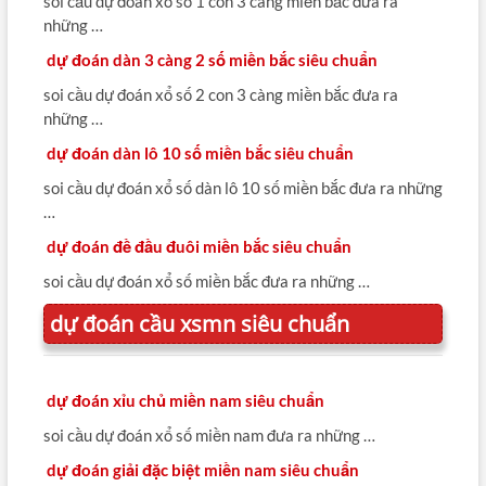
soi cầu dự đoán xổ số 1 con 3 càng miền bắc đưa ra
những …
dự đoán dàn 3 càng 2 số miền bắc siêu chuẩn
soi cầu dự đoán xổ số 2 con 3 càng miền bắc đưa ra
những …
dự đoán dàn lô 10 số miền bắc siêu chuẩn
soi cầu dự đoán xổ số dàn lô 10 số miền bắc đưa ra những
…
dự đoán đề đầu đuôi miền bắc siêu chuẩn
soi cầu dự đoán xổ số miền bắc đưa ra những …
dự đoán cầu xsmn siêu chuẩn
dự đoán xỉu chủ miền nam siêu chuẩn
soi cầu dự đoán xổ số miền nam đưa ra những …
dự đoán giải đặc biệt miền nam siêu chuẩn