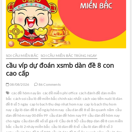
đề
đầu
đuôi
cao
cấp
SOI CẦU MIỀN BẮC
SOI CẦU MIỀN BẮC TRÚNG NGAY
cầu víp dự đoán xsmb dàn đề 8 con
cao cấp
08/08/2026
86 Comments
các đề hôm nay ăn
các đề miễn phí office
cách đánh đề dàn miền
bắc
cách soi cầu lô đề miền bắc chính xác nhất
cách vào tiền nuôi lô dàn
đề 8 số 5 ngày
cap lo bach thu dep nhat hom nay
cap lo bach thu hom
nay
cặp lô dàn đề 8 số ngày hôm nay
cầu dàn đề 8 số ăn quanh năm
cầu
dàn đề hôm nay 00 đến 99
cầu dàn đề hôm nay 99
cầu dàn đề hôm nay
cho ngày
cầu dàn đề xổ số giá rẻ
Cầu de 8 SỐ
cầu đẹp dàn đề 8 con miền
bắc
cầu lô 2 nháy miền bắc
cầu lô dàn đề 8 số
cầu lô dàn đề 8 số 3