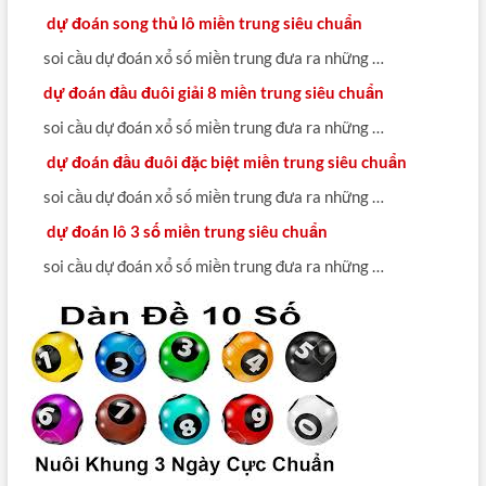
dự đoán song thủ lô miền trung siêu chuẩn
soi cầu dự đoán xổ số miền trung đưa ra những …
dự đoán đầu đuôi giải 8 miền trung siêu chuẩn
soi cầu dự đoán xổ số miền trung đưa ra những …
dự đoán đầu đuôi đặc biệt miền trung siêu chuẩn
soi cầu dự đoán xổ số miền trung đưa ra những …
dự đoán lô 3 số miền trung siêu chuẩn
soi cầu dự đoán xổ số miền trung đưa ra những …