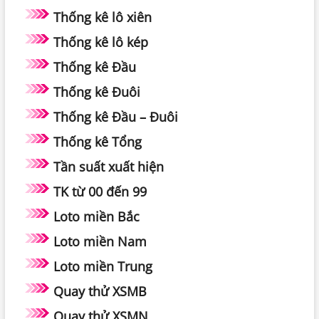
Thống kê lô xiên
Thống kê lô kép
Thống kê Đầu
Thống kê Đuôi
Thống kê Đầu – Đuôi
Thống kê Tổng
Tần suất xuất hiện
TK từ 00 đến 99
Loto miền Bắc
Loto miền Nam
Loto miền Trung
Quay thử XSMB
Quay thử XSMN