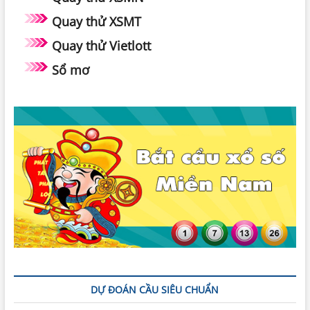
Quay thử XSMT
Quay thử Vietlott
Sổ mơ
DỰ ĐOÁN CẦU SIÊU CHUẨN