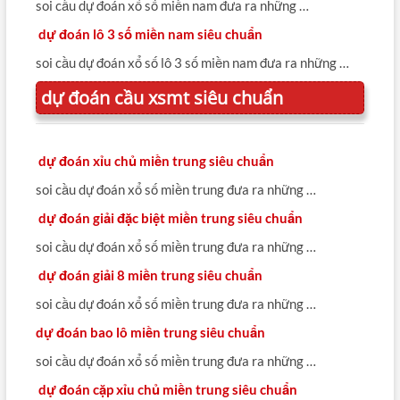
soi cầu dự đoán xổ số miền nam đưa ra những …
dự đoán lô 3 số miền nam siêu chuẩn
soi cầu dự đoán xổ số lô 3 số miền nam đưa ra những …
dự đoán cầu xsmt siêu chuẩn
dự đoán xỉu chủ miền trung siêu chuẩn
soi cầu dự đoán xổ số miền trung đưa ra những …
dự đoán giải đặc biệt miền trung siêu chuẩn
soi cầu dự đoán xổ số miền trung đưa ra những …
dự đoán giải 8 miền trung siêu chuẩn
soi cầu dự đoán xổ số miền trung đưa ra những …
dự đoán bao lô miền trung siêu chuẩn
soi cầu dự đoán xổ số miền trung đưa ra những …
dự đoán cặp xỉu chủ miền trung siêu chuẩn