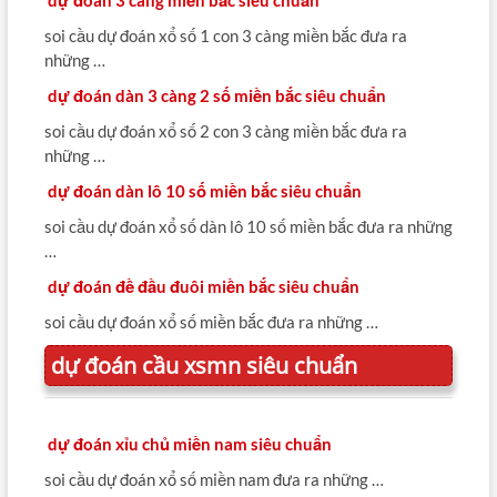
dự đoán 3 càng miền bắc siêu chuẩn
soi cầu dự đoán xổ số 1 con 3 càng miền bắc đưa ra
những …
dự đoán dàn 3 càng 2 số miền bắc siêu chuẩn
soi cầu dự đoán xổ số 2 con 3 càng miền bắc đưa ra
những …
dự đoán dàn lô 10 số miền bắc siêu chuẩn
soi cầu dự đoán xổ số dàn lô 10 số miền bắc đưa ra những
…
dự đoán đề đầu đuôi miền bắc siêu chuẩn
soi cầu dự đoán xổ số miền bắc đưa ra những …
dự đoán cầu xsmn siêu chuẩn
dự đoán xỉu chủ miền nam siêu chuẩn
soi cầu dự đoán xổ số miền nam đưa ra những …