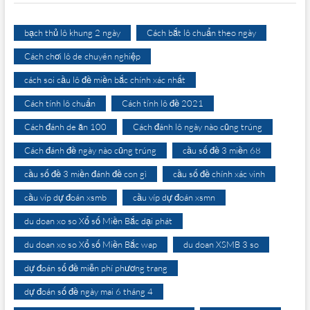
bạch thủ lô khung 2 ngày
Cách bắt lô chuẩn theo ngày
Cách chơi lô de chuyên nghiệp
cách soi cầu lô đề miền bắc chính xác nhất
Cách tính lô chuẩn
Cách tính lô đề 2021
Cách đánh de ăn 100
Cách đánh lô ngày nào cũng trúng
Cách đánh đề ngày nào cũng trúng
cầu số đề 3 miền 68
cầu số đề 3 miền đánh đề con gì
cầu số đề chính xác vinh
cầu víp dự đoán xsmb
cầu víp dự đoán xsmn
du doan xo so Xổ số Miền Bắc dại phát
du doan xo so Xổ số Miền Bắc wap
du doan XSMB 3 so
dự đoán số đề miễn phí phương trang
dự đoán số đề ngày mai 6 tháng 4