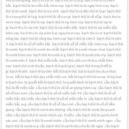
thủ lô tiền giang
bạch thủ lô tô
bạch thủ lô tô là gì
bạch thủ lô tô miền
bắc
bạch thủ lô tô miền bắc hôm nay
bạch thủ lô tô ngày hôm nay
bạch
thủ lô tô xsmb
bạch thủ lô trà vinh
bạch thủ lô và độc thủ lô là gì
bạch thủ
lô và song thủ lô là gì
bạch thủ lô về con gì
bạch thủ lô về số gì
bach thu lo
ve so may
bạch thủ lô vip
bạch thủ lô vip hôm nay
bạch thủ lô vip là
gì
bach thu lo vip mb
bạch thủ lô vip miền bắc
bạch thủ lô vip miền bắc
hôm nay
bach thu lo vip mien bac ngay hom nay
bach thu lo vt
bạch thủ lô
vũng tàu
bạch thủ lô vũng tàu hôm nay
bạch thủ lô xiên 2
bạch thủ lô xiên
3
bạch thủ lô xổ số miền bắc
bạch thủ lô xổ số miền bắc hôm nay
bạch thủ
lô xsmb
bạch thủ lô xsmb âm nhất
bạch thủ lô xsmb chuan nhat
bạch thủ
lô xsmb hôm nay
bạch thủ lô xsmb org
bạch thủ lô xsmb siêu vip
bạch thủ
lô xsmb xiên 3
bạch thủ miền bắc
bạch thủ một con lô duy nhất hôm
nay
bạch thủ ninh thuận
bạch thủ quảng trị
bạch thủ trong lô đề là
gì
bạch thược
bách thủy tiên
bắt lô bạch thủ
bat lo bach thu duy nhat
1con
bắt lô bạch thủ duy nhất một con
bắt lô bạch thủ hôm nay
bi kip bat
lo bach thu
bí quyết bắt lô bạch thủ
bí quyết đánh lô bạch thủ
cầu bạch
thủ lô đề miền bắc
cầu bạch thủ lô xổ số an giang hôm nay
cầu bạch thủ lô
xổ số kon tum
cầu bạch thủ lô xổ số miền bắc 99
cầu bạch thủ lô xổ số
miền bắc dài nhất
cầu bạch thủ lô xổ số miền bắc in
cầu bạch thủ lô xổ số
miền bắc org
cầu bạch thủ lô xổ số tây ninh
cầu bạch thủ lô xổ số tiền
giang
cầu bạch thủ lô xsmb âm dương
cầu bạch thủ lô xsmb ăn quanh
năm
cầu bạch thủ lô xsmb chính xác 3 miền
cầu bạch thủ lô xsmb chính
xác uno
cầu bạch thủ lô xsmb index
cầu bạch thủ lô xsmb minh ngoc
cầu
bạch thủ lô xsmb org
cầu bạch thủ lô xsmb siêu chuẩn 30 ngày
cầu bạch