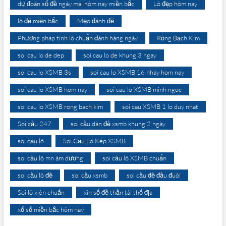
dự đoán số đề ngày mai hôm nay miền bắc
Lô đẹp hôm nay
lô đề miền bắc
Mẹo đánh đề
Phương pháp tính lô chuẩn đánh hàng ngày
Rồng Bạch Kim
soi cau lo de dep
soi cau lo de khung 3 ngay
soi cau lo XSMB 3s
soi cau lo XSMB 16 nhay hom nay
soi cau lo XSMB hom nay
soi cau lo XSMB minh ngoc
soi cau lo XSMB rong bach kim
soi cau XSMB 1 lo duy nhat
Soi cầu 247
soi cầu dàn đề xsmb khung 2 ngày
soi cầu lô
Soi Cầu Lô Kép XSMB
soi cầu lô mn âm dương
soi cầu lô XSMB chuẩn
soi cầu lô đề
soi cầu xsmb
soi cầu đề đầu đuôi
Soi lô xiên chuẩn
xin số đề thần tài thổ địa
xổ số miền bắc hôm nay