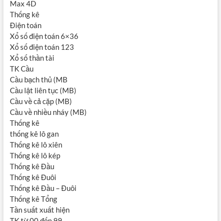
Max 4D
Thống kê
Điện toán
Xổ số điện toán 6×36
Xổ số điện toán 123
Xổ số thần tài
TK Cầu
Cầu bạch thủ (MB
Cầu lật liên tục (MB)
Cầu về cả cặp (MB)
Cầu về nhiều nháy (MB)
Thống kê
thống kê lô gan
Thống kê lô xiên
Thống kê lô kép
Thống kê Đầu
Thống kê Đuôi
Thống kê Đầu – Đuôi
Thống kê Tổng
Tần suất xuất hiện
TK từ 00 đến 99