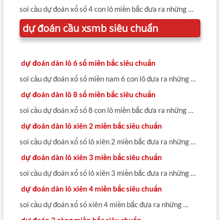
soi cầu dự đoán xổ số 4 con lô miền bắc đưa ra những …
dự đoán cầu xsmb siêu chuẩn
dự đoán dàn lô 6 số miền bắc siêu chuẩn
soi cầu dự đoán xổ số miền nam 6 con lô đưa ra những …
dự đoán dàn lô 8 số miền bắc siêu chuẩn
soi cầu dự đoán xổ số 8 con lô miền bắc đưa ra những …
dự đoán dàn lô xiên 2 miền bắc siêu chuẩn
soi cầu dự đoán xổ số lô xiên 2 miền bắc đưa ra những …
dự đoán dàn lô xiên 3 miền bắc siêu chuẩn
soi cầu dự đoán xổ số lô xiên 3 miền bắc đưa ra những …
dự đoán dàn lô xiên 4 miền bắc siêu chuẩn
soi cầu dự đoán xổ số xiên 4 miền bắc đưa ra những …