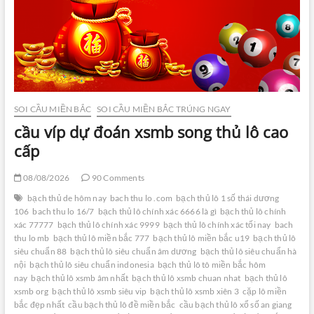
SOI CẦU MIỀN BẮC
SOI CẦU MIỀN BẮC TRÚNG NGAY
cầu víp dự đoán xsmb song thủ lô cao
cấp
08/08/2026
90 Comments
bạch thủ de hôm nay
bach thu lo .com
bạch thủ lô 1 số thái dương
106
bach thu lo 16/7
bạch thủ lô chính xác 6666 là gì
bạch thủ lô chính
xác 77777
bạch thủ lô chính xác 9999
bạch thủ lô chính xác tối nay
bach
thu lo mb
bạch thủ lô miền bắc 777
bạch thủ lô miền bắc u19
bạch thủ lô
siêu chuẩn 88
bạch thủ lô siêu chuẩn âm dương
bạch thủ lô siêu chuẩn hà
nội
bạch thủ lô siêu chuẩn indonesia
bạch thủ lô tô miền bắc hôm
nay
bạch thủ lô xsmb âm nhất
bạch thủ lô xsmb chuan nhat
bạch thủ lô
xsmb org
bạch thủ lô xsmb siêu vip
bạch thủ lô xsmb xiên 3
cặp lô miền
bắc đẹp nhất
cầu bạch thủ lô đề miền bắc
cầu bạch thủ lô xổ số an giang