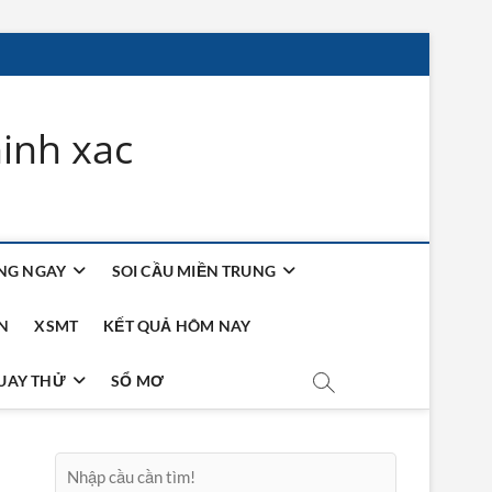
hinh xac
ÚNG NGAY
SOI CẦU MIỀN TRUNG
N
XSMT
KẾT QUẢ HÔM NAY
UAY THỬ
SỔ MƠ