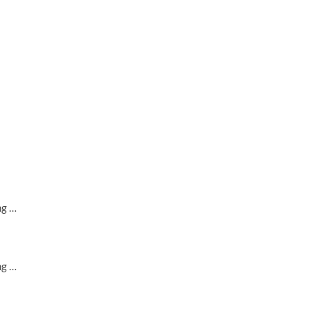
ng …
ng …