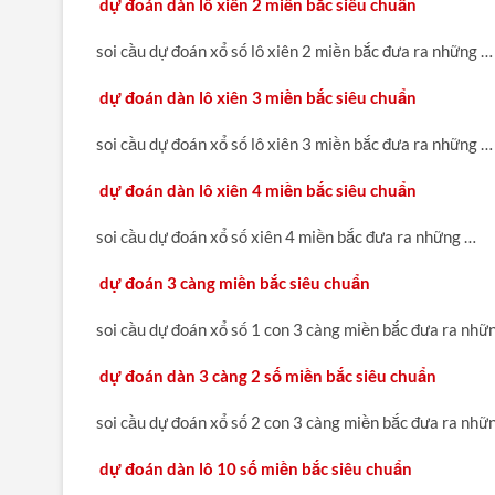
dự đoán dàn lô xiên 2 miền bắc siêu chuẩn
soi cầu dự đoán xổ số lô xiên 2 miền bắc đưa ra những …
dự đoán dàn lô xiên 3 miền bắc siêu chuẩn
soi cầu dự đoán xổ số lô xiên 3 miền bắc đưa ra những …
dự đoán dàn lô xiên 4 miền bắc siêu chuẩn
soi cầu dự đoán xổ số xiên 4 miền bắc đưa ra những …
dự đoán 3 càng miền bắc siêu chuẩn
soi cầu dự đoán xổ số 1 con 3 càng miền bắc đưa ra nhữ
dự đoán dàn 3 càng 2 số miền bắc siêu chuẩn
soi cầu dự đoán xổ số 2 con 3 càng miền bắc đưa ra nhữ
dự đoán dàn lô 10 số miền bắc siêu chuẩn