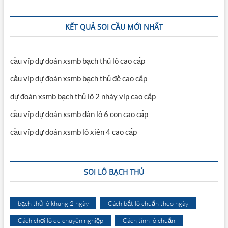
KẾT QUẢ SOI CẦU MỚI NHẤT
cầu víp dự đoán xsmb bạch thủ lô cao cấp
cầu víp dự đoán xsmb bạch thủ đề cao cấp
dự đoán xsmb bạch thủ lô 2 nháy víp cao cấp
cầu víp dự đoán xsmb dàn lô 6 con cao cấp
cầu víp dự đoán xsmb lô xiên 4 cao cấp
SOI LÔ BẠCH THỦ
bạch thủ lô khung 2 ngày
Cách bắt lô chuẩn theo ngày
Cách chơi lô de chuyên nghiệp
Cách tính lô chuẩn