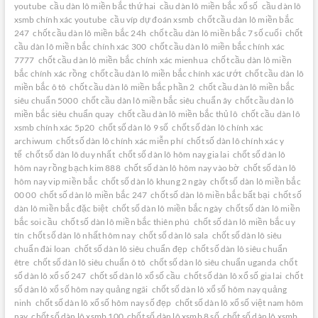
youtube
cầu dàn lô miền bắc thứ hai
cầu dàn lô miền bắc xổ số
cầu dàn lô
xsmb chính xác youtube
cầu víp dự đoán xsmb
chốt cầu dàn lô miền bắc
247
chốt cầu dàn lô miền bắc 24h
chốt cầu dàn lô miền bắc 7 số cuối
chốt
cầu dàn lô miền bắc chính xác 300
chốt cầu dàn lô miền bắc chính xác
7777
chốt cầu dàn lô miền bắc chính xác mienhua
chốt cầu dàn lô miền
bắc chính xác rồng
chốt cầu dàn lô miền bắc chính xác ướt
chốt cầu dàn lô
miền bắc ô tô
chốt cầu dàn lô miền bắc phần 2
chốt cầu dàn lô miền bắc
siêu chuẩn 5000
chốt cầu dàn lô miền bắc siêu chuẩn ây
chốt cầu dàn lô
miền bắc siêu chuẩn quay
chốt cầu dàn lô miền bắc thủ lô
chốt cầu dàn lô
xsmb chính xác 5p20
chốt số dàn lô 9 số
chốt số dàn lô chính xác
archiwum
chốt số dàn lô chính xác miễn phí
chốt số dàn lô chính xác y
tế
chốt số dàn lô duy nhất
chốt số dàn lô hôm nay gia lai
chốt số dàn lô
hôm nay rồng bạch kim 888
chốt số dàn lô hôm nay vào bờ
chốt số dàn lô
hôm nay vip miền bắc
chốt số dàn lô khung 2 ngày
chốt số dàn lô miền bắc
00 00
chốt số dàn lô miền bắc 247
chốt số dàn lô miền bắc bất bại
chốt số
dàn lô miền bắc đặc biệt
chốt số dàn lô miền bắc ngày
chốt số dàn lô miền
bắc soi cầu
chốt số dàn lô miền bắc thiên phú
chốt số dàn lô miền bắc uy
tín
chốt số dàn lô nhất hôm nay
chốt số dàn lô sala
chốt số dàn lô siêu
chuẩn đài loan
chốt số dàn lô siêu chuẩn đẹp
chốt số dàn lô siêu chuẩn
être
chốt số dàn lô siêu chuẩn ô tô
chốt số dàn lô siêu chuẩn uganda
chốt
số dàn lô xổ số 247
chốt số dàn lô xổ số cầu
chốt số dàn lô xổ số gia lai
chốt
số dàn lô xổ số hôm nay quảng ngãi
chốt số dàn lô xổ số hôm nay quảng
ninh
chốt số dàn lô xổ số hôm nay số đẹp
chốt số dàn lô xổ số việt nam hôm
nay
chốt số dàn lô xsmb 100
chốt số dàn lô xsmb 8 số
chốt số dàn lô xsmb