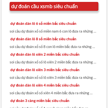
dự đoán cầu xsmb siêu chuẩn
dự đoán dàn lô 6 số miền bắc siêu chuẩn
soi cầu dự đoán xổ số miền nam 6 con lô đưa ra những …
dự đoán dàn lô 8 số miền bắc siêu chuẩn
soi cầu dự đoán xổ số 8 con lô miền bắc đưa ra những …
dự đoán dàn lô xiên 2 miền bắc siêu chuẩn
soi cầu dự đoán xổ số lô xiên 2 miền bắc đưa ra những …
dự đoán dàn lô xiên 3 miền bắc siêu chuẩn
soi cầu dự đoán xổ số lô xiên 3 miền bắc đưa ra những …
dự đoán dàn lô xiên 4 miền bắc siêu chuẩn
soi cầu dự đoán xổ số xiên 4 miền bắc đưa ra những …
dự đoán 3 càng miền bắc siêu chuẩn