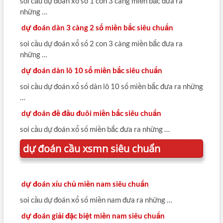
soi cầu dự đoán xổ số 1 con 3 càng miền bắc đưa ra
những …
dự đoán dàn 3 càng 2 số miền bắc siêu chuẩn
soi cầu dự đoán xổ số 2 con 3 càng miền bắc đưa ra
những …
dự đoán dàn lô 10 số miền bắc siêu chuẩn
soi cầu dự đoán xổ số dàn lô 10 số miền bắc đưa ra những
…
dự đoán đề đầu đuôi miền bắc siêu chuẩn
soi cầu dự đoán xổ số miền bắc đưa ra những …
dự đoán cầu xsmn siêu chuẩn
dự đoán xỉu chủ miền nam siêu chuẩn
soi cầu dự đoán xổ số miền nam đưa ra những …
dự đoán giải đặc biệt miền nam siêu chuẩn