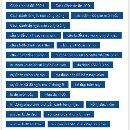
Cách tính lô đề 2021
Cách đánh de ăn 100
Cách đánh lô ngày nào cũng trúng
cách đánh đề dàn miền bắc
Cách đánh đề ngày nào cũng trúng
cầu lô đề chính xác ray churn
cầu lô đề siêu vip khung 3 ngày
cầu số đề chính xác trăm
cầu víp dự đoán xsmb
cầu víp dự đoán xsmn
du doan xo so Xổ số Miền Bắc dại phát
du doan xo so Xổ số Miền Bắc wap
du doan XSMB 3 so
dự đoán chính xác mb
dự đoán dàn đề hôm nay yelan
dự đoán số đề ngày mai 7 tháng 5
Lô đẹp hôm nay
lô đề miền bắc
Mẹo đánh đề
Phương pháp tính lô chuẩn đánh hàng ngày
Rồng Bạch Kim
soi cau lo de dep
soi cau lo de khung 3 ngay
soi cau lo XSMB 3s
soi cau lo XSMB 16 nhay hom nay