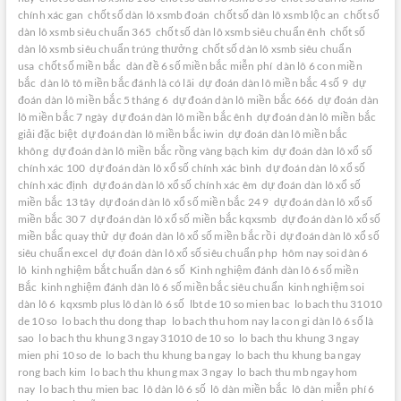
chính xác gan
chốt số dàn lô xsmb đoán
chốt số dàn lô xsmb lộc an
chốt số
dàn lô xsmb siêu chuẩn 365
chốt số dàn lô xsmb siêu chuẩn ênh
chốt số
dàn lô xsmb siêu chuẩn trúng thưởng
chốt số dàn lô xsmb siêu chuẩn
usa
chốt số miền bắc
dàn đề 6 số miền bắc miễn phí
dàn lô 6 con miền
bắc
dàn lô tô miền bắc đánh là có lãi
dự đoán dàn lô miền bắc 4 số 9
dự
đoán dàn lô miền bắc 5 tháng 6
dự đoán dàn lô miền bắc 666
dự đoán dàn
lô miền bắc 7 ngày
dự đoán dàn lô miền bắc ênh
dự đoán dàn lô miền bắc
giải đặc biệt
dự đoán dàn lô miền bắc iwin
dự đoán dàn lô miền bắc
không
dự đoán dàn lô miền bắc rồng vàng bạch kim
dự đoán dàn lô xổ số
chính xác 100
dự đoán dàn lô xổ số chính xác bình
dự đoán dàn lô xổ số
chính xác định
dự đoán dàn lô xổ số chính xác êm
dự đoán dàn lô xổ số
miền bắc 13 tây
dự đoán dàn lô xổ số miền bắc 24 9
dự đoán dàn lô xổ số
miền bắc 30 7
dự đoán dàn lô xổ số miền bắc kqxsmb
dự đoán dàn lô xổ số
miền bắc quay thử
dự đoán dàn lô xổ số miền bắc rồi
dự đoán dàn lô xổ số
siêu chuẩn excel
dự đoán dàn lô xổ số siêu chuẩn php
hôm nay soi dàn 6
lô
kinh nghiệm bắt chuẩn dàn 6 số
Kinh nghiệm đánh dàn lô 6 số miền
Bắc
kinh nghiệm đánh dàn lô 6 số miền bắc siêu chuẩn
kinh nghiệm soi
dàn lô 6
kqxsmb plus lô dàn lô 6 số
lbt de 10 so mien bac
lo bach thu 31010
de 10 so
lo bach thu dong thap
lo bach thu hom nay la con gi dàn lô 6 số là
sao
lo bach thu khung 3 ngay 31010 de 10 so
lo bach thu khung 3 ngay
mien phi 10 so de
lo bach thu khung ba ngay
lo bach thu khung ba ngay
rong bach kim
lo bach thu khung max 3 ngay
lo bach thu mb ngay hom
nay
lo bach thu mien bac
lô dàn lô 6 số
lô dàn miền bắc
lô dàn miễn phí 6