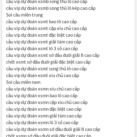
cầu víp dự đoán xsmb song thủ lô cao cấp
cầu víp dự đoán xsmb song thủ lô kép cao cấp
Soi cầu miền trung
cầu víp dự đoán xsmt bao lô cao cấp
cầu víp dự đoán xsmt cặp xíu chủ cao cấp
cầu víp dự đoán xsmt đặc biệt cao cấp
cầu víp dự đoán xsmt giải tám cao cấp
cầu víp dự đoán xsmt lô 3 số cao cấp
cầu víp dự đoán xsmt sớ đầu đuôi giải 8 cao cấp
chốt xsmt sớ đầu đuôi giải đặc biệt cao cấp
cầu víp dự đoán xsmt song thủ lô cao cấp
cầu víp dự đoán xsmt xíu chủ cao cấp
Soi cầu miền nam
cầu víp dự đoán xsmn xíu chủ cao cấp
cầu víp dự đoán xsmn bao lô cao cấp
cầu víp dự đoán xsmn cặp xíu chủ cao cấp
cầu víp dự đoán xsmn đặc biệt cao cấp
cầu víp dự đoán xsmn giải tám cao cấp
cầu víp dự đoán xsmn lô 3 số cao cấp
cầu víp dự đoán xsmn sớ đầu đuôi giải 8 cao cấp
chốt xsmn sớ đầu đuôi giải đặc biệt cao cấp