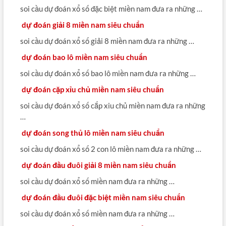
soi cầu dự đoán xổ số đặc biệt miền nam đưa ra những …
dự đoán giải 8 miền nam siêu chuẩn
soi cầu dự đoán xổ số giải 8 miền nam đưa ra những …
dự đoán bao lô miền nam siêu chuẩn
soi cầu dự đoán xổ số bao lô miền nam đưa ra những …
dự đoán cặp xỉu chủ miền nam siêu chuẩn
soi cầu dự đoán xổ số cắp xiu chủ miền nam đưa ra những
…
dự đoán song thủ lô miền nam siêu chuẩn
soi cầu dự đoán xổ số 2 con lô miền nam đưa ra những …
dự đoán đầu đuôi giải 8 miền nam siêu chuẩn
soi cầu dự đoán xổ số miền nam đưa ra những …
dự đoán đầu đuôi đặc biệt miền nam siêu chuẩn
soi cầu dự đoán xổ số miền nam đưa ra những …