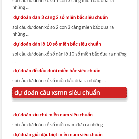
soi cầu dự đoán xổ số 1 con 3 càng miền bắc đưa ra
những …
dự đoán dàn 3 càng 2 số miền bắc siêu chuẩn
soi cầu dự đoán xổ số 2 con 3 càng miền bắc đưa ra
những …
dự đoán dàn lô 10 số miền bắc siêu chuẩn
soi cầu dự đoán xổ số dàn lô 10 số miền bắc đưa ra những
…
dự đoán đề đầu đuôi miền bắc siêu chuẩn
soi cầu dự đoán xổ số miền bắc đưa ra những …
dự đoán cầu xsmn siêu chuẩn
dự đoán xỉu chủ miền nam siêu chuẩn
soi cầu dự đoán xổ số miền nam đưa ra những …
dự đoán giải đặc biệt miền nam siêu chuẩn