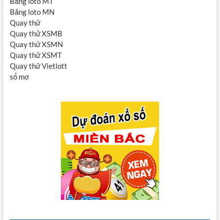
Bảng loto MT
Bảng loto MN
Quay thử
Quay thử XSMB
Quay thử XSMN
Quay thử XSMT
Quay thử Vietlott
sổ mơ