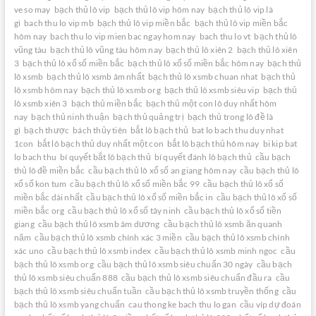
ve so may
bạch thủ lô vip
bạch thủ lô vip hôm nay
bạch thủ lô vip là
gì
bach thu lo vip mb
bạch thủ lô vip miền bắc
bạch thủ lô vip miền bắc
hôm nay
bach thu lo vip mien bac ngay hom nay
bach thu lo vt
bạch thủ lô
vũng tàu
bạch thủ lô vũng tàu hôm nay
bạch thủ lô xiên 2
bạch thủ lô xiên
3
bạch thủ lô xổ số miền bắc
bạch thủ lô xổ số miền bắc hôm nay
bạch thủ
lô xsmb
bạch thủ lô xsmb âm nhất
bạch thủ lô xsmb chuan nhat
bạch thủ
lô xsmb hôm nay
bạch thủ lô xsmb org
bạch thủ lô xsmb siêu vip
bạch thủ
lô xsmb xiên 3
bạch thủ miền bắc
bạch thủ một con lô duy nhất hôm
nay
bạch thủ ninh thuận
bạch thủ quảng trị
bạch thủ trong lô đề là
gì
bạch thược
bách thủy tiên
bắt lô bạch thủ
bat lo bach thu duy nhat
1con
bắt lô bạch thủ duy nhất một con
bắt lô bạch thủ hôm nay
bi kip bat
lo bach thu
bí quyết bắt lô bạch thủ
bí quyết đánh lô bạch thủ
cầu bạch
thủ lô đề miền bắc
cầu bạch thủ lô xổ số an giang hôm nay
cầu bạch thủ lô
xổ số kon tum
cầu bạch thủ lô xổ số miền bắc 99
cầu bạch thủ lô xổ số
miền bắc dài nhất
cầu bạch thủ lô xổ số miền bắc in
cầu bạch thủ lô xổ số
miền bắc org
cầu bạch thủ lô xổ số tây ninh
cầu bạch thủ lô xổ số tiền
giang
cầu bạch thủ lô xsmb âm dương
cầu bạch thủ lô xsmb ăn quanh
năm
cầu bạch thủ lô xsmb chính xác 3 miền
cầu bạch thủ lô xsmb chính
xác uno
cầu bạch thủ lô xsmb index
cầu bạch thủ lô xsmb minh ngoc
cầu
bạch thủ lô xsmb org
cầu bạch thủ lô xsmb siêu chuẩn 30 ngày
cầu bạch
thủ lô xsmb siêu chuẩn 888
cầu bạch thủ lô xsmb siêu chuẩn đầu ra
cầu
bạch thủ lô xsmb siêu chuẩn tuần
cầu bạch thủ lô xsmb truyền thống
cầu
bạch thủ lô xsmb yang chuẩn
cau thong ke bach thu lo gan
cầu víp dự đoán