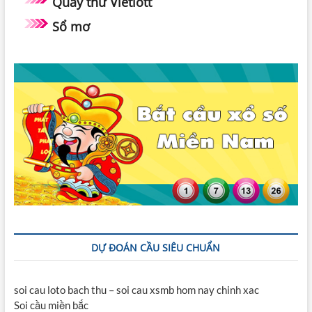
Quay thử Vietlott
Sổ mơ
DỰ ĐOÁN CẦU SIÊU CHUẨN
soi cau loto bach thu – soi cau xsmb hom nay chinh xac
Soi cầu miền bắc