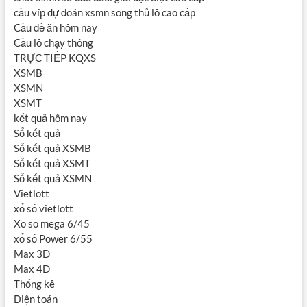
cầu víp dự đoán xsmn song thủ lô cao cấp
Cầu đề ăn hôm nay
Cầu lô chạy thông
TRỰC TIẾP KQXS
XSMB
XSMN
XSMT
kết quả hôm nay
Sổ kết quả
Sổ kết quả XSMB
Sổ kết quả XSMT
Sổ kết quả XSMN
Vietlott
xổ số vietlott
Xo so mega 6/45
xổ số Power 6/55
Max 3D
Max 4D
Thống kê
Điện toán