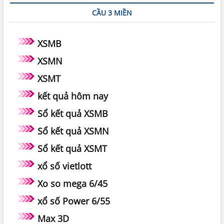
CẦU 3 MIỀN
XSMB
XSMN
XSMT
kết quả hôm nay
Sổ kết quả XSMB
Sổ kết quả XSMN
Sổ kết quả XSMT
xổ số vietlott
Xo so mega 6/45
xổ số Power 6/55
Max 3D