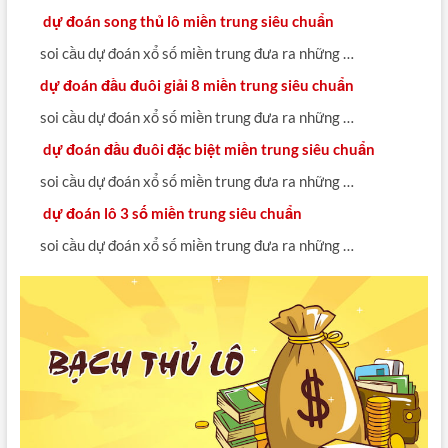
dự đoán song thủ lô miền trung siêu chuẩn
soi cầu dự đoán xổ số miền trung đưa ra những …
dự đoán đầu đuôi giải 8 miền trung siêu chuẩn
soi cầu dự đoán xổ số miền trung đưa ra những …
dự đoán đầu đuôi đặc biệt miền trung siêu chuẩn
soi cầu dự đoán xổ số miền trung đưa ra những …
dự đoán lô 3 số miền trung siêu chuẩn
soi cầu dự đoán xổ số miền trung đưa ra những …