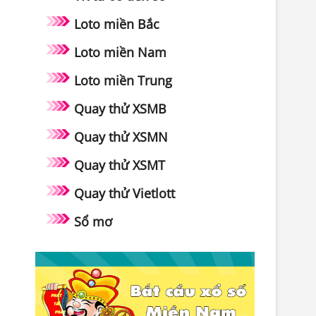
Loto miền Bắc
Loto miền Nam
Loto miền Trung
Quay thử XSMB
Quay thử XSMN
Quay thử XSMT
Quay thử Vietlott
Sổ mơ