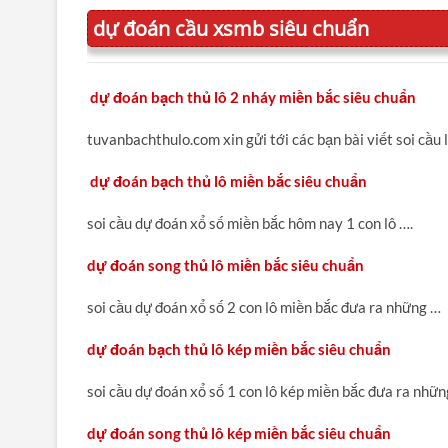
dự đoán cầu xsmb siêu chuẩn
dự đoán bạch thủ lô 2 nháy miền bắc siêu chuẩn
tuvanbachthulo.com xin gửi tới các bạn bài viết soi cầu
dự đoán bạch thủ lô miền bắc siêu chuẩn
soi cầu dự đoán xổ số miền bắc hôm nay 1 con lô ….
dự đoán song thủ lô miền bắc siêu chuẩn
soi cầu dự đoán xổ số 2 con lô miền bắc đưa ra những …
dự đoán bạch thủ lô kép miền bắc siêu chuẩn
soi cầu dự đoán xổ số 1 con lô kép miền bắc đưa ra nhữ
dự đoán song thủ lô kép miền bắc siêu chuẩn