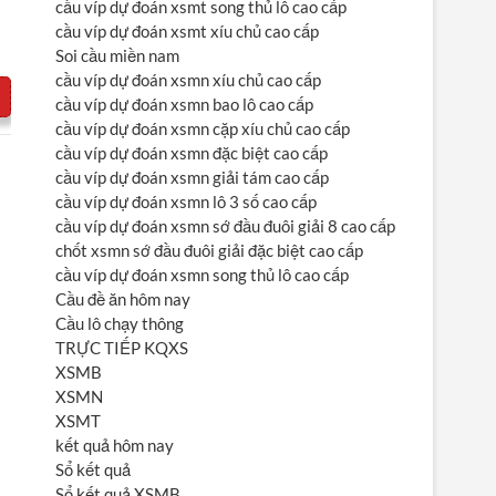
cầu víp dự đoán xsmt song thủ lô cao cấp
cầu víp dự đoán xsmt xíu chủ cao cấp
Soi cầu miền nam
cầu víp dự đoán xsmn xíu chủ cao cấp
cầu víp dự đoán xsmn bao lô cao cấp
cầu víp dự đoán xsmn cặp xíu chủ cao cấp
cầu víp dự đoán xsmn đặc biệt cao cấp
cầu víp dự đoán xsmn giải tám cao cấp
cầu víp dự đoán xsmn lô 3 số cao cấp
cầu víp dự đoán xsmn sớ đầu đuôi giải 8 cao cấp
chốt xsmn sớ đầu đuôi giải đặc biệt cao cấp
cầu víp dự đoán xsmn song thủ lô cao cấp
Cầu đề ăn hôm nay
Cầu lô chạy thông
TRỰC TIẾP KQXS
XSMB
XSMN
XSMT
kết quả hôm nay
Sổ kết quả
Sổ kết quả XSMB