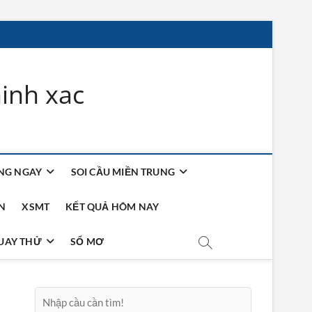
hinh xac
ÚNG NGAY
SOI CẦU MIỀN TRUNG
N
XSMT
KẾT QUẢ HÔM NAY
UAY THỬ
SỔ MƠ