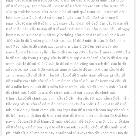
ngày
cầu lô dàn đề 8 số 888
cầu lô dàn đề 8 số ăn quanh năm
cầu lô dàn
đề 8 số chạy quanh năm
cầu lô dàn đề 8 số chính xác 100
cầu lô dàn đề 8
số đẹp nhất hôm nay
cầu lô dàn đề 8 số hình quả trám
cầu lô dàn đề 8 số
hôm nay
cầu lô dàn đề 8 số khung 2 ngày
cầu lô dàn đề 8 số khung 3
ngày
cầu lô dàn đề 8 số khung 5 ngày
cầu lô dàn đề 8 số là gì
cầu lô dàn đề
8 số miền bắc
cầu lô dàn đề 8 số miền bắc hôm nay
cầu lô dàn đề 8 số ngày
hôm nay
cầu lô dàn đề 8 số truyền thống
cầu lô de dàn đề 8 số chính xác
100
cầu lô đề 3 miền giải mã số học
cầu lô đề 3 miền it
cầu lô đề 3 miền
quý 7 soi
cầu lô đề chính xác ray churn
cầu lô đề đẹp nhất ngày hôm
nay
cầu lô đề hôm nay ăn
cầu lô đề siêu vip 789
cầu lô đề siêu vip 999
cầu
lô đề siêu vip khung 3 ngày
cầu lô đề siêu víp vua chốt số
cầu lô đề siêu vip
xsmb
cầu lô đề xổ số 247
cầu lô đề xổ số đài vũng tàu bạch thủ
cầu lô đề
xổ số ước mơ
cầu lô đề xsmb atrungroi
cầu lô đề xsmb khung
cầu lô đề
xsmb remix
cầu số đề 3 miền 68
cầu số đề 3 miền đánh đề con gì
cầu số
đề 3 miền êm nhất
cầu số đề 3 miền en
cầu số đề 3 miền kênh soi
cầu số
đề 3 miền kèo
cầu số đề 3 miền là bao nhiêu
cầu số đề 3 miền tính
cầu số
đề chính xác 5p20
cầu số đề chính xác bất bại
cầu số đề chính xác
trăm
cầu số đề chính xác vinh
cầu số đề miền bắc 90 ngày
cầu số đề miền
bắc ông nội ơi
cầu số đề miền bắc online chuẩn nhất
Cầu vip dàn đề 8 số
mb
cầu víp dự đoán xsmb
cầu víp kqxs dàn đề 8 con mb hôm nay
cho số lô
đề hôm nay
chốt dàn đề 8 số
chốt dàn đề 8 số chuẩn
chốt dàn đề 8 số hôm
nay
chốt dàn đề 8 số khung 2 ngày
chốt dàn đề 8 số khung 3 ngày
chốt dàn
đề 8 số là gì
chốt hôm nay dàn đề 8 con mb cao cấp
chốt số đề chuẩn miễn
phí
chốt số lô đề mb hôm nay
chuẩn soi cầu kqxs dàn đề 8 con mb
Dàn de