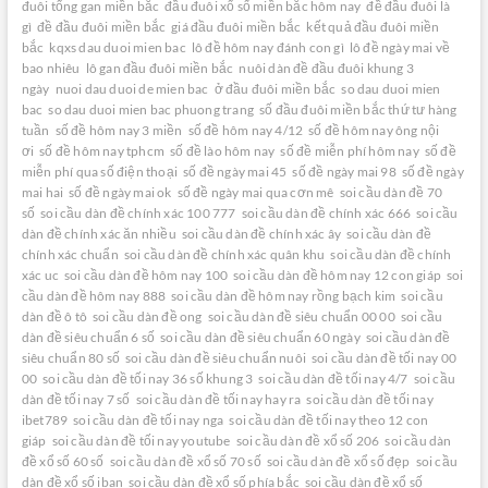
đuôi tổng gan miền bắc
đầu đuôi xổ số miền bắc hôm nay
đề đầu đuôi là
gì
đề đầu đuôi miền bắc
giá đầu đuôi miền bắc
kết quả đầu đuôi miền
bắc
kqxs dau duoi mien bac
lô đề hôm nay đánh con gì
lô đề ngày mai về
bao nhiêu
lô gan đầu đuôi miền bắc
nuôi dàn đề đầu đuôi khung 3
ngày
nuoi dau duoi de mien bac
ở đầu đuôi miền bắc
so dau duoi mien
bac
so dau duoi mien bac phuong trang
số đầu đuôi miền bắc thứ tư hàng
tuần
số đề hôm nay 3 miền
số đề hôm nay 4/12
số đề hôm nay ông nội
ơi
số đề hôm nay tphcm
số đề lào hôm nay
số đề miễn phí hôm nay
số đề
miễn phí qua số điện thoại
số đề ngày mai 45
số đề ngày mai 98
số đề ngày
mai hai
số đề ngày mai ok
số đề ngày mai qua cơn mê
soi cầu dàn đề 70
số
soi cầu dàn đề chính xác 100 777
soi cầu dàn đề chính xác 666
soi cầu
dàn đề chính xác ăn nhiều
soi cầu dàn đề chính xác ây
soi cầu dàn đề
chính xác chuẩn
soi cầu dàn đề chính xác quân khu
soi cầu dàn đề chính
xác uc
soi cầu dàn đề hôm nay 100
soi cầu dàn đề hôm nay 12 con giáp
soi
cầu dàn đề hôm nay 888
soi cầu dàn đề hôm nay rồng bạch kim
soi cầu
dàn đề ô tô
soi cầu dàn đề ong
soi cầu dàn đề siêu chuẩn 00 00
soi cầu
dàn đề siêu chuẩn 6 số
soi cầu dàn đề siêu chuẩn 60 ngày
soi cầu dàn đề
siêu chuẩn 80 số
soi cầu dàn đề siêu chuẩn nuôi
soi cầu dàn đề tối nay 00
00
soi cầu dàn đề tối nay 36 số khung 3
soi cầu dàn đề tối nay 4/7
soi cầu
dàn đề tối nay 7 số
soi cầu dàn đề tối nay hay ra
soi cầu dàn đề tối nay
ibet789
soi cầu dàn đề tối nay nga
soi cầu dàn đề tối nay theo 12 con
giáp
soi cầu dàn đề tối nay youtube
soi cầu dàn đề xổ số 206
soi cầu dàn
đề xổ số 60 số
soi cầu dàn đề xổ số 70 số
soi cầu dàn đề xổ số đẹp
soi cầu
dàn đề xổ số iban
soi cầu dàn đề xổ số phía bắc
soi cầu dàn đề xổ số