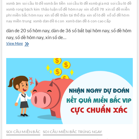
xsmb âm
soi cầu lô đề xsmb ăn tiền
soi cầu lô đề xsmb gia mã
soi cầu lô đề
xsmb rong bạch kim
thảo luận số đề hôm nay
xin số đề 78
xin số đề miễn
phí miền bắc hôm nay
xin số đề thần tài thổ địa
xin số lô đề
xổ số đề hôm
nay miền trung
xsmb dàn đề 6 con
xsmb dàn đề 6 con cao cấp
dàn de 20 số hôm nay, dàn de 36 số bất bại hôm nay, số đề hôm
nay, số dề hôm nay, xin số de…
cầu
View More
víp
dự
đoán
xsmb
dàn
đề
6
con
cao
cấp
SOI CẦU MIỀN BẮC
SOI CẦU MIỀN BẮC TRÚNG NGAY