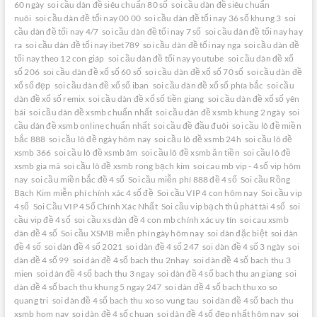
60 ngày
soi cầu dàn đề siêu chuẩn 80 số
soi cầu dàn đề siêu chuẩn
nuôi
soi cầu dàn đề tối nay 00 00
soi cầu dàn đề tối nay 36 số khung 3
soi
cầu dàn đề tối nay 4/7
soi cầu dàn đề tối nay 7 số
soi cầu dàn đề tối nay hay
ra
soi cầu dàn đề tối nay ibet789
soi cầu dàn đề tối nay nga
soi cầu dàn đề
tối nay theo 12 con giáp
soi cầu dàn đề tối nay youtube
soi cầu dàn đề xổ
số 206
soi cầu dàn đề xổ số 60 số
soi cầu dàn đề xổ số 70 số
soi cầu dàn đề
xổ số đẹp
soi cầu dàn đề xổ số iban
soi cầu dàn đề xổ số phía bắc
soi cầu
dàn đề xổ số remix
soi cầu dàn đề xổ số tiền giang
soi cầu dàn đề xổ số yên
bái
soi cầu dàn đề xsmb chuẩn nhất
soi cầu dàn đề xsmb khung 2 ngày
soi
cầu dàn đề xsmb online chuẩn nhất
soi cầu đề đầu đuôi
soi cầu lô đề miền
bắc 888
soi cầu lô đề ngày hôm nay
soi cầu lô đề xsmb 24h
soi cầu lô đề
xsmb 366
soi cầu lô đề xsmb âm
soi cầu lô đề xsmb ăn tiền
soi cầu lô đề
xsmb gia mã
soi cầu lô đề xsmb rong bạch kim
soi cau mb vip - 4 số vip hôm
nay
soi cầu miền bắc đề 4 số
Soi cầu miễn phí 888 đề 4 số
Soi cầu Rồng
Bạch Kim miễn phí chính xác 4 số đề
Soi cầu VIP 4 con hôm nay
Soi cầu vip
4 số
Soi Cầu VIP 4 Số Chính Xác Nhất
Soi cầu vip bạch thủ phát tài 4 số
soi
cầu vip đề 4 số
soi cầu xs dàn đề 4 con mb chính xác uy tín
soi cau xsmb
dàn đề 4 số
Soi cầu XSMB miễn phí ngày hôm nay
soi dàn đặc biệt
soi dàn
đề 4 số
soi dàn đề 4 số 2021
soi dàn đề 4 số 247
soi dàn đề 4 số 3 ngày
soi
dàn đề 4 số 99
soi dàn đề 4 số bach thu 2nhay
soi dàn đề 4 số bach thu 3
mien
soi dàn đề 4 số bach thu 3 ngay
soi dàn đề 4 số bach thu an giang
soi
dàn đề 4 số bach thu khung 5 ngay 247
soi dàn đề 4 số bach thu xo so
quang tri
soi dàn đề 4 số bach thu xo so vung tau
soi dàn đề 4 số bach thu
xsmb hom nay
soi dàn đề 4 số chuan
soi dàn đề 4 số đẹp nhất hôm nay
soi