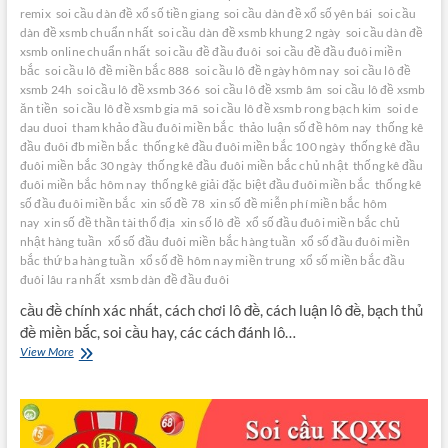
remix
soi cầu dàn đề xổ số tiền giang
soi cầu dàn đề xổ số yên bái
soi cầu
dàn đề xsmb chuẩn nhất
soi cầu dàn đề xsmb khung 2 ngày
soi cầu dàn đề
xsmb online chuẩn nhất
soi cầu đề đầu đuôi
soi cầu đề đầu đuôi miền
bắc
soi cầu lô đề miền bắc 888
soi cầu lô đề ngày hôm nay
soi cầu lô đề
xsmb 24h
soi cầu lô đề xsmb 366
soi cầu lô đề xsmb âm
soi cầu lô đề xsmb
ăn tiền
soi cầu lô đề xsmb gia mã
soi cầu lô đề xsmb rong bạch kim
soi de
dau duoi
tham khảo đầu đuôi miền bắc
thảo luận số đề hôm nay
thống kê
đầu đuôi đb miền bắc
thống kê đầu đuôi miền bắc 100 ngày
thống kê đầu
đuôi miền bắc 30 ngày
thống kê đầu đuôi miền bắc chủ nhật
thống kê đầu
đuôi miền bắc hôm nay
thống kê giải đặc biệt đầu đuôi miền bắc
thống kê
số đầu đuôi miền bắc
xin số đề 78
xin số đề miễn phí miền bắc hôm
nay
xin số đề thần tài thổ địa
xin số lô đề
xổ số đầu đuôi miền bắc chủ
nhật hàng tuần
xổ số đầu đuôi miền bắc hàng tuần
xổ số đầu đuôi miền
bắc thứ ba hàng tuần
xổ số đề hôm nay miền trung
xổ số miền bắc đầu
đuôi lâu ra nhất
xsmb dàn đề đầu đuôi
cầu đề chính xác nhất, cách chơi lô đề, cách luận lô đề, bạch thủ
đề miền bắc, soi cầu hay, các cách đánh lô…
cầu
View More
víp
dự
đoán
xsmb
dàn