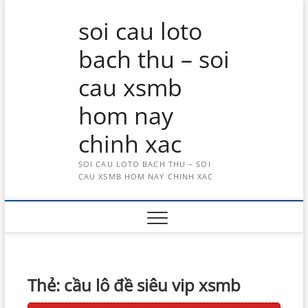
Skip
soi cau loto
to
content
bach thu – soi
cau xsmb
hom nay
chinh xac
SOI CAU LOTO BACH THU – SOI
CAU XSMB HOM NAY CHINH XAC
Thẻ:
cầu lô đề siêu vip xsmb