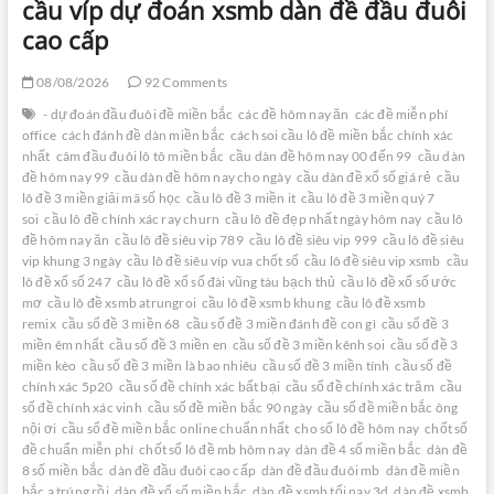
cầu víp dự đoán xsmb dàn đề đầu đuôi
cao cấp
08/08/2026
92 Comments
- dự đoán đầu đuôi đề miền bắc
các đề hôm nay ăn
các đề miễn phí
office
cách đánh đề dàn miền bắc
cách soi cầu lô đề miền bắc chính xác
nhất
câm đầu đuôi lô tô miền bắc
cầu dàn đề hôm nay 00 đến 99
cầu dàn
đề hôm nay 99
cầu dàn đề hôm nay cho ngày
cầu dàn đề xổ số giá rẻ
cầu
lô đề 3 miền giải mã số học
cầu lô đề 3 miền it
cầu lô đề 3 miền quý 7
soi
cầu lô đề chính xác ray churn
cầu lô đề đẹp nhất ngày hôm nay
cầu lô
đề hôm nay ăn
cầu lô đề siêu vip 789
cầu lô đề siêu vip 999
cầu lô đề siêu
vip khung 3 ngày
cầu lô đề siêu víp vua chốt số
cầu lô đề siêu vip xsmb
cầu
lô đề xổ số 247
cầu lô đề xổ số đài vũng tàu bạch thủ
cầu lô đề xổ số ước
mơ
cầu lô đề xsmb atrungroi
cầu lô đề xsmb khung
cầu lô đề xsmb
remix
cầu số đề 3 miền 68
cầu số đề 3 miền đánh đề con gì
cầu số đề 3
miền êm nhất
cầu số đề 3 miền en
cầu số đề 3 miền kênh soi
cầu số đề 3
miền kèo
cầu số đề 3 miền là bao nhiêu
cầu số đề 3 miền tính
cầu số đề
chính xác 5p20
cầu số đề chính xác bất bại
cầu số đề chính xác trăm
cầu
số đề chính xác vinh
cầu số đề miền bắc 90 ngày
cầu số đề miền bắc ông
nội ơi
cầu số đề miền bắc online chuẩn nhất
cho số lô đề hôm nay
chốt số
đề chuẩn miễn phí
chốt số lô đề mb hôm nay
dàn đề 4 số miền bắc
dàn đề
8 số miền bắc
dàn đề đầu đuôi cao cấp
dàn đề đầu đuôi mb
dàn đề miền
bắc a trúng rồi
dàn đề xổ số miền bắc
dàn đề xsmb tối nay 3d
dàn đề xsmb