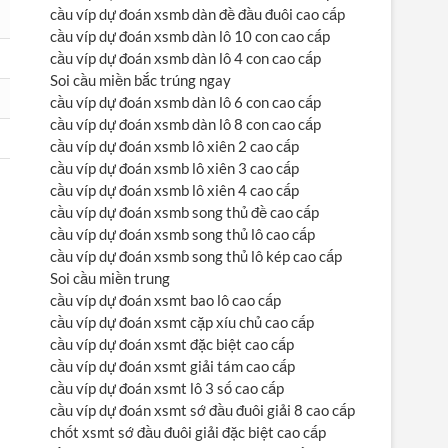
cầu víp dự đoán xsmb dàn đề đầu đuôi cao cấp
cầu víp dự đoán xsmb dàn lô 10 con cao cấp
cầu víp dự đoán xsmb dàn lô 4 con cao cấp
Soi cầu miền bắc trúng ngay
cầu víp dự đoán xsmb dàn lô 6 con cao cấp
cầu víp dự đoán xsmb dàn lô 8 con cao cấp
cầu víp dự đoán xsmb lô xiên 2 cao cấp
cầu víp dự đoán xsmb lô xiên 3 cao cấp
cầu víp dự đoán xsmb lô xiên 4 cao cấp
cầu víp dự đoán xsmb song thủ đề cao cấp
cầu víp dự đoán xsmb song thủ lô cao cấp
cầu víp dự đoán xsmb song thủ lô kép cao cấp
Soi cầu miền trung
cầu víp dự đoán xsmt bao lô cao cấp
cầu víp dự đoán xsmt cặp xíu chủ cao cấp
cầu víp dự đoán xsmt đặc biệt cao cấp
cầu víp dự đoán xsmt giải tám cao cấp
cầu víp dự đoán xsmt lô 3 số cao cấp
cầu víp dự đoán xsmt sớ đầu đuôi giải 8 cao cấp
chốt xsmt sớ đầu đuôi giải đặc biệt cao cấp