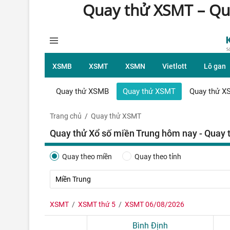
Quay thử XSMT – Qu