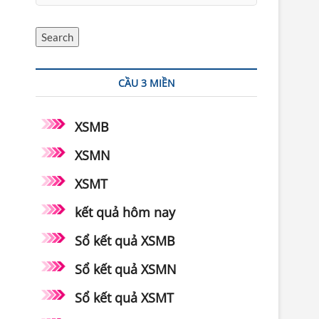
Search
CẦU 3 MIỀN
XSMB
XSMN
XSMT
kết quả hôm nay
Sổ kết quả XSMB
Sổ kết quả XSMN
Sổ kết quả XSMT