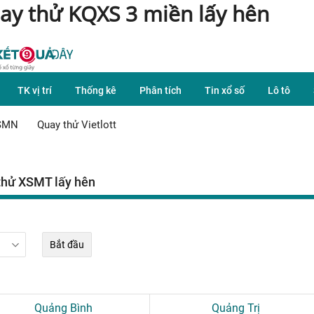
ay thử KQXS 3 miền lấy hên