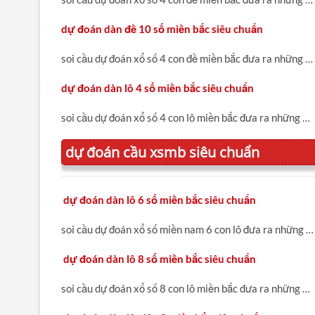
dự đoán dàn đề 10 số miền bắc siêu chuẩn
soi cầu dự đoán xổ số 4 con đề miền bắc đưa ra những …
dự đoán dàn lô 4 số miền bắc siêu chuẩn
soi cầu dự đoán xổ số 4 con lô miền bắc đưa ra những …
dự đoán cầu xsmb siêu chuẩn
dự đoán dàn lô 6 số miền bắc siêu chuẩn
soi cầu dự đoán xổ số miền nam 6 con lô đưa ra những …
dự đoán dàn lô 8 số miền bắc siêu chuẩn
soi cầu dự đoán xổ số 8 con lô miền bắc đưa ra những …