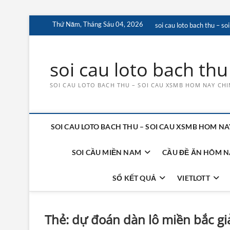
Skip
Thứ Năm, Tháng Sáu 04, 2026
soi cau loto bach thu – s
to
content
soi cau loto bach th
SOI CAU LOTO BACH THU – SOI CAU XSMB HOM NAY CHI
SOI CAU LOTO BACH THU – SOI CAU XSMB HOM N
SOI CẦU MIỀN NAM
CẦU ĐỀ ĂN HÔM N
SỔ KẾT QUẢ
VIETLOTT
Thẻ:
dự đoán dàn lô miền bắc giả