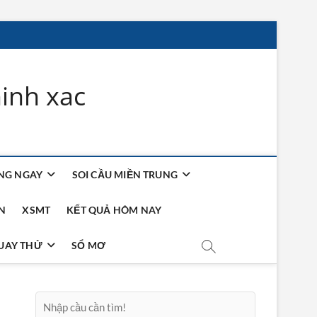
hinh xac
ÚNG NGAY
SOI CẦU MIỀN TRUNG
N
XSMT
KẾT QUẢ HÔM NAY
UAY THỬ
SỔ MƠ