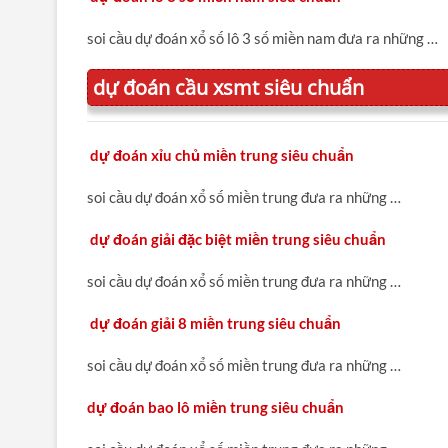
soi cầu dự đoán xổ số lô 3 số miền nam đưa ra những …
dự đoán cầu xsmt siêu chuẩn
dự đoán xỉu chủ miền trung siêu chuẩn
soi cầu dự đoán xổ số miền trung đưa ra những …
dự đoán giải đặc biệt miền trung siêu chuẩn
soi cầu dự đoán xổ số miền trung đưa ra những …
dự đoán giải 8 miền trung siêu chuẩn
soi cầu dự đoán xổ số miền trung đưa ra những …
dự đoán bao lô miền trung siêu chuẩn