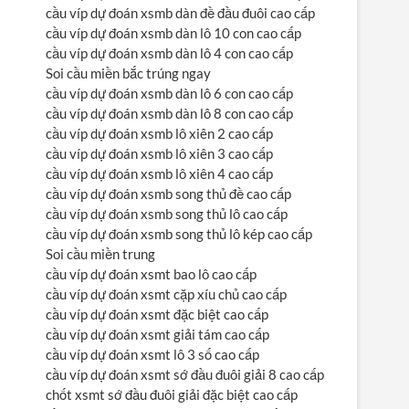
cầu víp dự đoán xsmb dàn đề đầu đuôi cao cấp
cầu víp dự đoán xsmb dàn lô 10 con cao cấp
cầu víp dự đoán xsmb dàn lô 4 con cao cấp
Soi cầu miền bắc trúng ngay
cầu víp dự đoán xsmb dàn lô 6 con cao cấp
cầu víp dự đoán xsmb dàn lô 8 con cao cấp
cầu víp dự đoán xsmb lô xiên 2 cao cấp
cầu víp dự đoán xsmb lô xiên 3 cao cấp
cầu víp dự đoán xsmb lô xiên 4 cao cấp
cầu víp dự đoán xsmb song thủ đề cao cấp
cầu víp dự đoán xsmb song thủ lô cao cấp
cầu víp dự đoán xsmb song thủ lô kép cao cấp
Soi cầu miền trung
cầu víp dự đoán xsmt bao lô cao cấp
cầu víp dự đoán xsmt cặp xíu chủ cao cấp
cầu víp dự đoán xsmt đặc biệt cao cấp
cầu víp dự đoán xsmt giải tám cao cấp
cầu víp dự đoán xsmt lô 3 số cao cấp
cầu víp dự đoán xsmt sớ đầu đuôi giải 8 cao cấp
chốt xsmt sớ đầu đuôi giải đặc biệt cao cấp