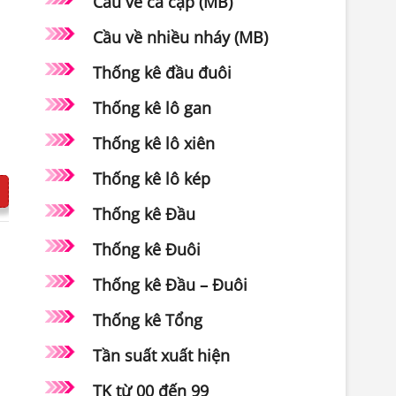
Cầu về cả cặp (MB)
Cầu về nhiều nháy (MB)
Thống kê đầu đuôi
Thống kê lô gan
Thống kê lô xiên
Thống kê lô kép
Thống kê Đầu
Thống kê Đuôi
Thống kê Đầu – Đuôi
Thống kê Tổng
Tần suất xuất hiện
TK từ 00 đến 99