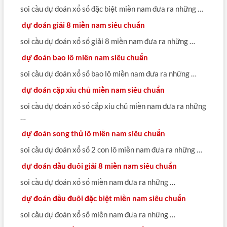
soi cầu dự đoán xổ số đặc biệt miền nam đưa ra những …
dự đoán giải 8 miền nam siêu chuẩn
soi cầu dự đoán xổ số giải 8 miền nam đưa ra những …
dự đoán bao lô miền nam siêu chuẩn
soi cầu dự đoán xổ số bao lô miền nam đưa ra những …
dự đoán cặp xỉu chủ miền nam siêu chuẩn
soi cầu dự đoán xổ số cắp xiu chủ miền nam đưa ra những
…
dự đoán song thủ lô miền nam siêu chuẩn
soi cầu dự đoán xổ số 2 con lô miền nam đưa ra những …
dự đoán đầu đuôi giải 8 miền nam siêu chuẩn
soi cầu dự đoán xổ số miền nam đưa ra những …
dự đoán đầu đuôi đặc biệt miền nam siêu chuẩn
soi cầu dự đoán xổ số miền nam đưa ra những …