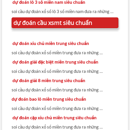
dự đoán lô 3 số miền nam siêu chuẩn
soi cầu dự đoán xổ số lô 3 số miền nam đưa ra những …
dự đoán cầu xsmt siêu chuẩn
dự đoán xỉu chủ miền trung siêu chuẩn
soi cầu dự đoán xổ số miền trung đưa ra những …
dự đoán giải đặc biệt miền trung siêu chuẩn
soi cầu dự đoán xổ số miền trung đưa ra những …
dự đoán giải 8 miền trung siêu chuẩn
soi cầu dự đoán xổ số miền trung đưa ra những …
dự đoán bao lô miền trung siêu chuẩn
soi cầu dự đoán xổ số miền trung đưa ra những …
dự đoán cặp xỉu chủ miền trung siêu chuẩn
soi cầu dự đoán xổ số miền trung đưa ra những …