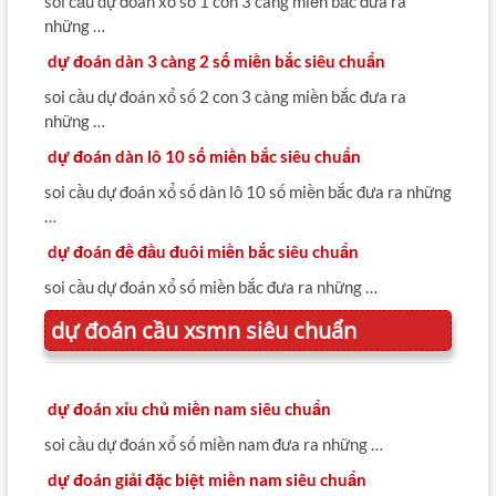
soi cầu dự đoán xổ số 1 con 3 càng miền bắc đưa ra
những …
dự đoán dàn 3 càng 2 số miền bắc siêu chuẩn
soi cầu dự đoán xổ số 2 con 3 càng miền bắc đưa ra
những …
dự đoán dàn lô 10 số miền bắc siêu chuẩn
soi cầu dự đoán xổ số dàn lô 10 số miền bắc đưa ra những
…
dự đoán đề đầu đuôi miền bắc siêu chuẩn
soi cầu dự đoán xổ số miền bắc đưa ra những …
dự đoán cầu xsmn siêu chuẩn
dự đoán xỉu chủ miền nam siêu chuẩn
soi cầu dự đoán xổ số miền nam đưa ra những …
dự đoán giải đặc biệt miền nam siêu chuẩn