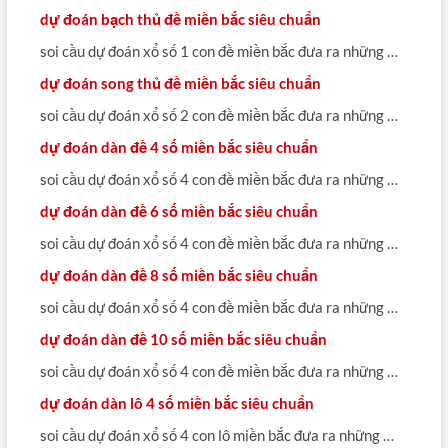
dự đoán bạch thủ đề miền bắc siêu chuẩn
soi cầu dự đoán xổ số 1 con đề miền bắc đưa ra những …
dự đoán song thủ đề miền bắc siêu chuẩn
soi cầu dự đoán xổ số 2 con đề miền bắc đưa ra những …
dự đoán dàn đề 4 số miền bắc siêu chuẩn
soi cầu dự đoán xổ số 4 con đề miền bắc đưa ra những …
dự đoán dàn đề 6 số miền bắc siêu chuẩn
soi cầu dự đoán xổ số 4 con đề miền bắc đưa ra những …
dự đoán dàn đề 8 số miền bắc siêu chuẩn
soi cầu dự đoán xổ số 4 con đề miền bắc đưa ra những …
dự đoán dàn đề 10 số miền bắc siêu chuẩn
soi cầu dự đoán xổ số 4 con đề miền bắc đưa ra những …
dự đoán dàn lô 4 số miền bắc siêu chuẩn
soi cầu dự đoán xổ số 4 con lô miền bắc đưa ra những …