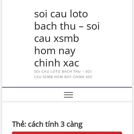
Skip
soi cau loto
to
content
bach thu – soi
cau xsmb
hom nay
chinh xac
SOI CAU LOTO BACH THU – SOI
CAU XSMB HOM NAY CHINH XAC
Thẻ:
cách tính 3 càng