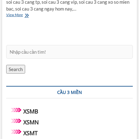
soi cau 3 cang tp, soi cau 3 cang vip, soi cau 3 cang xo so mien
bac, soi cau 3 cang ngay hom nay,…
cầu
View More
víp
dự
đoán
xsmb
cặp
3
càng
víp
cao
Search
cấp
CẦU 3 MIỀN
XSMB
XSMN
XSMT