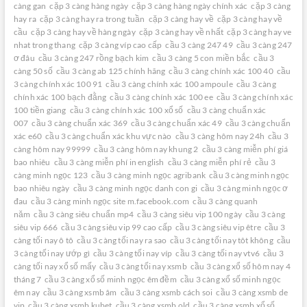
càng gan
cặp 3 càng hàng ngày
cặp 3 càng hàng ngày chính xác
cặp 3 càng
hay ra
cặp 3 càng hay ra trong tuần
cặp 3 càng hay về
cặp 3 càng hay về
cầu
cặp 3 càng hay về hàng ngày
cặp 3 càng hay về nhất
cặp 3 càng hay ve
nhat trong thang
cặp 3 càng víp cao cấp
cầu 3 càng 247 49
cầu 3 càng 247
ơ đâu
cầu 3 càng 247 rồng bạch kim
cầu 3 càng 5 con miền bắc
cầu 3
càng 50 số
cầu 3 càng ab 125 chính hãng
cầu 3 càng chính xác 100 40
cầu
3 càng chính xác 100 91
cầu 3 càng chính xác 100 ampoule
cầu 3 càng
chính xác 100 bạch đằng
cầu 3 càng chính xác 100 ee
cầu 3 càng chính xác
100 tiền giang
cầu 3 càng chính xác 100 xổ số
cầu 3 càng chuẩn xác
007
cầu 3 càng chuẩn xác 369
cầu 3 càng chuẩn xác 49
cầu 3 càng chuẩn
xác e60
cầu 3 càng chuẩn xác khu vực nào
cầu 3 càng hôm nay 24h
cầu 3
càng hôm nay 99999
cầu 3 càng hôm nay khung 2
cầu 3 càng miễn phí giá
bao nhiêu
cầu 3 càng miễn phí in english
cầu 3 càng miễn phí rẻ
cầu 3
càng minh ngọc 123
cầu 3 càng minh ngọc agribank
cầu 3 càng minh ngọc
bao nhiêu ngày
cầu 3 càng minh ngọc danh con gi
cầu 3 càng minh ngọc ơ
đau
cầu 3 càng minh ngọc site m.facebook.com
cầu 3 càng quanh
năm
cầu 3 càng siêu chuẩn mp4
cầu 3 càng siêu vip 100 ngày
cầu 3 càng
siêu vip 666
cầu 3 càng siêu vip 99 cao cấp
cầu 3 càng siêu vip être
cầu 3
càng tối nay ô tô
cầu 3 càng tối nay ra sao
cầu 3 càng tối nay tôt không
cầu
3 càng tối nay ướp gì
cầu 3 càng tối nay víp
cầu 3 càng tối nay vtv6
cầu 3
càng tối nay xổ số mấy
cầu 3 càng tối nay xsmb
cầu 3 càng xổ số hôm nay 4
tháng 7
cầu 3 càng xổ số minh ngọc êm đềm
cầu 3 càng xổ số minh ngọc
êm nay
cầu 3 càng xsmb âm
cầu 3 càng xsmb cách soi
cầu 3 càng xsmb de
vip
cầu 3 càng xsmb kubet
cầu 3 càng xsmb old
cầu 3 càng xsmb xổ số