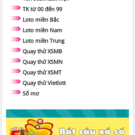
TK từ 00 đến 99
Loto miền Bắc
Loto miền Nam
Loto miền Trung
Quay thử XSMB
Quay thử XSMN
Quay thử XSMT
Quay thử Vietlott
Sổ mơ