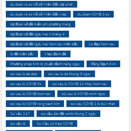
du doan xo so Xổ số Miền Bắc dại phát
du doan xo so Xổ số Miền Bắc wap
du doan XSMB 3 so
dự đoán số đề miễn phí phương trang
dự đoán số đề ngày mai 6 tháng 4
dự đoán số đề ngày mai hôm nay miền bắc
Lô đẹp hôm nay
lô đề miền bắc
Mẹo đánh đề
Phương pháp tính lô chuẩn đánh hàng ngày
Rồng Bạch Kim
soi cau lo de dep
soi cau lo de khung 3 ngay
soi cau lo XSMB 3s
soi cau lo XSMB 16 nhay hom nay
soi cau lo XSMB hom nay
soi cau lo XSMB minh ngoc
soi cau lo XSMB rong bach kim
soi cau XSMB 1 lo duy nhat
Soi cầu 247
soi cầu dàn đề xsmb khung 2 ngày
soi cầu lô
Soi Cầu Lô Kép XSMB