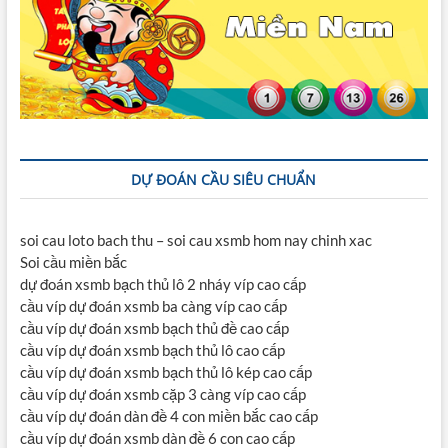
DỰ ĐOÁN CẦU SIÊU CHUẨN
soi cau loto bach thu – soi cau xsmb hom nay chinh xac
Soi cầu miền bắc
dự đoán xsmb bạch thủ lô 2 nháy víp cao cấp
cầu víp dự đoán xsmb ba càng víp cao cấp
cầu víp dự đoán xsmb bạch thủ đề cao cấp
cầu víp dự đoán xsmb bạch thủ lô cao cấp
cầu víp dự đoán xsmb bạch thủ lô kép cao cấp
cầu víp dự đoán xsmb cặp 3 càng víp cao cấp
cầu víp dự đoán dàn đề 4 con miền bắc cao cấp
cầu víp dự đoán xsmb dàn đề 6 con cao cấp