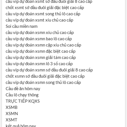
cầu víp dự đoán xsmt sớ đầu đuôi giải 8 cao cấp
chốt xsmt sớ đầu đuôi giải đặc biệt cao cấp
cầu víp dự đoán xsmt song thủ lô cao cấp
cầu víp dự đoán xsmt xíu chủ cao cấp
Soi cầu miền nam
cầu víp dự đoán xsmn xíu chủ cao cấp
cầu víp dự đoán xsmn bao lô cao cấp
cầu víp dự đoán xsmn cặp xíu chủ cao cấp
cầu víp dự đoán xsmn đặc biệt cao cấp
cầu víp dự đoán xsmn giải tám cao cấp
cầu víp dự đoán xsmn lô 3 số cao cấp
cầu víp dự đoán xsmn sớ đầu đuôi giải 8 cao cấp
chốt xsmn sớ đầu đuôi giải đặc biệt cao cấp
cầu víp dự đoán xsmn song thủ lô cao cấp
Cầu đề ăn hôm nay
Cầu lô chạy thông
TRỰC TIẾP KQXS
XSMB
XSMN
XSMT
kết quả hôm nay