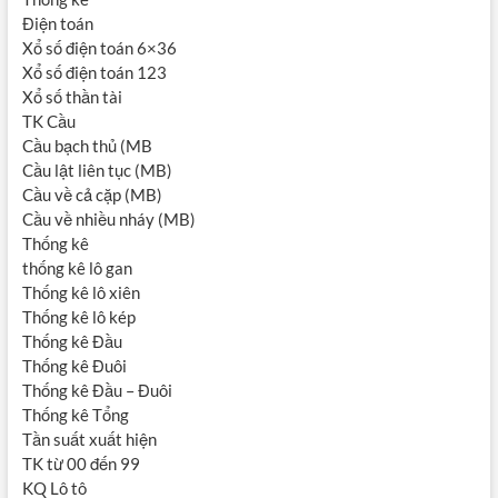
Điện toán
Xổ số điện toán 6×36
Xổ số điện toán 123
Xổ số thần tài
TK Cầu
Cầu bạch thủ (MB
Cầu lật liên tục (MB)
Cầu về cả cặp (MB)
Cầu về nhiều nháy (MB)
Thống kê
thống kê lô gan
Thống kê lô xiên
Thống kê lô kép
Thống kê Đầu
Thống kê Đuôi
Thống kê Đầu – Đuôi
Thống kê Tổng
Tần suất xuất hiện
TK từ 00 đến 99
KQ Lô tô