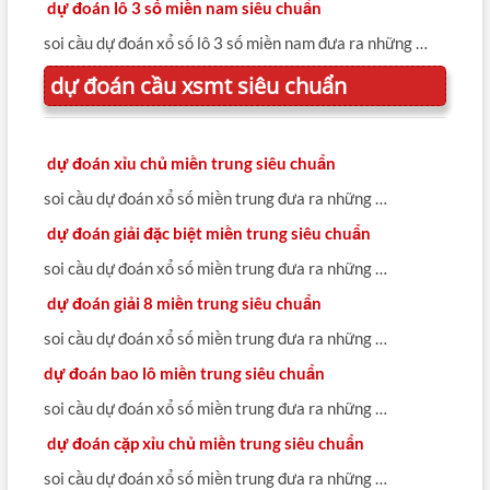
dự đoán lô 3 số miền nam siêu chuẩn
soi cầu dự đoán xổ số lô 3 số miền nam đưa ra những …
dự đoán cầu xsmt siêu chuẩn
dự đoán xỉu chủ miền trung siêu chuẩn
soi cầu dự đoán xổ số miền trung đưa ra những …
dự đoán giải đặc biệt miền trung siêu chuẩn
soi cầu dự đoán xổ số miền trung đưa ra những …
dự đoán giải 8 miền trung siêu chuẩn
soi cầu dự đoán xổ số miền trung đưa ra những …
dự đoán bao lô miền trung siêu chuẩn
soi cầu dự đoán xổ số miền trung đưa ra những …
dự đoán cặp xỉu chủ miền trung siêu chuẩn
soi cầu dự đoán xổ số miền trung đưa ra những …