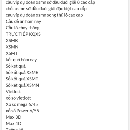
cầu víp dự đoán xsmn sớ đầu đuôi giải 8 cao cấp
chốt xsmn sớ đầu đuôi giải đặc biệt cao cấp
cầu víp dự đoán xsmn song thủ lô cao cấp
Cầu đề ăn hôm nay
Cầu lô chạy thông
TRỰC TIẾP KQXS
XSMB
XSMN
XSMT
kết quả hôm nay
Sổ kết quả
Sổ kết quả XSMB
Sổ kết quả XSMT
Sổ kết quả XSMN
Vietlott
xổ số vietlott
Xo so mega 6/45
xổ số Power 6/55
Max 3D
Max 4D
Thống kê