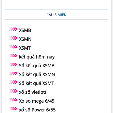
CẦU 3 MIỀN
XSMB
XSMN
XSMT
kết quả hôm nay
Sổ kết quả XSMB
Sổ kết quả XSMN
Sổ kết quả XSMT
xổ số vietlott
Xo so mega 6/45
xổ số Power 6/55