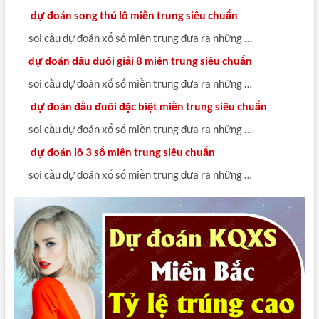
dự đoán song thủ lô miền trung siêu chuẩn
soi cầu dự đoán xổ số miền trung đưa ra những …
dự đoán đầu đuôi giải 8 miền trung siêu chuẩn
soi cầu dự đoán xổ số miền trung đưa ra những …
dự đoán đầu đuôi đặc biệt miền trung siêu chuẩn
soi cầu dự đoán xổ số miền trung đưa ra những …
dự đoán lô 3 số miền trung siêu chuẩn
soi cầu dự đoán xổ số miền trung đưa ra những …