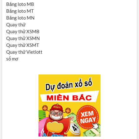
Bảng loto MB
Bảng loto MT
Bảng loto MN
Quay thử
Quay thử XSMB
Quay thử XSMN
Quay thử XSMT
Quay thử Vietlott
sổ mơ