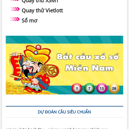
Quay thử XSMT
Quay thử Vietlott
Sổ mơ
DỰ ĐOÁN CẦU SIÊU CHUẨN