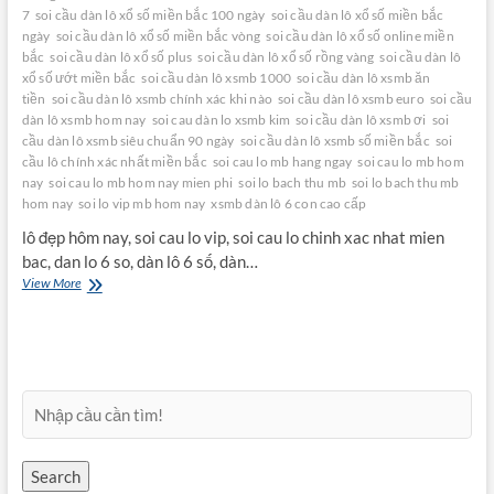
7
soi cầu dàn lô xổ số miền bắc 100 ngày
soi cầu dàn lô xổ số miền bắc
ngày
soi cầu dàn lô xổ số miền bắc vòng
soi cầu dàn lô xổ số online miền
bắc
soi cầu dàn lô xổ số plus
soi cầu dàn lô xổ số rồng vàng
soi cầu dàn lô
xổ số ướt miền bắc
soi cầu dàn lô xsmb 1000
soi cầu dàn lô xsmb ăn
tiền
soi cầu dàn lô xsmb chính xác khi nào
soi cầu dàn lô xsmb euro
soi cầu
dàn lô xsmb hom nay
soi cau dàn lo xsmb kim
soi cầu dàn lô xsmb ơi
soi
cầu dàn lô xsmb siêu chuẩn 90 ngày
soi cầu dàn lô xsmb số miền bắc
soi
cầu lô chính xác nhất miền bắc
soi cau lo mb hang ngay
soi cau lo mb hom
nay
soi cau lo mb hom nay mien phi
soi lo bach thu mb
soi lo bach thu mb
hom nay
soi lo vip mb hom nay
xsmb dàn lô 6 con cao cấp
lô đẹp hôm nay, soi cau lo vip, soi cau lo chinh xac nhat mien
bac, dan lo 6 so, dàn lô 6 số, dàn…
cầu
View More
víp
dự
đoán
xsmb
dàn
lô
6
con
cao
Search
cấp