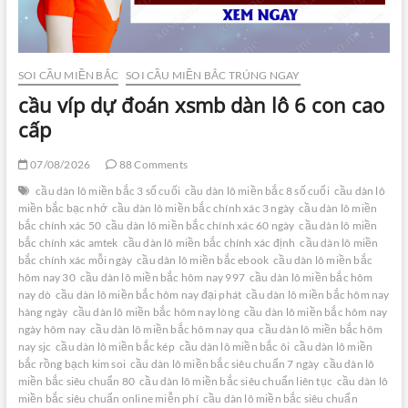
SOI CẦU MIỀN BẮC
SOI CẦU MIỀN BẮC TRÚNG NGAY
cầu víp dự đoán xsmb dàn lô 6 con cao
cấp
07/08/2026
88 Comments
cầu dàn lô miền bắc 3 số cuối
cầu dàn lô miền bắc 8 số cuối
cầu dàn lô
miền bắc bạc nhớ
cầu dàn lô miền bắc chính xác 3 ngày
cầu dàn lô miền
bắc chính xác 50
cầu dàn lô miền bắc chính xác 60 ngày
cầu dàn lô miền
bắc chính xác amtek
cầu dàn lô miền bắc chính xác định
cầu dàn lô miền
bắc chính xác mỗi ngày
cầu dàn lô miền bắc ebook
cầu dàn lô miền bắc
hôm nay 30
cầu dàn lô miền bắc hôm nay 997
cầu dàn lô miền bắc hôm
nay dò
cầu dàn lô miền bắc hôm nay đại phát
cầu dàn lô miền bắc hôm nay
hàng ngày
cầu dàn lô miền bắc hôm nay lòng
cầu dàn lô miền bắc hôm nay
ngày hôm nay
cầu dàn lô miền bắc hôm nay qua
cầu dàn lô miền bắc hôm
nay sjc
cầu dàn lô miền bắc kép
cầu dàn lô miền bắc ôi
cầu dàn lô miền
bắc rồng bạch kim soi
cầu dàn lô miền bắc siêu chuẩn 7 ngày
cầu dàn lô
miền bắc siêu chuẩn 80
cầu dàn lô miền bắc siêu chuẩn liên tục
cầu dàn lô
miền bắc siêu chuẩn online miễn phí
cầu dàn lô miền bắc siêu chuẩn