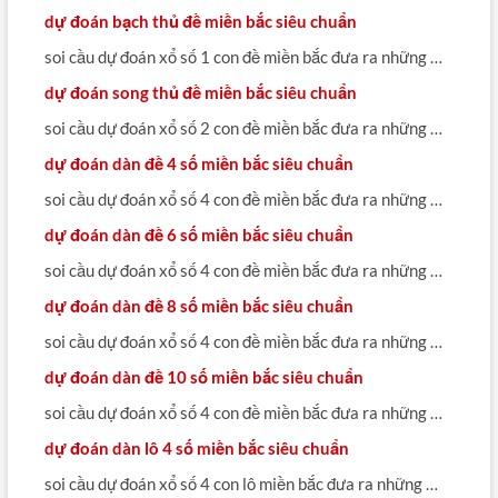
dự đoán bạch thủ đề miền bắc siêu chuẩn
soi cầu dự đoán xổ số 1 con đề miền bắc đưa ra những …
dự đoán song thủ đề miền bắc siêu chuẩn
soi cầu dự đoán xổ số 2 con đề miền bắc đưa ra những …
dự đoán dàn đề 4 số miền bắc siêu chuẩn
soi cầu dự đoán xổ số 4 con đề miền bắc đưa ra những …
dự đoán dàn đề 6 số miền bắc siêu chuẩn
soi cầu dự đoán xổ số 4 con đề miền bắc đưa ra những …
dự đoán dàn đề 8 số miền bắc siêu chuẩn
soi cầu dự đoán xổ số 4 con đề miền bắc đưa ra những …
dự đoán dàn đề 10 số miền bắc siêu chuẩn
soi cầu dự đoán xổ số 4 con đề miền bắc đưa ra những …
dự đoán dàn lô 4 số miền bắc siêu chuẩn
soi cầu dự đoán xổ số 4 con lô miền bắc đưa ra những …