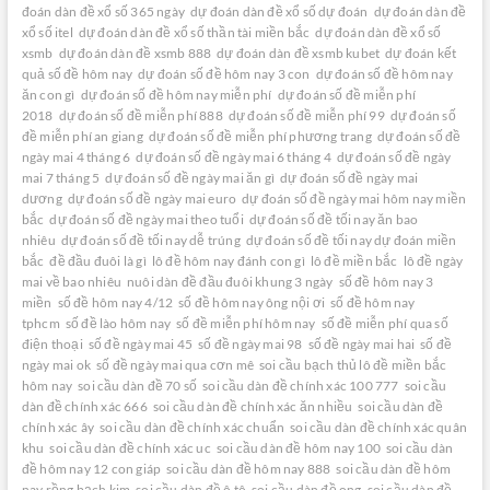
đoán dàn đề xổ số 365 ngày
dự đoán dàn đề xổ số dự đoán
dự đoán dàn đề
xổ số itel
dự đoán dàn đề xổ số thần tài miền bắc
dự đoán dàn đề xổ số
xsmb
dự đoán dàn đề xsmb 888
dự đoán dàn đề xsmb kubet
dự đoán kết
quả số đề hôm nay
dự đoán số đề hôm nay 3 con
dự đoán số đề hôm nay
ăn con gì
dự đoán số đề hôm nay miễn phí
dự đoán số đề miễn phí
2018
dự đoán số đề miễn phí 888
dự đoán số đề miễn phí 99
dự đoán số
đề miễn phí an giang
dự đoán số đề miễn phí phương trang
dự đoán số đề
ngày mai 4 tháng 6
dự đoán số đề ngày mai 6 tháng 4
dự đoán số đề ngày
mai 7 tháng 5
dự đoán số đề ngày mai ăn gì
dự đoán số đề ngày mai
dương
dự đoán số đề ngày mai euro
dự đoán số đề ngày mai hôm nay miền
bắc
dự đoán số đề ngày mai theo tuổi
dự đoán số đề tối nay ăn bao
nhiêu
dự đoán số đề tối nay dễ trúng
dự đoán số đề tối nay dự đoán miền
bắc
đề đầu đuôi là gì
lô đề hôm nay đánh con gì
lô đề miền bắc
lô đề ngày
mai về bao nhiêu
nuôi dàn đề đầu đuôi khung 3 ngày
số đề hôm nay 3
miền
số đề hôm nay 4/12
số đề hôm nay ông nội ơi
số đề hôm nay
tphcm
số đề lào hôm nay
số đề miễn phí hôm nay
số đề miễn phí qua số
điện thoại
số đề ngày mai 45
số đề ngày mai 98
số đề ngày mai hai
số đề
ngày mai ok
số đề ngày mai qua cơn mê
soi cầu bạch thủ lô đề miền bắc
hôm nay
soi cầu dàn đề 70 số
soi cầu dàn đề chính xác 100 777
soi cầu
dàn đề chính xác 666
soi cầu dàn đề chính xác ăn nhiều
soi cầu dàn đề
chính xác ây
soi cầu dàn đề chính xác chuẩn
soi cầu dàn đề chính xác quân
khu
soi cầu dàn đề chính xác uc
soi cầu dàn đề hôm nay 100
soi cầu dàn
đề hôm nay 12 con giáp
soi cầu dàn đề hôm nay 888
soi cầu dàn đề hôm
nay rồng bạch kim
soi cầu dàn đề ô tô
soi cầu dàn đề ong
soi cầu dàn đề