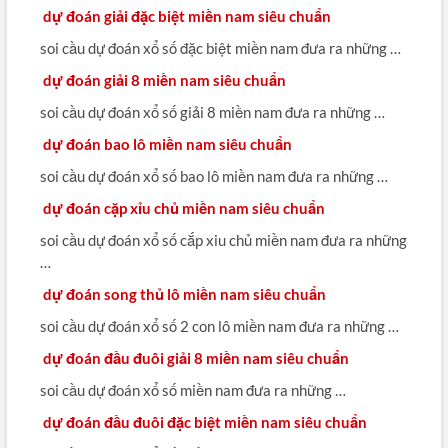
dự đoán giải đặc biệt miền nam siêu chuẩn
soi cầu dự đoán xổ số đặc biệt miền nam đưa ra những …
dự đoán giải 8 miền nam siêu chuẩn
soi cầu dự đoán xổ số giải 8 miền nam đưa ra những …
dự đoán bao lô miền nam siêu chuẩn
soi cầu dự đoán xổ số bao lô miền nam đưa ra những …
dự đoán cặp xỉu chủ miền nam siêu chuẩn
soi cầu dự đoán xổ số cắp xiu chủ miền nam đưa ra những
…
dự đoán song thủ lô miền nam siêu chuẩn
soi cầu dự đoán xổ số 2 con lô miền nam đưa ra những …
dự đoán đầu đuôi giải 8 miền nam siêu chuẩn
soi cầu dự đoán xổ số miền nam đưa ra những …
dự đoán đầu đuôi đặc biệt miền nam siêu chuẩn