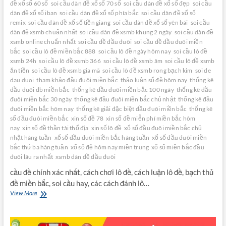
đề xổ số 60 số
soi cầu dàn đề xổ số 70 số
soi cầu dàn đề xổ số đẹp
soi cầu
dàn đề xổ số iban
soi cầu dàn đề xổ số phía bắc
soi cầu dàn đề xổ số
remix
soi cầu dàn đề xổ số tiền giang
soi cầu dàn đề xổ số yên bái
soi cầu
dàn đề xsmb chuẩn nhất
soi cầu dàn đề xsmb khung 2 ngày
soi cầu dàn đề
xsmb online chuẩn nhất
soi cầu đề đầu đuôi
soi cầu đề đầu đuôi miền
bắc
soi cầu lô đề miền bắc 888
soi cầu lô đề ngày hôm nay
soi cầu lô đề
xsmb 24h
soi cầu lô đề xsmb 366
soi cầu lô đề xsmb âm
soi cầu lô đề xsmb
ăn tiền
soi cầu lô đề xsmb gia mã
soi cầu lô đề xsmb rong bạch kim
soi de
dau duoi
tham khảo đầu đuôi miền bắc
thảo luận số đề hôm nay
thống kê
đầu đuôi đb miền bắc
thống kê đầu đuôi miền bắc 100 ngày
thống kê đầu
đuôi miền bắc 30 ngày
thống kê đầu đuôi miền bắc chủ nhật
thống kê đầu
đuôi miền bắc hôm nay
thống kê giải đặc biệt đầu đuôi miền bắc
thống kê
số đầu đuôi miền bắc
xin số đề 78
xin số đề miễn phí miền bắc hôm
nay
xin số đề thần tài thổ địa
xin số lô đề
xổ số đầu đuôi miền bắc chủ
nhật hàng tuần
xổ số đầu đuôi miền bắc hàng tuần
xổ số đầu đuôi miền
bắc thứ ba hàng tuần
xổ số đề hôm nay miền trung
xổ số miền bắc đầu
đuôi lâu ra nhất
xsmb dàn đề đầu đuôi
cầu đề chính xác nhất, cách chơi lô đề, cách luận lô đề, bạch thủ
đề miền bắc, soi cầu hay, các cách đánh lô…
cầu
View More
víp
dự
đoán