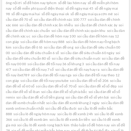
ông nội ơi
số đề hôm nay tphcm
số đề lào hôm nay
số đề miễn phí hôm
nay
số đề miễn phí qua số điện thoại
số đề ngày mai 45
số đề ngày mai
98
số đề ngày mai hai
số đề ngày mai ok
số đề ngày mai qua cơn mê
soi
cầu dàn đề 70 số
soi cầu dàn đề chính xác 100 777
soi cầu dàn đề chính
xác 666
soi cầu dàn đề chính xác ăn nhiều
soi cầu dàn đề chính xác ây
soi
cầu dàn đề chính xác chuẩn
soi cầu dàn đề chính xác quân khu
soi cầu dàn
đề chính xác uc
soi cầu dàn đề hôm nay 100
soi cầu dàn đề hôm nay 12
con giáp
soi cầu dàn đề hôm nay 888
soi cầu dàn đề hôm nay rồng bạch
kim
soi cầu dàn đề ô tô
soi cầu dàn đề ong
soi cầu dàn đề siêu chuẩn 00
00
soi cầu dàn đề siêu chuẩn 6 số
soi cầu dàn đề siêu chuẩn 60 ngày
soi
cầu dàn đề siêu chuẩn 80 số
soi cầu dàn đề siêu chuẩn nuôi
soi cầu dàn đề
tối nay 00 00
soi cầu dàn đề tối nay 36 số khung 3
soi cầu dàn đề tối nay
4/7
soi cầu dàn đề tối nay 7 số
soi cầu dàn đề tối nay hay ra
soi cầu dàn đề
tối nay ibet789
soi cầu dàn đề tối nay nga
soi cầu dàn đề tối nay theo 12
con giáp
soi cầu dàn đề tối nay youtube
soi cầu dàn đề xổ số 206
soi cầu
dàn đề xổ số 60 số
soi cầu dàn đề xổ số 70 số
soi cầu dàn đề xổ số đẹp
soi
cầu dàn đề xổ số iban
soi cầu dàn đề xổ số phía bắc
soi cầu dàn đề xổ số
remix
soi cầu dàn đề xổ số tiền giang
soi cầu dàn đề xổ số yên bái
soi cầu
dàn đề xsmb chuẩn nhất
soi cầu dàn đề xsmb khung 2 ngày
soi cầu dàn đề
xsmb online chuẩn nhất
soi cầu đề đầu đuôi
soi cầu lô đề miền bắc
888
soi cầu lô đề ngày hôm nay
soi cầu lô đề xsmb 24h
soi cầu lô đề xsmb
366
soi cầu lô đề xsmb âm
soi cầu lô đề xsmb ăn tiền
soi cầu lô đề xsmb
gia mã
soi cầu lô đề xsmb rong bạch kim
thảo luận số đề hôm nay
xin số đề
78
xin số đề miễn phí miền bắc hôm nay
xin số đề thần tài thổ địa
xin số lô