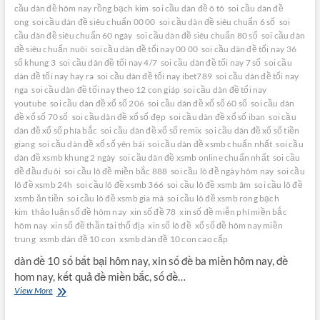
cầu dàn đề hôm nay rồng bạch kim
soi cầu dàn đề ô tô
soi cầu dàn đề
ong
soi cầu dàn đề siêu chuẩn 00 00
soi cầu dàn đề siêu chuẩn 6 số
soi
cầu dàn đề siêu chuẩn 60 ngày
soi cầu dàn đề siêu chuẩn 80 số
soi cầu dàn
đề siêu chuẩn nuôi
soi cầu dàn đề tối nay 00 00
soi cầu dàn đề tối nay 36
số khung 3
soi cầu dàn đề tối nay 4/7
soi cầu dàn đề tối nay 7 số
soi cầu
dàn đề tối nay hay ra
soi cầu dàn đề tối nay ibet789
soi cầu dàn đề tối nay
nga
soi cầu dàn đề tối nay theo 12 con giáp
soi cầu dàn đề tối nay
youtube
soi cầu dàn đề xổ số 206
soi cầu dàn đề xổ số 60 số
soi cầu dàn
đề xổ số 70 số
soi cầu dàn đề xổ số đẹp
soi cầu dàn đề xổ số iban
soi cầu
dàn đề xổ số phía bắc
soi cầu dàn đề xổ số remix
soi cầu dàn đề xổ số tiền
giang
soi cầu dàn đề xổ số yên bái
soi cầu dàn đề xsmb chuẩn nhất
soi cầu
dàn đề xsmb khung 2 ngày
soi cầu dàn đề xsmb online chuẩn nhất
soi cầu
đề đầu đuôi
soi cầu lô đề miền bắc 888
soi cầu lô đề ngày hôm nay
soi cầu
lô đề xsmb 24h
soi cầu lô đề xsmb 366
soi cầu lô đề xsmb âm
soi cầu lô đề
xsmb ăn tiền
soi cầu lô đề xsmb gia mã
soi cầu lô đề xsmb rong bạch
kim
thảo luận số đề hôm nay
xin số đề 78
xin số đề miễn phí miền bắc
hôm nay
xin số đề thần tài thổ địa
xin số lô đề
xổ số đề hôm nay miền
trung
xsmb dàn đề 10 con
xsmb dàn đề 10 con cao cấp
dàn đề 10 số bất bại hôm nay, xin số đề ba miền hôm nay, đề
hom nay, kết quả đề miền bắc, số đề…
cầu
View More
víp
dự