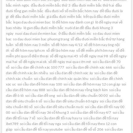
bắc minh ngọc
đầu đuôi miền bắc thứ 3
đầu đuôi miền bắc thứ hai
đầu
đuôi tổng gan miền bắc
đầu đuôi xổ số miền bắc hôm nay
đề đầu đuôi là
gì
đề đầu đuôi miền bắc
giá đầu đuôi miền bắc
kết quả đầu đuôi miền
bắc
kqxs dau duoi mien bac
lô đề hôm nay đánh con gì
lô đề ngày mai về
bao nhiêu
lô gan đầu đuôi miền bắc
nuôi dàn đề đầu đuôi khung 3
ngày
nuoi dau duoi de mien bac
ở đầu đuôi miền bắc
so dau duoi mien
bac
so dau duoi mien bac phuong trang
số đầu đuôi miền bắc thứ tư hàng
tuần
số đề hôm nay 3 miền
số đề hôm nay 4/12
số đề hôm nay ông nội
ơi
số đề hôm nay tphcm
số đề lào hôm nay
số đề miễn phí hôm nay
số đề
miễn phí qua số điện thoại
số đề ngày mai 45
số đề ngày mai 98
số đề ngày
mai hai
số đề ngày mai ok
số đề ngày mai qua cơn mê
soi cầu dàn đề 70
số
soi cầu dàn đề chính xác 100 777
soi cầu dàn đề chính xác 666
soi cầu
dàn đề chính xác ăn nhiều
soi cầu dàn đề chính xác ây
soi cầu dàn đề
chính xác chuẩn
soi cầu dàn đề chính xác quân khu
soi cầu dàn đề chính
xác uc
soi cầu dàn đề hôm nay 100
soi cầu dàn đề hôm nay 12 con giáp
soi
cầu dàn đề hôm nay 888
soi cầu dàn đề hôm nay rồng bạch kim
soi cầu
dàn đề ô tô
soi cầu dàn đề ong
soi cầu dàn đề siêu chuẩn 00 00
soi cầu
dàn đề siêu chuẩn 6 số
soi cầu dàn đề siêu chuẩn 60 ngày
soi cầu dàn đề
siêu chuẩn 80 số
soi cầu dàn đề siêu chuẩn nuôi
soi cầu dàn đề tối nay 00
00
soi cầu dàn đề tối nay 36 số khung 3
soi cầu dàn đề tối nay 4/7
soi cầu
dàn đề tối nay 7 số
soi cầu dàn đề tối nay hay ra
soi cầu dàn đề tối nay
ibet789
soi cầu dàn đề tối nay nga
soi cầu dàn đề tối nay theo 12 con
giáp
soi cầu dàn đề tối nay youtube
soi cầu dàn đề xổ số 206
soi cầu dàn