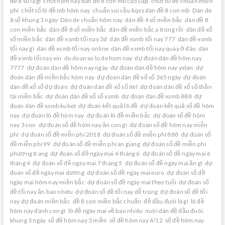
đề 8 số là gì
chốt hôm nay dàn đề 8 con mb cao cấp
chốt số đề chuẩn miễn
phí
chốt số lô đề mb hôm nay
chuẩn soi cầu kqxs dàn đề 8 con mb
Dàn de
8 số khung 3 ngày
Dàn de chuẩn hôm nay
dàn đề 4 số miền bắc
dàn đề 8
con miền bắc
dàn đề 8 số miền bắc
dàn đề miền bắc a trúng rồi
dàn đề xổ
số miền bắc
dàn đề xsmb tối nay 3d
dàn đề xsmb tối nay 777
dàn đề xsmb
tối nay gì
dàn đề xsmb tối nay online
dàn đề xsmb tối nay quay ở đâu
dàn
đề xsmb tối nay xin
du doan so lo de hom nay
dự đoán dàn đề hôm nay
7777
dự đoán dàn đề hôm nay ngày
dự đoán dàn đề hôm nay yelan
dự
đoán dàn đề miền bắc hôm nay
dự đoán dàn đề xổ số 365 ngày
dự đoán
dàn đề xổ số dự đoán
dự đoán dàn đề xổ số itel
dự đoán dàn đề xổ số thần
tài miền bắc
dự đoán dàn đề xổ số xsmb
dự đoán dàn đề xsmb 888
dự
đoán dàn đề xsmb kubet
dự đoán kết quả lô đề
dự đoán kết quả số đề hôm
nay
dự đoán lô đề hôm nay
dự đoán lô đề miền bắc
dự đoán số đề hôm
nay 3 con
dự đoán số đề hôm nay ăn con gì
dự đoán số đề hôm nay miễn
phí
dự đoán số đề miễn phí 2018
dự đoán số đề miễn phí 888
dự đoán số
đề miễn phí 99
dự đoán số đề miễn phí an giang
dự đoán số đề miễn phí
phương trang
dự đoán số đề ngày mai 4 tháng 6
dự đoán số đề ngày mai 6
tháng 4
dự đoán số đề ngày mai 7 tháng 5
dự đoán số đề ngày mai ăn gì
dự
đoán số đề ngày mai dương
dự đoán số đề ngày mai euro
dự đoán số đề
ngày mai hôm nay miền bắc
dự đoán số đề ngày mai theo tuổi
dự đoán số
đề tối nay ăn bao nhiêu
dự đoán số đề tối nay dễ trúng
dự đoán số đề tối
nay dự đoán miền bắc
đề 8 con miền bắc chuẩn
đề đầu đuôi là gì
lô đề
hôm nay đánh con gì
lô đề ngày mai về bao nhiêu
nuôi dàn đề đầu đuôi
khung 3 ngày
số đề hôm nay 3 miền
số đề hôm nay 4/12
số đề hôm nay