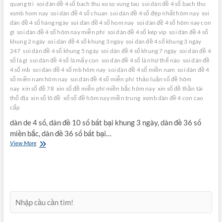
quang tri
soi dàn đề 4 số bach thu xo so vung tau
soi dàn đề 4 số bach thu
xsmb hom nay
soi dàn đề 4 số chuan
soi dàn đề 4 số đẹp nhất hôm nay
soi
dàn đề 4 số hàng ngày
soi dàn đề 4 số hom nay
soi dàn đề 4 số hôm nay con
gì
soi dàn đề 4 số hôm nay miễn phí
soi dàn đề 4 số kép vip
soi dàn đề 4 số
khung 2 ngày
soi dàn đề 4 số khung 3 ngày
soi dàn đề 4 số khung 3 ngày
247
soi dàn đề 4 số khung 5 ngày
soi dàn đề 4 số khung 7 ngày
soi dàn đề 4
số là gì
soi dàn đề 4 số là mấy con
soi dàn đề 4 số là như thế nào
soi dàn đề
4 số mb
soi dàn đề 4 số mb hôm nay
soi dàn đề 4 số miền nam
soi dàn đề 4
số miền nam hôm nay
soi dàn đề 4 số miễn phí
thảo luận số đề hôm
nay
xin số đề 78
xin số đề miễn phí miền bắc hôm nay
xin số đề thần tài
thổ địa
xin số lô đề
xổ số đề hôm nay miền trung
xsmb dàn đề 4 con cao
cấp
dàn de 4 số, dàn đề 10 số bất bại khung 3 ngày, dàn đề 36 số
miền bắc, dàn đề 36 số bất bại…
cầu
View More
víp
dự
đoán
dàn
đề
4
con
miền