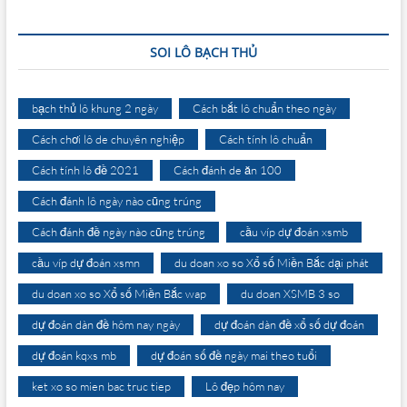
SOI LÔ BẠCH THỦ
bạch thủ lô khung 2 ngày
Cách bắt lô chuẩn theo ngày
Cách chơi lô de chuyên nghiệp
Cách tính lô chuẩn
Cách tính lô đề 2021
Cách đánh de ăn 100
Cách đánh lô ngày nào cũng trúng
Cách đánh đề ngày nào cũng trúng
cầu víp dự đoán xsmb
cầu víp dự đoán xsmn
du doan xo so Xổ số Miền Bắc dại phát
du doan xo so Xổ số Miền Bắc wap
du doan XSMB 3 so
dự đoán dàn đề hôm nay ngày
dự đoán dàn đề xổ số dự đoán
dự đoán kqxs mb
dự đoán số đề ngày mai theo tuổi
ket xo so mien bac truc tiep
Lô đẹp hôm nay