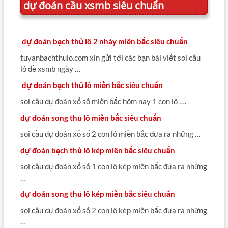
dự đoán cầu xsmb siêu chuẩn
dự đoán bạch thủ lô 2 nháy miền bắc siêu chuẩn
tuvanbachthulo.com xin gửi tới các bạn bài viết soi cầu
lô đề xsmb ngày …
dự đoán bạch thủ lô miền bắc siêu chuẩn
soi cầu dự đoán xổ số miền bắc hôm nay 1 con lô ….
dự đoán song thủ lô miền bắc siêu chuẩn
soi cầu dự đoán xổ số 2 con lô miền bắc đưa ra những …
dự đoán bạch thủ lô kép miền bắc siêu chuẩn
soi cầu dự đoán xổ số 1 con lô kép miền bắc đưa ra những
…
dự đoán song thủ lô kép miền bắc siêu chuẩn
soi cầu dự đoán xổ số 2 con lô kép miền bắc đưa ra những
…