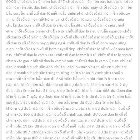
00 00
chốt số dàn lô miền bắc 247
chốt số dàn lô miền bắc bất bại
chốt số
dàn lô miền bắc đặc biệt
chốt số dàn lô miền bắc ngày
chốt số dàn lô miền
bắc soi cầu
chốt số dàn lô miền bắc thiên phú
chốt số dàn lô miền bắc uy
tín
chốt số dàn lô nhất hôm nay
chốt số dàn lô sala
chốt số dàn lô siêu
chuẩn đài loan
chốt số dàn lô siêu chuẩn đẹp
chốt số dàn lô siêu chuẩn
être
chốt số dàn lô siêu chuẩn ô tô
chốt số dàn lô siêu chuẩn uganda
chốt
số dàn lô xổ số 247
chốt số dàn lô xổ số cầu
chốt số dàn lô xổ số gia lai
chốt
số dàn lô xổ số hôm nay quảng ngãi
chốt số dàn lô xổ số hôm nay quảng
ninh
chốt số dàn lô xổ số hôm nay số đẹp
chốt số dàn lô xổ số việt nam hôm
nay
chốt số dàn lô xsmb 100
chốt số dàn lô xsmb 8 số
chốt số dàn lô xsmb
chính xác gan
chốt số dàn lô xsmb đoán
chốt số dàn lô xsmb lộc an
chốt số
dàn lô xsmb siêu chuẩn 365
chốt số dàn lô xsmb siêu chuẩn ênh
chốt số
dàn lô xsmb siêu chuẩn trúng thưởng
chốt số dàn lô xsmb siêu chuẩn
usa
chốt số miền bắc
dàn đề 6 số miền bắc miễn phí
dàn lô 8 con cao
cấp
dàn lô tô miền bắc đánh là có lãi
dự đoán dàn lô miền bắc 4 số 9
dự
đoán dàn lô miền bắc 5 tháng 6
dự đoán dàn lô miền bắc 666
dự đoán dàn
lô miền bắc 7 ngày
dự đoán dàn lô miền bắc ênh
dự đoán dàn lô miền bắc
giải đặc biệt
dự đoán dàn lô miền bắc iwin
dự đoán dàn lô miền bắc
không
dự đoán dàn lô miền bắc rồng vàng bạch kim
dự đoán dàn lô xổ số
chính xác 100
dự đoán dàn lô xổ số chính xác bình
dự đoán dàn lô xổ số
chính xác định
dự đoán dàn lô xổ số chính xác êm
dự đoán dàn lô xổ số
miền bắc 13 tây
dự đoán dàn lô xổ số miền bắc 24 9
dự đoán dàn lô xổ số
miền bắc 30 7
dự đoán dàn lô xổ số miền bắc kqxsmb
dự đoán dàn lô xổ số
miền bắc quay thử
dự đoán dàn lô xổ số miền bắc rồi
dự đoán dàn lô xổ số