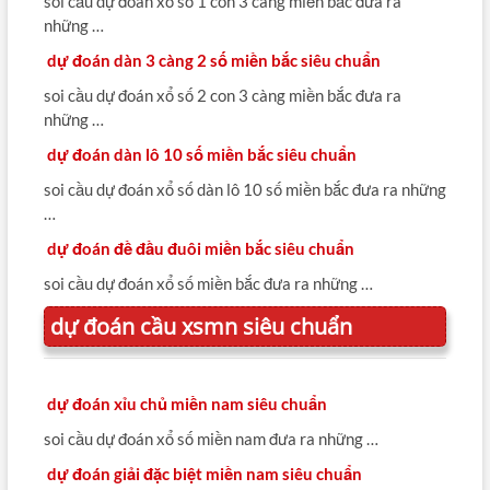
soi cầu dự đoán xổ số 1 con 3 càng miền bắc đưa ra
những …
dự đoán dàn 3 càng 2 số miền bắc siêu chuẩn
soi cầu dự đoán xổ số 2 con 3 càng miền bắc đưa ra
những …
dự đoán dàn lô 10 số miền bắc siêu chuẩn
soi cầu dự đoán xổ số dàn lô 10 số miền bắc đưa ra những
…
dự đoán đề đầu đuôi miền bắc siêu chuẩn
soi cầu dự đoán xổ số miền bắc đưa ra những …
dự đoán cầu xsmn siêu chuẩn
dự đoán xỉu chủ miền nam siêu chuẩn
soi cầu dự đoán xổ số miền nam đưa ra những …
dự đoán giải đặc biệt miền nam siêu chuẩn