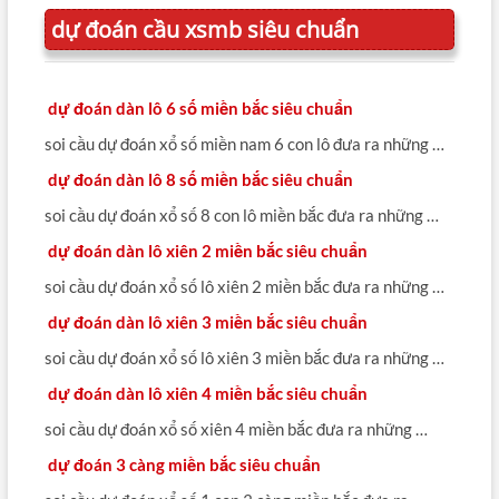
dự đoán cầu xsmb siêu chuẩn
dự đoán dàn lô 6 số miền bắc siêu chuẩn
soi cầu dự đoán xổ số miền nam 6 con lô đưa ra những …
dự đoán dàn lô 8 số miền bắc siêu chuẩn
soi cầu dự đoán xổ số 8 con lô miền bắc đưa ra những …
dự đoán dàn lô xiên 2 miền bắc siêu chuẩn
soi cầu dự đoán xổ số lô xiên 2 miền bắc đưa ra những …
dự đoán dàn lô xiên 3 miền bắc siêu chuẩn
soi cầu dự đoán xổ số lô xiên 3 miền bắc đưa ra những …
dự đoán dàn lô xiên 4 miền bắc siêu chuẩn
soi cầu dự đoán xổ số xiên 4 miền bắc đưa ra những …
dự đoán 3 càng miền bắc siêu chuẩn