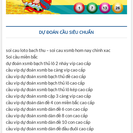
DỰ ĐOÁN CẦU SIÊU CHUẨN
soi cau loto bach thu – soi cau xsmb hom nay chinh xac
Soi cầu miền bắc
dự đoán xsmb bạch thủ lô 2 nháy víp cao cấp
cầu víp dự đoán xsmb ba càng víp cao cấp
cầu víp dự đoán xsmb bạch thủ đề cao cấp
cầu víp dự đoán xsmb bạch thủ lô cao cấp
cầu víp dự đoán xsmb bạch thủ lô kép cao cấp
cầu víp dự đoán xsmb cặp 3 càng víp cao cấp
cầu víp dự đoán dàn đề 4 con miền bắc cao cấp
cầu víp dự đoán xsmb dàn đề 6 con cao cấp
cầu víp dự đoán xsmb dàn đề 8 con cao cấp
cầu víp dự đoán xsmb dàn đề 10 con cao cấp
cầu víp dự đoán xsmb dàn đề đầu đuôi cao cấp