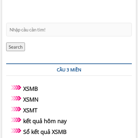
dự
đoán
xsmb
dàn
lô
6
con
cao
Search
cấp
CẦU 3 MIỀN
XSMB
XSMN
XSMT
kết quả hôm nay
Sổ kết quả XSMB