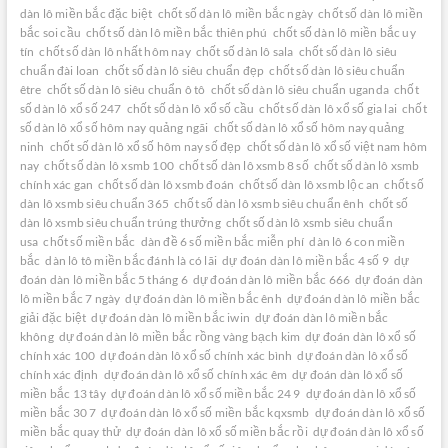
dàn lô miền bắc đặc biệt
chốt số dàn lô miền bắc ngày
chốt số dàn lô miền
bắc soi cầu
chốt số dàn lô miền bắc thiên phú
chốt số dàn lô miền bắc uy
tín
chốt số dàn lô nhất hôm nay
chốt số dàn lô sala
chốt số dàn lô siêu
chuẩn đài loan
chốt số dàn lô siêu chuẩn đẹp
chốt số dàn lô siêu chuẩn
être
chốt số dàn lô siêu chuẩn ô tô
chốt số dàn lô siêu chuẩn uganda
chốt
số dàn lô xổ số 247
chốt số dàn lô xổ số cầu
chốt số dàn lô xổ số gia lai
chốt
số dàn lô xổ số hôm nay quảng ngãi
chốt số dàn lô xổ số hôm nay quảng
ninh
chốt số dàn lô xổ số hôm nay số đẹp
chốt số dàn lô xổ số việt nam hôm
nay
chốt số dàn lô xsmb 100
chốt số dàn lô xsmb 8 số
chốt số dàn lô xsmb
chính xác gan
chốt số dàn lô xsmb đoán
chốt số dàn lô xsmb lộc an
chốt số
dàn lô xsmb siêu chuẩn 365
chốt số dàn lô xsmb siêu chuẩn ênh
chốt số
dàn lô xsmb siêu chuẩn trúng thưởng
chốt số dàn lô xsmb siêu chuẩn
usa
chốt số miền bắc
dàn đề 6 số miền bắc miễn phí
dàn lô 6 con miền
bắc
dàn lô tô miền bắc đánh là có lãi
dự đoán dàn lô miền bắc 4 số 9
dự
đoán dàn lô miền bắc 5 tháng 6
dự đoán dàn lô miền bắc 666
dự đoán dàn
lô miền bắc 7 ngày
dự đoán dàn lô miền bắc ênh
dự đoán dàn lô miền bắc
giải đặc biệt
dự đoán dàn lô miền bắc iwin
dự đoán dàn lô miền bắc
không
dự đoán dàn lô miền bắc rồng vàng bạch kim
dự đoán dàn lô xổ số
chính xác 100
dự đoán dàn lô xổ số chính xác bình
dự đoán dàn lô xổ số
chính xác định
dự đoán dàn lô xổ số chính xác êm
dự đoán dàn lô xổ số
miền bắc 13 tây
dự đoán dàn lô xổ số miền bắc 24 9
dự đoán dàn lô xổ số
miền bắc 30 7
dự đoán dàn lô xổ số miền bắc kqxsmb
dự đoán dàn lô xổ số
miền bắc quay thử
dự đoán dàn lô xổ số miền bắc rồi
dự đoán dàn lô xổ số