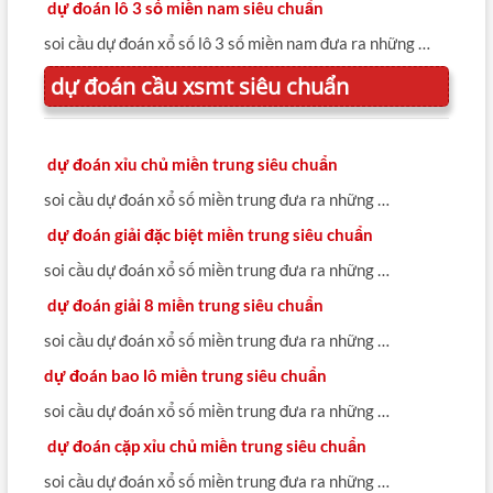
dự đoán lô 3 số miền nam siêu chuẩn
soi cầu dự đoán xổ số lô 3 số miền nam đưa ra những …
dự đoán cầu xsmt siêu chuẩn
dự đoán xỉu chủ miền trung siêu chuẩn
soi cầu dự đoán xổ số miền trung đưa ra những …
dự đoán giải đặc biệt miền trung siêu chuẩn
soi cầu dự đoán xổ số miền trung đưa ra những …
dự đoán giải 8 miền trung siêu chuẩn
soi cầu dự đoán xổ số miền trung đưa ra những …
dự đoán bao lô miền trung siêu chuẩn
soi cầu dự đoán xổ số miền trung đưa ra những …
dự đoán cặp xỉu chủ miền trung siêu chuẩn
soi cầu dự đoán xổ số miền trung đưa ra những …