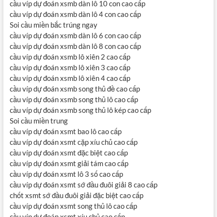
cầu víp dự đoán xsmb dàn lô 10 con cao cấp
cầu víp dự đoán xsmb dàn lô 4 con cao cấp
Soi cầu miền bắc trúng ngay
cầu víp dự đoán xsmb dàn lô 6 con cao cấp
cầu víp dự đoán xsmb dàn lô 8 con cao cấp
cầu víp dự đoán xsmb lô xiên 2 cao cấp
cầu víp dự đoán xsmb lô xiên 3 cao cấp
cầu víp dự đoán xsmb lô xiên 4 cao cấp
cầu víp dự đoán xsmb song thủ đề cao cấp
cầu víp dự đoán xsmb song thủ lô cao cấp
cầu víp dự đoán xsmb song thủ lô kép cao cấp
Soi cầu miền trung
cầu víp dự đoán xsmt bao lô cao cấp
cầu víp dự đoán xsmt cặp xíu chủ cao cấp
cầu víp dự đoán xsmt đặc biệt cao cấp
cầu víp dự đoán xsmt giải tám cao cấp
cầu víp dự đoán xsmt lô 3 số cao cấp
cầu víp dự đoán xsmt sớ đầu đuôi giải 8 cao cấp
chốt xsmt sớ đầu đuôi giải đặc biệt cao cấp
cầu víp dự đoán xsmt song thủ lô cao cấp
cầu víp dự đoán xsmt xíu chủ cao cấp