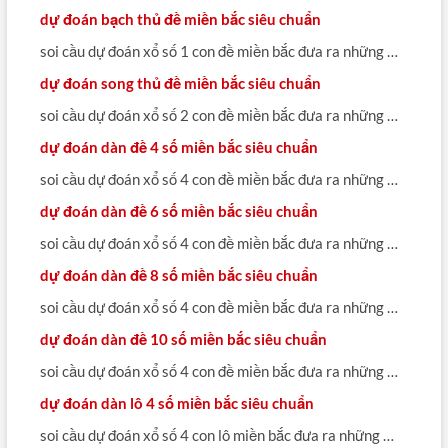
dự đoán bạch thủ đề miền bắc siêu chuẩn
soi cầu dự đoán xổ số 1 con đề miền bắc đưa ra những …
dự đoán song thủ đề miền bắc siêu chuẩn
soi cầu dự đoán xổ số 2 con đề miền bắc đưa ra những …
dự đoán dàn đề 4 số miền bắc siêu chuẩn
soi cầu dự đoán xổ số 4 con đề miền bắc đưa ra những …
dự đoán dàn đề 6 số miền bắc siêu chuẩn
soi cầu dự đoán xổ số 4 con đề miền bắc đưa ra những …
dự đoán dàn đề 8 số miền bắc siêu chuẩn
soi cầu dự đoán xổ số 4 con đề miền bắc đưa ra những …
dự đoán dàn đề 10 số miền bắc siêu chuẩn
soi cầu dự đoán xổ số 4 con đề miền bắc đưa ra những …
dự đoán dàn lô 4 số miền bắc siêu chuẩn
soi cầu dự đoán xổ số 4 con lô miền bắc đưa ra những …