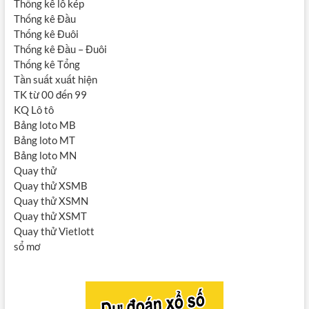
Thống kê lô kép
Thống kê Đầu
Thống kê Đuôi
Thống kê Đầu – Đuôi
Thống kê Tổng
Tần suất xuất hiện
TK từ 00 đến 99
KQ Lô tô
Bảng loto MB
Bảng loto MT
Bảng loto MN
Quay thử
Quay thử XSMB
Quay thử XSMN
Quay thử XSMT
Quay thử Vietlott
sổ mơ