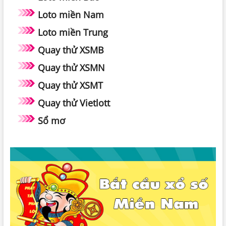
Loto miền Nam
Loto miền Trung
Quay thử XSMB
Quay thử XSMN
Quay thử XSMT
Quay thử Vietlott
Sổ mơ