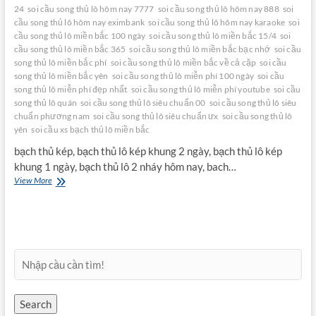
24
soi cầu song thủ lô hôm nay 7777
soi cầu song thủ lô hôm nay 888
soi
cầu song thủ lô hôm nay eximbank
soi cầu song thủ lô hôm nay karaoke
soi
cầu song thủ lô miền bắc 100 ngày
soi cầu song thủ lô miền bắc 15/4
soi
cầu song thủ lô miền bắc 365
soi cầu song thủ lô miền bắc bạc nhớ
soi cầu
song thủ lô miền bắc phí
soi cầu song thủ lô miền bắc về cả cặp
soi cầu
song thủ lô miền bắc yên
soi cầu song thủ lô miễn phí 100 ngày
soi cầu
song thủ lô miễn phí đẹp nhất
soi cầu song thủ lô miễn phí youtube
soi cầu
song thủ lô quán
soi cầu song thủ lô siêu chuẩn 00
soi cầu song thủ lô siêu
chuẩn phương nam
soi cầu song thủ lô siêu chuẩn ưx
soi cầu song thủ lô
yên
soi cầu xs bạch thủ lô miền bắc
bạch thủ kép, bạch thủ lô kép khung 2 ngày, bạch thủ lô kép
khung 1 ngày, bạch thủ lô 2 nháy hôm nay, bach…
cầu
View More
víp
dự
đoán
xsmb
bạch
thủ
lô
cao
cấp
Search