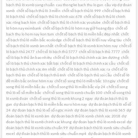
bạch thủ lô xsmb yang chuẩn
cau thong ke bach thu lo gan
cầu víp dự đoán
xsmb
chốt số bạch thủ lô 3 miền
chốt số bạch thủ lô 999
chốt số bạch thủ
lô bạch thủ
chốt số bạch thủ lô chính xác 678
chốt số bạch thủ lô chính
xác rông bach kim
chốt số bạch thủ lô chính xác youtube
chốt số bạch thủ
lô hôm nay eximbank
chốt số bạch thủ lô hôm nay giờ hoàng đạo
chốt số
bach thu lo hom nay kon tum
chốt số bạch thủ lô miền bắc đẹp nhất
chốt
số bạch thủ lô miền bắc ecolodge
chốt số bạch thủ lô tối nay vũng tàu
chốt
số bạch thủ lô xsmb âm nhất
chốt số bạch thủ lô xsmb kim hôm nay
chốt số
lô bạch thủ 2477
chốt số lô bạch thủ 5777
chốt số lô bạch thủ 7777
chốt
số lô bạch thủ ăn bao nhiêu
chốt số lô bạch thủ chính xác âm dương
chốt
số lô bạch thủ chính xác bất bại
chốt số lô bạch thủ chính xác cầu
chốt số
lô bạch thủ chính xác êm nhất
chốt số lô bạch thủ chính xác ra
chốt số lô
bạch thủ ên
chốt số lô bạch thủ ênh
chốt số lô bạch thủ soi cầu
chốt số lô
đề miền bắc online hôm nay
chốt số song thủ lô miền bắc 10 ngày
chốt số
song thủ lô miền bắc âu
chốt số song thủ lô miền bắc vip 24
chốt số song
thủ lô xổ số miền bắc
chốt số song thủ lô xsmb chuẩn 100
chốt số song thủ
lô xsmb đoán
chốt số song thủ lô xsmb khung 2 ngay
dự đoán bạch thủ lô
gan
dự đoán bạch thủ lô miền bắc euro hôm nay
dự đoán bạch thủ lô xổ số
24
dự đoán bạch thủ lô xổ số ngọc minh
dự đoán bạch thủ lô xsmb 365
dự
đoán bạch thủ lô xsmb âm
dự đoán bạch thủ lô xsmb chính xác 2018
dự
đoán bạch thủ lô xsmb chính xác khung
dự đoán bạch thủ lô xsmb excel
dự
đoán bạch thủ lô xsmb siêu chuẩn 99
dự đoán bạch thủ lô xsmb siêu chuẩn
excel
dự đoán bạch thủ lô xsmb siêu chuẩn mp4
dự đoán bạch thủ lô xsmb