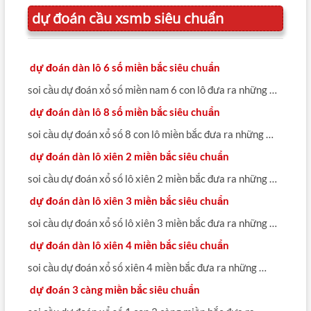
dự đoán cầu xsmb siêu chuẩn
dự đoán dàn lô 6 số miền bắc siêu chuẩn
soi cầu dự đoán xổ số miền nam 6 con lô đưa ra những …
dự đoán dàn lô 8 số miền bắc siêu chuẩn
soi cầu dự đoán xổ số 8 con lô miền bắc đưa ra những …
dự đoán dàn lô xiên 2 miền bắc siêu chuẩn
soi cầu dự đoán xổ số lô xiên 2 miền bắc đưa ra những …
dự đoán dàn lô xiên 3 miền bắc siêu chuẩn
soi cầu dự đoán xổ số lô xiên 3 miền bắc đưa ra những …
dự đoán dàn lô xiên 4 miền bắc siêu chuẩn
soi cầu dự đoán xổ số xiên 4 miền bắc đưa ra những …
dự đoán 3 càng miền bắc siêu chuẩn