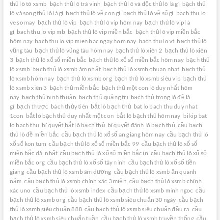
thủ lô tô xsmb
bạch thủ lô trà vinh
bạch thủ lô và độc thủ lô là gì
bạch thủ
lô và song thủ lô là gì
bạch thủ lô về con gì
bạch thủ lô về số gì
bach thu lo
ve so may
bạch thủ lô vip
bạch thủ lô vip hôm nay
bạch thủ lô vip là
gì
bach thu lo vip mb
bạch thủ lô vip miền bắc
bạch thủ lô vip miền bắc
hôm nay
bach thu lo vip mien bac ngay hom nay
bach thu lo vt
bạch thủ lô
vũng tàu
bạch thủ lô vũng tàu hôm nay
bạch thủ lô xiên 2
bạch thủ lô xiên
3
bạch thủ lô xổ số miền bắc
bạch thủ lô xổ số miền bắc hôm nay
bạch thủ
lô xsmb
bạch thủ lô xsmb âm nhất
bạch thủ lô xsmb chuan nhat
bạch thủ
lô xsmb hôm nay
bạch thủ lô xsmb org
bạch thủ lô xsmb siêu vip
bạch thủ
lô xsmb xiên 3
bạch thủ miền bắc
bạch thủ một con lô duy nhất hôm
nay
bạch thủ ninh thuận
bạch thủ quảng trị
bạch thủ trong lô đề là
gì
bạch thược
bách thủy tiên
bắt lô bạch thủ
bat lo bach thu duy nhat
1con
bắt lô bạch thủ duy nhất một con
bắt lô bạch thủ hôm nay
bi kip bat
lo bach thu
bí quyết bắt lô bạch thủ
bí quyết đánh lô bạch thủ
cầu bạch
thủ lô đề miền bắc
cầu bạch thủ lô xổ số an giang hôm nay
cầu bạch thủ lô
xổ số kon tum
cầu bạch thủ lô xổ số miền bắc 99
cầu bạch thủ lô xổ số
miền bắc dài nhất
cầu bạch thủ lô xổ số miền bắc in
cầu bạch thủ lô xổ số
miền bắc org
cầu bạch thủ lô xổ số tây ninh
cầu bạch thủ lô xổ số tiền
giang
cầu bạch thủ lô xsmb âm dương
cầu bạch thủ lô xsmb ăn quanh
năm
cầu bạch thủ lô xsmb chính xác 3 miền
cầu bạch thủ lô xsmb chính
xác uno
cầu bạch thủ lô xsmb index
cầu bạch thủ lô xsmb minh ngoc
cầu
bạch thủ lô xsmb org
cầu bạch thủ lô xsmb siêu chuẩn 30 ngày
cầu bạch
thủ lô xsmb siêu chuẩn 888
cầu bạch thủ lô xsmb siêu chuẩn đầu ra
cầu
bạch thủ lô xsmb siêu chuẩn tuần
cầu bạch thủ lô xsmb truyền thống
cầu