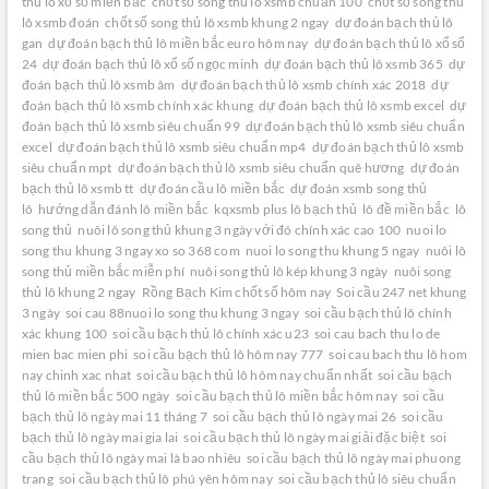
thủ lô xổ số miền bắc
chốt số song thủ lô xsmb chuẩn 100
chốt số song thủ
lô xsmb đoán
chốt số song thủ lô xsmb khung 2 ngay
dự đoán bạch thủ lô
gan
dự đoán bạch thủ lô miền bắc euro hôm nay
dự đoán bạch thủ lô xổ số
24
dự đoán bạch thủ lô xổ số ngọc minh
dự đoán bạch thủ lô xsmb 365
dự
đoán bạch thủ lô xsmb âm
dự đoán bạch thủ lô xsmb chính xác 2018
dự
đoán bạch thủ lô xsmb chính xác khung
dự đoán bạch thủ lô xsmb excel
dự
đoán bạch thủ lô xsmb siêu chuẩn 99
dự đoán bạch thủ lô xsmb siêu chuẩn
excel
dự đoán bạch thủ lô xsmb siêu chuẩn mp4
dự đoán bạch thủ lô xsmb
siêu chuẩn mpt
dự đoán bạch thủ lô xsmb siêu chuẩn quê hương
dự đoán
bạch thủ lô xsmb tt
dự đoán cầu lô miền bắc
dự đoán xsmb song thủ
lô
hướng dẫn đánh lô miền bắc
kqxsmb plus lô bạch thủ
lô đề miền bắc
lô
song thủ
nuôi lô song thủ khung 3 ngày với đó chính xác cao 100
nuoi lo
song thu khung 3 ngay xo so 368 com
nuoi lo song thu khung 5 ngay
nuôi lô
song thủ miền bắc miễn phí
nuôi song thủ lô kép khung 3 ngày
nuôi song
thủ lô khung 2 ngay
Rồng Bạch Kim chốt số hôm nay
Soi cầu 247 net khung
3 ngày
soi cau 88nuoi lo song thu khung 3 ngay
soi cầu bạch thủ lô chính
xác khung 100
soi cầu bạch thủ lô chính xác u23
soi cau bach thu lo de
mien bac mien phi
soi cầu bạch thủ lô hôm nay 777
soi cau bach thu lô hom
nay chinh xac nhat
soi cầu bạch thủ lô hôm nay chuẩn nhất
soi cầu bạch
thủ lô miền bắc 500 ngày
soi cầu bạch thủ lô miền bắc hôm nay
soi cầu
bạch thủ lô ngày mai 11 tháng 7
soi cầu bạch thủ lô ngày mai 26
soi cầu
bạch thủ lô ngày mai gia lai
soi cầu bạch thủ lô ngày mai giải đặc biệt
soi
cầu bạch thủ lô ngày mai là bao nhiêu
soi cầu bạch thủ lô ngày mai phuong
trang
soi cầu bạch thủ lô phú yên hôm nay
soi cầu bạch thủ lô siêu chuẩn