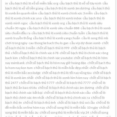
in
cầu bạch thủ lô xổ số miền bắc org
cầu bạch thủ lô xổ số tây ninh
cầu
bạch thủ lô xổ số tiền giang
cầu bạch thủ lô xsmb âm dương
cầu bạch thủ
lô xsmb ăn quanh năm
cầu bạch thủ lô xsmb chính xác 3 miền
cầu bạch
thủ lô xsmb chính xác uno
cầu bạch thủ lô xsmb index
cầu bạch thủ lô
xsmb minh ngoc
cầu bạch thủ lô xsmb org
cầu bạch thủ lô xsmb siêu
chuẩn 30 ngày
cầu bạch thủ lô xsmb siêu chuẩn 888
cầu bạch thủ lô xsmb
siêu chuẩn đầu ra
cầu bạch thủ lô xsmb siêu chuẩn tuần
cầu bạch thủ lô
xsmb truyền thống
cầu bạch thủ lô xsmb yang chuẩn
cầu lô song thủ mb
chơi trong ngày
cau thong ke bach thu lo gan
cầu víp dự đoán xsmb
chốt
số bạch thủ lô 3 miền
chốt số bạch thủ lô 999
chốt số bạch thủ lô bạch
thủ
chốt số bạch thủ lô chính xác 678
chốt số bạch thủ lô chính xác rông
bach kim
chốt số bạch thủ lô chính xác youtube
chốt số bạch thủ lô hôm
nay eximbank
chốt số bạch thủ lô hôm nay giờ hoàng đạo
chốt số bach thu
lo hom nay kon tum
chốt số bạch thủ lô miền bắc đẹp nhất
chốt số bạch
thủ lô miền bắc ecolodge
chốt số bạch thủ lô tối nay vũng tàu
chốt số bạch
thủ lô xsmb âm nhất
chốt số bạch thủ lô xsmb kim hôm nay
chốt số lô bạch
thủ 2477
chốt số lô bạch thủ 5777
chốt số lô bạch thủ 7777
chốt số lô
bạch thủ ăn bao nhiêu
chốt số lô bạch thủ chính xác âm dương
chốt số lô
bạch thủ chính xác bất bại
chốt số lô bạch thủ chính xác cầu
chốt số lô
bạch thủ chính xác êm nhất
chốt số lô bạch thủ chính xác ra
chốt số lô
bạch thủ ên
chốt số lô bạch thủ ênh
chốt số lô bạch thủ soi cầu
chốt số lô
đề miền bắc online hôm nay
chốt số song thủ lô miền bắc 10 ngày
chốt số
song thủ lô miền bắc âu
chốt số song thủ lô miền bắc vip 24
chốt số song