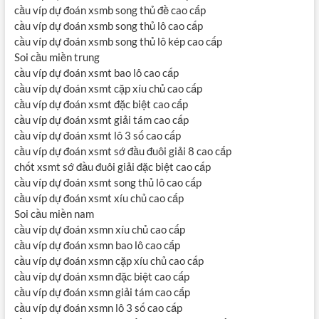
cầu víp dự đoán xsmb song thủ đề cao cấp
cầu víp dự đoán xsmb song thủ lô cao cấp
cầu víp dự đoán xsmb song thủ lô kép cao cấp
Soi cầu miền trung
cầu víp dự đoán xsmt bao lô cao cấp
cầu víp dự đoán xsmt cặp xíu chủ cao cấp
cầu víp dự đoán xsmt đặc biệt cao cấp
cầu víp dự đoán xsmt giải tám cao cấp
cầu víp dự đoán xsmt lô 3 số cao cấp
cầu víp dự đoán xsmt sớ đầu đuôi giải 8 cao cấp
chốt xsmt sớ đầu đuôi giải đặc biệt cao cấp
cầu víp dự đoán xsmt song thủ lô cao cấp
cầu víp dự đoán xsmt xíu chủ cao cấp
Soi cầu miền nam
cầu víp dự đoán xsmn xíu chủ cao cấp
cầu víp dự đoán xsmn bao lô cao cấp
cầu víp dự đoán xsmn cặp xíu chủ cao cấp
cầu víp dự đoán xsmn đặc biệt cao cấp
cầu víp dự đoán xsmn giải tám cao cấp
cầu víp dự đoán xsmn lô 3 số cao cấp