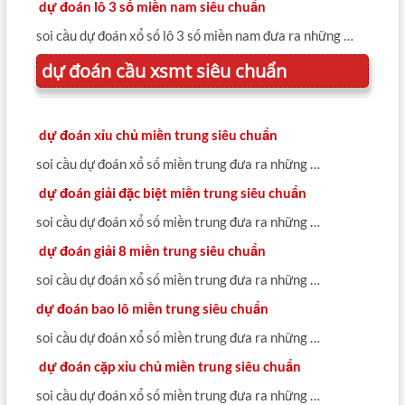
dự đoán lô 3 số miền nam siêu chuẩn
soi cầu dự đoán xổ số lô 3 số miền nam đưa ra những …
dự đoán cầu xsmt siêu chuẩn
dự đoán xỉu chủ miền trung siêu chuẩn
soi cầu dự đoán xổ số miền trung đưa ra những …
dự đoán giải đặc biệt miền trung siêu chuẩn
soi cầu dự đoán xổ số miền trung đưa ra những …
dự đoán giải 8 miền trung siêu chuẩn
soi cầu dự đoán xổ số miền trung đưa ra những …
dự đoán bao lô miền trung siêu chuẩn
soi cầu dự đoán xổ số miền trung đưa ra những …
dự đoán cặp xỉu chủ miền trung siêu chuẩn
soi cầu dự đoán xổ số miền trung đưa ra những …