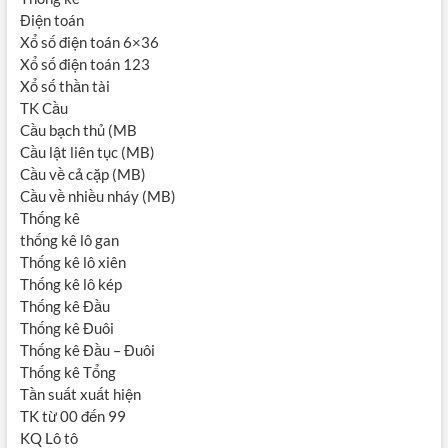
Điện toán
Xổ số điện toán 6×36
Xổ số điện toán 123
Xổ số thần tài
TK Cầu
Cầu bạch thủ (MB
Cầu lật liên tục (MB)
Cầu về cả cặp (MB)
Cầu về nhiều nháy (MB)
Thống kê
thống kê lô gan
Thống kê lô xiên
Thống kê lô kép
Thống kê Đầu
Thống kê Đuôi
Thống kê Đầu – Đuôi
Thống kê Tổng
Tần suất xuất hiện
TK từ 00 đến 99
KQ Lô tô