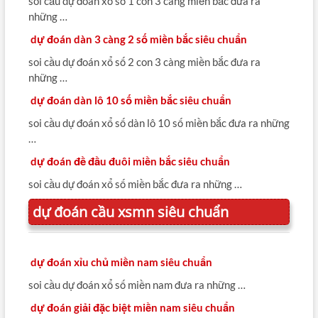
soi cầu dự đoán xổ số 1 con 3 càng miền bắc đưa ra
những …
dự đoán dàn 3 càng 2 số miền bắc siêu chuẩn
soi cầu dự đoán xổ số 2 con 3 càng miền bắc đưa ra
những …
dự đoán dàn lô 10 số miền bắc siêu chuẩn
soi cầu dự đoán xổ số dàn lô 10 số miền bắc đưa ra những
…
dự đoán đề đầu đuôi miền bắc siêu chuẩn
soi cầu dự đoán xổ số miền bắc đưa ra những …
dự đoán cầu xsmn siêu chuẩn
dự đoán xỉu chủ miền nam siêu chuẩn
soi cầu dự đoán xổ số miền nam đưa ra những …
dự đoán giải đặc biệt miền nam siêu chuẩn