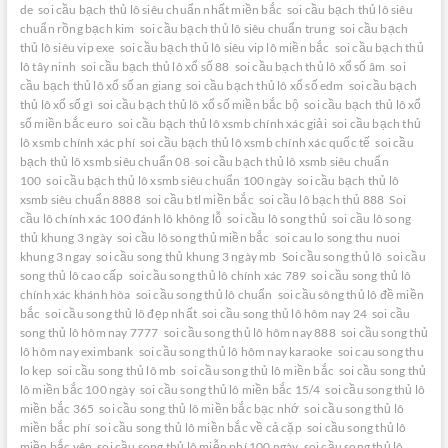
de
soi cầu bạch thủ lô siêu chuẩn nhất miền bắc
soi cầu bạch thủ lô siêu
chuẩn rồng bạch kim
soi cầu bạch thủ lô siêu chuẩn trung
soi cầu bạch
thủ lô siêu vip exe
soi cầu bạch thủ lô siêu vip lô miền bắc
soi cầu bạch thủ
lô tây ninh
soi cầu bạch thủ lô xổ số 88
soi cầu bạch thủ lô xổ số âm
soi
cầu bạch thủ lô xổ số an giang
soi cầu bạch thủ lô xổ số edm
soi cầu bạch
thủ lô xổ số gì
soi cầu bạch thủ lô xổ số miền bắc bộ
soi cầu bạch thủ lô xổ
số miền bắc euro
soi cầu bạch thủ lô xsmb chính xác giải
soi cầu bạch thủ
lô xsmb chính xác phí
soi cầu bạch thủ lô xsmb chính xác quốc tế
soi cầu
bạch thủ lô xsmb siêu chuẩn 08
soi cầu bạch thủ lô xsmb siêu chuẩn
100
soi cầu bạch thủ lô xsmb siêu chuẩn 100 ngày
soi cầu bạch thủ lô
xsmb siêu chuẩn 8888
soi cầu btl miền bắc
soi cầu lô bạch thủ 888
Soi
cầu lô chính xác 100 đánh lô không lỗ
soi cầu lô song thủ
soi cầu lô song
thủ khung 3 ngày
soi cầu lô song thủ miền bắc
soi cau lo song thu nuoi
khung 3 ngay
soi cầu song thủ khung 3 ngày mb
Soi cầu song thủ lô
soi cầu
song thủ lô cao cấp
soi cầu song thủ lô chính xác 789
soi cầu song thủ lô
chính xác khánh hòa
soi cầu song thủ lô chuẩn
soi cầu sông thủ lô đề miền
bắc
soi cầu song thủ lô đẹp nhất
soi cầu song thủ lô hôm nay 24
soi cầu
song thủ lô hôm nay 7777
soi cầu song thủ lô hôm nay 888
soi cầu song thủ
lô hôm nay eximbank
soi cầu song thủ lô hôm nay karaoke
soi cau song thu
lo kep
soi cầu song thủ lô mb
soi cầu song thủ lô miền bắc
soi cầu song thủ
lô miền bắc 100 ngày
soi cầu song thủ lô miền bắc 15/4
soi cầu song thủ lô
miền bắc 365
soi cầu song thủ lô miền bắc bạc nhớ
soi cầu song thủ lô
miền bắc phí
soi cầu song thủ lô miền bắc về cả cặp
soi cầu song thủ lô
miền bắc yên
soi cầu song thủ lô miễn phí 100 ngày
soi cầu song thủ lô