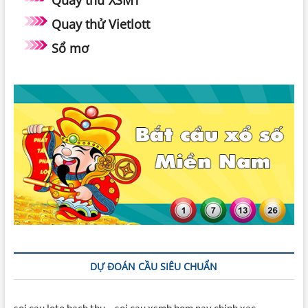
Quay thử Vietlott
Sổ mơ
DỰ ĐOÁN CẦU SIÊU CHUẨN