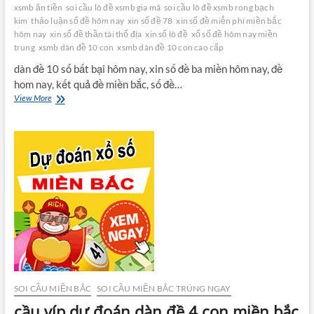
xsmb ăn tiền
soi cầu lô đề xsmb gia mã
soi cầu lô đề xsmb rong bạch
kim
thảo luận số đề hôm nay
xin số đề 78
xin số đề miễn phí miền bắc
hôm nay
xin số đề thần tài thổ địa
xin số lô đề
xổ số đề hôm nay miền
trung
xsmb dàn đề 10 con
xsmb dàn đề 10 con cao cấp
dàn đề 10 số bất bại hôm nay, xin số đề ba miền hôm nay, đề
hom nay, kết quả đề miền bắc, số đề…
cầu
View More
víp
dự
đoán
xsmb
dàn
đề
10
con
cao
cấp
SOI CẦU MIỀN BẮC
SOI CẦU MIỀN BẮC TRÚNG NGAY
cầu víp dự đoán dàn đề 4 con miền bắc