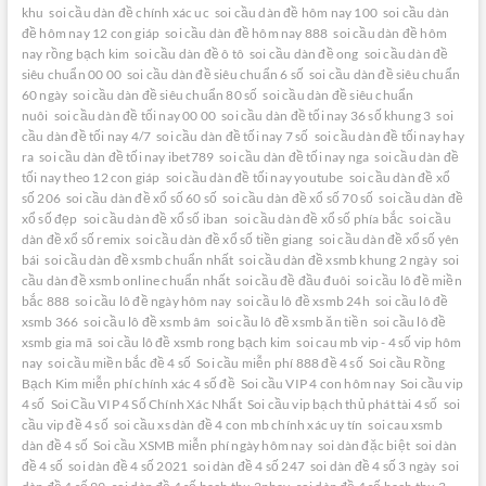
khu
soi cầu dàn đề chính xác uc
soi cầu dàn đề hôm nay 100
soi cầu dàn
đề hôm nay 12 con giáp
soi cầu dàn đề hôm nay 888
soi cầu dàn đề hôm
nay rồng bạch kim
soi cầu dàn đề ô tô
soi cầu dàn đề ong
soi cầu dàn đề
siêu chuẩn 00 00
soi cầu dàn đề siêu chuẩn 6 số
soi cầu dàn đề siêu chuẩn
60 ngày
soi cầu dàn đề siêu chuẩn 80 số
soi cầu dàn đề siêu chuẩn
nuôi
soi cầu dàn đề tối nay 00 00
soi cầu dàn đề tối nay 36 số khung 3
soi
cầu dàn đề tối nay 4/7
soi cầu dàn đề tối nay 7 số
soi cầu dàn đề tối nay hay
ra
soi cầu dàn đề tối nay ibet789
soi cầu dàn đề tối nay nga
soi cầu dàn đề
tối nay theo 12 con giáp
soi cầu dàn đề tối nay youtube
soi cầu dàn đề xổ
số 206
soi cầu dàn đề xổ số 60 số
soi cầu dàn đề xổ số 70 số
soi cầu dàn đề
xổ số đẹp
soi cầu dàn đề xổ số iban
soi cầu dàn đề xổ số phía bắc
soi cầu
dàn đề xổ số remix
soi cầu dàn đề xổ số tiền giang
soi cầu dàn đề xổ số yên
bái
soi cầu dàn đề xsmb chuẩn nhất
soi cầu dàn đề xsmb khung 2 ngày
soi
cầu dàn đề xsmb online chuẩn nhất
soi cầu đề đầu đuôi
soi cầu lô đề miền
bắc 888
soi cầu lô đề ngày hôm nay
soi cầu lô đề xsmb 24h
soi cầu lô đề
xsmb 366
soi cầu lô đề xsmb âm
soi cầu lô đề xsmb ăn tiền
soi cầu lô đề
xsmb gia mã
soi cầu lô đề xsmb rong bạch kim
soi cau mb vip - 4 số vip hôm
nay
soi cầu miền bắc đề 4 số
Soi cầu miễn phí 888 đề 4 số
Soi cầu Rồng
Bạch Kim miễn phí chính xác 4 số đề
Soi cầu VIP 4 con hôm nay
Soi cầu vip
4 số
Soi Cầu VIP 4 Số Chính Xác Nhất
Soi cầu vip bạch thủ phát tài 4 số
soi
cầu vip đề 4 số
soi cầu xs dàn đề 4 con mb chính xác uy tín
soi cau xsmb
dàn đề 4 số
Soi cầu XSMB miễn phí ngày hôm nay
soi dàn đặc biệt
soi dàn
đề 4 số
soi dàn đề 4 số 2021
soi dàn đề 4 số 247
soi dàn đề 4 số 3 ngày
soi