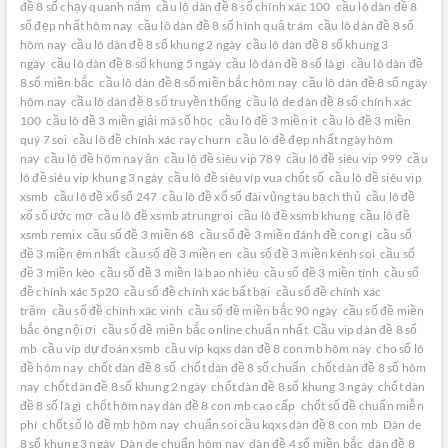
đề 8 số chạy quanh năm
cầu lô dàn đề 8 số chính xác 100
cầu lô dàn đề 8
số đẹp nhất hôm nay
cầu lô dàn đề 8 số hình quả trám
cầu lô dàn đề 8 số
hôm nay
cầu lô dàn đề 8 số khung 2 ngày
cầu lô dàn đề 8 số khung 3
ngày
cầu lô dàn đề 8 số khung 5 ngày
cầu lô dàn đề 8 số là gì
cầu lô dàn đề
8 số miền bắc
cầu lô dàn đề 8 số miền bắc hôm nay
cầu lô dàn đề 8 số ngày
hôm nay
cầu lô dàn đề 8 số truyền thống
cầu lô de dàn đề 8 số chính xác
100
cầu lô đề 3 miền giải mã số học
cầu lô đề 3 miền it
cầu lô đề 3 miền
quý 7 soi
cầu lô đề chính xác ray churn
cầu lô đề đẹp nhất ngày hôm
nay
cầu lô đề hôm nay ăn
cầu lô đề siêu vip 789
cầu lô đề siêu vip 999
cầu
lô đề siêu vip khung 3 ngày
cầu lô đề siêu víp vua chốt số
cầu lô đề siêu vip
xsmb
cầu lô đề xổ số 247
cầu lô đề xổ số đài vũng tàu bạch thủ
cầu lô đề
xổ số ước mơ
cầu lô đề xsmb atrungroi
cầu lô đề xsmb khung
cầu lô đề
xsmb remix
cầu số đề 3 miền 68
cầu số đề 3 miền đánh đề con gì
cầu số
đề 3 miền êm nhất
cầu số đề 3 miền en
cầu số đề 3 miền kênh soi
cầu số
đề 3 miền kèo
cầu số đề 3 miền là bao nhiêu
cầu số đề 3 miền tính
cầu số
đề chính xác 5p20
cầu số đề chính xác bất bại
cầu số đề chính xác
trăm
cầu số đề chính xác vinh
cầu số đề miền bắc 90 ngày
cầu số đề miền
bắc ông nội ơi
cầu số đề miền bắc online chuẩn nhất
Cầu vip dàn đề 8 số
mb
cầu víp dự đoán xsmb
cầu víp kqxs dàn đề 8 con mb hôm nay
cho số lô
đề hôm nay
chốt dàn đề 8 số
chốt dàn đề 8 số chuẩn
chốt dàn đề 8 số hôm
nay
chốt dàn đề 8 số khung 2 ngày
chốt dàn đề 8 số khung 3 ngày
chốt dàn
đề 8 số là gì
chốt hôm nay dàn đề 8 con mb cao cấp
chốt số đề chuẩn miễn
phí
chốt số lô đề mb hôm nay
chuẩn soi cầu kqxs dàn đề 8 con mb
Dàn de
8 số khung 3 ngày
Dàn de chuẩn hôm nay
dàn đề 4 số miền bắc
dàn đề 8