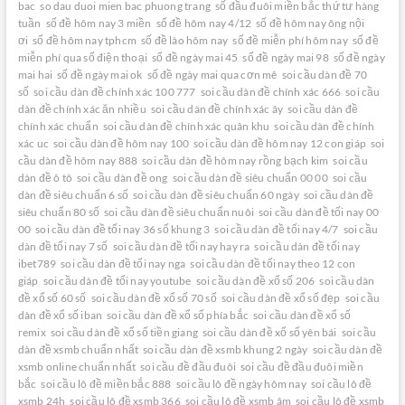
bac
so dau duoi mien bac phuong trang
số đầu đuôi miền bắc thứ tư hàng
tuần
số đề hôm nay 3 miền
số đề hôm nay 4/12
số đề hôm nay ông nội
ơi
số đề hôm nay tphcm
số đề lào hôm nay
số đề miễn phí hôm nay
số đề
miễn phí qua số điện thoại
số đề ngày mai 45
số đề ngày mai 98
số đề ngày
mai hai
số đề ngày mai ok
số đề ngày mai qua cơn mê
soi cầu dàn đề 70
số
soi cầu dàn đề chính xác 100 777
soi cầu dàn đề chính xác 666
soi cầu
dàn đề chính xác ăn nhiều
soi cầu dàn đề chính xác ây
soi cầu dàn đề
chính xác chuẩn
soi cầu dàn đề chính xác quân khu
soi cầu dàn đề chính
xác uc
soi cầu dàn đề hôm nay 100
soi cầu dàn đề hôm nay 12 con giáp
soi
cầu dàn đề hôm nay 888
soi cầu dàn đề hôm nay rồng bạch kim
soi cầu
dàn đề ô tô
soi cầu dàn đề ong
soi cầu dàn đề siêu chuẩn 00 00
soi cầu
dàn đề siêu chuẩn 6 số
soi cầu dàn đề siêu chuẩn 60 ngày
soi cầu dàn đề
siêu chuẩn 80 số
soi cầu dàn đề siêu chuẩn nuôi
soi cầu dàn đề tối nay 00
00
soi cầu dàn đề tối nay 36 số khung 3
soi cầu dàn đề tối nay 4/7
soi cầu
dàn đề tối nay 7 số
soi cầu dàn đề tối nay hay ra
soi cầu dàn đề tối nay
ibet789
soi cầu dàn đề tối nay nga
soi cầu dàn đề tối nay theo 12 con
giáp
soi cầu dàn đề tối nay youtube
soi cầu dàn đề xổ số 206
soi cầu dàn
đề xổ số 60 số
soi cầu dàn đề xổ số 70 số
soi cầu dàn đề xổ số đẹp
soi cầu
dàn đề xổ số iban
soi cầu dàn đề xổ số phía bắc
soi cầu dàn đề xổ số
remix
soi cầu dàn đề xổ số tiền giang
soi cầu dàn đề xổ số yên bái
soi cầu
dàn đề xsmb chuẩn nhất
soi cầu dàn đề xsmb khung 2 ngày
soi cầu dàn đề
xsmb online chuẩn nhất
soi cầu đề đầu đuôi
soi cầu đề đầu đuôi miền
bắc
soi cầu lô đề miền bắc 888
soi cầu lô đề ngày hôm nay
soi cầu lô đề
xsmb 24h
soi cầu lô đề xsmb 366
soi cầu lô đề xsmb âm
soi cầu lô đề xsmb