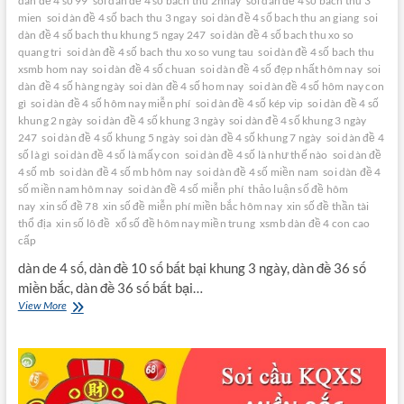
dàn đề 4 số 99
soi dàn đề 4 số bach thu 2nhay
soi dàn đề 4 số bach thu 3
mien
soi dàn đề 4 số bach thu 3 ngay
soi dàn đề 4 số bach thu an giang
soi
dàn đề 4 số bach thu khung 5 ngay 247
soi dàn đề 4 số bach thu xo so
quang tri
soi dàn đề 4 số bach thu xo so vung tau
soi dàn đề 4 số bach thu
xsmb hom nay
soi dàn đề 4 số chuan
soi dàn đề 4 số đẹp nhất hôm nay
soi
dàn đề 4 số hàng ngày
soi dàn đề 4 số hom nay
soi dàn đề 4 số hôm nay con
gì
soi dàn đề 4 số hôm nay miễn phí
soi dàn đề 4 số kép vip
soi dàn đề 4 số
khung 2 ngày
soi dàn đề 4 số khung 3 ngày
soi dàn đề 4 số khung 3 ngày
247
soi dàn đề 4 số khung 5 ngày
soi dàn đề 4 số khung 7 ngày
soi dàn đề 4
số là gì
soi dàn đề 4 số là mấy con
soi dàn đề 4 số là như thế nào
soi dàn đề
4 số mb
soi dàn đề 4 số mb hôm nay
soi dàn đề 4 số miền nam
soi dàn đề 4
số miền nam hôm nay
soi dàn đề 4 số miễn phí
thảo luận số đề hôm
nay
xin số đề 78
xin số đề miễn phí miền bắc hôm nay
xin số đề thần tài
thổ địa
xin số lô đề
xổ số đề hôm nay miền trung
xsmb dàn đề 4 con cao
cấp
dàn de 4 số, dàn đề 10 số bất bại khung 3 ngày, dàn đề 36 số
miền bắc, dàn đề 36 số bất bại…
cầu
View More
víp
dự
đoán
dàn
đề
4