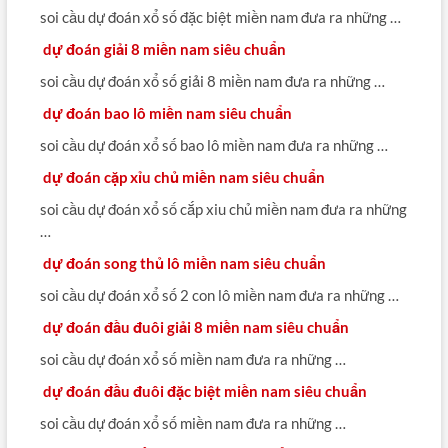
soi cầu dự đoán xổ số đặc biệt miền nam đưa ra những …
dự đoán giải 8 miền nam siêu chuẩn
soi cầu dự đoán xổ số giải 8 miền nam đưa ra những …
dự đoán bao lô miền nam siêu chuẩn
soi cầu dự đoán xổ số bao lô miền nam đưa ra những …
dự đoán cặp xỉu chủ miền nam siêu chuẩn
soi cầu dự đoán xổ số cắp xiu chủ miền nam đưa ra những
…
dự đoán song thủ lô miền nam siêu chuẩn
soi cầu dự đoán xổ số 2 con lô miền nam đưa ra những …
dự đoán đầu đuôi giải 8 miền nam siêu chuẩn
soi cầu dự đoán xổ số miền nam đưa ra những …
dự đoán đầu đuôi đặc biệt miền nam siêu chuẩn
soi cầu dự đoán xổ số miền nam đưa ra những …