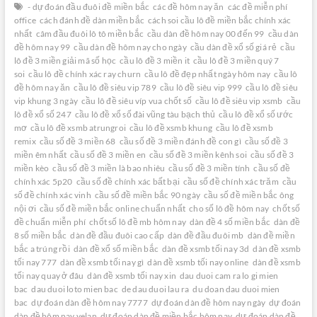
- dự đoán đầu đuôi đề miền bắc
các đề hôm nay ăn
các đề miễn phí
office
cách đánh đề dàn miền bắc
cách soi cầu lô đề miền bắc chính xác
nhất
câm đầu đuôi lô tô miền bắc
cầu dàn đề hôm nay 00 đến 99
cầu dàn
đề hôm nay 99
cầu dàn đề hôm nay cho ngày
cầu dàn đề xổ số giá rẻ
cầu
lô đề 3 miền giải mã số học
cầu lô đề 3 miền it
cầu lô đề 3 miền quý 7
soi
cầu lô đề chính xác ray churn
cầu lô đề đẹp nhất ngày hôm nay
cầu lô
đề hôm nay ăn
cầu lô đề siêu vip 789
cầu lô đề siêu vip 999
cầu lô đề siêu
vip khung 3 ngày
cầu lô đề siêu víp vua chốt số
cầu lô đề siêu vip xsmb
cầu
lô đề xổ số 247
cầu lô đề xổ số đài vũng tàu bạch thủ
cầu lô đề xổ số ước
mơ
cầu lô đề xsmb atrungroi
cầu lô đề xsmb khung
cầu lô đề xsmb
remix
cầu số đề 3 miền 68
cầu số đề 3 miền đánh đề con gì
cầu số đề 3
miền êm nhất
cầu số đề 3 miền en
cầu số đề 3 miền kênh soi
cầu số đề 3
miền kèo
cầu số đề 3 miền là bao nhiêu
cầu số đề 3 miền tính
cầu số đề
chính xác 5p20
cầu số đề chính xác bất bại
cầu số đề chính xác trăm
cầu
số đề chính xác vinh
cầu số đề miền bắc 90 ngày
cầu số đề miền bắc ông
nội ơi
cầu số đề miền bắc online chuẩn nhất
cho số lô đề hôm nay
chốt số
đề chuẩn miễn phí
chốt số lô đề mb hôm nay
dàn đề 4 số miền bắc
dàn đề
8 số miền bắc
dàn đề đầu đuôi cao cấp
dàn đề đầu đuôi mb
dàn đề miền
bắc a trúng rồi
dàn đề xổ số miền bắc
dàn đề xsmb tối nay 3d
dàn đề xsmb
tối nay 777
dàn đề xsmb tối nay gì
dàn đề xsmb tối nay online
dàn đề xsmb
tối nay quay ở đâu
dàn đề xsmb tối nay xin
dau duoi cam ra lo gi mien
bac
dau duoi loto mien bac
de dau duoi lau ra
du doan dau duoi mien
bac
dự đoán dàn đề hôm nay 7777
dự đoán dàn đề hôm nay ngày
dự đoán
dàn đề hôm nay yelan
dự đoán dàn đề miền bắc hôm nay
dự đoán dàn đề