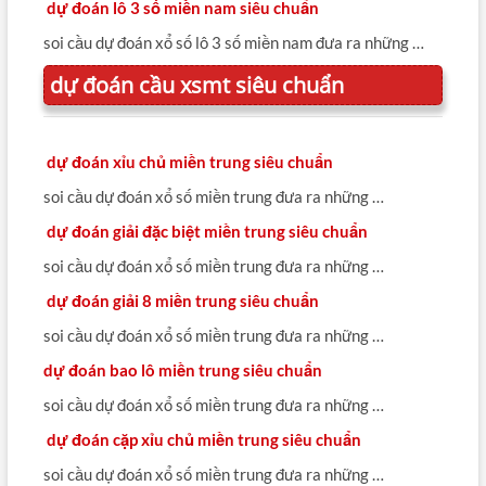
dự đoán lô 3 số miền nam siêu chuẩn
soi cầu dự đoán xổ số lô 3 số miền nam đưa ra những …
dự đoán cầu xsmt siêu chuẩn
dự đoán xỉu chủ miền trung siêu chuẩn
soi cầu dự đoán xổ số miền trung đưa ra những …
dự đoán giải đặc biệt miền trung siêu chuẩn
soi cầu dự đoán xổ số miền trung đưa ra những …
dự đoán giải 8 miền trung siêu chuẩn
soi cầu dự đoán xổ số miền trung đưa ra những …
dự đoán bao lô miền trung siêu chuẩn
soi cầu dự đoán xổ số miền trung đưa ra những …
dự đoán cặp xỉu chủ miền trung siêu chuẩn
soi cầu dự đoán xổ số miền trung đưa ra những …