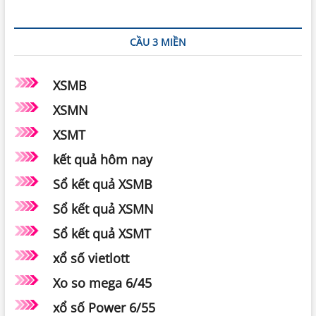
CẦU 3 MIỀN
XSMB
XSMN
XSMT
kết quả hôm nay
Sổ kết quả XSMB
Sổ kết quả XSMN
Sổ kết quả XSMT
xổ số vietlott
Xo so mega 6/45
xổ số Power 6/55