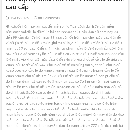
cao cấp
06/08/2026
88 Comments
các đề hôm nay ăn
các đề miễn phí office
cách đánh đề dàn miền
bắc
cách soi cầu lô đề miền bắc chính xác nhất
cầu dàn đề hôm nay 00
đến 99
cầu dàn đề hôm nay 99
cầu dàn đề hôm nay cho ngày
cầu dàn đề
xổ số giá rẻ
cầu lô đề 3 miền giải mã số học
cầu lô đề 3 miền it
cầu lô đề 3
miền quý 7 soi
cầu lô đề chính xác ray churn
cầu lô đề đẹp nhất ngày hôm
nay
cầu lô đề hôm nay ăn
cầu lô đề siêu vip 789
cầu lô đề siêu vip 999
cầu
lô đề siêu vip khung 3 ngày
cầu lô đề siêu víp vua chốt số
cầu lô đề siêu vip
xsmb
cầu lô đề xổ số 247
cầu lô đề xổ số đài vũng tàu bạch thủ
cầu lô đề
xổ số ước mơ
cầu lô đề xsmb atrungroi
cầu lô đề xsmb khung
cầu lô đề
xsmb remix
cầu số đề 3 miền 68
cầu số đề 3 miền đánh đề con gì
cầu số
đề 3 miền êm nhất
cầu số đề 3 miền en
cầu số đề 3 miền kênh soi
cầu số
đề 3 miền kèo
cầu số đề 3 miền là bao nhiêu
cầu số đề 3 miền tính
cầu số
đề chính xác 5p20
cầu số đề chính xác bất bại
cầu số đề chính xác
trăm
cầu số đề chính xác vinh
cầu số đề miền bắc 90 ngày
cầu số đề miền
bắc ông nội ơi
cầu số đề miền bắc online chuẩn nhất
cho số lô đề hôm
nay
chot so de
chot so de mb
chốt số đề chuẩn miễn phí
chot so lo de
mien bắc
chốt số lô đề mb hôm nay
chốt số lô đề ngày hôm nay
dàn đề 4 số
miền bắc
dàn đề 8 số miền bắc
dàn đề miền bắc a trúng rồi
dàn đề xổ số
miền bắc
dàn đề xsmb tối nay 3d
dàn đề xsmb tối nay 777
dàn đề xsmb tối