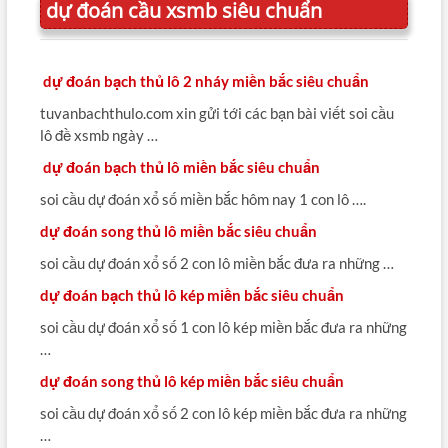
dự đoán cầu xsmb siêu chuẩn
dự đoán bạch thủ lô 2 nháy miền bắc siêu chuẩn
tuvanbachthulo.com xin gửi tới các bạn bài viết soi cầu
lô đề xsmb ngày …
dự đoán bạch thủ lô miền bắc siêu chuẩn
soi cầu dự đoán xổ số miền bắc hôm nay 1 con lô ….
dự đoán song thủ lô miền bắc siêu chuẩn
soi cầu dự đoán xổ số 2 con lô miền bắc đưa ra những …
dự đoán bạch thủ lô kép miền bắc siêu chuẩn
soi cầu dự đoán xổ số 1 con lô kép miền bắc đưa ra những
…
dự đoán song thủ lô kép miền bắc siêu chuẩn
soi cầu dự đoán xổ số 2 con lô kép miền bắc đưa ra những
…