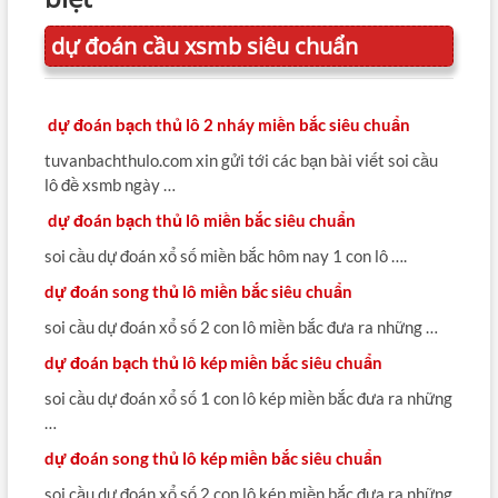
dự đoán cầu xsmb siêu chuẩn
dự đoán bạch thủ lô 2 nháy miền bắc siêu chuẩn
tuvanbachthulo.com xin gửi tới các bạn bài viết soi cầu
lô đề xsmb ngày …
dự đoán bạch thủ lô miền bắc siêu chuẩn
soi cầu dự đoán xổ số miền bắc hôm nay 1 con lô ….
dự đoán song thủ lô miền bắc siêu chuẩn
soi cầu dự đoán xổ số 2 con lô miền bắc đưa ra những …
dự đoán bạch thủ lô kép miền bắc siêu chuẩn
soi cầu dự đoán xổ số 1 con lô kép miền bắc đưa ra những
…
dự đoán song thủ lô kép miền bắc siêu chuẩn
soi cầu dự đoán xổ số 2 con lô kép miền bắc đưa ra những