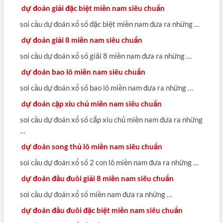
dự đoán giải đặc biệt miền nam siêu chuẩn
soi cầu dự đoán xổ số đặc biệt miền nam đưa ra những …
dự đoán giải 8 miền nam siêu chuẩn
soi cầu dự đoán xổ số giải 8 miền nam đưa ra những …
dự đoán bao lô miền nam siêu chuẩn
soi cầu dự đoán xổ số bao lô miền nam đưa ra những …
dự đoán cặp xỉu chủ miền nam siêu chuẩn
soi cầu dự đoán xổ số cắp xiu chủ miền nam đưa ra những
…
dự đoán song thủ lô miền nam siêu chuẩn
soi cầu dự đoán xổ số 2 con lô miền nam đưa ra những …
dự đoán đầu đuôi giải 8 miền nam siêu chuẩn
soi cầu dự đoán xổ số miền nam đưa ra những …
dự đoán đầu đuôi đặc biệt miền nam siêu chuẩn