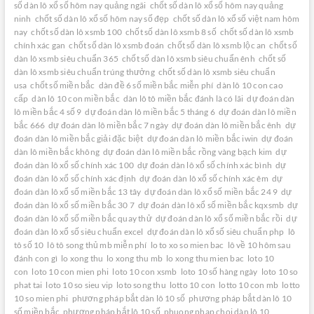
số dàn lô xổ số hôm nay quảng ngãi
chốt số dàn lô xổ số hôm nay quảng
ninh
chốt số dàn lô xổ số hôm nay số đẹp
chốt số dàn lô xổ số việt nam hôm
nay
chốt số dàn lô xsmb 100
chốt số dàn lô xsmb 8 số
chốt số dàn lô xsmb
chính xác gan
chốt số dàn lô xsmb đoán
chốt số dàn lô xsmb lộc an
chốt số
dàn lô xsmb siêu chuẩn 365
chốt số dàn lô xsmb siêu chuẩn ênh
chốt số
dàn lô xsmb siêu chuẩn trúng thưởng
chốt số dàn lô xsmb siêu chuẩn
usa
chốt số miền bắc
dàn đề 6 số miền bắc miễn phí
dàn lô 10 con cao
cấp
dàn lô 10 con miền bắc
dàn lô tô miền bắc đánh là có lãi
dự đoán dàn
lô miền bắc 4 số 9
dự đoán dàn lô miền bắc 5 tháng 6
dự đoán dàn lô miền
bắc 666
dự đoán dàn lô miền bắc 7 ngày
dự đoán dàn lô miền bắc ênh
dự
đoán dàn lô miền bắc giải đặc biệt
dự đoán dàn lô miền bắc iwin
dự đoán
dàn lô miền bắc không
dự đoán dàn lô miền bắc rồng vàng bạch kim
dự
đoán dàn lô xổ số chính xác 100
dự đoán dàn lô xổ số chính xác bình
dự
đoán dàn lô xổ số chính xác định
dự đoán dàn lô xổ số chính xác êm
dự
đoán dàn lô xổ số miền bắc 13 tây
dự đoán dàn lô xổ số miền bắc 24 9
dự
đoán dàn lô xổ số miền bắc 30 7
dự đoán dàn lô xổ số miền bắc kqxsmb
dự
đoán dàn lô xổ số miền bắc quay thử
dự đoán dàn lô xổ số miền bắc rồi
dự
đoán dàn lô xổ số siêu chuẩn excel
dự đoán dàn lô xổ số siêu chuẩn php
lô
tô số 10
lô tô song thủ mb miễn phí
lo to xo so mien bac
lô về 10 hôm sau
đánh con gì
lo xong thu
lo xong thu mb
lo xong thu mien bac
loto 10
con
loto 10 con mien phi
loto 10 con xsmb
loto 10 số hàng ngày
loto 10 so
phat tai
loto 10 so sieu vip
loto song thu
lotto 10 con
lotto 10 con mb
lotto
10 so mien phi
phương pháp bắt dàn lô 10 số
phương pháp bắt dàn lô 10
số miền bắc
phương pháp bắt lô 10 số
phuong phap choi dàn lô 10