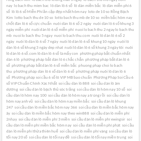
nay
lo bach thu mien bac
lô dàn lô 6 số
lô dàn miền bắc
lô dàn miễn phí 6
số
lô lô 6 số Miễn Phí ăn cặp đẹp nhất hôm nay
loto de 10 so Rồng Bạch
Kim
lotto bach thu de 10 so
lotto bach thu mb de 10 so
miền bắc hôm nay
chốt đàn lô 6 số cực chuẩn
nuôi dàn lô 6 số 2 ngày
nuôi dàn lô 6 số khung 3
ngày miễn phí
nuôi dàn lô 6 số miễn phí
nuoi lo bach thu 2 ngay lo bach thu
mb
nuoi lo bach thu 5 ngay
nuoi lo bach thu.com
nuôi lô dàn lô 6 số 2
ngày
nuôi lô dàn lô 6 số 7 ngày
nuôi lô dàn lô 6 số khung 10 ngày
nuôi lô
dàn lô 6 số khung 3 ngày dep nhat
nuôi lô dàn lô 6 số khung 3 ngày tôi
nuôi
lô dàn lô 6 số.com lô dàn lô 6 số là mấy con
phương pháp bắt chuẩn nhất
dàn 6 lô
phương pháp bắt dàn lô 6 chắc chắn
phương pháp bắt dàn lô 6
số
phương pháp bắt dàn lô 6 số miền bắc
phuong phap choi lo bach
thu
phương pháp dàn lô 6 số dàn lô 6 số
phương pháp nuôi lô dàn lô 6
số
Phương pháp soi cầu 6 số lô VIP MB bao chuẩn
Phương Pháp Soi Cầu 6
số VIP Chuẩn Chính Xác Nhất
soi cầu dàn lô 888
soi cầu dàn lô âm
dương
soi cầu dàn lô bạch thủ sóc trăng
soi cầu dàn lô hôm nay 10 số
soi
cầu dàn lô hôm nay 100
soi cầu dàn lô hôm nay a trúng rồi
soi cầu dàn lô
hôm nay anh vũ
soi cầu dàn lô hôm nay miền bắc
soi cầu dàn lô khung
247
soi cầu dàn lô miền bắc hôm nay 366
soi cầu dàn lô miền bắc hôm nay
ây
soi cầu dàn lô miền bắc hôm nay theo win888
soi cầu dàn lô miễn phí
2nhay
soi cầu dàn lô miễn phí 3 miền
soi cầu dàn lô miễn phí ewingsir
soi
cầu dàn lô miễn phí miền bắc hôm nay
soi cầu dàn lô miễn phí phát
soi cầu
dàn lô miễn phí thừa thiên huế
soi cầu dàn lô miễn phí vàng
soi cầu dàn lô
tối nay 20 số
soi cầu dàn lô tối nay đề
soi cầu dàn lô tối nay miền trung
soi