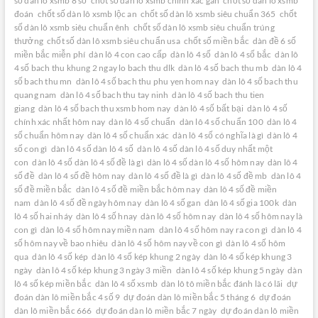
số dàn lô xsmb 8 số
chốt số dàn lô xsmb chính xác gan
chốt số dàn lô xsmb
đoán
chốt số dàn lô xsmb lộc an
chốt số dàn lô xsmb siêu chuẩn 365
chốt
số dàn lô xsmb siêu chuẩn ênh
chốt số dàn lô xsmb siêu chuẩn trúng
thưởng
chốt số dàn lô xsmb siêu chuẩn usa
chốt số miền bắc
dàn đề 6 số
miền bắc miễn phí
dàn lô 4 con cao cấp
dàn lô 4 số
dàn lô 4 số bắc
dàn lô
4 số bach thu khung 2 ngay lo bach thu dlk
dàn lô 4 số bach thu mb
dàn lô 4
số bach thu mn
dàn lô 4 số bach thu phu yen hom nay
dàn lô 4 số bach thu
quang nam
dàn lô 4 số bach thu tay ninh
dàn lô 4 số bach thu tien
giang
dàn lô 4 số bach thu xsmb hom nay
dàn lô 4 số bất bại
dàn lô 4 số
chính xác nhất hôm nay
dàn lô 4 số chuẩn
dàn lô 4 số chuẩn 100
dàn lô 4
số chuẩn hôm nay
dàn lô 4 số chuẩn xác
dàn lô 4 số có nghĩa là gì
dàn lô 4
số con gì
dàn lô 4 số dàn lô 4 số
dàn lô 4 số dàn lô 4 số duy nhất một
con
dàn lô 4 số dàn lô 4 số đề là gì
dàn lô 4 số dàn lô 4 số hôm nay
dàn lô 4
số đề
dàn lô 4 số đề hôm nay
dàn lô 4 số đề là gì
dàn lô 4 số đề mb
dàn lô 4
số đề miền bắc
dàn lô 4 số đề miền bắc hôm nay
dàn lô 4 số đề miền
nam
dàn lô 4 số đề ngày hôm nay
dàn lô 4 số gan
dàn lô 4 số gia 100k
dàn
lô 4 số hai nháy
dàn lô 4 số hnay
dàn lô 4 số hôm nay
dàn lô 4 số hôm nay là
con gì
dàn lô 4 số hôm nay miền nam
dàn lô 4 số hôm nay ra con gì
dàn lô 4
số hôm nay về bao nhiêu
dàn lô 4 số hôm nay về con gì
dàn lô 4 số hôm
qua
dàn lô 4 số kép
dàn lô 4 số kép khung 2 ngày
dàn lô 4 số kép khung 3
ngày
dàn lô 4 số kép khung 3 ngày 3 miền
dàn lô 4 số kép khung 5 ngày
dàn
lô 4 số kép miền bắc
dàn lô 4 số xsmb
dàn lô tô miền bắc đánh là có lãi
dự
đoán dàn lô miền bắc 4 số 9
dự đoán dàn lô miền bắc 5 tháng 6
dự đoán
dàn lô miền bắc 666
dự đoán dàn lô miền bắc 7 ngày
dự đoán dàn lô miền