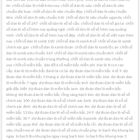
tín
chốt số dàn lô nhất hôm nay
chốt số dàn lô sala
chốt số dàn lô siêu
chuẩn đài loan
chốt số dàn lô siêu chuẩn đẹp
chốt số dàn lô siêu chuẩn
être
chốt số dàn lô siêu chuẩn ô tô
chốt số dàn lô siêu chuẩn uganda
chốt
số dàn lô xổ số 247
chốt số dàn lô xổ số cầu
chốt số dàn lô xổ số gia lai
chốt
số dàn lô xổ số hôm nay quảng ngãi
chốt số dàn lô xổ số hôm nay quảng
ninh
chốt số dàn lô xổ số hôm nay số đẹp
chốt số dàn lô xổ số việt nam hôm
nay
chốt số dàn lô xsmb 100
chốt số dàn lô xsmb 8 số
chốt số dàn lô xsmb
chính xác gan
chốt số dàn lô xsmb đoán
chốt số dàn lô xsmb lộc an
chốt số
dàn lô xsmb siêu chuẩn 365
chốt số dàn lô xsmb siêu chuẩn ênh
chốt số
dàn lô xsmb siêu chuẩn trúng thưởng
chốt số dàn lô xsmb siêu chuẩn
usa
chốt số miền bắc
dàn đề 6 số miền bắc miễn phí
dàn lô 8 con cao
cấp
dàn lô tô miền bắc đánh là có lãi
dự đoán dàn lô miền bắc 4 số 9
dự
đoán dàn lô miền bắc 5 tháng 6
dự đoán dàn lô miền bắc 666
dự đoán dàn
lô miền bắc 7 ngày
dự đoán dàn lô miền bắc ênh
dự đoán dàn lô miền bắc
giải đặc biệt
dự đoán dàn lô miền bắc iwin
dự đoán dàn lô miền bắc
không
dự đoán dàn lô miền bắc rồng vàng bạch kim
dự đoán dàn lô xổ số
chính xác 100
dự đoán dàn lô xổ số chính xác bình
dự đoán dàn lô xổ số
chính xác định
dự đoán dàn lô xổ số chính xác êm
dự đoán dàn lô xổ số
miền bắc 13 tây
dự đoán dàn lô xổ số miền bắc 24 9
dự đoán dàn lô xổ số
miền bắc 30 7
dự đoán dàn lô xổ số miền bắc kqxsmb
dự đoán dàn lô xổ số
miền bắc quay thử
dự đoán dàn lô xổ số miền bắc rồi
dự đoán dàn lô xổ số
siêu chuẩn excel
dự đoán dàn lô xổ số siêu chuẩn php
lo bach thu khung ba
ngay
lo bach thu khung ba ngay rong bach kim
lo bach thu khung max 3