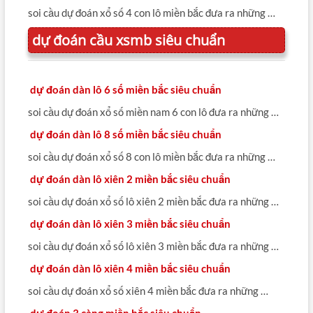
soi cầu dự đoán xổ số 4 con lô miền bắc đưa ra những …
dự đoán cầu xsmb siêu chuẩn
dự đoán dàn lô 6 số miền bắc siêu chuẩn
soi cầu dự đoán xổ số miền nam 6 con lô đưa ra những …
dự đoán dàn lô 8 số miền bắc siêu chuẩn
soi cầu dự đoán xổ số 8 con lô miền bắc đưa ra những …
dự đoán dàn lô xiên 2 miền bắc siêu chuẩn
soi cầu dự đoán xổ số lô xiên 2 miền bắc đưa ra những …
dự đoán dàn lô xiên 3 miền bắc siêu chuẩn
soi cầu dự đoán xổ số lô xiên 3 miền bắc đưa ra những …
dự đoán dàn lô xiên 4 miền bắc siêu chuẩn
soi cầu dự đoán xổ số xiên 4 miền bắc đưa ra những …