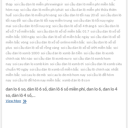
tháp
soi cầu dàn lô miễn phí ewingsir
soi cầu dàn lô miễn phí miền bắc
hôm nay
soi cầu dàn lô miễn phí phát
soi cầu dàn lô miễn phí thừa thiên
huế
soi cầu dàn lô miễn phí vàng
soi cầu dàn lô tối nay 20 số
soi cầu dàn lô
tối nay đề
soi cầu dàn lô tối nay miền trung
soi cầu dàn lô tối nay ngày
mai
soi cầu dàn lô tối nay org
soi cầu dàn lô xổ số 4 tháng 6
soi cầu dàn lô
xổ số 7 số miền bắc
soi cầu dàn lô xổ số miền bắc 01 7
soi cầu dàn lô xổ số
miền bắc 100 ngày
soi cầu dàn lô xổ số miền bắc ngày
soi cầu dàn lô xổ số
miền bắc vòng
soi cầu dàn lô xổ số online miền bắc
soi cầu dàn lô xổ số
plus
soi cầu dàn lô xổ số rồng vàng
soi cầu dàn lô xổ số ướt miền bắc
soi
cầu dàn lô xsmb 1000
soi cầu dàn lô xsmb ăn tiền
soi cầu dàn lô xsmb
chính xác khi nào
soi cầu dàn lô xsmb euro
soi cầu dàn lô xsmb hom
nay
soi cau dàn lo xsmb kim
soi cầu dàn lô xsmb ơi
soi cầu dàn lô xsmb siêu
chuẩn 90 ngày
soi cầu dàn lô xsmb số miền bắc
soi cầu lô chính xác nhất
miền bắc
soi cau lo de mb
soi cau lo de mb hom nay
soi cầu lô đề hôm
nay
soi cầu lô đề hôm nay miền bắc
xsmb dàn lô 8 con
dan lo 6 so, dàn lô 6 số, dàn lô 6 số miền phí, dan lo 6, dan lo 4
so, dàn lô 4 số,…
cầu
View More
víp
dự
đoán
xsmb
dàn