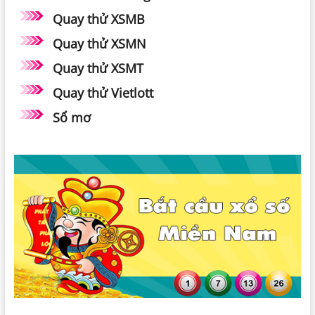
Quay thử XSMB
Quay thử XSMN
Quay thử XSMT
Quay thử Vietlott
Sổ mơ