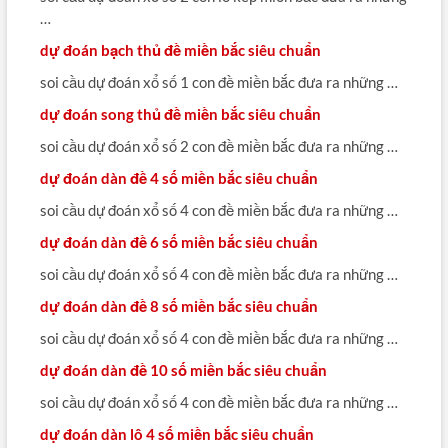
…
dự đoán bạch thủ đề miền bắc siêu chuẩn
soi cầu dự đoán xổ số 1 con đề miền bắc đưa ra những …
dự đoán song thủ đề miền bắc siêu chuẩn
soi cầu dự đoán xổ số 2 con đề miền bắc đưa ra những …
dự đoán dàn đề 4 số miền bắc siêu chuẩn
soi cầu dự đoán xổ số 4 con đề miền bắc đưa ra những …
dự đoán dàn đề 6 số miền bắc siêu chuẩn
soi cầu dự đoán xổ số 4 con đề miền bắc đưa ra những …
dự đoán dàn đề 8 số miền bắc siêu chuẩn
soi cầu dự đoán xổ số 4 con đề miền bắc đưa ra những …
dự đoán dàn đề 10 số miền bắc siêu chuẩn
soi cầu dự đoán xổ số 4 con đề miền bắc đưa ra những …
dự đoán dàn lô 4 số miền bắc siêu chuẩn