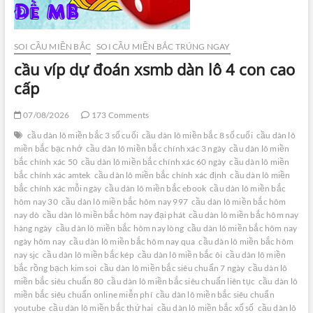
SOI CẦU MIỀN BẮC
SOI CẦU MIỀN BẮC TRÚNG NGAY
cầu víp dự đoán xsmb dàn lô 4 con cao
cấp
07/08/2026
173 Comments
cầu dàn lô miền bắc 3 số cuối
cầu dàn lô miền bắc 8 số cuối
cầu dàn lô
miền bắc bạc nhớ
cầu dàn lô miền bắc chính xác 3 ngày
cầu dàn lô miền
bắc chính xác 50
cầu dàn lô miền bắc chính xác 60 ngày
cầu dàn lô miền
bắc chính xác amtek
cầu dàn lô miền bắc chính xác định
cầu dàn lô miền
bắc chính xác mỗi ngày
cầu dàn lô miền bắc ebook
cầu dàn lô miền bắc
hôm nay 30
cầu dàn lô miền bắc hôm nay 997
cầu dàn lô miền bắc hôm
nay dò
cầu dàn lô miền bắc hôm nay đại phát
cầu dàn lô miền bắc hôm nay
hàng ngày
cầu dàn lô miền bắc hôm nay lòng
cầu dàn lô miền bắc hôm nay
ngày hôm nay
cầu dàn lô miền bắc hôm nay qua
cầu dàn lô miền bắc hôm
nay sjc
cầu dàn lô miền bắc kép
cầu dàn lô miền bắc ôi
cầu dàn lô miền
bắc rồng bạch kim soi
cầu dàn lô miền bắc siêu chuẩn 7 ngày
cầu dàn lô
miền bắc siêu chuẩn 80
cầu dàn lô miền bắc siêu chuẩn liên tục
cầu dàn lô
miền bắc siêu chuẩn online miễn phí
cầu dàn lô miền bắc siêu chuẩn
youtube
cầu dàn lô miền bắc thứ hai
cầu dàn lô miền bắc xổ số
cầu dàn lô