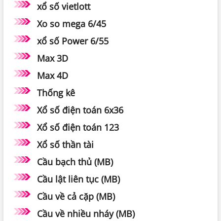
xổ số vietlott
Xo so mega 6/45
xổ số Power 6/55
Max 3D
Max 4D
Thống kê
Xổ số điện toán 6x36
Xổ số điện toán 123
Xổ số thần tài
Cầu bạch thủ (MB)
Cầu lật liên tục (MB)
Cầu về cả cặp (MB)
Cầu về nhiều nháy (MB)