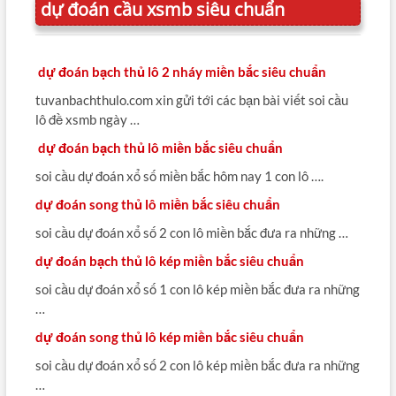
dự đoán cầu xsmb siêu chuẩn
dự đoán bạch thủ lô 2 nháy miền bắc siêu chuẩn
tuvanbachthulo.com xin gửi tới các bạn bài viết soi cầu
lô đề xsmb ngày …
dự đoán bạch thủ lô miền bắc siêu chuẩn
soi cầu dự đoán xổ số miền bắc hôm nay 1 con lô ….
dự đoán song thủ lô miền bắc siêu chuẩn
soi cầu dự đoán xổ số 2 con lô miền bắc đưa ra những …
dự đoán bạch thủ lô kép miền bắc siêu chuẩn
soi cầu dự đoán xổ số 1 con lô kép miền bắc đưa ra những
…
dự đoán song thủ lô kép miền bắc siêu chuẩn
soi cầu dự đoán xổ số 2 con lô kép miền bắc đưa ra những
…