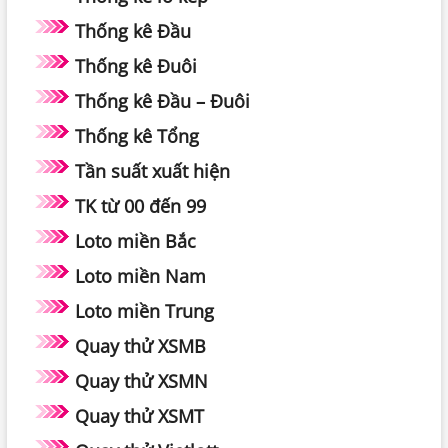
Thống kê Đầu
Thống kê Đuôi
Thống kê Đầu – Đuôi
Thống kê Tổng
Tần suất xuất hiện
TK từ 00 đến 99
Loto miền Bắc
Loto miền Nam
Loto miền Trung
Quay thử XSMB
Quay thử XSMN
Quay thử XSMT