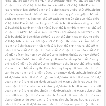
xsmb
chốt số bạch thủ lô 3 miền
chốt số bạch thủ lô 999
chốt số bạch thủ
lô bạch thủ
chốt số bạch thủ lô chính xác 678
chốt số bạch thủ lô chính
xác rông bach kim
chốt số bạch thủ lô chính xác youtube
chốt số bạch thủ
lô hôm nay eximbank
chốt số bạch thủ lô hôm nay giờ hoàng đạo
chốt số
bach thu lo hom nay kon tum
chốt số bạch thủ lô miền bắc đẹp nhất
chốt
số bạch thủ lô miền bắc ecolodge
chốt số bạch thủ lô tối nay vũng tàu
chốt
số bạch thủ lô xsmb âm nhất
chốt số bạch thủ lô xsmb kim hôm nay
chốt số
lô bạch thủ 2477
chốt số lô bạch thủ 5777
chốt số lô bạch thủ 7777
chốt
số lô bạch thủ ăn bao nhiêu
chốt số lô bạch thủ chính xác âm dương
chốt
số lô bạch thủ chính xác bất bại
chốt số lô bạch thủ chính xác cầu
chốt số
lô bạch thủ chính xác êm nhất
chốt số lô bạch thủ chính xác ra
chốt số lô
bạch thủ ên
chốt số lô bạch thủ ênh
chốt số lô bạch thủ soi cầu
chốt số lô
đề miền bắc online hôm nay
chốt số song thủ lô miền bắc 10 ngày
chốt số
song thủ lô miền bắc âu
chốt số song thủ lô miền bắc vip 24
chốt số song
thủ lô xổ số miền bắc
chốt số song thủ lô xsmb chuẩn 100
chốt số song thủ
lô xsmb đoán
chốt số song thủ lô xsmb khung 2 ngay
dự đoán bạch thủ lô
gan
dự đoán bạch thủ lô miền bắc euro hôm nay
dự đoán bạch thủ lô xổ số
24
dự đoán bạch thủ lô xổ số ngọc minh
dự đoán bạch thủ lô xsmb 365
dự
đoán bạch thủ lô xsmb âm
dự đoán bạch thủ lô xsmb chính xác 2018
dự
đoán bạch thủ lô xsmb chính xác khung
dự đoán bạch thủ lô xsmb excel
dự
đoán bạch thủ lô xsmb siêu chuẩn 99
dự đoán bạch thủ lô xsmb siêu chuẩn
excel
dự đoán bạch thủ lô xsmb siêu chuẩn mp4
dự đoán bạch thủ lô xsmb
siêu chuẩn mpt
dự đoán bạch thủ lô xsmb siêu chuẩn quê hương
dự đoán
bạch thủ lô xsmb tt
dự đoán xsmb bạch thủ lô
kqxsmb plus lô bạch thủ
soi