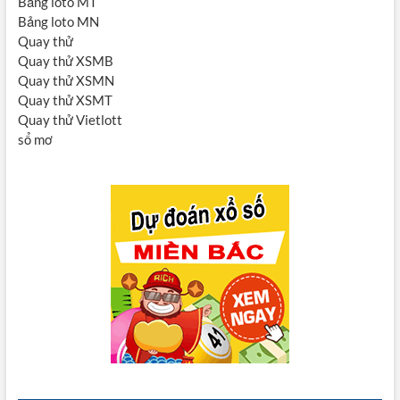
Bảng loto MT
Bảng loto MN
Quay thử
Quay thử XSMB
Quay thử XSMN
Quay thử XSMT
Quay thử Vietlott
sổ mơ