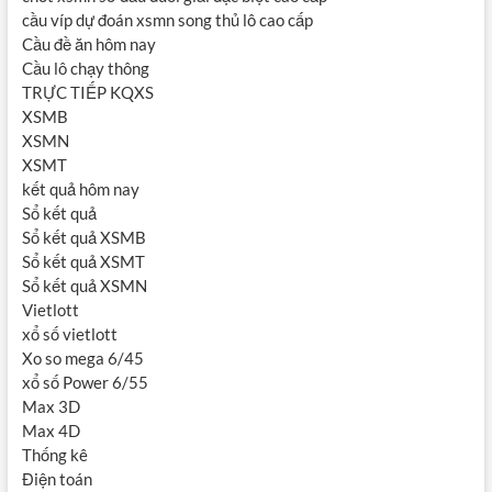
cầu víp dự đoán xsmn song thủ lô cao cấp
Cầu đề ăn hôm nay
Cầu lô chạy thông
TRỰC TIẾP KQXS
XSMB
XSMN
XSMT
kết quả hôm nay
Sổ kết quả
Sổ kết quả XSMB
Sổ kết quả XSMT
Sổ kết quả XSMN
Vietlott
xổ số vietlott
Xo so mega 6/45
xổ số Power 6/55
Max 3D
Max 4D
Thống kê
Điện toán