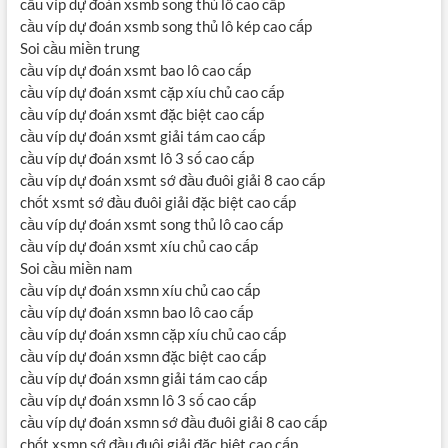
cầu víp dự đoán xsmb song thủ lô cao cấp
cầu víp dự đoán xsmb song thủ lô kép cao cấp
Soi cầu miền trung
cầu víp dự đoán xsmt bao lô cao cấp
cầu víp dự đoán xsmt cặp xíu chủ cao cấp
cầu víp dự đoán xsmt đặc biệt cao cấp
cầu víp dự đoán xsmt giải tám cao cấp
cầu víp dự đoán xsmt lô 3 số cao cấp
cầu víp dự đoán xsmt sớ đầu đuôi giải 8 cao cấp
chốt xsmt sớ đầu đuôi giải đặc biệt cao cấp
cầu víp dự đoán xsmt song thủ lô cao cấp
cầu víp dự đoán xsmt xíu chủ cao cấp
Soi cầu miền nam
cầu víp dự đoán xsmn xíu chủ cao cấp
cầu víp dự đoán xsmn bao lô cao cấp
cầu víp dự đoán xsmn cặp xíu chủ cao cấp
cầu víp dự đoán xsmn đặc biệt cao cấp
cầu víp dự đoán xsmn giải tám cao cấp
cầu víp dự đoán xsmn lô 3 số cao cấp
cầu víp dự đoán xsmn sớ đầu đuôi giải 8 cao cấp
chốt xsmn sớ đầu đuôi giải đặc biệt cao cấp