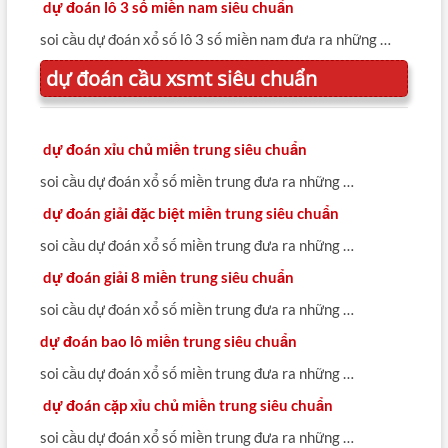
dự đoán lô 3 số miền nam siêu chuẩn
soi cầu dự đoán xổ số lô 3 số miền nam đưa ra những …
dự đoán cầu xsmt siêu chuẩn
dự đoán xỉu chủ miền trung siêu chuẩn
soi cầu dự đoán xổ số miền trung đưa ra những …
dự đoán giải đặc biệt miền trung siêu chuẩn
soi cầu dự đoán xổ số miền trung đưa ra những …
dự đoán giải 8 miền trung siêu chuẩn
soi cầu dự đoán xổ số miền trung đưa ra những …
dự đoán bao lô miền trung siêu chuẩn
soi cầu dự đoán xổ số miền trung đưa ra những …
dự đoán cặp xỉu chủ miền trung siêu chuẩn
soi cầu dự đoán xổ số miền trung đưa ra những …