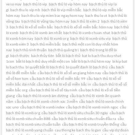
ve so may
bạch thủ lô vip
bạch thủ lô vip hôm nay
bạch thủ lô vip là
gì
bach thu lo vip mb
bạch thủ lô vip miền bắc
bạch thủ lô vip miền bắc
hôm nay
bach thu lo vip mien bac ngay hom nay
bach thu lo vt
bạch thủ lô
vũng tàu
bạch thủ lô vũng tàu hôm nay
bạch thủ lô xiên 2
bạch thủ lô xiên
3
bạch thủ lô xổ số miền bắc
bạch thủ lô xổ số miền bắc hôm nay
bạch thủ
lô xsmb
bạch thủ lô xsmb âm nhất
bạch thủ lô xsmb chuan nhat
bạch thủ
lô xsmb hôm nay
bạch thủ lô xsmb org
bạch thủ lô xsmb siêu vip
bạch thủ
lô xsmb xiên 3
bạch thủ miền bắc
bạch thủ một con lô duy nhất hôm
nay
bạch thủ ninh thuận
bạch thủ quảng trị
bạch thủ trong lô đề là
gì
bạch thược
bách thủy tiên
bắt lô bạch thủ
bat lo bach thu duy nhat
1con
bắt lô bạch thủ duy nhất một con
bắt lô bạch thủ hôm nay
bi kip bat
lo bach thu
bí quyết bắt lô bạch thủ
bí quyết đánh lô bạch thủ
cầu bạch
thủ lô đề miền bắc
cầu bạch thủ lô xổ số an giang hôm nay
cầu bạch thủ lô
xổ số kon tum
cầu bạch thủ lô xổ số miền bắc 99
cầu bạch thủ lô xổ số
miền bắc dài nhất
cầu bạch thủ lô xổ số miền bắc in
cầu bạch thủ lô xổ số
miền bắc org
cầu bạch thủ lô xổ số tây ninh
cầu bạch thủ lô xổ số tiền
giang
cầu bạch thủ lô xsmb âm dương
cầu bạch thủ lô xsmb ăn quanh
năm
cầu bạch thủ lô xsmb chính xác 3 miền
cầu bạch thủ lô xsmb chính
xác uno
cầu bạch thủ lô xsmb index
cầu bạch thủ lô xsmb minh ngoc
cầu
bạch thủ lô xsmb org
cầu bạch thủ lô xsmb siêu chuẩn 30 ngày
cầu bạch
thủ lô xsmb siêu chuẩn 888
cầu bạch thủ lô xsmb siêu chuẩn đầu ra
cầu
bạch thủ lô xsmb siêu chuẩn tuần
cầu bạch thủ lô xsmb truyền thống
cầu
bạch thủ lô xsmb yang chuẩn
cau thong ke bach thu lo gan
cầu víp dự đoán