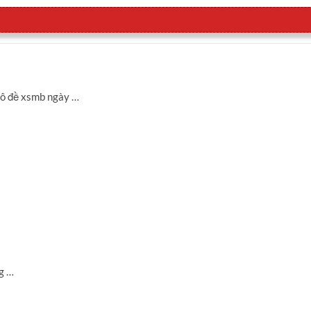
 lô đề xsmb ngày …
ng …