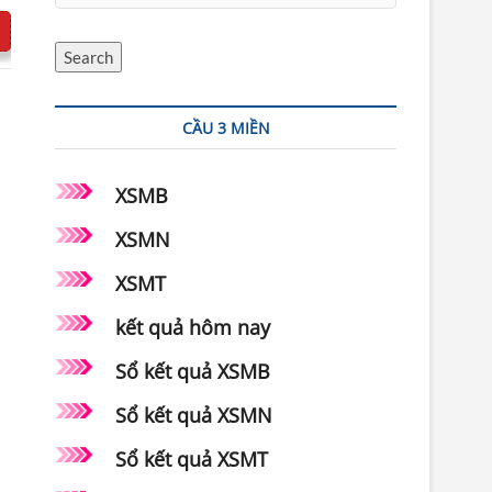
Search
CẦU 3 MIỀN
XSMB
XSMN
XSMT
kết quả hôm nay
Sổ kết quả XSMB
Sổ kết quả XSMN
Sổ kết quả XSMT