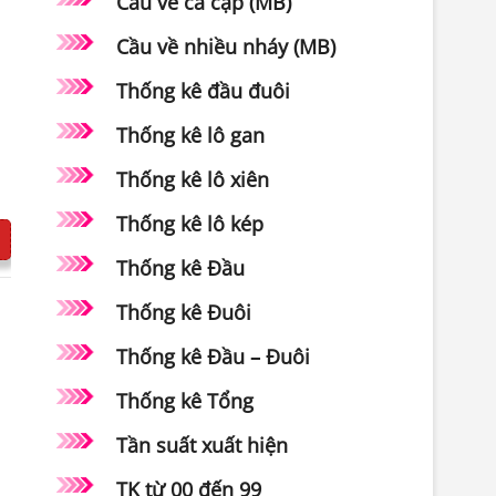
Cầu về cả cặp (MB)
Cầu về nhiều nháy (MB)
Thống kê đầu đuôi
Thống kê lô gan
Thống kê lô xiên
Thống kê lô kép
Thống kê Đầu
Thống kê Đuôi
Thống kê Đầu – Đuôi
Thống kê Tổng
Tần suất xuất hiện
TK từ 00 đến 99