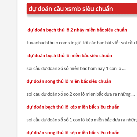
dự đoán cầu xsmb siêu chuẩn
dự đoán bạch thủ lô 2 nháy miền bắc siêu chuẩn
tuvanbachthulo.com xin gửi tới các bạn bài viết soi cầu
dự đoán bạch thủ lô miền bắc siêu chuẩn
soi cầu dự đoán xổ số miền bắc hôm nay 1 con lô ….
dự đoán song thủ lô miền bắc siêu chuẩn
soi cầu dự đoán xổ số 2 con lô miền bắc đưa ra những …
dự đoán bạch thủ lô kép miền bắc siêu chuẩn
soi cầu dự đoán xổ số 1 con lô kép miền bắc đưa ra nhữ
dự đoán song thủ lô kép miền bắc siêu chuẩn