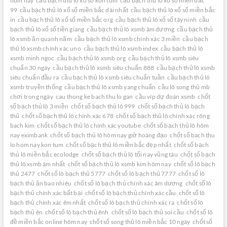
hôm nay
cầu bạch thủ lô xổ số kon tum
cầu bạch thủ lô xổ số miền bắc
99
cầu bạch thủ lô xổ số miền bắc dài nhất
cầu bạch thủ lô xổ số miền bắc
in
cầu bạch thủ lô xổ số miền bắc org
cầu bạch thủ lô xổ số tây ninh
cầu
bạch thủ lô xổ số tiền giang
cầu bạch thủ lô xsmb âm dương
cầu bạch thủ
lô xsmb ăn quanh năm
cầu bạch thủ lô xsmb chính xác 3 miền
cầu bạch
thủ lô xsmb chính xác uno
cầu bạch thủ lô xsmb index
cầu bạch thủ lô
xsmb minh ngoc
cầu bạch thủ lô xsmb org
cầu bạch thủ lô xsmb siêu
chuẩn 30 ngày
cầu bạch thủ lô xsmb siêu chuẩn 888
cầu bạch thủ lô xsmb
siêu chuẩn đầu ra
cầu bạch thủ lô xsmb siêu chuẩn tuần
cầu bạch thủ lô
xsmb truyền thống
cầu bạch thủ lô xsmb yang chuẩn
cầu lô song thủ mb
chơi trong ngày
cau thong ke bach thu lo gan
cầu víp dự đoán xsmb
chốt
số bạch thủ lô 3 miền
chốt số bạch thủ lô 999
chốt số bạch thủ lô bạch
thủ
chốt số bạch thủ lô chính xác 678
chốt số bạch thủ lô chính xác rông
bach kim
chốt số bạch thủ lô chính xác youtube
chốt số bạch thủ lô hôm
nay eximbank
chốt số bạch thủ lô hôm nay giờ hoàng đạo
chốt số bach thu
lo hom nay kon tum
chốt số bạch thủ lô miền bắc đẹp nhất
chốt số bạch
thủ lô miền bắc ecolodge
chốt số bạch thủ lô tối nay vũng tàu
chốt số bạch
thủ lô xsmb âm nhất
chốt số bạch thủ lô xsmb kim hôm nay
chốt số lô bạch
thủ 2477
chốt số lô bạch thủ 5777
chốt số lô bạch thủ 7777
chốt số lô
bạch thủ ăn bao nhiêu
chốt số lô bạch thủ chính xác âm dương
chốt số lô
bạch thủ chính xác bất bại
chốt số lô bạch thủ chính xác cầu
chốt số lô
bạch thủ chính xác êm nhất
chốt số lô bạch thủ chính xác ra
chốt số lô
bạch thủ ên
chốt số lô bạch thủ ênh
chốt số lô bạch thủ soi cầu
chốt số lô
đề miền bắc online hôm nay
chốt số song thủ lô miền bắc 10 ngày
chốt số