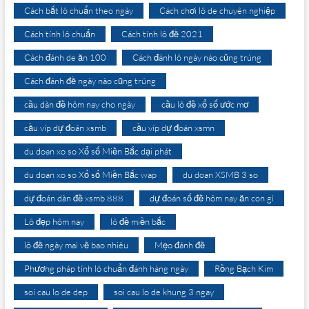
Cách bắt lô chuẩn theo ngày
Cách chơi lô de chuyên nghiệp
Cách tính lô chuẩn
Cách tính lô đề 2021
Cách đánh de ăn 100
Cách đánh lô ngày nào cũng trúng
Cách đánh đề ngày nào cũng trúng
cầu dàn đề hôm nay cho ngày
cầu lô đề xổ số ước mơ
cầu víp dự đoán xsmb
cầu víp dự đoán xsmn
du doan xo so Xổ số Miền Bắc dại phát
du doan xo so Xổ số Miền Bắc wap
du doan XSMB 3 so
dự đoán dàn đề xsmb 888
dự đoán số đề hôm nay ăn con gì
Lô đẹp hôm nay
lô đề miền bắc
lô đề ngày mai về bao nhiêu
Mẹo đánh đề
Phương pháp tính lô chuẩn đánh hàng ngày
Rồng Bạch Kim
soi cau lo de dep
soi cau lo de khung 3 ngay