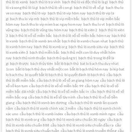
thủ lô tô xsmb
bạch thủ lô trà vinh
bạch thủ lô và độc thủ lô là gì
bạch thủ
lô và song thủ lô là gì
bạch thủ lô về con gì
bạch thủ lô về số gì
bach thu lo
ve so may
bạch thủ lô vip
bạch thủ lô vip hôm nay
bạch thủ lô vip là
gì
bach thu lo vip mb
bạch thủ lô vip miền bắc
bạch thủ lô vip miền bắc
hôm nay
bach thu lo vip mien bac ngay hom nay
bach thu lo vt
bạch thủ lô
vũng tàu
bạch thủ lô vũng tàu hôm nay
bạch thủ lô xiên 2
bạch thủ lô xiên
3
bạch thủ lô xổ số miền bắc
bạch thủ lô xổ số miền bắc hôm nay
bạch thủ
lô xsmb
bạch thủ lô xsmb âm nhất
bạch thủ lô xsmb chuan nhat
bạch thủ
lô xsmb hôm nay
bạch thủ lô xsmb org
bạch thủ lô xsmb siêu vip
bạch thủ
lô xsmb xiên 3
bạch thủ miền bắc
bạch thủ một con lô duy nhất hôm
nay
bạch thủ ninh thuận
bạch thủ quảng trị
bạch thủ trong lô đề là
gì
bạch thược
bách thủy tiên
bắt lô bạch thủ
bat lo bach thu duy nhat
1con
bắt lô bạch thủ duy nhất một con
bắt lô bạch thủ hôm nay
bi kip bat
lo bach thu
bí quyết bắt lô bạch thủ
bí quyết đánh lô bạch thủ
cầu bạch
thủ lô đề miền bắc
cầu bạch thủ lô xổ số an giang hôm nay
cầu bạch thủ lô
xổ số kon tum
cầu bạch thủ lô xổ số miền bắc 99
cầu bạch thủ lô xổ số
miền bắc dài nhất
cầu bạch thủ lô xổ số miền bắc in
cầu bạch thủ lô xổ số
miền bắc org
cầu bạch thủ lô xổ số tây ninh
cầu bạch thủ lô xổ số tiền
giang
cầu bạch thủ lô xsmb âm dương
cầu bạch thủ lô xsmb ăn quanh
năm
cầu bạch thủ lô xsmb chính xác 3 miền
cầu bạch thủ lô xsmb chính
xác uno
cầu bạch thủ lô xsmb index
cầu bạch thủ lô xsmb minh ngoc
cầu
bạch thủ lô xsmb org
cầu bạch thủ lô xsmb siêu chuẩn 30 ngày
cầu bạch
thủ lô xsmb siêu chuẩn 888
cầu bạch thủ lô xsmb siêu chuẩn đầu ra
cầu
bạch thủ lô xsmb siêu chuẩn tuần
cầu bạch thủ lô xsmb truyền thống
cầu