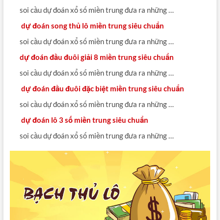
soi cầu dự đoán xổ số miền trung đưa ra những …
dự đoán song thủ lô miền trung siêu chuẩn
soi cầu dự đoán xổ số miền trung đưa ra những …
dự đoán đầu đuôi giải 8 miền trung siêu chuẩn
soi cầu dự đoán xổ số miền trung đưa ra những …
dự đoán đầu đuôi đặc biệt miền trung siêu chuẩn
soi cầu dự đoán xổ số miền trung đưa ra những …
dự đoán lô 3 số miền trung siêu chuẩn
soi cầu dự đoán xổ số miền trung đưa ra những …