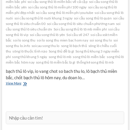
miền bắc phí
soi cầu song thủ lô miền bắc về cả cặp
soi cầu song thủ lô
miền bắc yên
soi cầu song thủ lô miễn phí 100 ngày
soi cầu song thủ lô
miễn phí đẹp nhất
soi cầu song thủ lô miễn phí youtube
soi cầu song thủ lô
nuôi
soi cầu song thủ lô nuôi khung 3 ngày
soi cầu song thủ lô quán
soi cầu
song thủ lô siêu chuẩn 00
soi cầu song thủ lô siêu chuẩn phương nam
soi
cầu song thủ lô siêu chuẩn ưx
Soi cầu song thủ lô tô mb miễn phí
soi cầu
song thủ lô vip
soi cầu song thủ lô yên
Soi cầu stl 247
soi cầu xskt miền
bắc
soi lo song thu
soi lo song thu mien bac hom nay
soi song thu lo
soi
song thu lo.info
soicau song thu lo
song lô bạch thủ
sông lô chiều cuối
thu
sông lô thuộc tỉnh nào
Song thủ đề là gì
Song thủ khung 3 ngày miễn
phí
song thủ khung 5 ngày
song thủ lô mb
song thủ lô miền bắc
song thủ lô
miền bắc hôm nay
song thủ lô miền bắc là gì
thống kê song thủ lô mb
bạch thủ lô vip, io vang chot so bach thu lo, lô bạch thủ miền
bắc, chốt bạch thủ lô hôm nay, du doan lo…
cầu
View More
víp
dự
đoán
xsmb
song
thủ
lô
cao
cấp