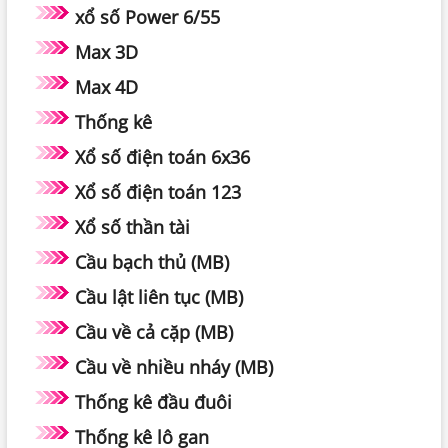
xổ số Power 6/55
Max 3D
Max 4D
Thống kê
Xổ số điện toán 6x36
Xổ số điện toán 123
Xổ số thần tài
Cầu bạch thủ (MB)
Cầu lật liên tục (MB)
Cầu về cả cặp (MB)
Cầu về nhiều nháy (MB)
Thống kê đầu đuôi
Thống kê lô gan