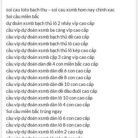
soi cau loto bach thu – soi cau xsmb hom nay chinh xac
Soi cầu miền bắc
dự đoán xsmb bạch thủ lô 2 nháy víp cao cấp
cầu víp dự đoán xsmb ba càng víp cao cấp
cầu víp dự đoán xsmb bạch thủ đề cao cấp
cầu víp dự đoán xsmb bạch thủ lô cao cấp
cầu víp dự đoán xsmb bạch thủ lô kép cao cấp
cầu víp dự đoán xsmb cặp 3 càng víp cao cấp
cầu víp dự đoán dàn đề 4 con miền bắc cao cấp
cầu víp dự đoán xsmb dàn đề 6 con cao cấp
cầu víp dự đoán xsmb dàn đề 8 con cao cấp
cầu víp dự đoán xsmb dàn đề 10 con cao cấp
cầu víp dự đoán xsmb dàn đề đầu đuôi cao cấp
cầu víp dự đoán xsmb dàn lô 10 con cao cấp
cầu víp dự đoán xsmb dàn lô 4 con cao cấp
Soi cầu miền bắc trúng ngay
cầu víp dự đoán xsmb dàn lô 6 con cao cấp
cầu víp dự đoán xsmb dàn lô 8 con cao cấp
cầu víp dự đoán xsmb lô xiên 2 cao cấp