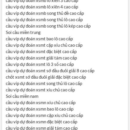
cầu víp dự đoán xsmb lô xiên 3 cao cấp
cầu víp dự đoán xsmb lô xiên 4 cao cấp
cầu víp dự đoán xsmb song thủ đề cao cấp
cầu víp dự đoán xsmb song thủ lô cao cấp
cầu víp dự đoán xsmb song thủ lô kép cao cấp
Soi cầu miền trung
cầu víp dự đoán xsmt bao lô cao cấp
cầu víp dự đoán xsmt cặp xíu chủ cao cấp
cầu víp dự đoán xsmt đặc biệt cao cấp
cầu víp dự đoán xsmt giải tám cao cấp
cầu víp dự đoán xsmt lô 3 số cao cấp
cầu víp dự đoán xsmt sớ đầu đuôi giải 8 cao cấp
chốt xsmt sớ đầu đuôi giải đặc biệt cao cấp
cầu víp dự đoán xsmt song thủ lô cao cấp
cầu víp dự đoán xsmt xíu chủ cao cấp
Soi cầu miền nam
cầu víp dự đoán xsmn xíu chủ cao cấp
cầu víp dự đoán xsmn bao lô cao cấp
cầu víp dự đoán xsmn cặp xíu chủ cao cấp
cầu víp dự đoán xsmn đặc biệt cao cấp
cầu víp dự đoán xsmn giải tám cao cấp