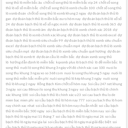
song thủ lô miền bắc âu
chốt số song thủ lô miền bắc vip 24
chốt số song
thủ lô xổ số miền bắc
chốt số song thủ lô xsmb chuẩn 100
chốt số song thủ
lô xsmb đoán
chốt số song thủ lô xsmb khung 2 ngay
dự đoán bạch thủ lô
gan
dự đoán bạch thủ lô miền bắc euro hôm nay
dự đoán bạch thủ lô xổ số
24
dự đoán bạch thủ lô xổ số ngọc minh
dự đoán bạch thủ lô xsmb 365
dự
đoán bạch thủ lô xsmb âm
dự đoán bạch thủ lô xsmb chính xác 2018
dự
đoán bạch thủ lô xsmb chính xác khung
dự đoán bạch thủ lô xsmb excel
dự
đoán bạch thủ lô xsmb siêu chuẩn 99
dự đoán bạch thủ lô xsmb siêu chuẩn
excel
dự đoán bạch thủ lô xsmb siêu chuẩn mp4
dự đoán bạch thủ lô xsmb
siêu chuẩn mpt
dự đoán bạch thủ lô xsmb siêu chuẩn quê hương
dự đoán
bạch thủ lô xsmb tt
dự đoán cầu lô miền bắc
dự đoán xsmb song thủ
lô
hướng dẫn đánh lô miền bắc
kqxsmb plus lô bạch thủ
lô đề miền bắc
lô
song thủ
nuôi lô song thủ khung 3 ngày với đó chính xác cao 100
nuoi lo
song thu khung 3 ngay xo so 368 com
nuoi lo song thu khung 5 ngay
nuôi lô
song thủ miền bắc miễn phí
nuôi song thủ lô kép khung 3 ngày
nuôi song
thủ lô khung 2 ngay
Rồng Bạch Kim chốt số hôm nay
Soi cầu 247 net khung
3 ngày
soi cau 88nuoi lo song thu khung 3 ngay
soi cầu bạch thủ lô chính
xác khung 100
soi cầu bạch thủ lô chính xác u23
soi cau bach thu lo de
mien bac mien phi
soi cầu bạch thủ lô hôm nay 777
soi cau bach thu lô hom
nay chinh xac nhat
soi cầu bạch thủ lô hôm nay chuẩn nhất
soi cầu bạch
thủ lô miền bắc 500 ngày
soi cầu bạch thủ lô miền bắc hôm nay
soi cầu
bạch thủ lô ngày mai 11 tháng 7
soi cầu bạch thủ lô ngày mai 26
soi cầu
bạch thủ lô ngày mai gia lai
soi cầu bạch thủ lô ngày mai giải đặc biệt
soi
cầu bạch thủ lô ngày mai là bao nhiêu
soi cầu bạch thủ lô ngày mai phuong