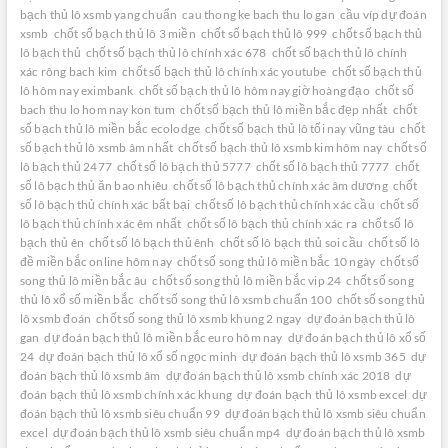
bạch thủ lô xsmb yang chuẩn
cau thong ke bach thu lo gan
cầu víp dự đoán
xsmb
chốt số bạch thủ lô 3 miền
chốt số bạch thủ lô 999
chốt số bạch thủ
lô bạch thủ
chốt số bạch thủ lô chính xác 678
chốt số bạch thủ lô chính
xác rông bach kim
chốt số bạch thủ lô chính xác youtube
chốt số bạch thủ
lô hôm nay eximbank
chốt số bạch thủ lô hôm nay giờ hoàng đạo
chốt số
bach thu lo hom nay kon tum
chốt số bạch thủ lô miền bắc đẹp nhất
chốt
số bạch thủ lô miền bắc ecolodge
chốt số bạch thủ lô tối nay vũng tàu
chốt
số bạch thủ lô xsmb âm nhất
chốt số bạch thủ lô xsmb kim hôm nay
chốt số
lô bạch thủ 2477
chốt số lô bạch thủ 5777
chốt số lô bạch thủ 7777
chốt
số lô bạch thủ ăn bao nhiêu
chốt số lô bạch thủ chính xác âm dương
chốt
số lô bạch thủ chính xác bất bại
chốt số lô bạch thủ chính xác cầu
chốt số
lô bạch thủ chính xác êm nhất
chốt số lô bạch thủ chính xác ra
chốt số lô
bạch thủ ên
chốt số lô bạch thủ ênh
chốt số lô bạch thủ soi cầu
chốt số lô
đề miền bắc online hôm nay
chốt số song thủ lô miền bắc 10 ngày
chốt số
song thủ lô miền bắc âu
chốt số song thủ lô miền bắc vip 24
chốt số song
thủ lô xổ số miền bắc
chốt số song thủ lô xsmb chuẩn 100
chốt số song thủ
lô xsmb đoán
chốt số song thủ lô xsmb khung 2 ngay
dự đoán bạch thủ lô
gan
dự đoán bạch thủ lô miền bắc euro hôm nay
dự đoán bạch thủ lô xổ số
24
dự đoán bạch thủ lô xổ số ngọc minh
dự đoán bạch thủ lô xsmb 365
dự
đoán bạch thủ lô xsmb âm
dự đoán bạch thủ lô xsmb chính xác 2018
dự
đoán bạch thủ lô xsmb chính xác khung
dự đoán bạch thủ lô xsmb excel
dự
đoán bạch thủ lô xsmb siêu chuẩn 99
dự đoán bạch thủ lô xsmb siêu chuẩn
excel
dự đoán bạch thủ lô xsmb siêu chuẩn mp4
dự đoán bạch thủ lô xsmb