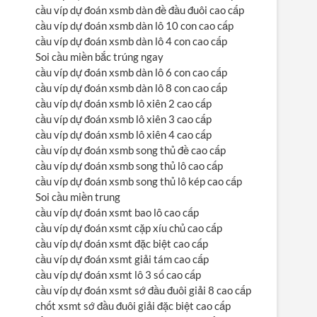
cầu víp dự đoán xsmb dàn đề đầu đuôi cao cấp
cầu víp dự đoán xsmb dàn lô 10 con cao cấp
cầu víp dự đoán xsmb dàn lô 4 con cao cấp
Soi cầu miền bắc trúng ngay
cầu víp dự đoán xsmb dàn lô 6 con cao cấp
cầu víp dự đoán xsmb dàn lô 8 con cao cấp
cầu víp dự đoán xsmb lô xiên 2 cao cấp
cầu víp dự đoán xsmb lô xiên 3 cao cấp
cầu víp dự đoán xsmb lô xiên 4 cao cấp
cầu víp dự đoán xsmb song thủ đề cao cấp
cầu víp dự đoán xsmb song thủ lô cao cấp
cầu víp dự đoán xsmb song thủ lô kép cao cấp
Soi cầu miền trung
cầu víp dự đoán xsmt bao lô cao cấp
cầu víp dự đoán xsmt cặp xíu chủ cao cấp
cầu víp dự đoán xsmt đặc biệt cao cấp
cầu víp dự đoán xsmt giải tám cao cấp
cầu víp dự đoán xsmt lô 3 số cao cấp
cầu víp dự đoán xsmt sớ đầu đuôi giải 8 cao cấp
chốt xsmt sớ đầu đuôi giải đặc biệt cao cấp