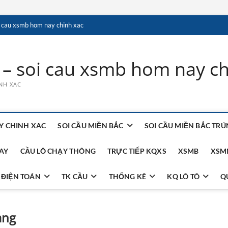
oi cau xsmb hom nay chinh xac
u – soi cau xsmb hom nay c
NH XAC
AY CHINH XAC
SOI CẦU MIỀN BẮC
SOI CẦU MIỀN BẮC TR
AY
CẦU LÔ CHẠY THÔNG
TRỰC TIẾP KQXS
XSMB
XSM
ĐIỆN TOÁN
TK CẦU
THỐNG KÊ
KQ LÔ TÔ
Q
àng