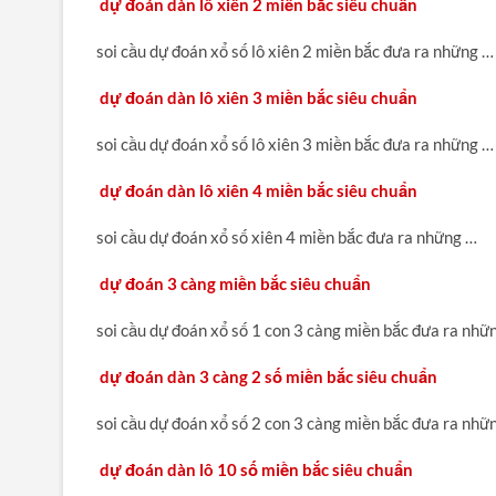
dự đoán dàn lô xiên 2 miền bắc siêu chuẩn
soi cầu dự đoán xổ số lô xiên 2 miền bắc đưa ra những …
dự đoán dàn lô xiên 3 miền bắc siêu chuẩn
soi cầu dự đoán xổ số lô xiên 3 miền bắc đưa ra những …
dự đoán dàn lô xiên 4 miền bắc siêu chuẩn
soi cầu dự đoán xổ số xiên 4 miền bắc đưa ra những …
dự đoán 3 càng miền bắc siêu chuẩn
soi cầu dự đoán xổ số 1 con 3 càng miền bắc đưa ra nhữ
dự đoán dàn 3 càng 2 số miền bắc siêu chuẩn
soi cầu dự đoán xổ số 2 con 3 càng miền bắc đưa ra nhữ
dự đoán dàn lô 10 số miền bắc siêu chuẩn