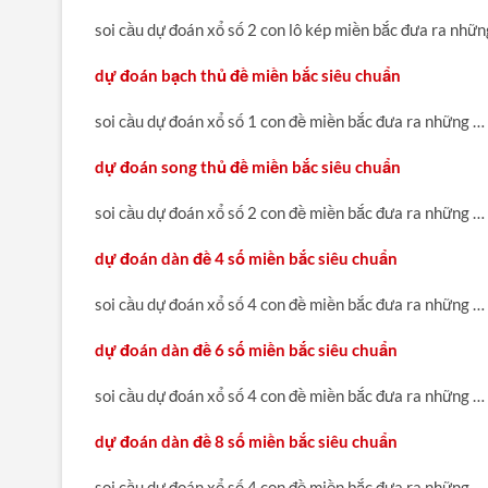
soi cầu dự đoán xổ số 2 con lô kép miền bắc đưa ra nhữ
dự đoán bạch thủ đề miền bắc siêu chuẩn
soi cầu dự đoán xổ số 1 con đề miền bắc đưa ra những …
dự đoán song thủ đề miền bắc siêu chuẩn
soi cầu dự đoán xổ số 2 con đề miền bắc đưa ra những …
dự đoán dàn đề 4 số miền bắc siêu chuẩn
soi cầu dự đoán xổ số 4 con đề miền bắc đưa ra những …
dự đoán dàn đề 6 số miền bắc siêu chuẩn
soi cầu dự đoán xổ số 4 con đề miền bắc đưa ra những …
dự đoán dàn đề 8 số miền bắc siêu chuẩn
soi cầu dự đoán xổ số 4 con đề miền bắc đưa ra những …