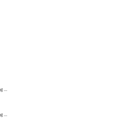
ng …
ng …