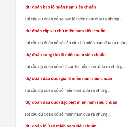
dự đoán bao lô miền nam siêu chuẩn
soi cầu dự đoán xổ số bao lô miền nam đưa ra những …
dự đoán cặp xỉu chủ miền nam siêu chuẩn
soi cầu dự đoán xổ số cắp xiu chủ miền nam đưa ra nhữn
dự đoán song thủ lô miền nam siêu chuẩn
soi cầu dự đoán xổ số 2 con lô miền nam đưa ra những …
dự đoán đầu đuôi giải 8 miền nam siêu chuẩn
soi cầu dự đoán xổ số miền nam đưa ra những …
dự đoán đầu đuôi đặc biệt miền nam siêu chuẩn
soi cầu dự đoán xổ số miền nam đưa ra những …
dự đoán lô 3 số miền nam siêu chuẩn