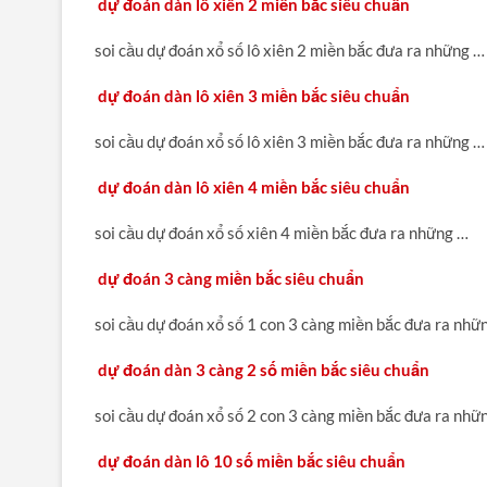
dự đoán dàn lô xiên 2 miền bắc siêu chuẩn
soi cầu dự đoán xổ số lô xiên 2 miền bắc đưa ra những …
dự đoán dàn lô xiên 3 miền bắc siêu chuẩn
soi cầu dự đoán xổ số lô xiên 3 miền bắc đưa ra những …
dự đoán dàn lô xiên 4 miền bắc siêu chuẩn
soi cầu dự đoán xổ số xiên 4 miền bắc đưa ra những …
dự đoán 3 càng miền bắc siêu chuẩn
soi cầu dự đoán xổ số 1 con 3 càng miền bắc đưa ra nhữ
dự đoán dàn 3 càng 2 số miền bắc siêu chuẩn
soi cầu dự đoán xổ số 2 con 3 càng miền bắc đưa ra nhữ
dự đoán dàn lô 10 số miền bắc siêu chuẩn