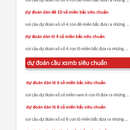
dự đoán dàn đề 10 số miền bắc siêu chuẩn
soi cầu dự đoán xổ số 4 con đề miền bắc đưa ra những …
dự đoán dàn lô 4 số miền bắc siêu chuẩn
soi cầu dự đoán xổ số 4 con lô miền bắc đưa ra những …
dự đoán cầu xsmb siêu chuẩn
dự đoán dàn lô 6 số miền bắc siêu chuẩn
soi cầu dự đoán xổ số miền nam 6 con lô đưa ra những …
dự đoán dàn lô 8 số miền bắc siêu chuẩn
soi cầu dự đoán xổ số 8 con lô miền bắc đưa ra những …