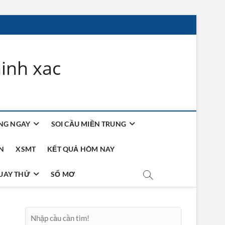
hinh xac
ÚNG NGAY
SOI CẦU MIỀN TRUNG
N
XSMT
KẾT QUẢ HÔM NAY
UAY THỬ
SỔ MƠ