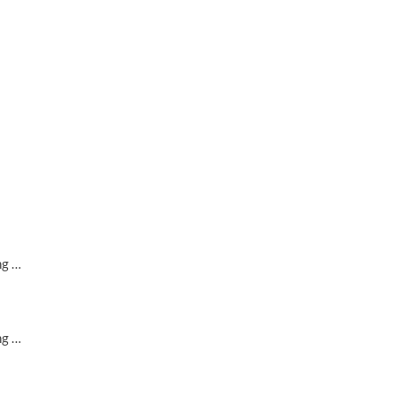
ng …
ng …