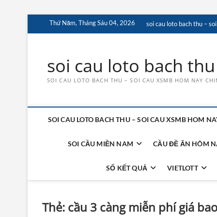
Skip
Thứ Năm, Tháng Sáu 04, 2026
soi cau loto bach thu – s
to
content
soi cau loto bach th
SOI CAU LOTO BACH THU – SOI CAU XSMB HOM NAY CHI
SOI CAU LOTO BACH THU – SOI CAU XSMB HOM N
SOI CẦU MIỀN NAM
CẦU ĐỀ ĂN HÔM N
SỔ KẾT QUẢ
VIETLOTT
Thẻ:
cầu 3 càng miễn phí giá ba