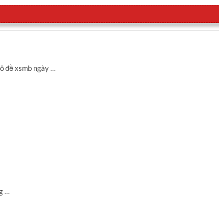
 lô đề xsmb ngày …
ng …