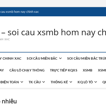
oi cau xsmb hom nay chinh xac
u – soi cau xsmb hom nay c
NH XAC
AY CHINH XAC
SOI CẦU MIỀN BẮC
SOI CẦU MIỀN BẮC TR
AY
CẦU LÔ CHẠY THÔNG
TRỰC TIẾP KQXS
XSMB
XSM
ĐIỆN TOÁN
TK CẦU
THỐNG KÊ
KQ LÔ TÔ
Q
o nhiêu