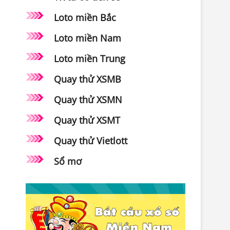
Loto miền Bắc
Loto miền Nam
Loto miền Trung
Quay thử XSMB
Quay thử XSMN
Quay thử XSMT
Quay thử Vietlott
Sổ mơ