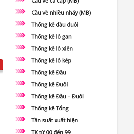
Cầu về cả cặp (MB)
Cầu về nhiều nháy (MB)
Thống kê đầu đuôi
Thống kê lô gan
Thống kê lô xiên
Thống kê lô kép
Thống kê Đầu
Thống kê Đuôi
Thống kê Đầu – Đuôi
Thống kê Tổng
Tần suất xuất hiện
TK từ 00 đến 99