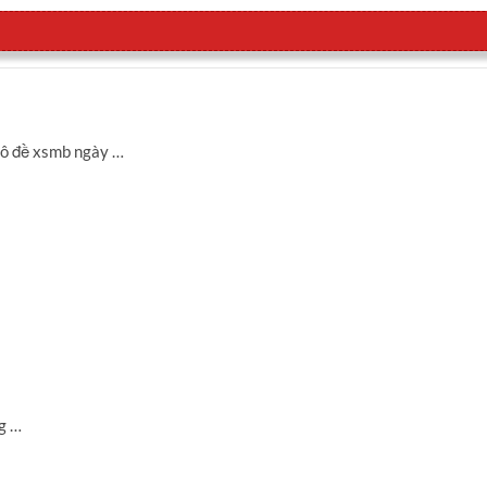
 lô đề xsmb ngày …
ng …