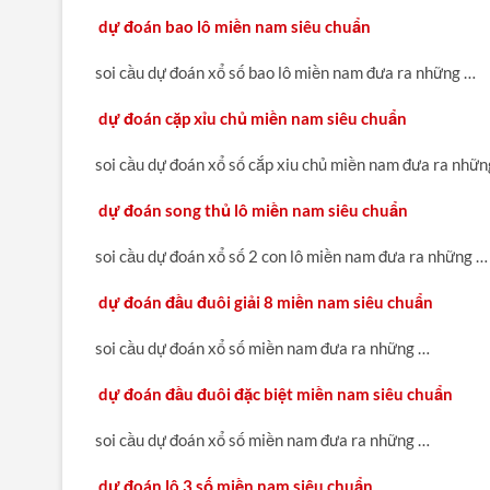
dự đoán bao lô miền nam siêu chuẩn
soi cầu dự đoán xổ số bao lô miền nam đưa ra những …
dự đoán cặp xỉu chủ miền nam siêu chuẩn
soi cầu dự đoán xổ số cắp xiu chủ miền nam đưa ra nhữn
dự đoán song thủ lô miền nam siêu chuẩn
soi cầu dự đoán xổ số 2 con lô miền nam đưa ra những …
dự đoán đầu đuôi giải 8 miền nam siêu chuẩn
soi cầu dự đoán xổ số miền nam đưa ra những …
dự đoán đầu đuôi đặc biệt miền nam siêu chuẩn
soi cầu dự đoán xổ số miền nam đưa ra những …
dự đoán lô 3 số miền nam siêu chuẩn