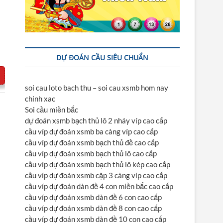
DỰ ĐOÁN CẦU SIÊU CHUẨN
soi cau loto bach thu – soi cau xsmb hom nay
chinh xac
Soi cầu miền bắc
dự đoán xsmb bạch thủ lô 2 nháy víp cao cấp
cầu víp dự đoán xsmb ba càng víp cao cấp
cầu víp dự đoán xsmb bạch thủ đề cao cấp
cầu víp dự đoán xsmb bạch thủ lô cao cấp
cầu víp dự đoán xsmb bạch thủ lô kép cao cấp
cầu víp dự đoán xsmb cặp 3 càng víp cao cấp
cầu víp dự đoán dàn đề 4 con miền bắc cao cấp
cầu víp dự đoán xsmb dàn đề 6 con cao cấp
cầu víp dự đoán xsmb dàn đề 8 con cao cấp
cầu víp dự đoán xsmb dàn đề 10 con cao cấp