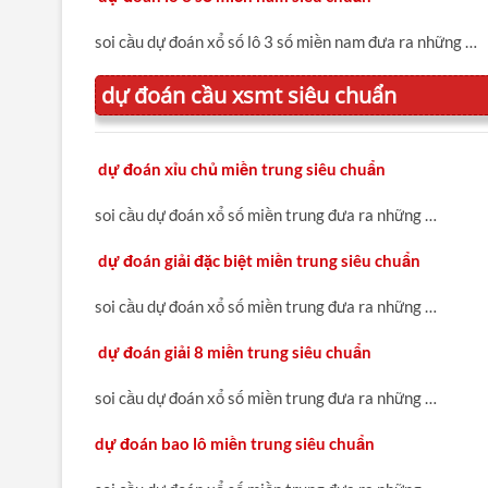
soi cầu dự đoán xổ số lô 3 số miền nam đưa ra những …
dự đoán cầu xsmt siêu chuẩn
dự đoán xỉu chủ miền trung siêu chuẩn
soi cầu dự đoán xổ số miền trung đưa ra những …
dự đoán giải đặc biệt miền trung siêu chuẩn
soi cầu dự đoán xổ số miền trung đưa ra những …
dự đoán giải 8 miền trung siêu chuẩn
soi cầu dự đoán xổ số miền trung đưa ra những …
dự đoán bao lô miền trung siêu chuẩn