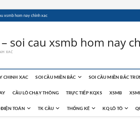
 cau xsmb hom nay chinh xac
u – soi cau xsmb hom nay c
NH XAC
AY CHINH XAC
SOI CẦU MIỀN BẮC
SOI CẦU MIỀN BẮC TR
AY
CẦU LÔ CHẠY THÔNG
TRỰC TIẾP KQXS
XSMB
XSM
ĐIỆN TOÁN
TK CẦU
THỐNG KÊ
KQ LÔ TÔ
Q