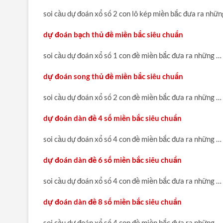
soi cầu dự đoán xổ số 2 con lô kép miền bắc đưa ra nhữ
dự đoán bạch thủ đề miền bắc siêu chuẩn
soi cầu dự đoán xổ số 1 con đề miền bắc đưa ra những …
dự đoán song thủ đề miền bắc siêu chuẩn
soi cầu dự đoán xổ số 2 con đề miền bắc đưa ra những …
dự đoán dàn đề 4 số miền bắc siêu chuẩn
soi cầu dự đoán xổ số 4 con đề miền bắc đưa ra những …
dự đoán dàn đề 6 số miền bắc siêu chuẩn
soi cầu dự đoán xổ số 4 con đề miền bắc đưa ra những …
dự đoán dàn đề 8 số miền bắc siêu chuẩn
soi cầu dự đoán xổ số 4 con đề miền bắc đưa ra những …