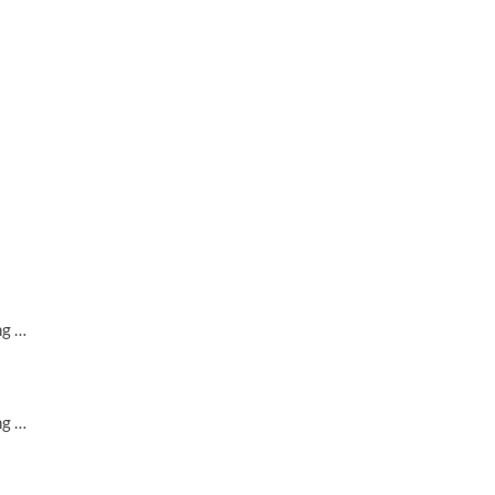
ng …
ng …