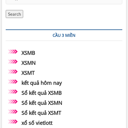
con
cao
Search
cấp
CẦU 3 MIỀN
XSMB
XSMN
XSMT
kết quả hôm nay
Sổ kết quả XSMB
Sổ kết quả XSMN
Sổ kết quả XSMT
xổ số vietlott