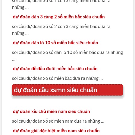
soi cầu dự đoán xổ số 1 con 3 càng miền bắc đưa ra
những …
dự đoán dàn 3 càng 2 số miền bắc siêu chuẩn
soi cầu dự đoán xổ số 2 con 3 càng miền bắc đưa ra
những …
dự đoán dàn lô 10 số miền bắc siêu chuẩn
soi cầu dự đoán xổ số dàn lô 10 số miền bắc đưa ra những
…
dự đoán đề đầu đuôi miền bắc siêu chuẩn
soi cầu dự đoán xổ số miền bắc đưa ra những …
dự đoán cầu xsmn siêu chuẩn
dự đoán xỉu chủ miền nam siêu chuẩn
soi cầu dự đoán xổ số miền nam đưa ra những …
dự đoán giải đặc biệt miền nam siêu chuẩn