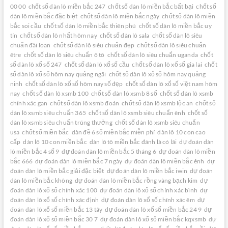
00 00
chốt số dàn lô miền bắc 247
chốt số dàn lô miền bắc bất bại
chốt số
dàn lô miền bắc đặc biệt
chốt số dàn lô miền bắc ngày
chốt số dàn lô miền
bắc soi cầu
chốt số dàn lô miền bắc thiên phú
chốt số dàn lô miền bắc uy
tín
chốt số dàn lô nhất hôm nay
chốt số dàn lô sala
chốt số dàn lô siêu
chuẩn đài loan
chốt số dàn lô siêu chuẩn đẹp
chốt số dàn lô siêu chuẩn
être
chốt số dàn lô siêu chuẩn ô tô
chốt số dàn lô siêu chuẩn uganda
chốt
số dàn lô xổ số 247
chốt số dàn lô xổ số cầu
chốt số dàn lô xổ số gia lai
chốt
số dàn lô xổ số hôm nay quảng ngãi
chốt số dàn lô xổ số hôm nay quảng
ninh
chốt số dàn lô xổ số hôm nay số đẹp
chốt số dàn lô xổ số việt nam hôm
nay
chốt số dàn lô xsmb 100
chốt số dàn lô xsmb 8 số
chốt số dàn lô xsmb
chính xác gan
chốt số dàn lô xsmb đoán
chốt số dàn lô xsmb lộc an
chốt số
dàn lô xsmb siêu chuẩn 365
chốt số dàn lô xsmb siêu chuẩn ênh
chốt số
dàn lô xsmb siêu chuẩn trúng thưởng
chốt số dàn lô xsmb siêu chuẩn
usa
chốt số miền bắc
dàn đề 6 số miền bắc miễn phí
dàn lô 10 con cao
cấp
dàn lô 10 con miền bắc
dàn lô tô miền bắc đánh là có lãi
dự đoán dàn
lô miền bắc 4 số 9
dự đoán dàn lô miền bắc 5 tháng 6
dự đoán dàn lô miền
bắc 666
dự đoán dàn lô miền bắc 7 ngày
dự đoán dàn lô miền bắc ênh
dự
đoán dàn lô miền bắc giải đặc biệt
dự đoán dàn lô miền bắc iwin
dự đoán
dàn lô miền bắc không
dự đoán dàn lô miền bắc rồng vàng bạch kim
dự
đoán dàn lô xổ số chính xác 100
dự đoán dàn lô xổ số chính xác bình
dự
đoán dàn lô xổ số chính xác định
dự đoán dàn lô xổ số chính xác êm
dự
đoán dàn lô xổ số miền bắc 13 tây
dự đoán dàn lô xổ số miền bắc 24 9
dự
đoán dàn lô xổ số miền bắc 30 7
dự đoán dàn lô xổ số miền bắc kqxsmb
dự