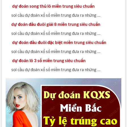
dự đoán song thủ lô miền trung siêu chuẩn
soi cầu dự đoán xổ số miền trung đưa ra những …
dự đoán đầu đuôi giải 8 miền trung siêu chuẩn
soi cầu dự đoán xổ số miền trung đưa ra những …
dự đoán đầu đuôi đặc biệt miền trung siêu chuẩn
soi cầu dự đoán xổ số miền trung đưa ra những …
dự đoán lô 3 số miền trung siêu chuẩn
soi cầu dự đoán xổ số miền trung đưa ra những …