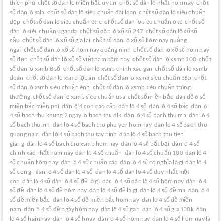
thiên phú
chốt số dàn lô miền bắc uy tín
chốt số dàn lô nhất hôm nay
chốt
số dàn lô sala
chốt số dàn lô siêu chuẩn đài loan
chốt số dàn lô siêu chuẩn
đẹp
chốt số dàn lô siêu chuẩn être
chốt số dàn lô siêu chuẩn ô tô
chốt số
dàn lô siêu chuẩn uganda
chốt số dàn lô xổ số 247
chốt số dàn lô xổ số
cầu
chốt số dàn lô xổ số gia lai
chốt số dàn lô xổ số hôm nay quảng
ngãi
chốt số dàn lô xổ số hôm nay quảng ninh
chốt số dàn lô xổ số hôm nay
số đẹp
chốt số dàn lô xổ số việt nam hôm nay
chốt số dàn lô xsmb 100
chốt
số dàn lô xsmb 8 số
chốt số dàn lô xsmb chính xác gan
chốt số dàn lô xsmb
đoán
chốt số dàn lô xsmb lộc an
chốt số dàn lô xsmb siêu chuẩn 365
chốt
số dàn lô xsmb siêu chuẩn ênh
chốt số dàn lô xsmb siêu chuẩn trúng
thưởng
chốt số dàn lô xsmb siêu chuẩn usa
chốt số miền bắc
dàn đề 6 số
miền bắc miễn phí
dàn lô 4 con cao cấp
dàn lô 4 số
dàn lô 4 số bắc
dàn lô
4 số bach thu khung 2 ngay lo bach thu dlk
dàn lô 4 số bach thu mb
dàn lô 4
số bach thu mn
dàn lô 4 số bach thu phu yen hom nay
dàn lô 4 số bach thu
quang nam
dàn lô 4 số bach thu tay ninh
dàn lô 4 số bach thu tien
giang
dàn lô 4 số bach thu xsmb hom nay
dàn lô 4 số bất bại
dàn lô 4 số
chính xác nhất hôm nay
dàn lô 4 số chuẩn
dàn lô 4 số chuẩn 100
dàn lô 4
số chuẩn hôm nay
dàn lô 4 số chuẩn xác
dàn lô 4 số có nghĩa là gì
dàn lô 4
số con gì
dàn lô 4 số dàn lô 4 số
dàn lô 4 số dàn lô 4 số duy nhất một
con
dàn lô 4 số dàn lô 4 số đề là gì
dàn lô 4 số dàn lô 4 số hôm nay
dàn lô 4
số đề
dàn lô 4 số đề hôm nay
dàn lô 4 số đề là gì
dàn lô 4 số đề mb
dàn lô 4
số đề miền bắc
dàn lô 4 số đề miền bắc hôm nay
dàn lô 4 số đề miền
nam
dàn lô 4 số đề ngày hôm nay
dàn lô 4 số gan
dàn lô 4 số gia 100k
dàn
lô 4 số hai nháy
dàn lô 4 số hnay
dàn lô 4 số hôm nay
dàn lô 4 số hôm nay là