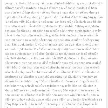
con gì
dàn lô 4 số hôm nay miền nam
dàn lô 4 số hôm nay ra con gì
dàn lô 4
số hôm nay về bao nhiêu
dàn lô 4 số hôm nay về con gì
dàn lô 4 số hôm
qua
dàn lô 4 số kép
dàn lô 4 số kép khung 2 ngày
dàn lô 4 số kép khung 3
ngày
dàn lô 4 số kép khung 3 ngày 3 miền
dàn lô 4 số kép khung 5 ngày
dàn
lô 4 số kép miền bắc
dàn lô 4 số xsmb
dàn lô tô miền bắc đánh là có lãi
dự
đoán dàn lô miền bắc 4 số 9
dự đoán dàn lô miền bắc 5 tháng 6
dự đoán
dàn lô miền bắc 666
dự đoán dàn lô miền bắc 7 ngày
dự đoán dàn lô miền
bắc ênh
dự đoán dàn lô miền bắc giải đặc biệt
dự đoán dàn lô miền bắc
iwin
dự đoán dàn lô miền bắc không
dự đoán dàn lô miền bắc rồng vàng
bạch kim
dự đoán dàn lô xổ số chính xác 100
dự đoán dàn lô xổ số chính
xác bình
dự đoán dàn lô xổ số chính xác định
dự đoán dàn lô xổ số chính
xác êm
dự đoán dàn lô xổ số miền bắc 13 tây
dự đoán dàn lô xổ số miền
bắc 24 9
dự đoán dàn lô xổ số miền bắc 30 7
dự đoán dàn lô xổ số miền
bắc kqxsmb
dự đoán dàn lô xổ số miền bắc quay thử
dự đoán dàn lô xổ số
miền bắc rồi
dự đoán dàn lô xổ số siêu chuẩn excel
dự đoán dàn lô xổ số
siêu chuẩn php
soi cầu chính xác xổ số
soi cầu dàn lô 888
soi cầu dàn lô
âm dương
soi cầu dàn lô bạch thủ sóc trăng
soi cầu dàn lô hôm nay 10
số
soi cầu dàn lô hôm nay 100
soi cầu dàn lô hôm nay a trúng rồi
soi cầu
dàn lô hôm nay anh vũ
soi cầu dàn lô hôm nay miền bắc
soi cầu dàn lô
khung 247
soi cầu dàn lô miền bắc hôm nay 366
soi cầu dàn lô miền bắc
hôm nay ây
soi cầu dàn lô miền bắc hôm nay theo win888
soi cầu dàn lô
miễn phí 2nhay
soi cầu dàn lô miễn phí 3 miền
soi cầu dàn lô miễn phí 888
đồng tháp
soi cầu dàn lô miễn phí ewingsir
soi cầu dàn lô miễn phí miền