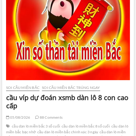
SOI CẦU MIỀN BẮC
SOI CẦU MIỀN BẮC TRÚNG NGAY
cầu víp dự đoán xsmb dàn lô 8 con cao
cấp
05/08/2026
88 Comments
cầu dàn lô miền bắc 3 số cuối
cầu dàn lô miền bắc 8 số cuối
cầu dàn lô
miền bắc bạc nhớ
cầu dàn lô miền bắc chính xác 3 ngày
cầu dàn lô miền