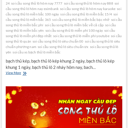
24
soi cầu song thủ lô hôm nay 7777
soi cầu song thủ lô hôm nay 888
soi
cầu song thủ lô hôm nay eximbank
soi cầu song thủ lô hôm nay karaoke
soi
cầu song thủ lô miền bắc 100 ngày
soi cầu song thủ lô miền bắc 15/4
soi
cầu song thủ lô miền bắc 365
soi cầu song thủ lô miền bắc bạc nhớ
soi cầu
song thủ lô miền bắc phí
soi cầu song thủ lô miền bắc về cả cặp
soi cầu
song thủ lô miền bắc yên
soi cầu song thủ lô miễn phí 100 ngày
soi cầu
song thủ lô miễn phí đẹp nhất
soi cầu song thủ lô miễn phí youtube
soi cầu
song thủ lô quán
soi cầu song thủ lô siêu chuẩn 00
soi cầu song thủ lô siêu
chuẩn phương nam
soi cầu song thủ lô siêu chuẩn ưx
soi cầu song thủ lô
yên
soi cầu xs bạch thủ lô miền bắc
bạch thủ kép, bạch thủ lô kép khung 2 ngày, bạch thủ lô kép
khung 1 ngày, bạch thủ lô 2 nháy hôm nay, bach…
cầu
View More
víp
dự
đoán
xsmb
bạch
thủ
lô
cao
cấp