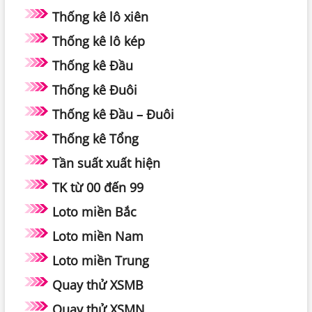
Thống kê lô xiên
Thống kê lô kép
Thống kê Đầu
Thống kê Đuôi
Thống kê Đầu – Đuôi
Thống kê Tổng
Tần suất xuất hiện
TK từ 00 đến 99
Loto miền Bắc
Loto miền Nam
Loto miền Trung
Quay thử XSMB
Quay thử XSMN