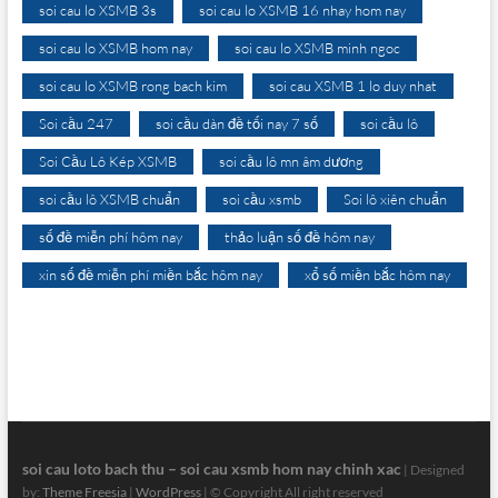
soi cau lo XSMB 3s
soi cau lo XSMB 16 nhay hom nay
soi cau lo XSMB hom nay
soi cau lo XSMB minh ngoc
soi cau lo XSMB rong bach kim
soi cau XSMB 1 lo duy nhat
Soi cầu 247
soi cầu dàn đề tối nay 7 số
soi cầu lô
Soi Cầu Lô Kép XSMB
soi cầu lô mn âm dương
soi cầu lô XSMB chuẩn
soi cầu xsmb
Soi lô xiên chuẩn
số đề miễn phí hôm nay
thảo luận số đề hôm nay
xin số đề miễn phí miền bắc hôm nay
xổ số miền bắc hôm nay
soi cau loto bach thu – soi cau xsmb hom nay chinh xac
| Designed
by:
Theme Freesia
|
WordPress
| © Copyright All right reserved