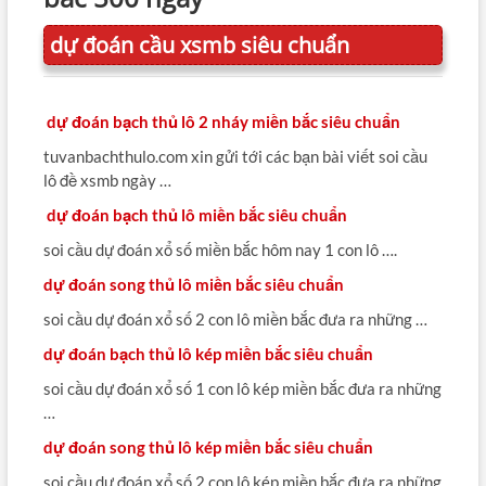
dự đoán cầu xsmb siêu chuẩn
dự đoán bạch thủ lô 2 nháy miền bắc siêu chuẩn
tuvanbachthulo.com xin gửi tới các bạn bài viết soi cầu
lô đề xsmb ngày …
dự đoán bạch thủ lô miền bắc siêu chuẩn
soi cầu dự đoán xổ số miền bắc hôm nay 1 con lô ….
dự đoán song thủ lô miền bắc siêu chuẩn
soi cầu dự đoán xổ số 2 con lô miền bắc đưa ra những …
dự đoán bạch thủ lô kép miền bắc siêu chuẩn
soi cầu dự đoán xổ số 1 con lô kép miền bắc đưa ra những
…
dự đoán song thủ lô kép miền bắc siêu chuẩn
soi cầu dự đoán xổ số 2 con lô kép miền bắc đưa ra những