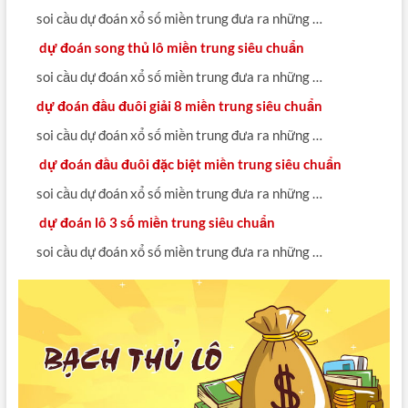
soi cầu dự đoán xổ số miền trung đưa ra những …
dự đoán song thủ lô miền trung siêu chuẩn
soi cầu dự đoán xổ số miền trung đưa ra những …
dự đoán đầu đuôi giải 8 miền trung siêu chuẩn
soi cầu dự đoán xổ số miền trung đưa ra những …
dự đoán đầu đuôi đặc biệt miền trung siêu chuẩn
soi cầu dự đoán xổ số miền trung đưa ra những …
dự đoán lô 3 số miền trung siêu chuẩn
soi cầu dự đoán xổ số miền trung đưa ra những …