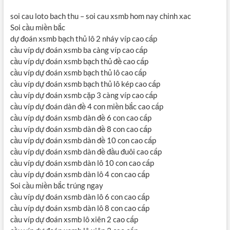
soi cau loto bach thu – soi cau xsmb hom nay chinh xac
Soi cầu miền bắc
dự đoán xsmb bạch thủ lô 2 nháy víp cao cấp
cầu víp dự đoán xsmb ba càng víp cao cấp
cầu víp dự đoán xsmb bạch thủ đề cao cấp
cầu víp dự đoán xsmb bạch thủ lô cao cấp
cầu víp dự đoán xsmb bạch thủ lô kép cao cấp
cầu víp dự đoán xsmb cặp 3 càng víp cao cấp
cầu víp dự đoán dàn đề 4 con miền bắc cao cấp
cầu víp dự đoán xsmb dàn đề 6 con cao cấp
cầu víp dự đoán xsmb dàn đề 8 con cao cấp
cầu víp dự đoán xsmb dàn đề 10 con cao cấp
cầu víp dự đoán xsmb dàn đề đầu đuôi cao cấp
cầu víp dự đoán xsmb dàn lô 10 con cao cấp
cầu víp dự đoán xsmb dàn lô 4 con cao cấp
Soi cầu miền bắc trúng ngay
cầu víp dự đoán xsmb dàn lô 6 con cao cấp
cầu víp dự đoán xsmb dàn lô 8 con cao cấp
cầu víp dự đoán xsmb lô xiên 2 cao cấp