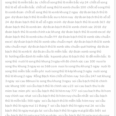
song thủ lô miền bắc âu
chốt số song thủ lô miền bắc vip 24
chốt số song
thủ lô xổ số miền bắc
chốt số song thủ lô xsmb chuẩn 100
chốt số song thủ
lô xsmb đoán
chốt số song thủ lô xsmb khung 2 ngay
dự đoán bạch thủ lô
gan
dự đoán bạch thủ lô miền bắc euro hôm nay
dự đoán bạch thủ lô xổ số
24
dự đoán bạch thủ lô xổ số ngọc minh
dự đoán bạch thủ lô xsmb 365
dự
đoán bạch thủ lô xsmb âm
dự đoán bạch thủ lô xsmb chính xác 2018
dự
đoán bạch thủ lô xsmb chính xác khung
dự đoán bạch thủ lô xsmb excel
dự
đoán bạch thủ lô xsmb siêu chuẩn 99
dự đoán bạch thủ lô xsmb siêu chuẩn
excel
dự đoán bạch thủ lô xsmb siêu chuẩn mp4
dự đoán bạch thủ lô xsmb
siêu chuẩn mpt
dự đoán bạch thủ lô xsmb siêu chuẩn quê hương
dự đoán
bạch thủ lô xsmb tt
dự đoán cầu lô miền bắc
dự đoán xsmb song thủ
lô
hướng dẫn đánh lô miền bắc
kqxsmb plus lô bạch thủ
lô đề miền bắc
lô
song thủ
nuôi lô song thủ khung 3 ngày với đó chính xác cao 100
nuoi lo
song thu khung 3 ngay xo so 368 com
nuoi lo song thu khung 5 ngay
nuôi lô
song thủ miền bắc miễn phí
nuôi song thủ lô kép khung 3 ngày
nuôi song
thủ lô khung 2 ngay
Rồng Bạch Kim chốt số hôm nay
Soi cầu 247 net khung
3 ngày
soi cau 88nuoi lo song thu khung 3 ngay
soi cầu bạch thủ lô chính
xác khung 100
soi cầu bạch thủ lô chính xác u23
soi cau bach thu lo de
mien bac mien phi
soi cầu bạch thủ lô hôm nay 777
soi cau bach thu lô hom
nay chinh xac nhat
soi cầu bạch thủ lô hôm nay chuẩn nhất
soi cầu bạch
thủ lô miền bắc 500 ngày
soi cầu bạch thủ lô miền bắc hôm nay
soi cầu
bạch thủ lô ngày mai 11 tháng 7
soi cầu bạch thủ lô ngày mai 26
soi cầu
bạch thủ lô ngày mai gia lai
soi cầu bạch thủ lô ngày mai giải đặc biệt
soi
cầu bạch thủ lô ngày mai là bao nhiêu
soi cầu bạch thủ lô ngày mai phuong