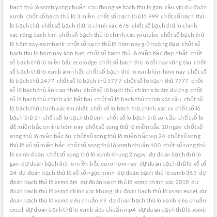
bạch thủ lô xsmb yang chuẩn
cau thong ke bach thu lo gan
cầu víp dự đoán
xsmb
chốt số bạch thủ lô 3 miền
chốt số bạch thủ lô 999
chốt số bạch thủ
lô bạch thủ
chốt số bạch thủ lô chính xác 678
chốt số bạch thủ lô chính
xác rông bach kim
chốt số bạch thủ lô chính xác youtube
chốt số bạch thủ
lô hôm nay eximbank
chốt số bạch thủ lô hôm nay giờ hoàng đạo
chốt số
bach thu lo hom nay kon tum
chốt số bạch thủ lô miền bắc đẹp nhất
chốt
số bạch thủ lô miền bắc ecolodge
chốt số bạch thủ lô tối nay vũng tàu
chốt
số bạch thủ lô xsmb âm nhất
chốt số bạch thủ lô xsmb kim hôm nay
chốt số
lô bạch thủ 2477
chốt số lô bạch thủ 5777
chốt số lô bạch thủ 7777
chốt
số lô bạch thủ ăn bao nhiêu
chốt số lô bạch thủ chính xác âm dương
chốt
số lô bạch thủ chính xác bất bại
chốt số lô bạch thủ chính xác cầu
chốt số
lô bạch thủ chính xác êm nhất
chốt số lô bạch thủ chính xác ra
chốt số lô
bạch thủ ên
chốt số lô bạch thủ ênh
chốt số lô bạch thủ soi cầu
chốt số lô
đề miền bắc online hôm nay
chốt số song thủ lô miền bắc 10 ngày
chốt số
song thủ lô miền bắc âu
chốt số song thủ lô miền bắc vip 24
chốt số song
thủ lô xổ số miền bắc
chốt số song thủ lô xsmb chuẩn 100
chốt số song thủ
lô xsmb đoán
chốt số song thủ lô xsmb khung 2 ngay
dự đoán bạch thủ lô
gan
dự đoán bạch thủ lô miền bắc euro hôm nay
dự đoán bạch thủ lô xổ số
24
dự đoán bạch thủ lô xổ số ngọc minh
dự đoán bạch thủ lô xsmb 365
dự
đoán bạch thủ lô xsmb âm
dự đoán bạch thủ lô xsmb chính xác 2018
dự
đoán bạch thủ lô xsmb chính xác khung
dự đoán bạch thủ lô xsmb excel
dự
đoán bạch thủ lô xsmb siêu chuẩn 99
dự đoán bạch thủ lô xsmb siêu chuẩn
excel
dự đoán bạch thủ lô xsmb siêu chuẩn mp4
dự đoán bạch thủ lô xsmb