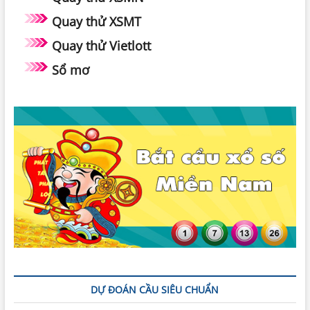
Quay thử XSMT
Quay thử Vietlott
Sổ mơ
DỰ ĐOÁN CẦU SIÊU CHUẨN