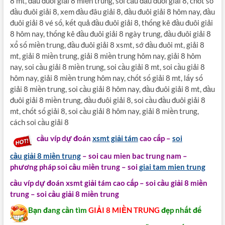
8 mt, đầu đuôi giải 8 miền trung, soi cầu đầu đuôi giải 8, chốt số
đầu đuôi giải 8, xem đầu đâu giải 8, đầu đuôi giải 8 hôm nay, đầu
đuôi giải 8 vé số, kết quả đầu đuôi giải 8, thống kê đầu đuôi giải
8 hôm nay, thống kê đầu đuôi giải 8 ngày trung, đầu đuôi giải 8
xổ số miền trung, đầu đuôi giải 8 xsmt, sớ đầu đuôi mt, giải 8
mt, giải 8 miền trung, giải 8 miền trung hôm nay, giải 8 hôm
nay, soi cầu giải 8 miền trung, soi cầu giải 8 mt, soi cầu giải 8
hôm nay, giải 8 miền trung hôm nay, chốt số giải 8 mt, lấy số
giải 8 miền trung, soi cầu giải 8 hôm nay, đầu đuôi giải 8 mt, đầu
đuôi giải 8 miền trung, đầu đuôi giải 8, soi cầu đầu đuôi giải 8
mt, chốt số giải 8, soi cầu giải 8 hôm nay, giải 8 miền trung,
cách soi cầu giải 8
cầu víp dự đoán
xsmt giải tám
cao cấp –
soi
cầu giải 8 miền trung
– soi cau mien bac trung nam –
phương pháp soi cầu miền trung – soi
giai tam mien trung
cầu víp dự đoán xsmt giải tám cao cấp – soi cầu giải 8 miền
trung – soi cầu giải 8 miền trung
Bạn đang cần tìm
GIẢI 8 MIỀN TRUNG
đẹp nhất để