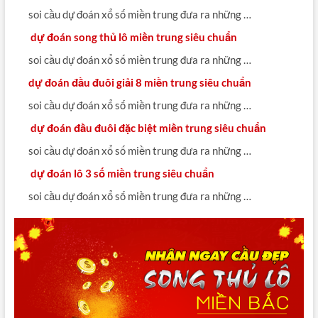
soi cầu dự đoán xổ số miền trung đưa ra những …
dự đoán song thủ lô miền trung siêu chuẩn
soi cầu dự đoán xổ số miền trung đưa ra những …
dự đoán đầu đuôi giải 8 miền trung siêu chuẩn
soi cầu dự đoán xổ số miền trung đưa ra những …
dự đoán đầu đuôi đặc biệt miền trung siêu chuẩn
soi cầu dự đoán xổ số miền trung đưa ra những …
dự đoán lô 3 số miền trung siêu chuẩn
soi cầu dự đoán xổ số miền trung đưa ra những …