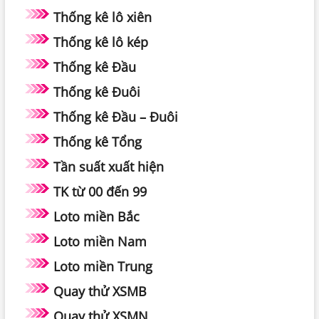
Thống kê lô xiên
Thống kê lô kép
Thống kê Đầu
Thống kê Đuôi
Thống kê Đầu – Đuôi
Thống kê Tổng
Tần suất xuất hiện
TK từ 00 đến 99
Loto miền Bắc
Loto miền Nam
Loto miền Trung
Quay thử XSMB
Quay thử XSMN