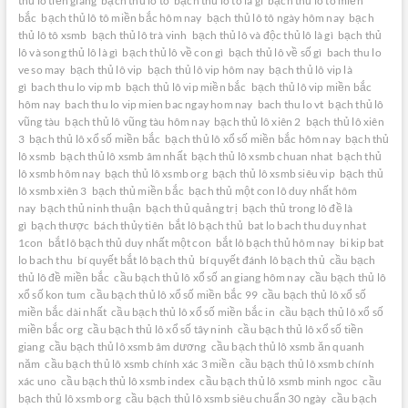
thủ lô tiền giang
bạch thủ lô tô
bạch thủ lô tô là gì
bạch thủ lô tô miền
bắc
bạch thủ lô tô miền bắc hôm nay
bạch thủ lô tô ngày hôm nay
bạch
thủ lô tô xsmb
bạch thủ lô trà vinh
bạch thủ lô và độc thủ lô là gì
bạch thủ
lô và song thủ lô là gì
bạch thủ lô về con gì
bạch thủ lô về số gì
bach thu lo
ve so may
bạch thủ lô vip
bạch thủ lô vip hôm nay
bạch thủ lô vip là
gì
bach thu lo vip mb
bạch thủ lô vip miền bắc
bạch thủ lô vip miền bắc
hôm nay
bach thu lo vip mien bac ngay hom nay
bach thu lo vt
bạch thủ lô
vũng tàu
bạch thủ lô vũng tàu hôm nay
bạch thủ lô xiên 2
bạch thủ lô xiên
3
bạch thủ lô xổ số miền bắc
bạch thủ lô xổ số miền bắc hôm nay
bạch thủ
lô xsmb
bạch thủ lô xsmb âm nhất
bạch thủ lô xsmb chuan nhat
bạch thủ
lô xsmb hôm nay
bạch thủ lô xsmb org
bạch thủ lô xsmb siêu vip
bạch thủ
lô xsmb xiên 3
bạch thủ miền bắc
bạch thủ một con lô duy nhất hôm
nay
bạch thủ ninh thuận
bạch thủ quảng trị
bạch thủ trong lô đề là
gì
bạch thược
bách thủy tiên
bắt lô bạch thủ
bat lo bach thu duy nhat
1con
bắt lô bạch thủ duy nhất một con
bắt lô bạch thủ hôm nay
bi kip bat
lo bach thu
bí quyết bắt lô bạch thủ
bí quyết đánh lô bạch thủ
cầu bạch
thủ lô đề miền bắc
cầu bạch thủ lô xổ số an giang hôm nay
cầu bạch thủ lô
xổ số kon tum
cầu bạch thủ lô xổ số miền bắc 99
cầu bạch thủ lô xổ số
miền bắc dài nhất
cầu bạch thủ lô xổ số miền bắc in
cầu bạch thủ lô xổ số
miền bắc org
cầu bạch thủ lô xổ số tây ninh
cầu bạch thủ lô xổ số tiền
giang
cầu bạch thủ lô xsmb âm dương
cầu bạch thủ lô xsmb ăn quanh
năm
cầu bạch thủ lô xsmb chính xác 3 miền
cầu bạch thủ lô xsmb chính
xác uno
cầu bạch thủ lô xsmb index
cầu bạch thủ lô xsmb minh ngoc
cầu
bạch thủ lô xsmb org
cầu bạch thủ lô xsmb siêu chuẩn 30 ngày
cầu bạch