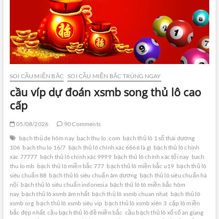
SOI CẦU MIỀN BẮC
SOI CẦU MIỀN BẮC TRÚNG NGAY
cầu víp dự đoán xsmb song thủ lô cao
cấp
05/08/2026
90 Comments
bạch thủ de hôm nay
bach thu lo .com
bạch thủ lô 1 số thái dương
106
bach thu lo 16/7
bạch thủ lô chính xác 6666 là gì
bạch thủ lô chính
xác 77777
bạch thủ lô chính xác 9999
bạch thủ lô chính xác tối nay
bach
thu lo mb
bạch thủ lô miền bắc 777
bạch thủ lô miền bắc u19
bạch thủ lô
siêu chuẩn 88
bạch thủ lô siêu chuẩn âm dương
bạch thủ lô siêu chuẩn hà
nội
bạch thủ lô siêu chuẩn indonesia
bạch thủ lô tô miền bắc hôm
nay
bạch thủ lô xsmb âm nhất
bạch thủ lô xsmb chuan nhat
bạch thủ lô
xsmb org
bạch thủ lô xsmb siêu vip
bạch thủ lô xsmb xiên 3
cặp lô miền
bắc đẹp nhất
cầu bạch thủ lô đề miền bắc
cầu bạch thủ lô xổ số an giang