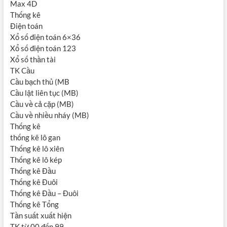
Max 4D
Thống kê
Điện toán
Xổ số điện toán 6×36
Xổ số điện toán 123
Xổ số thần tài
TK Cầu
Cầu bạch thủ (MB
Cầu lật liên tục (MB)
Cầu về cả cặp (MB)
Cầu về nhiều nháy (MB)
Thống kê
thống kê lô gan
Thống kê lô xiên
Thống kê lô kép
Thống kê Đầu
Thống kê Đuôi
Thống kê Đầu – Đuôi
Thống kê Tổng
Tần suất xuất hiện
TK từ 00 đến 99