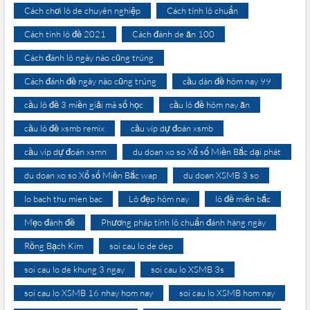
Cách chơi lô de chuyên nghiệp
Cách tính lô chuẩn
Cách tính lô đề 2021
Cách đánh de ăn 100
Cách đánh lô ngày nào cũng trúng
Cách đánh đề ngày nào cũng trúng
cầu dàn đề hôm nay 99
cầu lô đề 3 miền giải mã số học
cầu lô đề hôm nay ăn
cầu lô đề xsmb remix
cầu víp dự đoán xsmb
cầu víp dự đoán xsmn
du doan xo so Xổ số Miền Bắc dại phát
du doan xo so Xổ số Miền Bắc wap
du doan XSMB 3 so
lo bach thu mien bac
Lô đẹp hôm nay
lô đề miền bắc
Mẹo đánh đề
Phương pháp tính lô chuẩn đánh hàng ngày
Rồng Bạch Kim
soi cau lo de dep
soi cau lo de khung 3 ngay
soi cau lo XSMB 3s
soi cau lo XSMB 16 nhay hom nay
soi cau lo XSMB hom nay