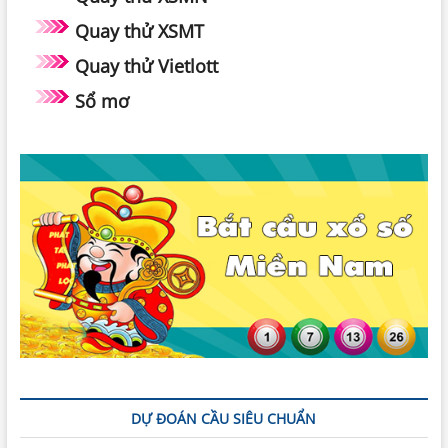
Quay thử XSMT
Quay thử Vietlott
Sổ mơ
DỰ ĐOÁN CẦU SIÊU CHUẨN