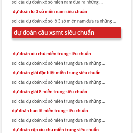
soi cầu dự đoán xổ số miền nam đưa ra những …
dự đoán lô 3 số miền nam siêu chuẩn
soi cầu dự đoán xổ số lô 3 số miền nam đưa ra những …
dự đoán cầu xsmt siêu chuẩn
dự đoán xỉu chủ miền trung siêu chuẩn
soi cầu dự đoán xổ số miền trung đưa ra những …
dự đoán giải đặc biệt miền trung siêu chuẩn
soi cầu dự đoán xổ số miền trung đưa ra những …
dự đoán giải 8 miền trung siêu chuẩn
soi cầu dự đoán xổ số miền trung đưa ra những …
dự đoán bao lô miền trung siêu chuẩn
soi cầu dự đoán xổ số miền trung đưa ra những …
dự đoán cặp xỉu chủ miền trung siêu chuẩn