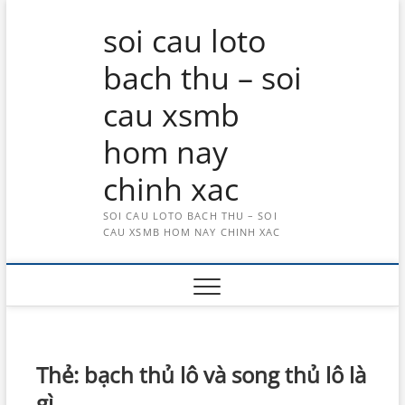
Skip
soi cau loto
to
content
bach thu – soi
cau xsmb
hom nay
chinh xac
SOI CAU LOTO BACH THU – SOI
CAU XSMB HOM NAY CHINH XAC
Thẻ:
bạch thủ lô và song thủ lô là
gì