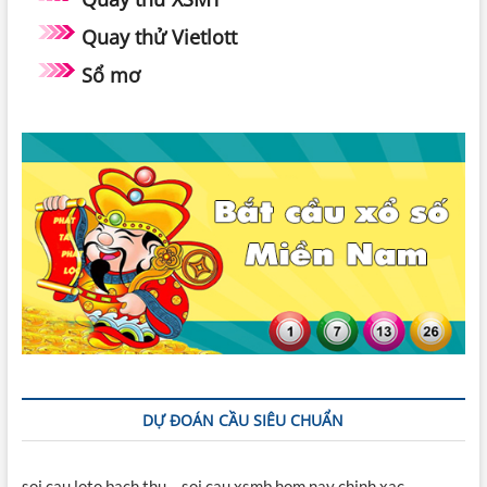
Quay thử Vietlott
Sổ mơ
DỰ ĐOÁN CẦU SIÊU CHUẨN
soi cau loto bach thu – soi cau xsmb hom nay chinh xac