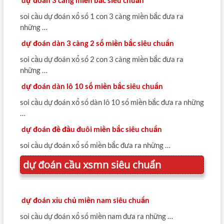
dự đoán 3 càng miền bắc siêu chuẩn
soi cầu dự đoán xổ số 1 con 3 càng miền bắc đưa ra
những …
dự đoán dàn 3 càng 2 số miền bắc siêu chuẩn
soi cầu dự đoán xổ số 2 con 3 càng miền bắc đưa ra
những …
dự đoán dàn lô 10 số miền bắc siêu chuẩn
soi cầu dự đoán xổ số dàn lô 10 số miền bắc đưa ra những
…
dự đoán đề đầu đuôi miền bắc siêu chuẩn
soi cầu dự đoán xổ số miền bắc đưa ra những …
dự đoán cầu xsmn siêu chuẩn
dự đoán xỉu chủ miền nam siêu chuẩn
soi cầu dự đoán xổ số miền nam đưa ra những …