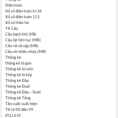
Điện toán
Xổ số điện toán 6×36
Xổ số điện toán 123
Xổ số thần tài
TK Cầu
Cầu bạch thủ (MB
Cầu lật liên tục (MB)
Cầu về cả cặp (MB)
Cầu về nhiều nháy (MB)
Thống kê
thống kê lô gan
Thống kê lô xiên
Thống kê lô kép
Thống kê Đầu
Thống kê Đuôi
Thống kê Đầu – Đuôi
Thống kê Tổng
Tần suất xuất hiện
TK từ 00 đến 99
KQ Lô tô