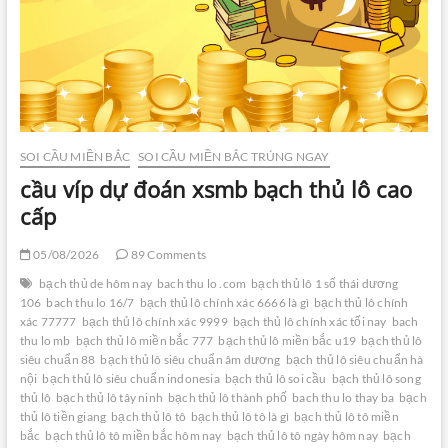
SOI CẦU MIỀN BẮC
SOI CẦU MIỀN BẮC TRÚNG NGAY
cầu víp dự đoán xsmb bạch thủ lô cao
cấp
05/08/2026
89 Comments
bạch thủ de hôm nay
bach thu lo .com
bạch thủ lô 1 số thái dương
106
bach thu lo 16/7
bạch thủ lô chính xác 6666 là gì
bạch thủ lô chính
xác 77777
bạch thủ lô chính xác 9999
bạch thủ lô chính xác tối nay
bach
thu lo mb
bạch thủ lô miền bắc 777
bạch thủ lô miền bắc u19
bạch thủ lô
siêu chuẩn 88
bạch thủ lô siêu chuẩn âm dương
bạch thủ lô siêu chuẩn hà
nội
bạch thủ lô siêu chuẩn indonesia
bạch thủ lô soi cầu
bạch thủ lô song
thủ lô
bạch thủ lô tây ninh
bạch thủ lô thành phố
bach thu lo thay ba
bạch
thủ lô tiền giang
bạch thủ lô tô
bạch thủ lô tô là gì
bạch thủ lô tô miền
bắc
bạch thủ lô tô miền bắc hôm nay
bạch thủ lô tô ngày hôm nay
bạch