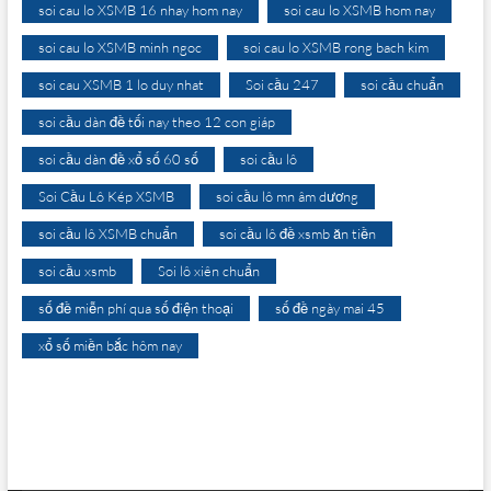
soi cau lo XSMB 16 nhay hom nay
soi cau lo XSMB hom nay
soi cau lo XSMB minh ngoc
soi cau lo XSMB rong bach kim
soi cau XSMB 1 lo duy nhat
Soi cầu 247
soi cầu chuẩn
soi cầu dàn đề tối nay theo 12 con giáp
soi cầu dàn đề xổ số 60 số
soi cầu lô
Soi Cầu Lô Kép XSMB
soi cầu lô mn âm dương
soi cầu lô XSMB chuẩn
soi cầu lô đề xsmb ăn tiền
soi cầu xsmb
Soi lô xiên chuẩn
số đề miễn phí qua số điện thoại
số đề ngày mai 45
xổ số miền bắc hôm nay