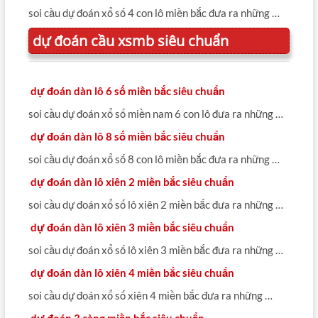
soi cầu dự đoán xổ số 4 con lô miền bắc đưa ra những …
dự đoán cầu xsmb siêu chuẩn
dự đoán dàn lô 6 số miền bắc siêu chuẩn
soi cầu dự đoán xổ số miền nam 6 con lô đưa ra những …
dự đoán dàn lô 8 số miền bắc siêu chuẩn
soi cầu dự đoán xổ số 8 con lô miền bắc đưa ra những …
dự đoán dàn lô xiên 2 miền bắc siêu chuẩn
soi cầu dự đoán xổ số lô xiên 2 miền bắc đưa ra những …
dự đoán dàn lô xiên 3 miền bắc siêu chuẩn
soi cầu dự đoán xổ số lô xiên 3 miền bắc đưa ra những …
dự đoán dàn lô xiên 4 miền bắc siêu chuẩn
soi cầu dự đoán xổ số xiên 4 miền bắc đưa ra những …