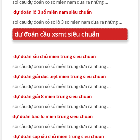
soi cầu dự đoán xổ số miền nam đưa ra những …
dự đoán lô 3 số miền nam siêu chuẩn
soi cầu dự đoán xổ số lô 3 số miền nam đưa ra những …
dự đoán cầu xsmt siêu chuẩn
dự đoán xỉu chủ miền trung siêu chuẩn
soi cầu dự đoán xổ số miền trung đưa ra những …
dự đoán giải đặc biệt miền trung siêu chuẩn
soi cầu dự đoán xổ số miền trung đưa ra những …
dự đoán giải 8 miền trung siêu chuẩn
soi cầu dự đoán xổ số miền trung đưa ra những …
dự đoán bao lô miền trung siêu chuẩn
soi cầu dự đoán xổ số miền trung đưa ra những …
dự đoán cặp xỉu chủ miền trung siêu chuẩn