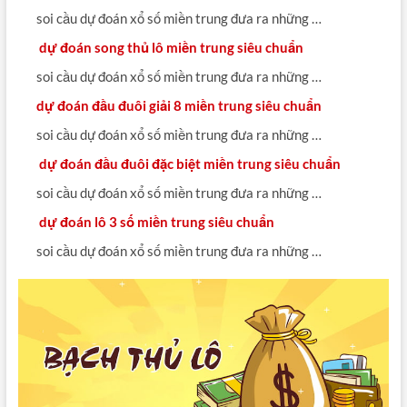
soi cầu dự đoán xổ số miền trung đưa ra những …
dự đoán song thủ lô miền trung siêu chuẩn
soi cầu dự đoán xổ số miền trung đưa ra những …
dự đoán đầu đuôi giải 8 miền trung siêu chuẩn
soi cầu dự đoán xổ số miền trung đưa ra những …
dự đoán đầu đuôi đặc biệt miền trung siêu chuẩn
soi cầu dự đoán xổ số miền trung đưa ra những …
dự đoán lô 3 số miền trung siêu chuẩn
soi cầu dự đoán xổ số miền trung đưa ra những …