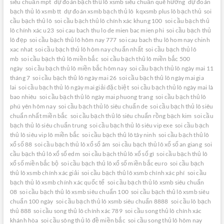
siêu chuẩn mpt
dự đoán bạch thủ lô xsmb siêu chuẩn quê hương
dự đoán
bạch thủ lô xsmb tt
dự đoán xsmb bạch thủ lô
kqxsmb plus lô bạch thủ
soi
cầu bạch thủ lô
soi cầu bạch thủ lô chính xác khung 100
soi cầu bạch thủ
lô chính xác u23
soi cau bach thu lo de mien bac mien phi
soi cầu bạch thủ
lô đẹp
soi cầu bạch thủ lô hôm nay 777
soi cau bach thu lô hom nay chinh
xac nhat
soi cầu bạch thủ lô hôm nay chuẩn nhất
soi cầu bạch thủ lô
mb
soi cầu bạch thủ lô miền bắc
soi cầu bạch thủ lô miền bắc 500
ngày
soi cầu bạch thủ lô miền bắc hôm nay
soi cầu bạch thủ lô ngày mai 11
tháng 7
soi cầu bạch thủ lô ngày mai 26
soi cầu bạch thủ lô ngày mai gia
lai
soi cầu bạch thủ lô ngày mai giải đặc biệt
soi cầu bạch thủ lô ngày mai là
bao nhiêu
soi cầu bạch thủ lô ngày mai phuong trang
soi cầu bạch thủ lô
phú yên hôm nay
soi cầu bạch thủ lô siêu chuẩn de
soi cầu bạch thủ lô siêu
chuẩn nhất miền bắc
soi cầu bạch thủ lô siêu chuẩn rồng bạch kim
soi cầu
bạch thủ lô siêu chuẩn trung
soi cầu bạch thủ lô siêu vip exe
soi cầu bạch
thủ lô siêu vip lô miền bắc
soi cầu bạch thủ lô tây ninh
soi cầu bạch thủ lô
xổ số 88
soi cầu bạch thủ lô xổ số âm
soi cầu bạch thủ lô xổ số an giang
soi
cầu bạch thủ lô xổ số edm
soi cầu bạch thủ lô xổ số gì
soi cầu bạch thủ lô
xổ số miền bắc bộ
soi cầu bạch thủ lô xổ số miền bắc euro
soi cầu bạch
thủ lô xsmb chính xác giải
soi cầu bạch thủ lô xsmb chính xác phí
soi cầu
bạch thủ lô xsmb chính xác quốc tế
soi cầu bạch thủ lô xsmb siêu chuẩn
08
soi cầu bạch thủ lô xsmb siêu chuẩn 100
soi cầu bạch thủ lô xsmb siêu
chuẩn 100 ngày
soi cầu bạch thủ lô xsmb siêu chuẩn 8888
soi cầu lô bạch
thủ 888
soi cầu song thủ lô chính xác 789
soi cầu song thủ lô chính xác
khánh hòa
soi cầu sông thủ lô đề miền bắc
soi cầu song thủ lô hôm nay