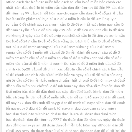
office
cách đánh đề dàn miền bắc
cách soi cầu lô đề miền bắc chính xác
nhất
câm đầu đuôi lô tô miền bắc
cầu dàn đề hôm nay 00 đến 99
cầu dàn
đề hôm nay 99
cầu dàn đề hôm nay cho ngày
cầu dàn đề xổ số giá rẻ
cầu
lô đề 3 miền giải mã số học
cầu lô đề 3 miền it
cầu lô đề 3 miền quý 7
soi
cầu lô đề chính xác ray churn
cầu lô đề đẹp nhất ngày hôm nay
cầu lô
đề hôm nay ăn
cầu lô đề siêu vip 789
cầu lô đề siêu vip 999
cầu lô đề siêu
vip khung 3 ngày
cầu lô đề siêu víp vua chốt số
cầu lô đề siêu vip xsmb
cầu
lô đề xổ số 247
cầu lô đề xổ số đài vũng tàu bạch thủ
cầu lô đề xổ số ước
mơ
cầu lô đề xsmb atrungroi
cầu lô đề xsmb khung
cầu lô đề xsmb
remix
cầu số đề 3 miền 68
cầu số đề 3 miền đánh đề con gì
cầu số đề 3
miền êm nhất
cầu số đề 3 miền en
cầu số đề 3 miền kênh soi
cầu số đề 3
miền kèo
cầu số đề 3 miền là bao nhiêu
cầu số đề 3 miền tính
cầu số đề
chính xác 5p20
cầu số đề chính xác bất bại
cầu số đề chính xác trăm
cầu
số đề chính xác vinh
cầu số đề miền bắc 90 ngày
cầu số đề miền bắc ông
nội ơi
cầu số đề miền bắc online chuẩn nhất
cho số lô đề hôm nay
chốt số
đề chuẩn miễn phí
chốt số lô đề mb hôm nay
dàn đề 4 số miền bắc
dàn đề
8 số miền bắc
dàn đề đầu đuôi cao cấp
dàn đề đầu đuôi mb
dàn đề miền
bắc a trúng rồi
dàn đề xổ số miền bắc
dàn đề xsmb tối nay 3d
dàn đề xsmb
tối nay 777
dàn đề xsmb tối nay gì
dàn đề xsmb tối nay online
dàn đề xsmb
tối nay quay ở đâu
dàn đề xsmb tối nay xin
dau duoi cam ra lo gi mien
bac
dau duoi loto mien bac
de dau duoi lau ra
du doan dau duoi mien
bac
dự đoán dàn đề hôm nay 7777
dự đoán dàn đề hôm nay ngày
dự đoán
dàn đề hôm nay yelan
dự đoán dàn đề miền bắc hôm nay
dự đoán dàn đề
xổ số 365 ngày
dự đoán dàn đề xổ số dự đoán
dự đoán dàn đề xổ số itel
dự