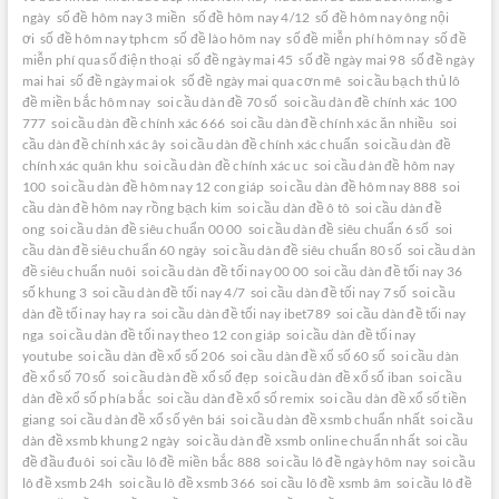
ngày
số đề hôm nay 3 miền
số đề hôm nay 4/12
số đề hôm nay ông nội
ơi
số đề hôm nay tphcm
số đề lào hôm nay
số đề miễn phí hôm nay
số đề
miễn phí qua số điện thoại
số đề ngày mai 45
số đề ngày mai 98
số đề ngày
mai hai
số đề ngày mai ok
số đề ngày mai qua cơn mê
soi cầu bạch thủ lô
đề miền bắc hôm nay
soi cầu dàn đề 70 số
soi cầu dàn đề chính xác 100
777
soi cầu dàn đề chính xác 666
soi cầu dàn đề chính xác ăn nhiều
soi
cầu dàn đề chính xác ây
soi cầu dàn đề chính xác chuẩn
soi cầu dàn đề
chính xác quân khu
soi cầu dàn đề chính xác uc
soi cầu dàn đề hôm nay
100
soi cầu dàn đề hôm nay 12 con giáp
soi cầu dàn đề hôm nay 888
soi
cầu dàn đề hôm nay rồng bạch kim
soi cầu dàn đề ô tô
soi cầu dàn đề
ong
soi cầu dàn đề siêu chuẩn 00 00
soi cầu dàn đề siêu chuẩn 6 số
soi
cầu dàn đề siêu chuẩn 60 ngày
soi cầu dàn đề siêu chuẩn 80 số
soi cầu dàn
đề siêu chuẩn nuôi
soi cầu dàn đề tối nay 00 00
soi cầu dàn đề tối nay 36
số khung 3
soi cầu dàn đề tối nay 4/7
soi cầu dàn đề tối nay 7 số
soi cầu
dàn đề tối nay hay ra
soi cầu dàn đề tối nay ibet789
soi cầu dàn đề tối nay
nga
soi cầu dàn đề tối nay theo 12 con giáp
soi cầu dàn đề tối nay
youtube
soi cầu dàn đề xổ số 206
soi cầu dàn đề xổ số 60 số
soi cầu dàn
đề xổ số 70 số
soi cầu dàn đề xổ số đẹp
soi cầu dàn đề xổ số iban
soi cầu
dàn đề xổ số phía bắc
soi cầu dàn đề xổ số remix
soi cầu dàn đề xổ số tiền
giang
soi cầu dàn đề xổ số yên bái
soi cầu dàn đề xsmb chuẩn nhất
soi cầu
dàn đề xsmb khung 2 ngày
soi cầu dàn đề xsmb online chuẩn nhất
soi cầu
đề đầu đuôi
soi cầu lô đề miền bắc 888
soi cầu lô đề ngày hôm nay
soi cầu
lô đề xsmb 24h
soi cầu lô đề xsmb 366
soi cầu lô đề xsmb âm
soi cầu lô đề