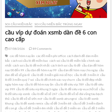
SOI CẦU MIỀN BẮC
SOI CẦU MIỀN BẮC TRÚNG NGAY
cầu víp dự đoán xsmb dàn đề 6 con
cao cấp
07/08/2026
89 Comments
các đề hôm nay ăn
các đề miễn phí office
cách đánh đề dàn miền
bắc
cách soi cầu lô đề miền bac
cách soi cầu lô đề miền bắc chính xác
nhất
cách soi cầu lô đề mới nhất
cách tính soi cầu lô đề
cầu dàn đề hôm
nay 00 đến 99
cầu dàn đề hôm nay 99
cầu dàn đề hôm nay cho ngày
cầu
dàn đề xổ số giá rẻ
cầu lô đề 3 miền giải mã số học
cầu lô đề 3 miền it
cầu
lô đề 3 miền quý 7 soi
cầu lô đề chính xác ray churn
cầu lô đề đẹp nhất
ngày hôm nay
cầu lô đề hôm nay ăn
cầu lô đề siêu vip 789
cầu lô đề siêu
vip 999
cầu lô đề siêu vip khung 3 ngày
cầu lô đề siêu víp vua chốt số
cầu
lô đề siêu vip xsmb
cầu lô đề xổ số 247
cầu lô đề xổ số đài vũng tàu bạch
thủ
cầu lô đề xổ số ước mơ
cầu lô đề xsmb atrungroi
cầu lô đề xsmb
khung
cầu lô đề xsmb remix
cầu số đề 3 miền 68
cầu số đề 3 miền đánh
đề con gì
cầu số đề 3 miền êm nhất
cầu số đề 3 miền en
cầu số đề 3 miền