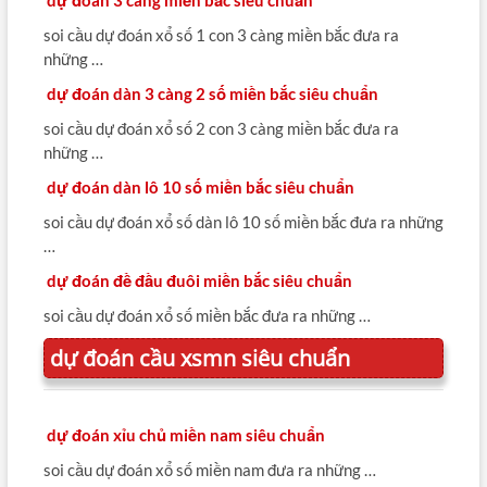
dự đoán 3 càng miền bắc siêu chuẩn
soi cầu dự đoán xổ số 1 con 3 càng miền bắc đưa ra
những …
dự đoán dàn 3 càng 2 số miền bắc siêu chuẩn
soi cầu dự đoán xổ số 2 con 3 càng miền bắc đưa ra
những …
dự đoán dàn lô 10 số miền bắc siêu chuẩn
soi cầu dự đoán xổ số dàn lô 10 số miền bắc đưa ra những
…
dự đoán đề đầu đuôi miền bắc siêu chuẩn
soi cầu dự đoán xổ số miền bắc đưa ra những …
dự đoán cầu xsmn siêu chuẩn
dự đoán xỉu chủ miền nam siêu chuẩn
soi cầu dự đoán xổ số miền nam đưa ra những …