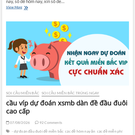
nay, số dề hôm nay, xin số de…
cầu
View More
víp
dự
đoán
xsmb
dàn
đề
6
con
cao
cấp
SOI CẦU MIỀN BẮC
SOI CẦU MIỀN BẮC TRÚNG NGAY
cầu víp dự đoán xsmb dàn đề đầu đuôi
cao cấp
07/08/2026
92 Comments
- dự đoán đầu đuôi đề miền bắc
các đề hôm nay ăn
các đề miễn phí