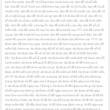
bach thu xsmb
dàn đề 10 số bach thu xsmb hom nay
dàn đề 10 số bất
bại
dàn đề 10 số chính xác nhất hôm nay
dàn đề 10 số chuẩn
dàn đề 10 số
chuẩn 100
dàn đề 10 số chuẩn hôm nay
dàn đề 10 số chuẩn xác
dàn đề 10
số có nghĩa là gì
dàn đề 10 số con gì
dàn đề 10 số dàn đề 10 số
dàn đề 10
số dàn đề 10 số duy nhất một con
dàn đề 4 số miền bắc
dàn đề 8 số miền
bắc
dàn đề miền bắc a trúng rồi
dàn đề miền bắc cao cấp
dàn đề xổ số
miền bắc
dàn đề xsmb tối nay 3d
dàn đề xsmb tối nay 777
dàn đề xsmb tối
nay gì
dàn đề xsmb tối nay online
dàn đề xsmb tối nay quay ở đâu
dàn đề
xsmb tối nay xin
danh dan de mien bac
dự đoán dàn đề hôm nay 7777
dự
đoán dàn đề hôm nay ngày
dự đoán dàn đề hôm nay yelan
dự đoán dàn đề
miền bắc hôm nay
dự đoán dàn đề xổ số 365 ngày
dự đoán dàn đề xổ số
dự đoán
dự đoán dàn đề xổ số itel
dự đoán dàn đề xổ số thần tài miền
bắc
dự đoán dàn đề xổ số xsmb
dự đoán dàn đề xsmb 888
dự đoán dàn đề
xsmb kubet
dự đoán kết quả số đề hôm nay
dự đoán số đề hôm nay 3
con
dự đoán số đề hôm nay ăn con gì
dự đoán số đề hôm nay miễn phí
dự
đoán số đề miễn phí 2018
dự đoán số đề miễn phí 888
dự đoán số đề miễn
phí 99
dự đoán số đề miễn phí an giang
dự đoán số đề miễn phí phương
trang
dự đoán số đề ngày mai 4 tháng 6
dự đoán số đề ngày mai 6 tháng
4
dự đoán số đề ngày mai 7 tháng 5
dự đoán số đề ngày mai ăn gì
dự đoán
số đề ngày mai dương
dự đoán số đề ngày mai euro
dự đoán số đề ngày
mai hôm nay miền bắc
dự đoán số đề ngày mai theo tuổi
dự đoán số đề tối
nay ăn bao nhiêu
dự đoán số đề tối nay dễ trúng
dự đoán số đề tối nay dự
đoán miền bắc
đề đầu đuôi là gì
lô đề hôm nay đánh con gì
lô đề ngày mai
về bao nhiêu
mien bac dep nhat hom nay
nuôi dàn đề đầu đuôi khung 3