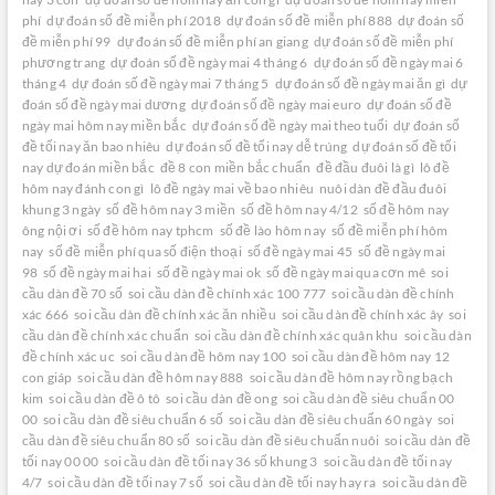
phí
dự đoán số đề miễn phí 2018
dự đoán số đề miễn phí 888
dự đoán số
đề miễn phí 99
dự đoán số đề miễn phí an giang
dự đoán số đề miễn phí
phương trang
dự đoán số đề ngày mai 4 tháng 6
dự đoán số đề ngày mai 6
tháng 4
dự đoán số đề ngày mai 7 tháng 5
dự đoán số đề ngày mai ăn gì
dự
đoán số đề ngày mai dương
dự đoán số đề ngày mai euro
dự đoán số đề
ngày mai hôm nay miền bắc
dự đoán số đề ngày mai theo tuổi
dự đoán số
đề tối nay ăn bao nhiêu
dự đoán số đề tối nay dễ trúng
dự đoán số đề tối
nay dự đoán miền bắc
đề 8 con miền bắc chuẩn
đề đầu đuôi là gì
lô đề
hôm nay đánh con gì
lô đề ngày mai về bao nhiêu
nuôi dàn đề đầu đuôi
khung 3 ngày
số đề hôm nay 3 miền
số đề hôm nay 4/12
số đề hôm nay
ông nội ơi
số đề hôm nay tphcm
số đề lào hôm nay
số đề miễn phí hôm
nay
số đề miễn phí qua số điện thoại
số đề ngày mai 45
số đề ngày mai
98
số đề ngày mai hai
số đề ngày mai ok
số đề ngày mai qua cơn mê
soi
cầu dàn đề 70 số
soi cầu dàn đề chính xác 100 777
soi cầu dàn đề chính
xác 666
soi cầu dàn đề chính xác ăn nhiều
soi cầu dàn đề chính xác ây
soi
cầu dàn đề chính xác chuẩn
soi cầu dàn đề chính xác quân khu
soi cầu dàn
đề chính xác uc
soi cầu dàn đề hôm nay 100
soi cầu dàn đề hôm nay 12
con giáp
soi cầu dàn đề hôm nay 888
soi cầu dàn đề hôm nay rồng bạch
kim
soi cầu dàn đề ô tô
soi cầu dàn đề ong
soi cầu dàn đề siêu chuẩn 00
00
soi cầu dàn đề siêu chuẩn 6 số
soi cầu dàn đề siêu chuẩn 60 ngày
soi
cầu dàn đề siêu chuẩn 80 số
soi cầu dàn đề siêu chuẩn nuôi
soi cầu dàn đề
tối nay 00 00
soi cầu dàn đề tối nay 36 số khung 3
soi cầu dàn đề tối nay
4/7
soi cầu dàn đề tối nay 7 số
soi cầu dàn đề tối nay hay ra
soi cầu dàn đề