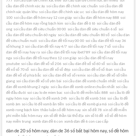
777
soi cầu dàn đề chính xác 666
soi cầu dàn đề chính xác ăn nhiều
soi
cầu dàn đề chính xác ây
soi cầu dàn đề chính xác chuẩn
soi cầu dàn đề
chính xác quân khu
soi cầu dàn đề chính xác uc
soi cầu dàn đề hôm nay
100
soi cầu dàn đề hôm nay 12 con giáp
soi cầu dàn đề hôm nay 888
soi
cầu dàn đề hôm nay rồng bạch kim
soi cầu dàn đề ô tô
soi cầu dàn đề
ong
soi cầu dàn đề siêu chuẩn 00 00
soi cầu dàn đề siêu chuẩn 6 số
soi
cầu dàn đề siêu chuẩn 60 ngày
soi cầu dàn đề siêu chuẩn 80 số
soi cầu dàn
đề siêu chuẩn nuôi
soi cầu dàn đề tối nay 00 00
soi cầu dàn đề tối nay 36
số khung 3
soi cầu dàn đề tối nay 4/7
soi cầu dàn đề tối nay 7 số
soi cầu
dàn đề tối nay hay ra
soi cầu dàn đề tối nay ibet789
soi cầu dàn đề tối nay
nga
soi cầu dàn đề tối nay theo 12 con giáp
soi cầu dàn đề tối nay
youtube
soi cầu dàn đề xổ số 206
soi cầu dàn đề xổ số 60 số
soi cầu dàn
đề xổ số 70 số
soi cầu dàn đề xổ số đẹp
soi cầu dàn đề xổ số iban
soi cầu
dàn đề xổ số phía bắc
soi cầu dàn đề xổ số remix
soi cầu dàn đề xổ số tiền
giang
soi cầu dàn đề xổ số yên bái
soi cầu dàn đề xsmb chuẩn nhất
soi cầu
dàn đề xsmb khung 2 ngày
soi cầu dàn đề xsmb online chuẩn nhất
soi cầu
đề đầu đuôi
soi cau lo de mien bac
soi cầu lô đề miền bắc 888
soi cầu lô đề
ngày hôm nay
soi cầu lô đề xsmb 24h
soi cầu lô đề xsmb 366
soi cầu lô đề
xsmb âm
soi cầu lô đề xsmb ăn tiền
soi cầu lô đề xsmb gia mã
soi cầu lô đề
xsmb rong bạch kim
thảo luận số đề hôm nay
xin số đề 78
xin số đề miễn
phí miền bắc hôm nay
xin số đề thần tài thổ địa
xin số lô đề
xổ số đề hôm
nay miền trung
xsmb dàn đề 6 con
xsmb dàn đề 6 con cao cấp
dàn de 20 số hôm nay, dàn de 36 số bất bại hôm nay, số đề hôm