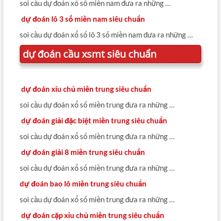
soi cầu dự đoán xổ số miền nam đưa ra những …
dự đoán lô 3 số miền nam siêu chuẩn
soi cầu dự đoán xổ số lô 3 số miền nam đưa ra những …
dự đoán cầu xsmt siêu chuẩn
dự đoán xỉu chủ miền trung siêu chuẩn
soi cầu dự đoán xổ số miền trung đưa ra những …
dự đoán giải đặc biệt miền trung siêu chuẩn
soi cầu dự đoán xổ số miền trung đưa ra những …
dự đoán giải 8 miền trung siêu chuẩn
soi cầu dự đoán xổ số miền trung đưa ra những …
dự đoán bao lô miền trung siêu chuẩn
soi cầu dự đoán xổ số miền trung đưa ra những …
dự đoán cặp xỉu chủ miền trung siêu chuẩn