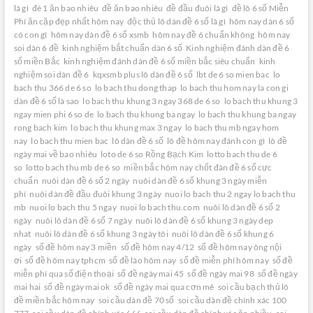
là gì
đè 1 ăn bao nhiêu
đề ăn bao nhiêu
đề đầu đuôi là gì
đề lô 6 số Miễn
Phí ăn cặp đẹp nhất hôm nay
độc thủ lô dàn đề 6 số là gì
hôm nay dàn 6 số
có con gì
hôm nay dàn đề 6 số xsmb
hôm nay đề 6 chuẩn không
hôm nay
soi dàn 6 đề
kinh nghiệm bắt chuẩn dàn 6 số
Kinh nghiệm đánh dàn đề 6
số miền Bắc
kinh nghiệm đánh dàn đề 6 số miền bắc siêu chuẩn
kinh
nghiệm soi dàn đề 6
kqxsmb plus lô dàn đề 6 số
lbt de 6 so mien bac
lo
bach thu 366 de 6 so
lo bach thu dong thap
lo bach thu hom nay la con gi
dàn đề 6 số là sao
lo bach thu khung 3 ngay 368 de 6 so
lo bach thu khung 3
ngay mien phi 6 so de
lo bach thu khung ba ngay
lo bach thu khung ba ngay
rong bach kim
lo bach thu khung max 3 ngay
lo bach thu mb ngay hom
nay
lo bach thu mien bac
lô dàn đề 6 số
lô đề hôm nay đánh con gì
lô đề
ngày mai về bao nhiêu
loto de 6 so Rồng Bạch Kim
lotto bach thu de 6
so
lotto bach thu mb de 6 so
miền bắc hôm nay chốt đàn đề 6 số cực
chuẩn
nuôi dàn đề 6 số 2 ngày
nuôi dàn đề 6 số khung 3 ngày miễn
phí
nuôi dàn đề đầu đuôi khung 3 ngày
nuoi lo bach thu 2 ngay lo bach thu
mb
nuoi lo bach thu 5 ngay
nuoi lo bach thu.com
nuôi lô dàn đề 6 số 2
ngày
nuôi lô dàn đề 6 số 7 ngày
nuôi lô dàn đề 6 số khung 3 ngày dep
nhat
nuôi lô dàn đề 6 số khung 3 ngày tôi
nuôi lô dàn đề 6 số khung 6
ngày
số đề hôm nay 3 miền
số đề hôm nay 4/12
số đề hôm nay ông nội
ơi
số đề hôm nay tphcm
số đề lào hôm nay
số đề miễn phí hôm nay
số đề
miễn phí qua số điện thoại
số đề ngày mai 45
số đề ngày mai 98
số đề ngày
mai hai
số đề ngày mai ok
số đề ngày mai qua cơn mê
soi cầu bạch thủ lô
đề miền bắc hôm nay
soi cầu dàn đề 70 số
soi cầu dàn đề chính xác 100