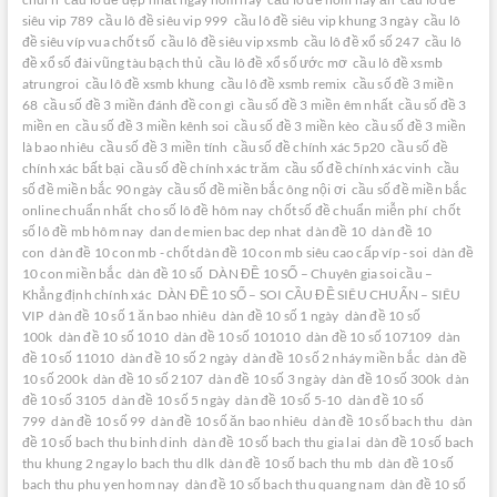
siêu vip 789
cầu lô đề siêu vip 999
cầu lô đề siêu vip khung 3 ngày
cầu lô
đề siêu víp vua chốt số
cầu lô đề siêu vip xsmb
cầu lô đề xổ số 247
cầu lô
đề xổ số đài vũng tàu bạch thủ
cầu lô đề xổ số ước mơ
cầu lô đề xsmb
atrungroi
cầu lô đề xsmb khung
cầu lô đề xsmb remix
cầu số đề 3 miền
68
cầu số đề 3 miền đánh đề con gì
cầu số đề 3 miền êm nhất
cầu số đề 3
miền en
cầu số đề 3 miền kênh soi
cầu số đề 3 miền kèo
cầu số đề 3 miền
là bao nhiêu
cầu số đề 3 miền tính
cầu số đề chính xác 5p20
cầu số đề
chính xác bất bại
cầu số đề chính xác trăm
cầu số đề chính xác vinh
cầu
số đề miền bắc 90 ngày
cầu số đề miền bắc ông nội ơi
cầu số đề miền bắc
online chuẩn nhất
cho số lô đề hôm nay
chốt số đề chuẩn miễn phí
chốt
số lô đề mb hôm nay
dan de mien bac dep nhat
dàn đề 10
dàn đề 10
con
dàn đề 10 con mb - chốt dàn đề 10 con mb siêu cao cấp víp - soi
dàn đề
10 con miền bắc
dàn đề 10 số
DÀN ĐỀ 10 SỐ – Chuyên gia soi cầu –
Khẳng định chính xác
DÀN ĐỀ 10 SỐ – SOI CẦU ĐỀ SIÊU CHUẨN – SIÊU
VIP
dàn đề 10 số 1 ăn bao nhiêu
dàn đề 10 số 1 ngày
dàn đề 10 số
100k
dàn đề 10 số 1010
dàn đề 10 số 101010
dàn đề 10 số 107109
dàn
đề 10 số 11010
dàn đề 10 số 2 ngày
dàn đề 10 số 2 nháy miền bắc
dàn đề
10 số 200k
dàn đề 10 số 2107
dàn đề 10 số 3 ngày
dàn đề 10 số 300k
dàn
đề 10 số 3105
dàn đề 10 số 5 ngày
dàn đề 10 số 5-10
dàn đề 10 số
799
dàn đề 10 số 99
dàn đề 10 số ăn bao nhiêu
dàn đề 10 số bach thu
dàn
đề 10 số bach thu binh dinh
dàn đề 10 số bach thu gia lai
dàn đề 10 số bach
thu khung 2 ngay lo bach thu dlk
dàn đề 10 số bach thu mb
dàn đề 10 số
bach thu phu yen hom nay
dàn đề 10 số bach thu quang nam
dàn đề 10 số