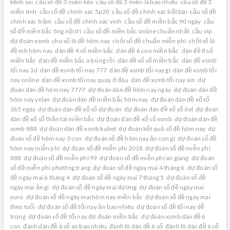
kênh soi
cầu số đề 3 miền kèo
cầu số đề 3 miền là bao nhiêu
cầu số đề 3
miền tính
cầu số đề chính xác 5p20
cầu số đề chính xác bất bại
cầu số đề
chính xác trăm
cầu số đề chính xác vinh
cầu số đề miền bắc 90 ngày
cầu
số đề miền bắc ông nội ơi
cầu số đề miền bắc online chuẩn nhất
cầu víp
dự đoán xsmb
cho số lô đề hôm nay
chốt số đề chuẩn miễn phí
chốt số lô
đề mb hôm nay
dàn đề 4 số miền bắc
dàn đề 6 con miền bắc
dàn đề 8 số
miền bắc
dàn đề miền bắc a trúng rồi
dàn đề xổ số miền bắc
dàn đề xsmb
tối nay 3d
dàn đề xsmb tối nay 777
dàn đề xsmb tối nay gì
dàn đề xsmb tối
nay online
dàn đề xsmb tối nay quay ở đâu
dàn đề xsmb tối nay xin
dự
đoán dàn đề hôm nay 7777
dự đoán dàn đề hôm nay ngày
dự đoán dàn đề
hôm nay yelan
dự đoán dàn đề miền bắc hôm nay
dự đoán dàn đề xổ số
365 ngày
dự đoán dàn đề xổ số dự đoán
dự đoán dàn đề xổ số itel
dự đoán
dàn đề xổ số thần tài miền bắc
dự đoán dàn đề xổ số xsmb
dự đoán dàn đề
xsmb 888
dự đoán dàn đề xsmb kubet
dự đoán kết quả số đề hôm nay
dự
đoán số đề hôm nay 3 con
dự đoán số đề hôm nay ăn con gì
dự đoán số đề
hôm nay miễn phí
dự đoán số đề miễn phí 2018
dự đoán số đề miễn phí
888
dự đoán số đề miễn phí 99
dự đoán số đề miễn phí an giang
dự đoán
số đề miễn phí phương trang
dự đoán số đề ngày mai 4 tháng 6
dự đoán số
đề ngày mai 6 tháng 4
dự đoán số đề ngày mai 7 tháng 5
dự đoán số đề
ngày mai ăn gì
dự đoán số đề ngày mai dương
dự đoán số đề ngày mai
euro
dự đoán số đề ngày mai hôm nay miền bắc
dự đoán số đề ngày mai
theo tuổi
dự đoán số đề tối nay ăn bao nhiêu
dự đoán số đề tối nay dễ
trúng
dự đoán số đề tối nay dự đoán miền bắc
dự đoán xsmb dàn đề 6
con
đánh dàn đề 6 số an bao nhiêu
đánh lô dàn đề 6 số
đánh lô dàn đề 6 số