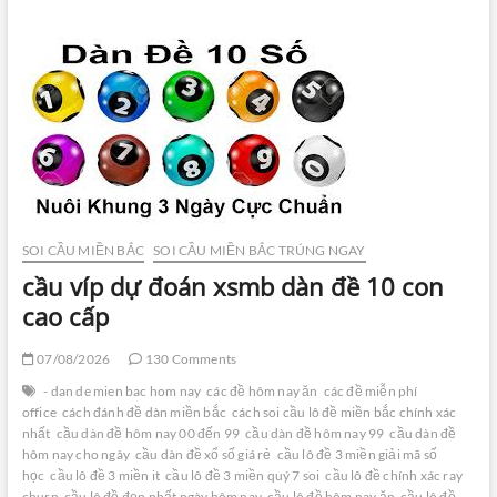
víp
dự
đoán
dàn
đề
4
con
miền
bắc
cao
cấp
SOI CẦU MIỀN BẮC
SOI CẦU MIỀN BẮC TRÚNG NGAY
cầu víp dự đoán xsmb dàn đề 10 con
cao cấp
07/08/2026
130 Comments
- dan de mien bac hom nay
các đề hôm nay ăn
các đề miễn phí
office
cách đánh đề dàn miền bắc
cách soi cầu lô đề miền bắc chính xác
nhất
cầu dàn đề hôm nay 00 đến 99
cầu dàn đề hôm nay 99
cầu dàn đề
hôm nay cho ngày
cầu dàn đề xổ số giá rẻ
cầu lô đề 3 miền giải mã số
học
cầu lô đề 3 miền it
cầu lô đề 3 miền quý 7 soi
cầu lô đề chính xác ray
churn
cầu lô đề đẹp nhất ngày hôm nay
cầu lô đề hôm nay ăn
cầu lô đề