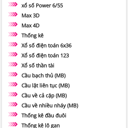
xổ số Power 6/55
Max 3D
Max 4D
Thống kê
Xổ số điện toán 6x36
Xổ số điện toán 123
Xổ số thần tài
Cầu bạch thủ (MB)
Cầu lật liên tục (MB)
Cầu về cả cặp (MB)
Cầu về nhiều nháy (MB)
Thống kê đầu đuôi
Thống kê lô gan