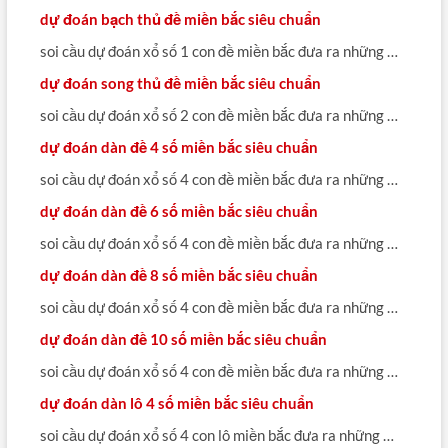
dự đoán bạch thủ đề miền bắc siêu chuẩn
soi cầu dự đoán xổ số 1 con đề miền bắc đưa ra những …
dự đoán song thủ đề miền bắc siêu chuẩn
soi cầu dự đoán xổ số 2 con đề miền bắc đưa ra những …
dự đoán dàn đề 4 số miền bắc siêu chuẩn
soi cầu dự đoán xổ số 4 con đề miền bắc đưa ra những …
dự đoán dàn đề 6 số miền bắc siêu chuẩn
soi cầu dự đoán xổ số 4 con đề miền bắc đưa ra những …
dự đoán dàn đề 8 số miền bắc siêu chuẩn
soi cầu dự đoán xổ số 4 con đề miền bắc đưa ra những …
dự đoán dàn đề 10 số miền bắc siêu chuẩn
soi cầu dự đoán xổ số 4 con đề miền bắc đưa ra những …
dự đoán dàn lô 4 số miền bắc siêu chuẩn
soi cầu dự đoán xổ số 4 con lô miền bắc đưa ra những …