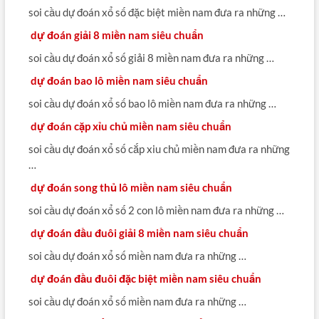
soi cầu dự đoán xổ số đặc biệt miền nam đưa ra những …
dự đoán giải 8 miền nam siêu chuẩn
soi cầu dự đoán xổ số giải 8 miền nam đưa ra những …
dự đoán bao lô miền nam siêu chuẩn
soi cầu dự đoán xổ số bao lô miền nam đưa ra những …
dự đoán cặp xỉu chủ miền nam siêu chuẩn
soi cầu dự đoán xổ số cắp xiu chủ miền nam đưa ra những
…
dự đoán song thủ lô miền nam siêu chuẩn
soi cầu dự đoán xổ số 2 con lô miền nam đưa ra những …
dự đoán đầu đuôi giải 8 miền nam siêu chuẩn
soi cầu dự đoán xổ số miền nam đưa ra những …
dự đoán đầu đuôi đặc biệt miền nam siêu chuẩn
soi cầu dự đoán xổ số miền nam đưa ra những …