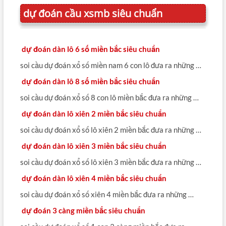
dự đoán cầu xsmb siêu chuẩn
dự đoán dàn lô 6 số miền bắc siêu chuẩn
soi cầu dự đoán xổ số miền nam 6 con lô đưa ra những …
dự đoán dàn lô 8 số miền bắc siêu chuẩn
soi cầu dự đoán xổ số 8 con lô miền bắc đưa ra những …
dự đoán dàn lô xiên 2 miền bắc siêu chuẩn
soi cầu dự đoán xổ số lô xiên 2 miền bắc đưa ra những …
dự đoán dàn lô xiên 3 miền bắc siêu chuẩn
soi cầu dự đoán xổ số lô xiên 3 miền bắc đưa ra những …
dự đoán dàn lô xiên 4 miền bắc siêu chuẩn
soi cầu dự đoán xổ số xiên 4 miền bắc đưa ra những …
dự đoán 3 càng miền bắc siêu chuẩn