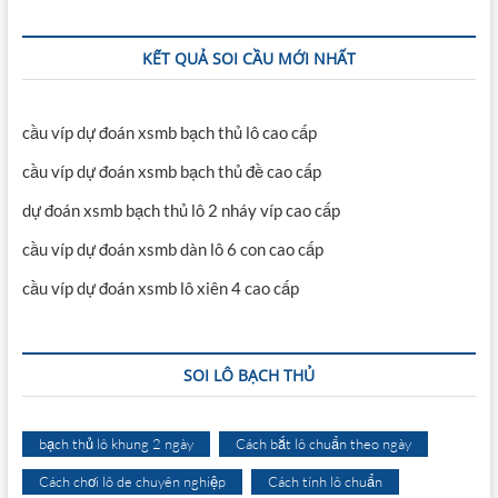
KẾT QUẢ SOI CẦU MỚI NHẤT
cầu víp dự đoán xsmb bạch thủ lô cao cấp
cầu víp dự đoán xsmb bạch thủ đề cao cấp
dự đoán xsmb bạch thủ lô 2 nháy víp cao cấp
cầu víp dự đoán xsmb dàn lô 6 con cao cấp
cầu víp dự đoán xsmb lô xiên 4 cao cấp
SOI LÔ BẠCH THỦ
bạch thủ lô khung 2 ngày
Cách bắt lô chuẩn theo ngày
Cách chơi lô de chuyên nghiệp
Cách tính lô chuẩn