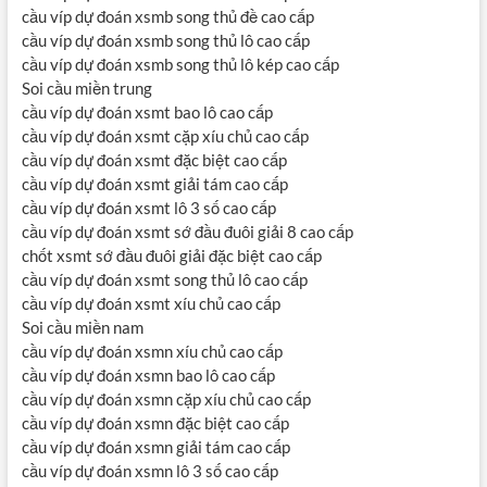
cầu víp dự đoán xsmb song thủ đề cao cấp
cầu víp dự đoán xsmb song thủ lô cao cấp
cầu víp dự đoán xsmb song thủ lô kép cao cấp
Soi cầu miền trung
cầu víp dự đoán xsmt bao lô cao cấp
cầu víp dự đoán xsmt cặp xíu chủ cao cấp
cầu víp dự đoán xsmt đặc biệt cao cấp
cầu víp dự đoán xsmt giải tám cao cấp
cầu víp dự đoán xsmt lô 3 số cao cấp
cầu víp dự đoán xsmt sớ đầu đuôi giải 8 cao cấp
chốt xsmt sớ đầu đuôi giải đặc biệt cao cấp
cầu víp dự đoán xsmt song thủ lô cao cấp
cầu víp dự đoán xsmt xíu chủ cao cấp
Soi cầu miền nam
cầu víp dự đoán xsmn xíu chủ cao cấp
cầu víp dự đoán xsmn bao lô cao cấp
cầu víp dự đoán xsmn cặp xíu chủ cao cấp
cầu víp dự đoán xsmn đặc biệt cao cấp
cầu víp dự đoán xsmn giải tám cao cấp
cầu víp dự đoán xsmn lô 3 số cao cấp