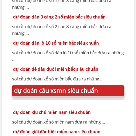
soi cầu dự đoán xổ số 1 con 3 càng miền bắc đưa ra
những …
dự đoán dàn 3 càng 2 số miền bắc siêu chuẩn
soi cầu dự đoán xổ số 2 con 3 càng miền bắc đưa ra
những …
dự đoán dàn lô 10 số miền bắc siêu chuẩn
soi cầu dự đoán xổ số dàn lô 10 số miền bắc đưa ra những
…
dự đoán đề đầu đuôi miền bắc siêu chuẩn
soi cầu dự đoán xổ số miền bắc đưa ra những …
dự đoán cầu xsmn siêu chuẩn
dự đoán xỉu chủ miền nam siêu chuẩn
soi cầu dự đoán xổ số miền nam đưa ra những …
dự đoán giải đặc biệt miền nam siêu chuẩn