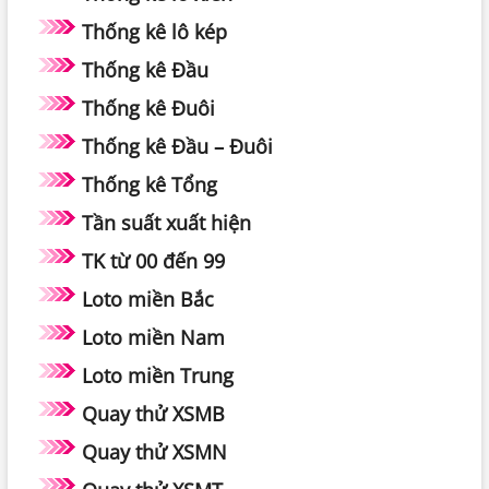
Thống kê lô kép
Thống kê Đầu
Thống kê Đuôi
Thống kê Đầu – Đuôi
Thống kê Tổng
Tần suất xuất hiện
TK từ 00 đến 99
Loto miền Bắc
Loto miền Nam
Loto miền Trung
Quay thử XSMB
Quay thử XSMN