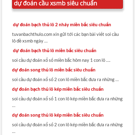
dự đoán cầu xsmb siêu chuẩn
dự đoán bạch thủ lô 2 nháy miền bắc siêu chuẩn
tuvanbachthulo.com xin gửi tới các bạn bài viết soi cầu
lô đề xsmb ngày …
dự đoán bạch thủ lô miền bắc siêu chuẩn
soi cầu dự đoán xổ số miền bắc hôm nay 1 con lô ….
dự đoán song thủ lô miền bắc siêu chuẩn
soi cầu dự đoán xổ số 2 con lô miền bắc đưa ra những …
dự đoán bạch thủ lô kép miền bắc siêu chuẩn
soi cầu dự đoán xổ số 1 con lô kép miền bắc đưa ra những
…
dự đoán song thủ lô kép miền bắc siêu chuẩn
soi cầu dự đoán xổ số 2 con lô kép miền bắc đưa ra những
…