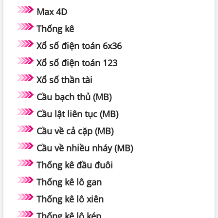
Max 4D
Thống kê
Xổ số điện toán 6x36
Xổ số điện toán 123
Xổ số thần tài
Cầu bạch thủ (MB)
Cầu lật liên tục (MB)
Cầu về cả cặp (MB)
Cầu về nhiều nháy (MB)
Thống kê đầu đuôi
Thống kê lô gan
Thống kê lô xiên
Thống kê lô kép