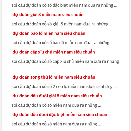
soi cầu dự đoán xổ số đặc biệt miền nam đưa ra những …
dự đoán giải 8 miền nam siêu chuẩn
soi cầu dự đoán xổ số giải 8 miền nam đưa ra những …
dự đoán bao lô miền nam siêu chuẩn
soi cầu dự đoán xổ số bao lô miền nam đưa ra những …
dự đoán cặp xỉu chủ miền nam siêu chuẩn
soi cầu dự đoán xổ số cắp xiu chủ miền nam đưa ra những
…
dự đoán song thủ lô miền nam siêu chuẩn
soi cầu dự đoán xổ số 2 con lô miền nam đưa ra những …
dự đoán đầu đuôi giải 8 miền nam siêu chuẩn
soi cầu dự đoán xổ số miền nam đưa ra những …
dự đoán đầu đuôi đặc biệt miền nam siêu chuẩn
soi cầu dự đoán xổ số miền nam đưa ra những …