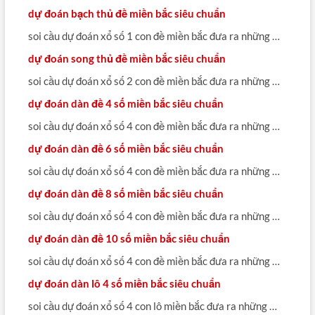
dự đoán bạch thủ đề miền bắc siêu chuẩn
soi cầu dự đoán xổ số 1 con đề miền bắc đưa ra những …
dự đoán song thủ đề miền bắc siêu chuẩn
soi cầu dự đoán xổ số 2 con đề miền bắc đưa ra những …
dự đoán dàn đề 4 số miền bắc siêu chuẩn
soi cầu dự đoán xổ số 4 con đề miền bắc đưa ra những …
dự đoán dàn đề 6 số miền bắc siêu chuẩn
soi cầu dự đoán xổ số 4 con đề miền bắc đưa ra những …
dự đoán dàn đề 8 số miền bắc siêu chuẩn
soi cầu dự đoán xổ số 4 con đề miền bắc đưa ra những …
dự đoán dàn đề 10 số miền bắc siêu chuẩn
soi cầu dự đoán xổ số 4 con đề miền bắc đưa ra những …
dự đoán dàn lô 4 số miền bắc siêu chuẩn
soi cầu dự đoán xổ số 4 con lô miền bắc đưa ra những …