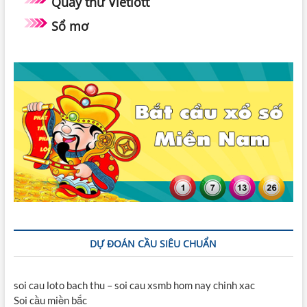
Quay thử Vietlott
Sổ mơ
DỰ ĐOÁN CẦU SIÊU CHUẨN
soi cau loto bach thu – soi cau xsmb hom nay chinh xac
Soi cầu miền bắc