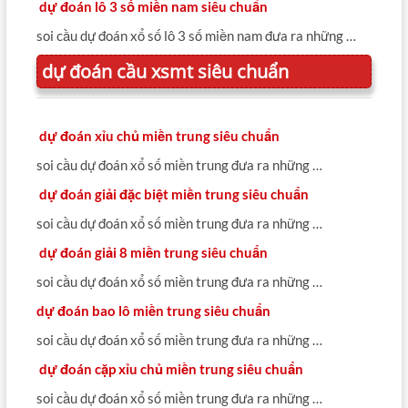
dự đoán lô 3 số miền nam siêu chuẩn
soi cầu dự đoán xổ số lô 3 số miền nam đưa ra những …
dự đoán cầu xsmt siêu chuẩn
dự đoán xỉu chủ miền trung siêu chuẩn
soi cầu dự đoán xổ số miền trung đưa ra những …
dự đoán giải đặc biệt miền trung siêu chuẩn
soi cầu dự đoán xổ số miền trung đưa ra những …
dự đoán giải 8 miền trung siêu chuẩn
soi cầu dự đoán xổ số miền trung đưa ra những …
dự đoán bao lô miền trung siêu chuẩn
soi cầu dự đoán xổ số miền trung đưa ra những …
dự đoán cặp xỉu chủ miền trung siêu chuẩn
soi cầu dự đoán xổ số miền trung đưa ra những …