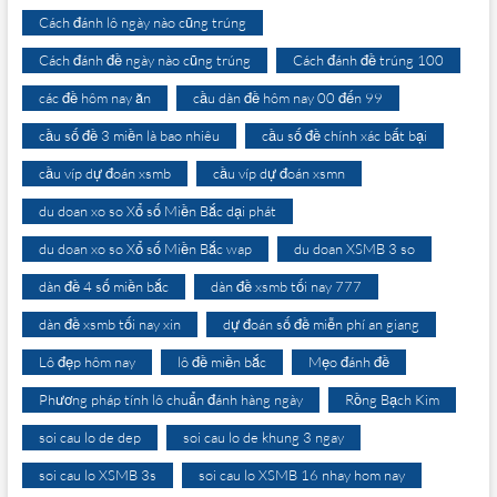
Cách đánh lô ngày nào cũng trúng
Cách đánh đề ngày nào cũng trúng
Cách đánh đề trúng 100
các đề hôm nay ăn
cầu dàn đề hôm nay 00 đến 99
cầu số đề 3 miền là bao nhiêu
cầu số đề chính xác bất bại
cầu víp dự đoán xsmb
cầu víp dự đoán xsmn
du doan xo so Xổ số Miền Bắc dại phát
du doan xo so Xổ số Miền Bắc wap
du doan XSMB 3 so
dàn đề 4 số miền bắc
dàn đề xsmb tối nay 777
dàn đề xsmb tối nay xin
dự đoán số đề miễn phí an giang
Lô đẹp hôm nay
lô đề miền bắc
Mẹo đánh đề
Phương pháp tính lô chuẩn đánh hàng ngày
Rồng Bạch Kim
soi cau lo de dep
soi cau lo de khung 3 ngay
soi cau lo XSMB 3s
soi cau lo XSMB 16 nhay hom nay