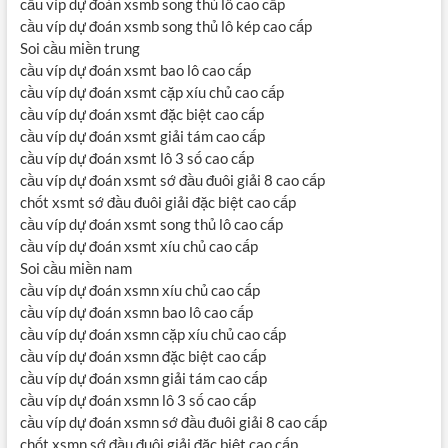
cầu víp dự đoán xsmb song thủ lô cao cấp
cầu víp dự đoán xsmb song thủ lô kép cao cấp
Soi cầu miền trung
cầu víp dự đoán xsmt bao lô cao cấp
cầu víp dự đoán xsmt cặp xíu chủ cao cấp
cầu víp dự đoán xsmt đặc biệt cao cấp
cầu víp dự đoán xsmt giải tám cao cấp
cầu víp dự đoán xsmt lô 3 số cao cấp
cầu víp dự đoán xsmt sớ đầu đuôi giải 8 cao cấp
chốt xsmt sớ đầu đuôi giải đặc biệt cao cấp
cầu víp dự đoán xsmt song thủ lô cao cấp
cầu víp dự đoán xsmt xíu chủ cao cấp
Soi cầu miền nam
cầu víp dự đoán xsmn xíu chủ cao cấp
cầu víp dự đoán xsmn bao lô cao cấp
cầu víp dự đoán xsmn cặp xíu chủ cao cấp
cầu víp dự đoán xsmn đặc biệt cao cấp
cầu víp dự đoán xsmn giải tám cao cấp
cầu víp dự đoán xsmn lô 3 số cao cấp
cầu víp dự đoán xsmn sớ đầu đuôi giải 8 cao cấp
chốt xsmn sớ đầu đuôi giải đặc biệt cao cấp