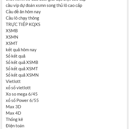
cầu víp dự đoán xsmn song thủ lô cao cấp
Cầu đề ăn hôm nay
Cầu lô chạy thông
TRỰC TIẾP KQXS
XSMB
XSMN
XSMT
kết quả hôm nay
Sổ kết quả
Sổ kết quả XSMB
Sổ kết quả XSMT
Sổ kết quả XSMN
Vietlott
xổ số vietlott
Xo so mega 6/45
xổ số Power 6/55
Max 3D
Max 4D
Thống kê
Điện toán