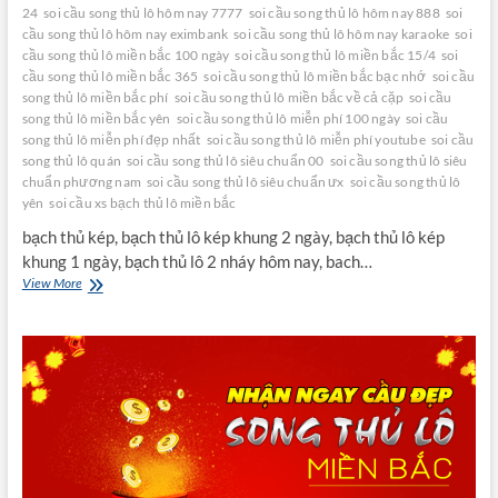
24
soi cầu song thủ lô hôm nay 7777
soi cầu song thủ lô hôm nay 888
soi
cầu song thủ lô hôm nay eximbank
soi cầu song thủ lô hôm nay karaoke
soi
cầu song thủ lô miền bắc 100 ngày
soi cầu song thủ lô miền bắc 15/4
soi
cầu song thủ lô miền bắc 365
soi cầu song thủ lô miền bắc bạc nhớ
soi cầu
song thủ lô miền bắc phí
soi cầu song thủ lô miền bắc về cả cặp
soi cầu
song thủ lô miền bắc yên
soi cầu song thủ lô miễn phí 100 ngày
soi cầu
song thủ lô miễn phí đẹp nhất
soi cầu song thủ lô miễn phí youtube
soi cầu
song thủ lô quán
soi cầu song thủ lô siêu chuẩn 00
soi cầu song thủ lô siêu
chuẩn phương nam
soi cầu song thủ lô siêu chuẩn ưx
soi cầu song thủ lô
yên
soi cầu xs bạch thủ lô miền bắc
bạch thủ kép, bạch thủ lô kép khung 2 ngày, bạch thủ lô kép
khung 1 ngày, bạch thủ lô 2 nháy hôm nay, bach…
cầu
View More
víp
dự
đoán
xsmb
bạch
thủ
lô
cao
cấp