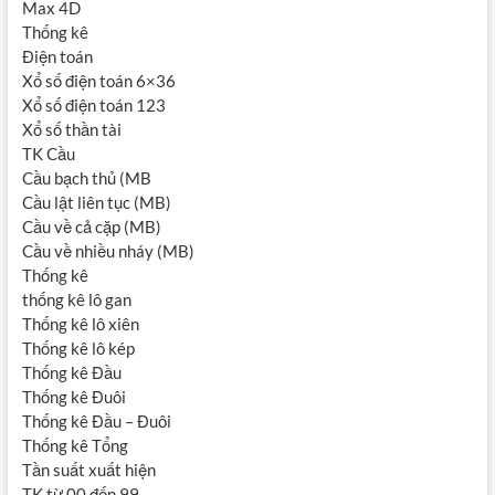
Max 4D
Thống kê
Điện toán
Xổ số điện toán 6×36
Xổ số điện toán 123
Xổ số thần tài
TK Cầu
Cầu bạch thủ (MB
Cầu lật liên tục (MB)
Cầu về cả cặp (MB)
Cầu về nhiều nháy (MB)
Thống kê
thống kê lô gan
Thống kê lô xiên
Thống kê lô kép
Thống kê Đầu
Thống kê Đuôi
Thống kê Đầu – Đuôi
Thống kê Tổng
Tần suất xuất hiện
TK từ 00 đến 99