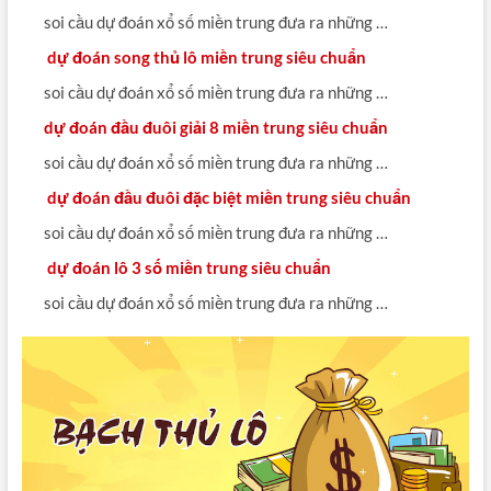
soi cầu dự đoán xổ số miền trung đưa ra những …
dự đoán song thủ lô miền trung siêu chuẩn
soi cầu dự đoán xổ số miền trung đưa ra những …
dự đoán đầu đuôi giải 8 miền trung siêu chuẩn
soi cầu dự đoán xổ số miền trung đưa ra những …
dự đoán đầu đuôi đặc biệt miền trung siêu chuẩn
soi cầu dự đoán xổ số miền trung đưa ra những …
dự đoán lô 3 số miền trung siêu chuẩn
soi cầu dự đoán xổ số miền trung đưa ra những …