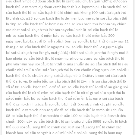
siêu chuẩn mpt
dự đoán bạch thủ lô xsmb siêu chuẩn quê hương
dự đoán
bạch thủ lô xsmb tt
dự đoán xsmb bạch thủ lô
kqxsmb plus lô bạch thủ
soi
cầu bạch thủ lô
soi cầu bạch thủ lô chính xác khung 100
soi cầu bạch thủ
lô chính xác u23
soi cau bach thu lo de mien bac mien phi
soi cầu bạch thủ
lô đẹp
soi cầu bạch thủ lô hôm nay 777
soi cau bach thu lô hom nay chinh
xac nhat
soi cầu bạch thủ lô hôm nay chuẩn nhất
soi cầu bạch thủ lô
mb
soi cầu bạch thủ lô miền bắc
soi cầu bạch thủ lô miền bắc 500
ngày
soi cầu bạch thủ lô miền bắc hôm nay
soi cầu bạch thủ lô ngày mai 11
tháng 7
soi cầu bạch thủ lô ngày mai 26
soi cầu bạch thủ lô ngày mai gia
lai
soi cầu bạch thủ lô ngày mai giải đặc biệt
soi cầu bạch thủ lô ngày mai là
bao nhiêu
soi cầu bạch thủ lô ngày mai phuong trang
soi cầu bạch thủ lô
phú yên hôm nay
soi cầu bạch thủ lô siêu chuẩn de
soi cầu bạch thủ lô siêu
chuẩn nhất miền bắc
soi cầu bạch thủ lô siêu chuẩn rồng bạch kim
soi cầu
bạch thủ lô siêu chuẩn trung
soi cầu bạch thủ lô siêu vip exe
soi cầu bạch
thủ lô siêu vip lô miền bắc
soi cầu bạch thủ lô tây ninh
soi cầu bạch thủ lô
xổ số 88
soi cầu bạch thủ lô xổ số âm
soi cầu bạch thủ lô xổ số an giang
soi
cầu bạch thủ lô xổ số edm
soi cầu bạch thủ lô xổ số gì
soi cầu bạch thủ lô
xổ số miền bắc bộ
soi cầu bạch thủ lô xổ số miền bắc euro
soi cầu bạch
thủ lô xsmb chính xác giải
soi cầu bạch thủ lô xsmb chính xác phí
soi cầu
bạch thủ lô xsmb chính xác quốc tế
soi cầu bạch thủ lô xsmb siêu chuẩn
08
soi cầu bạch thủ lô xsmb siêu chuẩn 100
soi cầu bạch thủ lô xsmb siêu
chuẩn 100 ngày
soi cầu bạch thủ lô xsmb siêu chuẩn 8888
soi cầu lô bạch
thủ 888
soi cầu song thủ lô chính xác 789
soi cầu song thủ lô chính xác
khánh hòa
soi cầu sông thủ lô đề miền bắc
soi cầu song thủ lô hôm nay