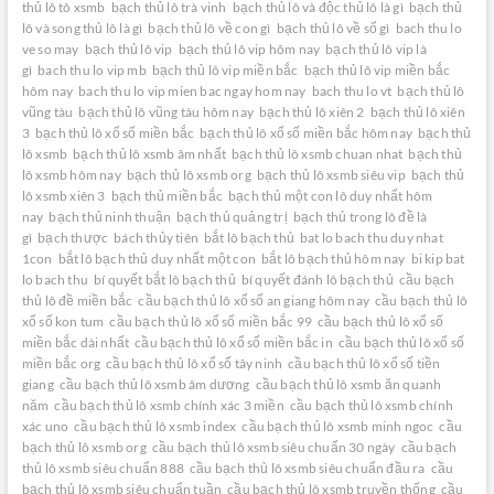
thủ lô tô xsmb
bạch thủ lô trà vinh
bạch thủ lô và độc thủ lô là gì
bạch thủ
lô và song thủ lô là gì
bạch thủ lô về con gì
bạch thủ lô về số gì
bach thu lo
ve so may
bạch thủ lô vip
bạch thủ lô vip hôm nay
bạch thủ lô vip là
gì
bach thu lo vip mb
bạch thủ lô vip miền bắc
bạch thủ lô vip miền bắc
hôm nay
bach thu lo vip mien bac ngay hom nay
bach thu lo vt
bạch thủ lô
vũng tàu
bạch thủ lô vũng tàu hôm nay
bạch thủ lô xiên 2
bạch thủ lô xiên
3
bạch thủ lô xổ số miền bắc
bạch thủ lô xổ số miền bắc hôm nay
bạch thủ
lô xsmb
bạch thủ lô xsmb âm nhất
bạch thủ lô xsmb chuan nhat
bạch thủ
lô xsmb hôm nay
bạch thủ lô xsmb org
bạch thủ lô xsmb siêu vip
bạch thủ
lô xsmb xiên 3
bạch thủ miền bắc
bạch thủ một con lô duy nhất hôm
nay
bạch thủ ninh thuận
bạch thủ quảng trị
bạch thủ trong lô đề là
gì
bạch thược
bách thủy tiên
bắt lô bạch thủ
bat lo bach thu duy nhat
1con
bắt lô bạch thủ duy nhất một con
bắt lô bạch thủ hôm nay
bi kip bat
lo bach thu
bí quyết bắt lô bạch thủ
bí quyết đánh lô bạch thủ
cầu bạch
thủ lô đề miền bắc
cầu bạch thủ lô xổ số an giang hôm nay
cầu bạch thủ lô
xổ số kon tum
cầu bạch thủ lô xổ số miền bắc 99
cầu bạch thủ lô xổ số
miền bắc dài nhất
cầu bạch thủ lô xổ số miền bắc in
cầu bạch thủ lô xổ số
miền bắc org
cầu bạch thủ lô xổ số tây ninh
cầu bạch thủ lô xổ số tiền
giang
cầu bạch thủ lô xsmb âm dương
cầu bạch thủ lô xsmb ăn quanh
năm
cầu bạch thủ lô xsmb chính xác 3 miền
cầu bạch thủ lô xsmb chính
xác uno
cầu bạch thủ lô xsmb index
cầu bạch thủ lô xsmb minh ngoc
cầu
bạch thủ lô xsmb org
cầu bạch thủ lô xsmb siêu chuẩn 30 ngày
cầu bạch
thủ lô xsmb siêu chuẩn 888
cầu bạch thủ lô xsmb siêu chuẩn đầu ra
cầu
bạch thủ lô xsmb siêu chuẩn tuần
cầu bạch thủ lô xsmb truyền thống
cầu