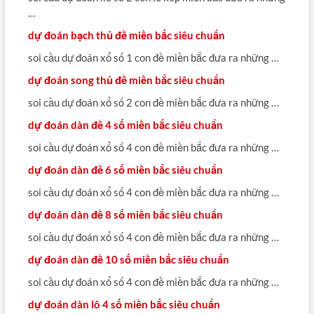
…
dự đoán bạch thủ đề miền bắc siêu chuẩn
soi cầu dự đoán xổ số 1 con đề miền bắc đưa ra những …
dự đoán song thủ đề miền bắc siêu chuẩn
soi cầu dự đoán xổ số 2 con đề miền bắc đưa ra những …
dự đoán dàn đề 4 số miền bắc siêu chuẩn
soi cầu dự đoán xổ số 4 con đề miền bắc đưa ra những …
dự đoán dàn đề 6 số miền bắc siêu chuẩn
soi cầu dự đoán xổ số 4 con đề miền bắc đưa ra những …
dự đoán dàn đề 8 số miền bắc siêu chuẩn
soi cầu dự đoán xổ số 4 con đề miền bắc đưa ra những …
dự đoán dàn đề 10 số miền bắc siêu chuẩn
soi cầu dự đoán xổ số 4 con đề miền bắc đưa ra những …
dự đoán dàn lô 4 số miền bắc siêu chuẩn