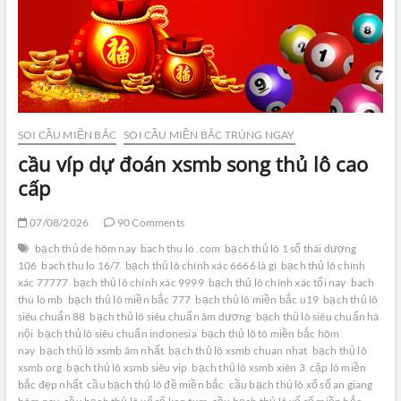
SOI CẦU MIỀN BẮC
SOI CẦU MIỀN BẮC TRÚNG NGAY
cầu víp dự đoán xsmb song thủ lô cao
cấp
07/08/2026
90 Comments
bạch thủ de hôm nay
bach thu lo .com
bạch thủ lô 1 số thái dương
106
bach thu lo 16/7
bạch thủ lô chính xác 6666 là gì
bạch thủ lô chính
xác 77777
bạch thủ lô chính xác 9999
bạch thủ lô chính xác tối nay
bach
thu lo mb
bạch thủ lô miền bắc 777
bạch thủ lô miền bắc u19
bạch thủ lô
siêu chuẩn 88
bạch thủ lô siêu chuẩn âm dương
bạch thủ lô siêu chuẩn hà
nội
bạch thủ lô siêu chuẩn indonesia
bạch thủ lô tô miền bắc hôm
nay
bạch thủ lô xsmb âm nhất
bạch thủ lô xsmb chuan nhat
bạch thủ lô
xsmb org
bạch thủ lô xsmb siêu vip
bạch thủ lô xsmb xiên 3
cặp lô miền
bắc đẹp nhất
cầu bạch thủ lô đề miền bắc
cầu bạch thủ lô xổ số an giang