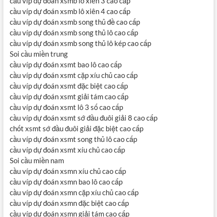
cầu víp dự đoán xsmb lô xiên 3 cao cấp
cầu víp dự đoán xsmb lô xiên 4 cao cấp
cầu víp dự đoán xsmb song thủ đề cao cấp
cầu víp dự đoán xsmb song thủ lô cao cấp
cầu víp dự đoán xsmb song thủ lô kép cao cấp
Soi cầu miền trung
cầu víp dự đoán xsmt bao lô cao cấp
cầu víp dự đoán xsmt cặp xíu chủ cao cấp
cầu víp dự đoán xsmt đặc biệt cao cấp
cầu víp dự đoán xsmt giải tám cao cấp
cầu víp dự đoán xsmt lô 3 số cao cấp
cầu víp dự đoán xsmt sớ đầu đuôi giải 8 cao cấp
chốt xsmt sớ đầu đuôi giải đặc biệt cao cấp
cầu víp dự đoán xsmt song thủ lô cao cấp
cầu víp dự đoán xsmt xíu chủ cao cấp
Soi cầu miền nam
cầu víp dự đoán xsmn xíu chủ cao cấp
cầu víp dự đoán xsmn bao lô cao cấp
cầu víp dự đoán xsmn cặp xíu chủ cao cấp
cầu víp dự đoán xsmn đặc biệt cao cấp
cầu víp dự đoán xsmn giải tám cao cấp