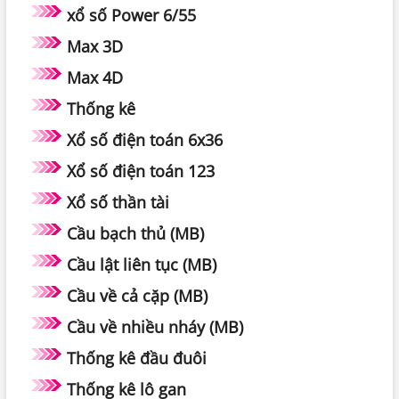
xổ số Power 6/55
Max 3D
Max 4D
Thống kê
Xổ số điện toán 6x36
Xổ số điện toán 123
Xổ số thần tài
Cầu bạch thủ (MB)
Cầu lật liên tục (MB)
Cầu về cả cặp (MB)
Cầu về nhiều nháy (MB)
Thống kê đầu đuôi
Thống kê lô gan