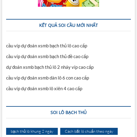
KẾT QUẢ SOI CẦU MỚI NHẤT
cầu víp dự đoán xsmb bạch thủ lô cao cấp
cầu víp dự đoán xsmb bạch thủ đề cao cấp
dự đoán xsmb bạch thủ lô 2 nháy víp cao cấp
cầu víp dự đoán xsmb dàn lô 6 con cao cấp
cầu víp dự đoán xsmb lô xiên 4 cao cấp
SOI LÔ BẠCH THỦ
bạch thủ lô khung 2 ngày
Cách bắt lô chuẩn theo ngày