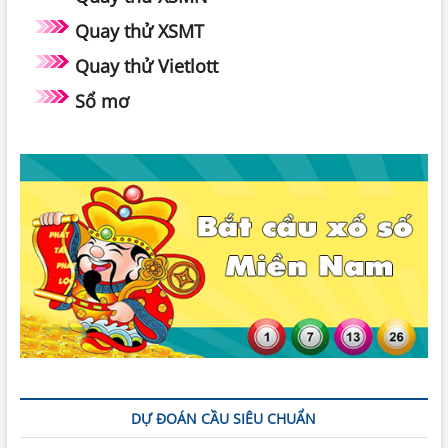
Quay thử XSMT
Quay thử Vietlott
Sổ mơ
DỰ ĐOÁN CẦU SIÊU CHUẨN