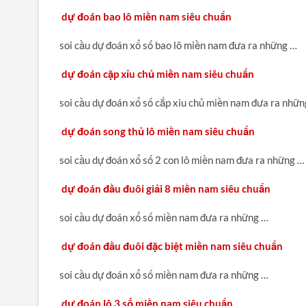
dự đoán bao lô miền nam siêu chuẩn
soi cầu dự đoán xổ số bao lô miền nam đưa ra những …
dự đoán cặp xỉu chủ miền nam siêu chuẩn
soi cầu dự đoán xổ số cắp xiu chủ miền nam đưa ra nhữn
dự đoán song thủ lô miền nam siêu chuẩn
soi cầu dự đoán xổ số 2 con lô miền nam đưa ra những …
dự đoán đầu đuôi giải 8 miền nam siêu chuẩn
soi cầu dự đoán xổ số miền nam đưa ra những …
dự đoán đầu đuôi đặc biệt miền nam siêu chuẩn
soi cầu dự đoán xổ số miền nam đưa ra những …
dự đoán lô 3 số miền nam siêu chuẩn