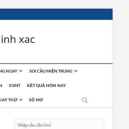
hinh xac
ÚNG NGAY
SOI CẦU MIỀN TRUNG
N
XSMT
KẾT QUẢ HÔM NAY
UAY THỬ
SỔ MƠ