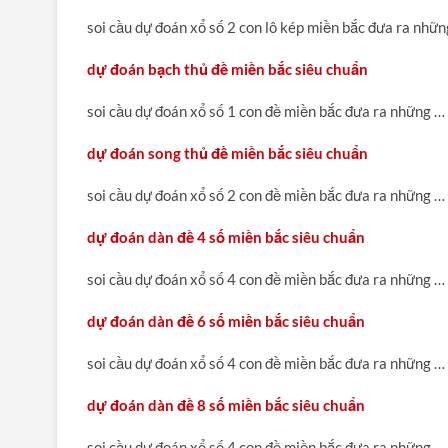
soi cầu dự đoán xổ số 2 con lô kép miền bắc đưa ra nhữ
dự đoán bạch thủ đề miền bắc siêu chuẩn
soi cầu dự đoán xổ số 1 con đề miền bắc đưa ra những …
dự đoán song thủ đề miền bắc siêu chuẩn
soi cầu dự đoán xổ số 2 con đề miền bắc đưa ra những …
dự đoán dàn đề 4 số miền bắc siêu chuẩn
soi cầu dự đoán xổ số 4 con đề miền bắc đưa ra những …
dự đoán dàn đề 6 số miền bắc siêu chuẩn
soi cầu dự đoán xổ số 4 con đề miền bắc đưa ra những …
dự đoán dàn đề 8 số miền bắc siêu chuẩn
soi cầu dự đoán xổ số 4 con đề miền bắc đưa ra những …