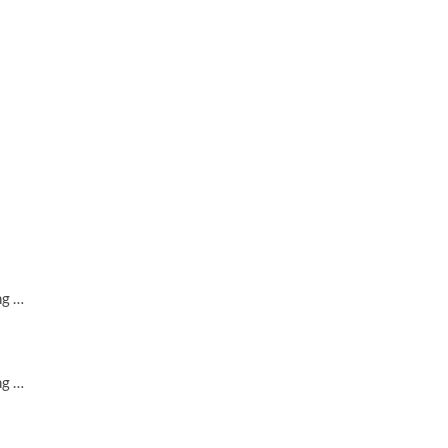
ng …
ng …