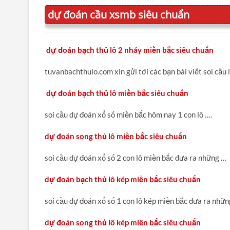
dự đoán cầu xsmb siêu chuẩn
dự đoán bạch thủ lô 2 nháy miền bắc siêu chuẩn
tuvanbachthulo.com xin gửi tới các bạn bài viết soi cầu
dự đoán bạch thủ lô miền bắc siêu chuẩn
soi cầu dự đoán xổ số miền bắc hôm nay 1 con lô ….
dự đoán song thủ lô miền bắc siêu chuẩn
soi cầu dự đoán xổ số 2 con lô miền bắc đưa ra những …
dự đoán bạch thủ lô kép miền bắc siêu chuẩn
soi cầu dự đoán xổ số 1 con lô kép miền bắc đưa ra nhữ
dự đoán song thủ lô kép miền bắc siêu chuẩn