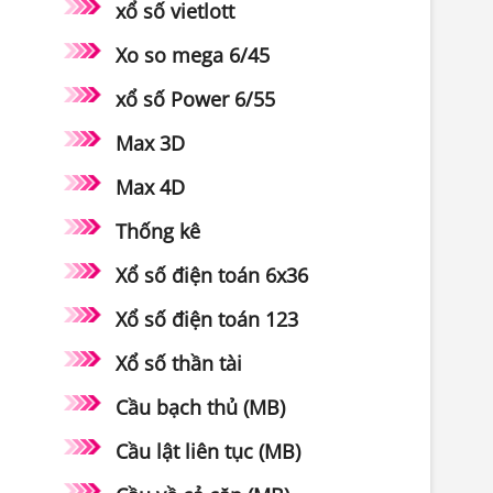
xổ số vietlott
Xo so mega 6/45
xổ số Power 6/55
Max 3D
Max 4D
Thống kê
Xổ số điện toán 6x36
Xổ số điện toán 123
Xổ số thần tài
Cầu bạch thủ (MB)
Cầu lật liên tục (MB)