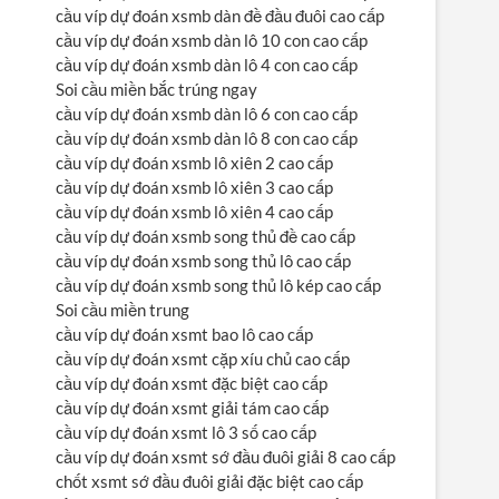
cầu víp dự đoán xsmb dàn đề đầu đuôi cao cấp
cầu víp dự đoán xsmb dàn lô 10 con cao cấp
cầu víp dự đoán xsmb dàn lô 4 con cao cấp
Soi cầu miền bắc trúng ngay
cầu víp dự đoán xsmb dàn lô 6 con cao cấp
cầu víp dự đoán xsmb dàn lô 8 con cao cấp
cầu víp dự đoán xsmb lô xiên 2 cao cấp
cầu víp dự đoán xsmb lô xiên 3 cao cấp
cầu víp dự đoán xsmb lô xiên 4 cao cấp
cầu víp dự đoán xsmb song thủ đề cao cấp
cầu víp dự đoán xsmb song thủ lô cao cấp
cầu víp dự đoán xsmb song thủ lô kép cao cấp
Soi cầu miền trung
cầu víp dự đoán xsmt bao lô cao cấp
cầu víp dự đoán xsmt cặp xíu chủ cao cấp
cầu víp dự đoán xsmt đặc biệt cao cấp
cầu víp dự đoán xsmt giải tám cao cấp
cầu víp dự đoán xsmt lô 3 số cao cấp
cầu víp dự đoán xsmt sớ đầu đuôi giải 8 cao cấp
chốt xsmt sớ đầu đuôi giải đặc biệt cao cấp