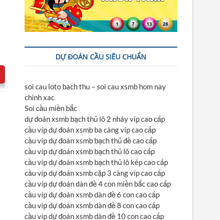
DỰ ĐOÁN CẦU SIÊU CHUẨN
soi cau loto bach thu – soi cau xsmb hom nay
chinh xac
Soi cầu miền bắc
dự đoán xsmb bạch thủ lô 2 nháy víp cao cấp
cầu víp dự đoán xsmb ba càng víp cao cấp
cầu víp dự đoán xsmb bạch thủ đề cao cấp
cầu víp dự đoán xsmb bạch thủ lô cao cấp
cầu víp dự đoán xsmb bạch thủ lô kép cao cấp
cầu víp dự đoán xsmb cặp 3 càng víp cao cấp
cầu víp dự đoán dàn đề 4 con miền bắc cao cấp
cầu víp dự đoán xsmb dàn đề 6 con cao cấp
cầu víp dự đoán xsmb dàn đề 8 con cao cấp
cầu víp dự đoán xsmb dàn đề 10 con cao cấp