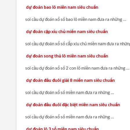
dự đoán bao lô miền nam siêu chuẩn
soi cầu dự đoán xổ số bao lô miền nam đưa ra những …
dự đoán cặp xỉu chủ miền nam siêu chuẩn
soi cầu dự đoán xổ số cắp xiu chủ miền nam đưa ra nhữn
dự đoán song thủ lô miền nam siêu chuẩn
soi cầu dự đoán xổ số 2 con lô miền nam đưa ra những …
dự đoán đầu đuôi giải 8 miền nam siêu chuẩn
soi cầu dự đoán xổ số miền nam đưa ra những …
dự đoán đầu đuôi đặc biệt miền nam siêu chuẩn
soi cầu dự đoán xổ số miền nam đưa ra những …
dự đoán lô 3 số miền nam siêu chuẩn