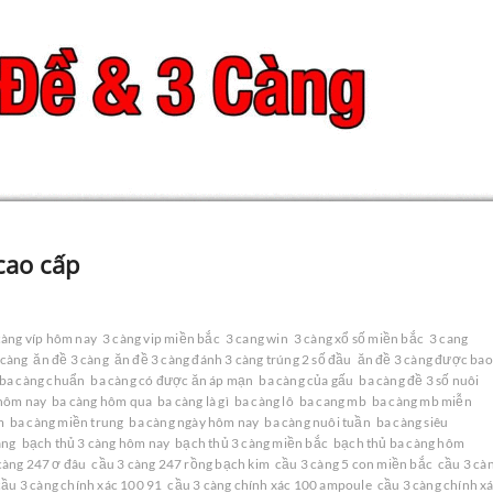
cao cấp
càng víp hôm nay
3 càng vip miền bắc
3 cang win
3 càng xổ số miền bắc
3 cang
 càng
ăn đề 3 càng
ăn đề 3 càng đánh 3 càng trúng 2 số đầu
ăn đề 3 càng được bao
ba càng chuẩn
ba càng có được ăn áp mạn
ba càng của gấu
ba càng đề 3 số nuôi
 hôm nay
ba càng hôm qua
ba càng là gì
ba càng lô
ba cang mb
ba càng mb miễn
m
ba càng miền trung
ba càng ngày hôm nay
ba càng nuôi tuần
ba càng siêu
àng
bạch thủ 3 càng hôm nay
bạch thủ 3 càng miền bắc
bạch thủ ba càng hôm
càng 247 ơ đâu
cầu 3 càng 247 rồng bạch kim
cầu 3 càng 5 con miền bắc
cầu 3 cà
cầu 3 càng chính xác 100 91
cầu 3 càng chính xác 100 ampoule
cầu 3 càng chính x