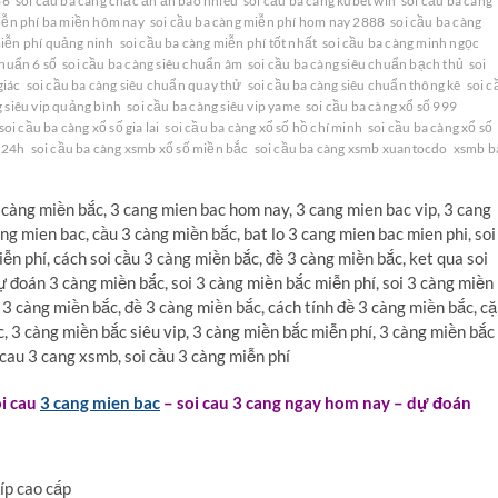
66
soi cầu ba càng chắc ăn ăn bao nhiêu
soi cầu ba càng kubet win
soi cầu ba càng
iễn phí ba miền hôm nay
soi cầu ba càng miễn phí hom nay 2888
soi cầu ba càng
miễn phí quảng ninh
soi cầu ba càng miễn phí tốt nhất
soi cầu ba càng minh ngọc
chuẩn 6 số
soi cầu ba càng siêu chuẩn âm
soi cầu ba càng siêu chuẩn bạch thủ
soi
giác
soi cầu ba càng siêu chuẩn quay thử
soi cầu ba càng siêu chuẩn thông kê
soi c
g siêu vip quảng bình
soi cầu ba càng siêu vip yame
soi cầu ba càng xổ số 999
soi cầu ba càng xổ số gia lai
soi cầu ba càng xổ số hồ chí minh
soi cầu ba càng xổ số
p 24h
soi cầu ba càng xsmb xổ số miền bắc
soi cầu ba càng xsmb xuantocdo
xsmb b
3 càng miền bắc, 3 cang mien bac hom nay, 3 cang mien bac vip, 3 cang
ang mien bac, cầu 3 càng miền bắc, bat lo 3 cang mien bac mien phi, soi
ễn phí, cách soi cầu 3 càng miền bắc, đề 3 càng miền bắc, ket qua soi
ự đoán 3 càng miền bắc, soi 3 càng miền bắc miễn phí, soi 3 càng miền
i 3 càng miền bắc, đề 3 càng miền bắc, cách tính đề 3 càng miền bắc, c
c, 3 càng miền bắc siêu vip, 3 càng miền bắc miễn phí, 3 càng miền bắc
 cau 3 cang xsmb, soi cầu 3 càng miễn phí
oi cau
3 cang mien bac
– soi cau 3 cang ngay hom nay – dự đoán
íp cao cấp