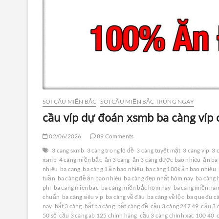
SOI CẦU MIỀN BẮC
SOI CẦU MIỀN BẮC TRÚNG NGAY
cầu víp dự đoán xsmb ba càng víp 
02/06/2026
89 Comments
3 cang sxmb
3 càng trong lô đề
3 càng tuyệt mật
3 càng vip
3 
xsmb
4 càng miền bắc
ăn 3 càng
ăn 3 càng được bao nhiêu
ăn ba
nhiêu
ba cang
ba càng 1 ăn bao nhiêu
ba càng 100k ăn bao nhiêu
tuần
ba càng đề ăn bao nhiêu
ba càng đẹp nhất hôm nay
ba càng
phí
ba cang mien bac
ba càng miền bắc hôm nay
ba càng miền na
chuẩn
ba càng siêu vip
ba càng về đâu
ba càng về lộc
ba que đu c
nay
bắt 3 càng
bắt ba càng
bắt càng đề
cầu 3 càng 247 49
cầu 3 
50 số
cầu 3 càng ab 125 chính hãng
cầu 3 càng chính xác 100 40