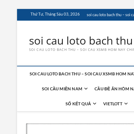
Skip
Thứ Tư, Tháng Sáu 03, 2026
soi cau loto bach thu – soi
to
content
soi cau loto bach th
SOI CAU LOTO BACH THU – SOI CAU XSMB HOM NAY CHI
SOI CAU LOTO BACH THU – SOI CAU XSMB HOM N
SOI CẦU MIỀN NAM
CẦU ĐỀ ĂN HÔM N
SỔ KẾT QUẢ
VIETLOTT