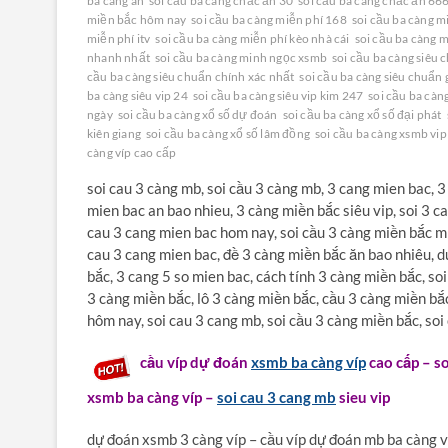
ba càng an
soi cầu ba càng chắc ăn 30
soi cầu ba càng chắc ăn 66
miền bắc hôm nay
soi cầu ba càng miễn phí 168
soi cầu ba càng m
miễn phí itv
soi cầu ba càng miễn phí kèo nhà cái
soi cầu ba càng 
nhanh nhất
soi cầu ba càng minh ngọc xsmb
soi cầu ba càng siêu 
cầu ba càng siêu chuẩn chính xác nhất
soi cầu ba càng siêu chuẩn 
ba càng siêu vip 24
soi cầu ba càng siêu vip kim 247
soi cầu ba càn
ngày
soi cầu ba càng xổ số dự đoán
soi cầu ba càng xổ số đại phát
kiên giang
soi cầu ba càng xổ số lâm đồng
soi cầu ba càng xsmb vi
càng víp cao cấp
soi cau 3 càng mb, soi cầu 3 càng mb, 3 cang mien bac, 
mien bac an bao nhieu, 3 càng miền bắc siêu vip, soi 3 c
cau 3 cang mien bac hom nay, soi cầu 3 càng miền bắc mi
cau 3 cang mien bac, đề 3 càng miền bắc ăn bao nhiêu, d
bắc, 3 cang 5 so mien bac, cách tính 3 càng miền bắc, so
3 càng miền bắc, lô 3 càng miền bắc, cầu 3 càng miền bắ
hôm nay, soi cau 3 cang mb, soi cầu 3 càng miền bắc, soi
cầu víp dự đoán
xsmb ba càng víp
cao cấp – s
xsmb ba càng víp –
soi cau 3 cang mb
sieu vip
dự đoán xsmb 3 càng víp – cầu víp dự đoán mb ba càng v