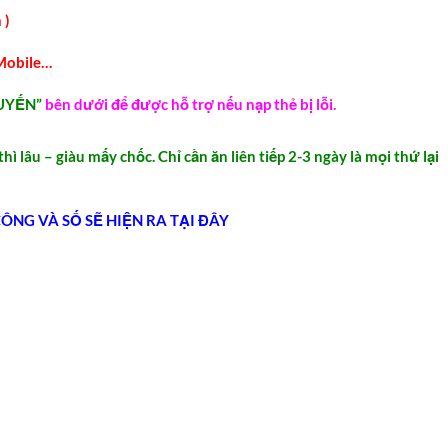
 )
NMobile…
UYẾN”
bên dưới để được hỗ trợ nếu nạp thẻ bị lỗi.
ì lâu – giàu mấy chốc. Chỉ cần ăn liên tiếp 2-3 ngày là mọi thứ lại
ÔNG VÀ SỐ SẼ HIỆN RA TẠI ĐÂY