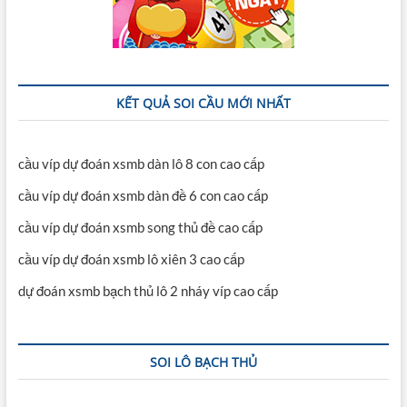
KẾT QUẢ SOI CẦU MỚI NHẤT
cầu víp dự đoán xsmb dàn lô 8 con cao cấp
cầu víp dự đoán xsmb dàn đề 6 con cao cấp
cầu víp dự đoán xsmb song thủ đề cao cấp
cầu víp dự đoán xsmb lô xiên 3 cao cấp
dự đoán xsmb bạch thủ lô 2 nháy víp cao cấp
SOI LÔ BẠCH THỦ