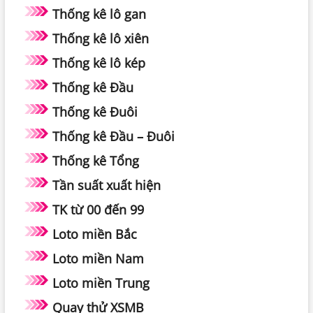
Thống kê lô gan
Thống kê lô xiên
Thống kê lô kép
Thống kê Đầu
Thống kê Đuôi
Thống kê Đầu – Đuôi
Thống kê Tổng
Tần suất xuất hiện
TK từ 00 đến 99
Loto miền Bắc
Loto miền Nam
Loto miền Trung
Quay thử XSMB