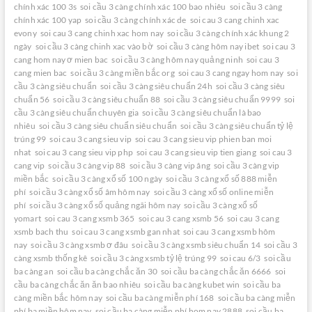
chính xác 100 3s
soi cầu 3 càng chính xác 100 bao nhiêu
soi cầu 3 càng
chính xác 100 yap
soi cầu 3 càng chính xác de
soi cau 3 cang chinh xac
evony
soi cau 3 cang chinh xac hom nay
soi cầu 3 càng chính xác khung 2
ngày
soi cầu 3 càng chinh xac vào bờ
soi cầu 3 càng hôm nay ibet
soi cau 3
cang hom nay ơ mien bac
soi cầu 3 càng hôm nay quảng ninh
soi cau 3
cang mien bac
soi cầu 3 càng miền bắc org
soi cau 3 cang ngay hom nay
soi
cầu 3 càng siêu chuẩn
soi cầu 3 càng siêu chuẩn 24h
soi cầu 3 càng siêu
chuẩn 56
soi cầu 3 càng siêu chuẩn 88
soi cầu 3 càng siêu chuẩn 9999
soi
cầu 3 càng siêu chuẩn chuyên gia
soi cầu 3 càng siêu chuẩn là bao
nhiêu
soi cầu 3 càng siêu chuẩn siêu chuẩn
soi cầu 3 càng siêu chuẩn tỷ lệ
trúng 99
soi cau 3 cang sieu vip
soi cau 3 cang sieu vip phien ban moi
nhat
soi cau 3 cang sieu vip php
soi cau 3 cang sieu vip tien giang
soi cau 3
cang vip
soi cầu 3 càng vip 88
soi cầu 3 càng vip âng
soi cầu 3 càng vip
miền bắc
soi cầu 3 càng xổ số 100 ngày
soi cầu 3 càng xổ số 888 miễn
phí
soi cầu 3 càng xổ số âm hôm nay
soi cầu 3 càng xổ số online miễn
phí
soi cầu 3 càng xổ số quảng ngãi hôm nay
soi cầu 3 càng xổ số
yomart
soi cau 3 cang xsmb 365
soi cau 3 cang xsmb 56
soi cau 3 cang
xsmb bach thu
soi cau 3 cang xsmb gan nhat
soi cau 3 cang xsmb hôm
nay
soi cầu 3 càng xsmb ơ đâu
soi cầu 3 càng xsmb siêu chuẩn 14
soi cầu 3
càng xsmb thống kê
soi cầu 3 càng xsmb tỷ lệ trúng 99
soi cau 6/3
soi cầu
ba càng an
soi cầu ba càng chắc ăn 30
soi cầu ba càng chắc ăn 6666
soi
cầu ba càng chắc ăn ăn bao nhiêu
soi cầu ba càng kubet win
soi cầu ba
càng miền bắc hôm nay
soi cầu ba càng miễn phí 168
soi cầu ba càng miễn
phí ba miền hôm nay
soi cầu ba càng miễn phí hom nay 2888
soi cầu ba