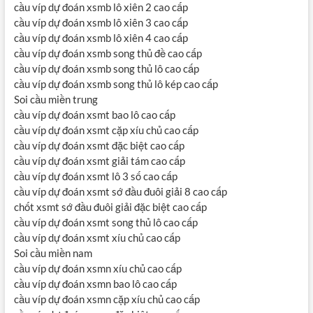
cầu víp dự đoán xsmb lô xiên 2 cao cấp
cầu víp dự đoán xsmb lô xiên 3 cao cấp
cầu víp dự đoán xsmb lô xiên 4 cao cấp
cầu víp dự đoán xsmb song thủ đề cao cấp
cầu víp dự đoán xsmb song thủ lô cao cấp
cầu víp dự đoán xsmb song thủ lô kép cao cấp
Soi cầu miền trung
cầu víp dự đoán xsmt bao lô cao cấp
cầu víp dự đoán xsmt cặp xíu chủ cao cấp
cầu víp dự đoán xsmt đặc biệt cao cấp
cầu víp dự đoán xsmt giải tám cao cấp
cầu víp dự đoán xsmt lô 3 số cao cấp
cầu víp dự đoán xsmt sớ đầu đuôi giải 8 cao cấp
chốt xsmt sớ đầu đuôi giải đặc biệt cao cấp
cầu víp dự đoán xsmt song thủ lô cao cấp
cầu víp dự đoán xsmt xíu chủ cao cấp
Soi cầu miền nam
cầu víp dự đoán xsmn xíu chủ cao cấp
cầu víp dự đoán xsmn bao lô cao cấp
cầu víp dự đoán xsmn cặp xíu chủ cao cấp