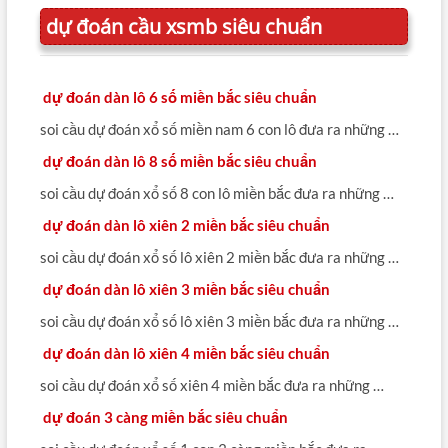
dự đoán cầu xsmb siêu chuẩn
dự đoán dàn lô 6 số miền bắc siêu chuẩn
soi cầu dự đoán xổ số miền nam 6 con lô đưa ra những …
dự đoán dàn lô 8 số miền bắc siêu chuẩn
soi cầu dự đoán xổ số 8 con lô miền bắc đưa ra những …
dự đoán dàn lô xiên 2 miền bắc siêu chuẩn
soi cầu dự đoán xổ số lô xiên 2 miền bắc đưa ra những …
dự đoán dàn lô xiên 3 miền bắc siêu chuẩn
soi cầu dự đoán xổ số lô xiên 3 miền bắc đưa ra những …
dự đoán dàn lô xiên 4 miền bắc siêu chuẩn
soi cầu dự đoán xổ số xiên 4 miền bắc đưa ra những …
dự đoán 3 càng miền bắc siêu chuẩn