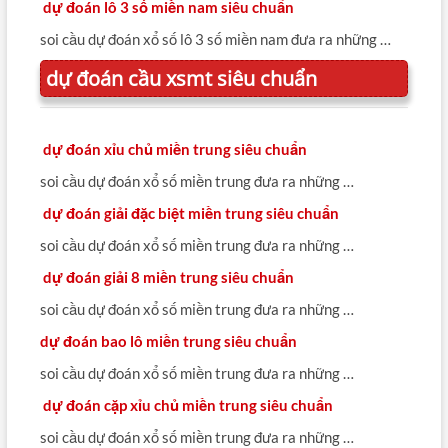
dự đoán lô 3 số miền nam siêu chuẩn
soi cầu dự đoán xổ số lô 3 số miền nam đưa ra những …
dự đoán cầu xsmt siêu chuẩn
dự đoán xỉu chủ miền trung siêu chuẩn
soi cầu dự đoán xổ số miền trung đưa ra những …
dự đoán giải đặc biệt miền trung siêu chuẩn
soi cầu dự đoán xổ số miền trung đưa ra những …
dự đoán giải 8 miền trung siêu chuẩn
soi cầu dự đoán xổ số miền trung đưa ra những …
dự đoán bao lô miền trung siêu chuẩn
soi cầu dự đoán xổ số miền trung đưa ra những …
dự đoán cặp xỉu chủ miền trung siêu chuẩn
soi cầu dự đoán xổ số miền trung đưa ra những …