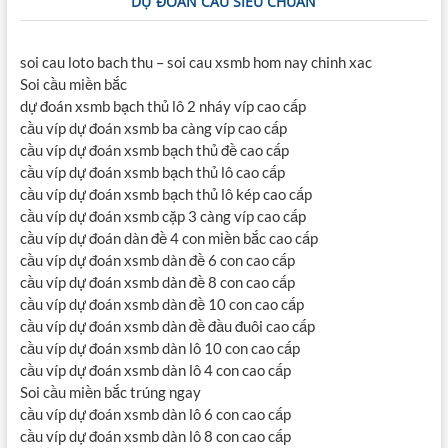
DỰ ĐOÁN CẦU SIÊU CHUẨN
soi cau loto bach thu – soi cau xsmb hom nay chinh xac
Soi cầu miền bắc
dự đoán xsmb bạch thủ lô 2 nháy víp cao cấp
cầu víp dự đoán xsmb ba càng víp cao cấp
cầu víp dự đoán xsmb bạch thủ đề cao cấp
cầu víp dự đoán xsmb bạch thủ lô cao cấp
cầu víp dự đoán xsmb bạch thủ lô kép cao cấp
cầu víp dự đoán xsmb cặp 3 càng víp cao cấp
cầu víp dự đoán dàn đề 4 con miền bắc cao cấp
cầu víp dự đoán xsmb dàn đề 6 con cao cấp
cầu víp dự đoán xsmb dàn đề 8 con cao cấp
cầu víp dự đoán xsmb dàn đề 10 con cao cấp
cầu víp dự đoán xsmb dàn đề đầu đuôi cao cấp
cầu víp dự đoán xsmb dàn lô 10 con cao cấp
cầu víp dự đoán xsmb dàn lô 4 con cao cấp
Soi cầu miền bắc trúng ngay
cầu víp dự đoán xsmb dàn lô 6 con cao cấp
cầu víp dự đoán xsmb dàn lô 8 con cao cấp