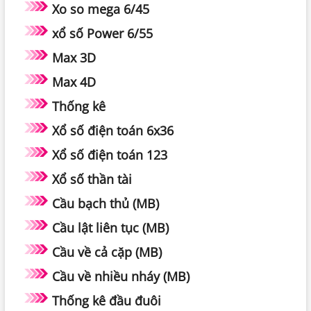
Xo so mega 6/45
xổ số Power 6/55
Max 3D
Max 4D
Thống kê
Xổ số điện toán 6x36
Xổ số điện toán 123
Xổ số thần tài
Cầu bạch thủ (MB)
Cầu lật liên tục (MB)
Cầu về cả cặp (MB)
Cầu về nhiều nháy (MB)
Thống kê đầu đuôi