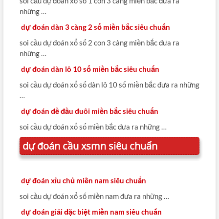
soi cầu dự đoán xổ số 1 con 3 càng miền bắc đưa ra
những …
dự đoán dàn 3 càng 2 số miền bắc siêu chuẩn
soi cầu dự đoán xổ số 2 con 3 càng miền bắc đưa ra
những …
dự đoán dàn lô 10 số miền bắc siêu chuẩn
soi cầu dự đoán xổ số dàn lô 10 số miền bắc đưa ra những
…
dự đoán đề đầu đuôi miền bắc siêu chuẩn
soi cầu dự đoán xổ số miền bắc đưa ra những …
dự đoán cầu xsmn siêu chuẩn
dự đoán xỉu chủ miền nam siêu chuẩn
soi cầu dự đoán xổ số miền nam đưa ra những …
dự đoán giải đặc biệt miền nam siêu chuẩn