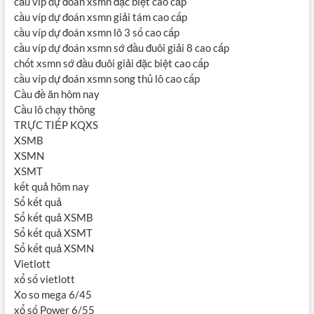
cầu víp dự đoán xsmn đặc biệt cao cấp
cầu víp dự đoán xsmn giải tám cao cấp
cầu víp dự đoán xsmn lô 3 số cao cấp
cầu víp dự đoán xsmn sớ đầu đuôi giải 8 cao cấp
chốt xsmn sớ đầu đuôi giải đặc biệt cao cấp
cầu víp dự đoán xsmn song thủ lô cao cấp
Cầu đề ăn hôm nay
Cầu lô chạy thông
TRỰC TIẾP KQXS
XSMB
XSMN
XSMT
kết quả hôm nay
Sổ kết quả
Sổ kết quả XSMB
Sổ kết quả XSMT
Sổ kết quả XSMN
Vietlott
xổ số vietlott
Xo so mega 6/45
xổ số Power 6/55