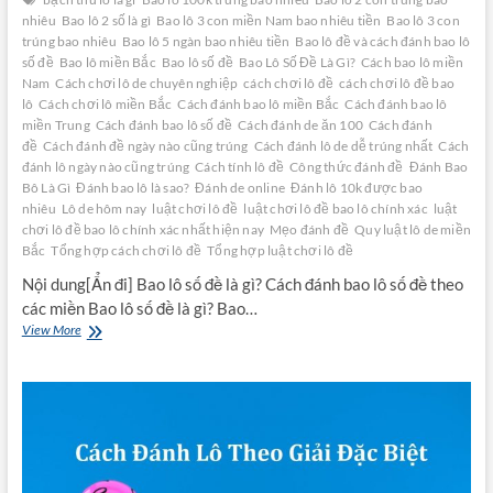
nhiêu
Bao lô 2 số là gì
Bao lô 3 con miền Nam bao nhiêu tiền
Bao lô 3 con
trúng bao nhiêu
Bao lô 5 ngàn bao nhiêu tiền
Bao lô đề và cách đánh bao lô
số đề
Bao lô miền Bắc
Bao lô số đề
Bao Lô Số Đề Là Gì?
Cách bao lô miền
Nam
Cách chơi lô de chuyên nghiệp
cách chơi lô đề
cách chơi lô đề bao
lô
Cách chơi lô miền Bắc
Cách đánh bao lô miền Bắc
Cách đánh bao lô
miền Trung
Cách đánh bao lô số đề
Cách đánh de ăn 100
Cách đánh
đề
Cách đánh đề ngày nào cũng trúng
Cách đánh lô de dễ trúng nhất
Cách
đánh lô ngày nào cũng trúng
Cách tính lô đề
Công thức đánh đề
Đánh Bao
Bô Là Gì
Đánh bao lô là sao?
Đánh de online
Đánh lô 10k được bao
nhiêu
Lô de hôm nay
luật chơi lô đề
luật chơi lô đề bao lô chính xác
luật
chơi lô đề bao lô chính xác nhất hiện nay
Mẹo đánh đề
Quy luật lô de miền
Bắc
Tổng hợp cách chơi lô đề
Tổng hợp luật chơi lô đề
Nội dung[Ẩn đi] Bao lô số đề là gì? Cách đánh bao lô số đề theo
các miền Bao lô số đề là gì? Bao…
Tổng
View More
hợp
cách
chơi
lô
đề
bao
lô
chính