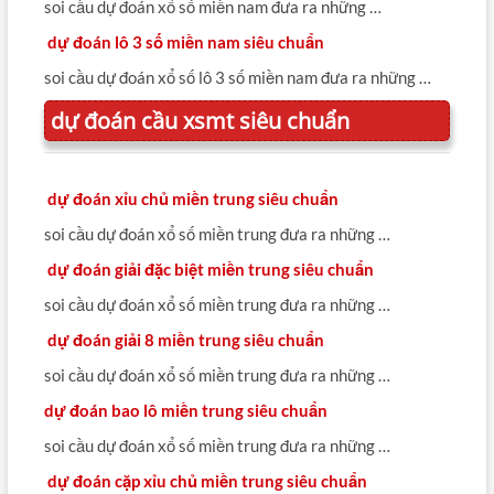
soi cầu dự đoán xổ số miền nam đưa ra những …
dự đoán lô 3 số miền nam siêu chuẩn
soi cầu dự đoán xổ số lô 3 số miền nam đưa ra những …
dự đoán cầu xsmt siêu chuẩn
dự đoán xỉu chủ miền trung siêu chuẩn
soi cầu dự đoán xổ số miền trung đưa ra những …
dự đoán giải đặc biệt miền trung siêu chuẩn
soi cầu dự đoán xổ số miền trung đưa ra những …
dự đoán giải 8 miền trung siêu chuẩn
soi cầu dự đoán xổ số miền trung đưa ra những …
dự đoán bao lô miền trung siêu chuẩn
soi cầu dự đoán xổ số miền trung đưa ra những …
dự đoán cặp xỉu chủ miền trung siêu chuẩn