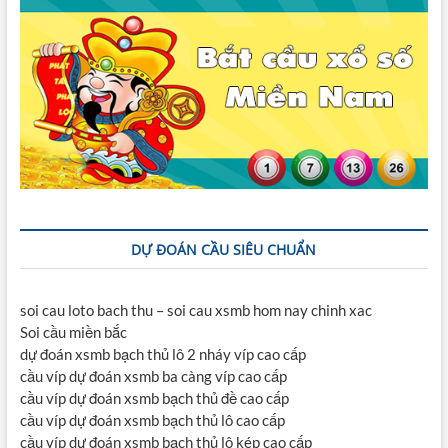
DỰ ĐOÁN CẦU SIÊU CHUẨN
soi cau loto bach thu – soi cau xsmb hom nay chinh xac
Soi cầu miền bắc
dự đoán xsmb bạch thủ lô 2 nháy víp cao cấp
cầu víp dự đoán xsmb ba càng víp cao cấp
cầu víp dự đoán xsmb bạch thủ đề cao cấp
cầu víp dự đoán xsmb bạch thủ lô cao cấp
cầu víp dự đoán xsmb bạch thủ lô kép cao cấp