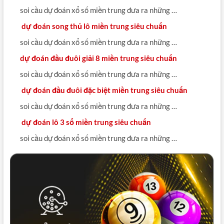
soi cầu dự đoán xổ số miền trung đưa ra những …
dự đoán song thủ lô miền trung siêu chuẩn
soi cầu dự đoán xổ số miền trung đưa ra những …
dự đoán đầu đuôi giải 8 miền trung siêu chuẩn
soi cầu dự đoán xổ số miền trung đưa ra những …
dự đoán đầu đuôi đặc biệt miền trung siêu chuẩn
soi cầu dự đoán xổ số miền trung đưa ra những …
dự đoán lô 3 số miền trung siêu chuẩn
soi cầu dự đoán xổ số miền trung đưa ra những …