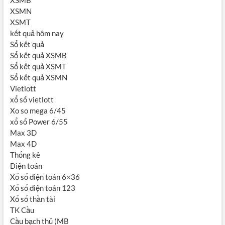
XSMB
XSMN
XSMT
kết quả hôm nay
Sổ kết quả
Sổ kết quả XSMB
Sổ kết quả XSMT
Sổ kết quả XSMN
Vietlott
xổ số vietlott
Xo so mega 6/45
xổ số Power 6/55
Max 3D
Max 4D
Thống kê
Điện toán
Xổ số điện toán 6×36
Xổ số điện toán 123
Xổ số thần tài
TK Cầu
Cầu bạch thủ (MB