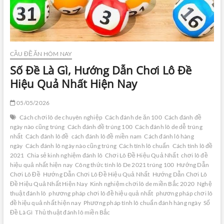
CẦU ĐỀ ĂN HÔM NAY
Số Đề Là Gì, Hướng Dẫn Chơi Lô Đề
Hiệu Quả Nhất Hiện Nay
05/05/2026
Cách chơi lô de chuyên nghiệp
Cách đánh de ăn 100
Cách đánh đề
ngày nào cũng trúng
Cách đánh đề trúng 100
Cách đánh lô de dễ trúng
nhất
Cách đánh lô đề
cách đánh lô đề miền nam
Cách đánh lô hàng
ngày
Cách đánh lô ngày nào cũng trúng
Cách tính lô chuẩn
Cách tính lô đề
2021
Chia sẻ kinh nghiệm đánh lô
Chơi Lô Đề Hiệu Quả Nhất
chơi lô đề
hiệu quả nhất hiện nay
Công thức tính lô De 2021 trúng 100
Hướng Dẫn
Chơi Lô Đề
Hướng Dẫn Chơi Lô Đề Hiệu Quả Nhất
Hướng Dẫn Chơi Lô
Đề Hiệu Quả Nhất Hiện Nay
Kinh nghiệm chơi lô de miền Bắc 2020
Nghệ
thuật đánh lô
phương pháp chơi lô đề hiệu quả nhất
phương pháp chơi lô
đề hiệu quả nhất hiện nay
Phương pháp tính lô chuẩn đánh hàng ngày
Số
Đề Là Gì
Thủ thuật đánh lô miền Bắc