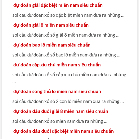
dự đoán giải đặc biệt miền nam siêu chuẩn
soi cầu dự đoán xổ số đặc biệt miền nam đưa ra những …
dự đoán giải 8 miền nam siêu chuẩn
soi cầu dự đoán xổ số giải 8 miền nam đưa ra những …
dự đoán bao lô miền nam siêu chuẩn
soi cầu dự đoán xổ số bao lô miền nam đưa ra những …
dự đoán cặp xỉu chủ miền nam siêu chuẩn
soi cầu dự đoán xổ số cắp xiu chủ miền nam đưa ra những
…
dự đoán song thủ lô miền nam siêu chuẩn
soi cầu dự đoán xổ số 2 con lô miền nam đưa ra những …
dự đoán đầu đuôi giải 8 miền nam siêu chuẩn
soi cầu dự đoán xổ số miền nam đưa ra những …
dự đoán đầu đuôi đặc biệt miền nam siêu chuẩn