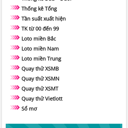
Thống kê Tổng
Tần suất xuất hiện
TK từ 00 đến 99
Loto miền Bắc
Loto miền Nam
Loto miền Trung
Quay thử XSMB
Quay thử XSMN
Quay thử XSMT
Quay thử Vietlott
Sổ mơ