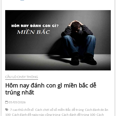
đánh
lô
đề
MB
dễ
trúng
theo
dàn
CẦU LÔ CHẠY THÔNG
Hôm nay đánh con gì miền bắc dễ
trúng nhất
05/05/2026
7 cao thủ chốt số
Cách chơi xổ số miền Bắc dễ trúng
Cách đánh de ăn
100
Cách đánh đề ngày nào cũng trúng
Cách đánh đề trúng 100
Cách