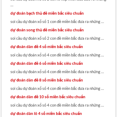
…
dự đoán bạch thủ đề miền bắc siêu chuẩn
soi cầu dự đoán xổ số 1 con đề miền bắc đưa ra những …
dự đoán song thủ đề miền bắc siêu chuẩn
soi cầu dự đoán xổ số 2 con đề miền bắc đưa ra những …
dự đoán dàn đề 4 số miền bắc siêu chuẩn
soi cầu dự đoán xổ số 4 con đề miền bắc đưa ra những …
dự đoán dàn đề 6 số miền bắc siêu chuẩn
soi cầu dự đoán xổ số 4 con đề miền bắc đưa ra những …
dự đoán dàn đề 8 số miền bắc siêu chuẩn
soi cầu dự đoán xổ số 4 con đề miền bắc đưa ra những …
dự đoán dàn đề 10 số miền bắc siêu chuẩn
soi cầu dự đoán xổ số 4 con đề miền bắc đưa ra những …
dự đoán dàn lô 4 số miền bắc siêu chuẩn