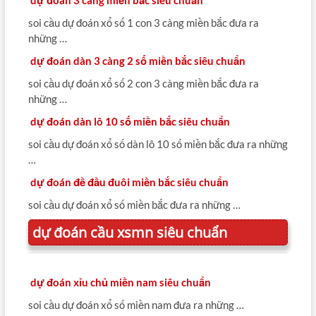
dự đoán 3 càng miền bắc siêu chuẩn
soi cầu dự đoán xổ số 1 con 3 càng miền bắc đưa ra
những …
dự đoán dàn 3 càng 2 số miền bắc siêu chuẩn
soi cầu dự đoán xổ số 2 con 3 càng miền bắc đưa ra
những …
dự đoán dàn lô 10 số miền bắc siêu chuẩn
soi cầu dự đoán xổ số dàn lô 10 số miền bắc đưa ra những
…
dự đoán đề đầu đuôi miền bắc siêu chuẩn
soi cầu dự đoán xổ số miền bắc đưa ra những …
dự đoán cầu xsmn siêu chuẩn
dự đoán xỉu chủ miền nam siêu chuẩn
soi cầu dự đoán xổ số miền nam đưa ra những …