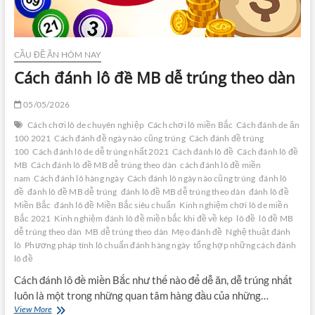
CẦU ĐỀ ĂN HÔM NAY
Cách đánh lô đề MB dễ trúng theo dàn
05/05/2026
Cách chơi lô de chuyên nghiệp
Cách chơi lô miền Bắc
Cách đánh de ăn
100 2021
Cách đánh đề ngày nào cũng trúng
Cách đánh đề trúng
100
Cách đánh lô de dễ trúng nhất 2021
Cách đánh lô đề
Cách đánh lô đề
MB
Cách đánh lô đề MB dễ trúng theo dàn
cách đánh lô đề miền
nam
Cách đánh lô hàng ngày
Cách đánh lô ngày nào cũng trúng
đánh lô
đề
đánh lô đề MB dễ trúng
đánh lô đề MB dễ trúng theo dàn
đánh lô đề
Miền Bắc
đánh lô đề Miền Bắc siêu chuẩn
Kinh nghiệm chơi lô de miền
Bắc 2021
Kinh nghiệm đánh lô đề miền bắc khi đề về kép
lô đề
lô đề MB
dễ trúng theo dàn
MB dễ trúng theo dàn
Mẹo đánh đề
Nghệ thuật đánh
lô
Phương pháp tính lô chuẩn đánh hàng ngày
tổng hợp những cách đánh
lô đề
Cách đánh lô đề miền Bắc như thế nào để dễ ăn, dễ trúng nhất
luôn là một trong những quan tâm hàng đầu của những…
Cách
View More