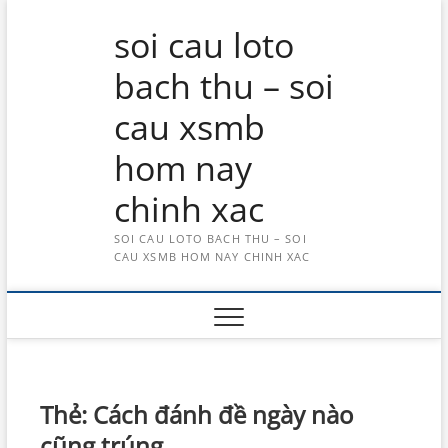
Skip
soi cau loto
to
content
bach thu – soi
cau xsmb
hom nay
chinh xac
SOI CAU LOTO BACH THU – SOI
CAU XSMB HOM NAY CHINH XAC
Thẻ:
Cách đánh đề ngày nào
cũng trúng