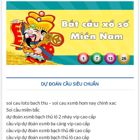
DỰ ĐOÁN CẦU SIÊU CHUẨN
soi cau loto bach thu – soi cau xsmb hom nay chinh xac
Soi cầu miền bắc
dự đoán xsmb bạch thủ lô 2 nháy víp cao cấp
cầu víp dự đoán xsmb ba càng víp cao cấp
cầu víp dự đoán xsmb bạch thủ đề cao cấp
cầu víp dự đoán xsmb bạch thủ lô cao cấp