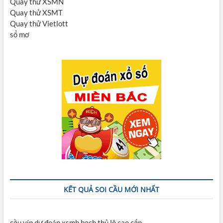
Quay thử XSMN
Quay thử XSMT
Quay thử Vietlott
sổ mơ
KẾT QUẢ SOI CẦU MỚI NHẤT
cầu víp dự đoán xsmb bạch thủ lô cao cấp