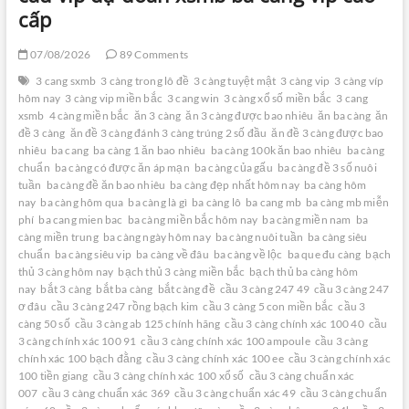
cấp
07/08/2026
89 Comments
3 cang sxmb
3 càng trong lô đề
3 càng tuyệt mật
3 càng vip
3 càng víp
hôm nay
3 càng vip miền bắc
3 cang win
3 càng xổ số miền bắc
3 cang
xsmb
4 càng miền bắc
ăn 3 càng
ăn 3 càng được bao nhiêu
ăn ba càng
ăn
đề 3 càng
ăn đề 3 càng đánh 3 càng trúng 2 số đầu
ăn đề 3 càng được bao
nhiêu
ba cang
ba càng 1 ăn bao nhiêu
ba càng 100k ăn bao nhiêu
ba càng
chuẩn
ba càng có được ăn áp mạn
ba càng của gấu
ba càng đề 3 số nuôi
tuần
ba càng đề ăn bao nhiêu
ba càng đẹp nhất hôm nay
ba càng hôm
nay
ba càng hôm qua
ba càng là gì
ba càng lô
ba cang mb
ba càng mb miễn
phí
ba cang mien bac
ba càng miền bắc hôm nay
ba càng miền nam
ba
càng miền trung
ba càng ngày hôm nay
ba càng nuôi tuần
ba càng siêu
chuẩn
ba càng siêu vip
ba càng về đâu
ba càng về lộc
ba que đu càng
bạch
thủ 3 càng hôm nay
bạch thủ 3 càng miền bắc
bạch thủ ba càng hôm
nay
bắt 3 càng
bắt ba càng
bắt càng đề
cầu 3 càng 247 49
cầu 3 càng 247
ơ đâu
cầu 3 càng 247 rồng bạch kim
cầu 3 càng 5 con miền bắc
cầu 3
càng 50 số
cầu 3 càng ab 125 chính hãng
cầu 3 càng chính xác 100 40
cầu
3 càng chính xác 100 91
cầu 3 càng chính xác 100 ampoule
cầu 3 càng
chính xác 100 bạch đằng
cầu 3 càng chính xác 100 ee
cầu 3 càng chính xác
100 tiền giang
cầu 3 càng chính xác 100 xổ số
cầu 3 càng chuẩn xác
007
cầu 3 càng chuẩn xác 369
cầu 3 càng chuẩn xác 49
cầu 3 càng chuẩn