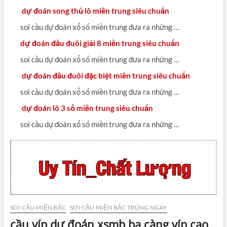
dự đoán song thủ lô miền trung siêu chuẩn
soi cầu dự đoán xổ số miền trung đưa ra những …
dự đoán đầu đuôi giải 8 miền trung siêu chuẩn
soi cầu dự đoán xổ số miền trung đưa ra những …
dự đoán đầu đuôi đặc biệt miền trung siêu chuẩn
soi cầu dự đoán xổ số miền trung đưa ra những …
dự đoán lô 3 số miền trung siêu chuẩn
soi cầu dự đoán xổ số miền trung đưa ra những …
SOI CẦU MIỀN BẮC
SOI CẦU MIỀN BẮC TRÚNG NGAY
cầu víp dự đoán xsmb ba càng víp cao