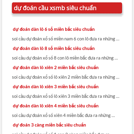
dự đoán cầu xsmb siêu chuẩn
dự đoán dàn lô 6 số miền bắc siêu chuẩn
soi cầu dự đoán xổ số miền nam 6 con lô đưa ra những …
dự đoán dàn lô 8 số miền bắc siêu chuẩn
soi cầu dự đoán xổ số 8 con lô miền bắc đưa ra những …
dự đoán dàn lô xiên 2 miền bắc siêu chuẩn
soi cầu dự đoán xổ số lô xiên 2 miền bắc đưa ra những …
dự đoán dàn lô xiên 3 miền bắc siêu chuẩn
soi cầu dự đoán xổ số lô xiên 3 miền bắc đưa ra những …
dự đoán dàn lô xiên 4 miền bắc siêu chuẩn
soi cầu dự đoán xổ số xiên 4 miền bắc đưa ra những …
dự đoán 3 càng miền bắc siêu chuẩn