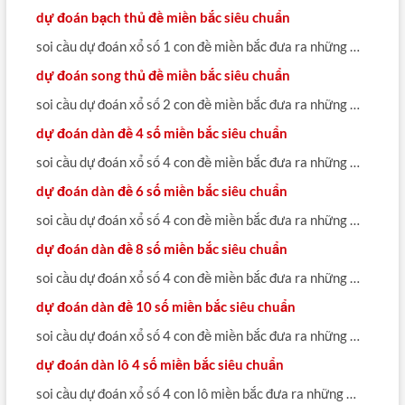
dự đoán bạch thủ đề miền bắc siêu chuẩn
soi cầu dự đoán xổ số 1 con đề miền bắc đưa ra những …
dự đoán song thủ đề miền bắc siêu chuẩn
soi cầu dự đoán xổ số 2 con đề miền bắc đưa ra những …
dự đoán dàn đề 4 số miền bắc siêu chuẩn
soi cầu dự đoán xổ số 4 con đề miền bắc đưa ra những …
dự đoán dàn đề 6 số miền bắc siêu chuẩn
soi cầu dự đoán xổ số 4 con đề miền bắc đưa ra những …
dự đoán dàn đề 8 số miền bắc siêu chuẩn
soi cầu dự đoán xổ số 4 con đề miền bắc đưa ra những …
dự đoán dàn đề 10 số miền bắc siêu chuẩn
soi cầu dự đoán xổ số 4 con đề miền bắc đưa ra những …
dự đoán dàn lô 4 số miền bắc siêu chuẩn
soi cầu dự đoán xổ số 4 con lô miền bắc đưa ra những …