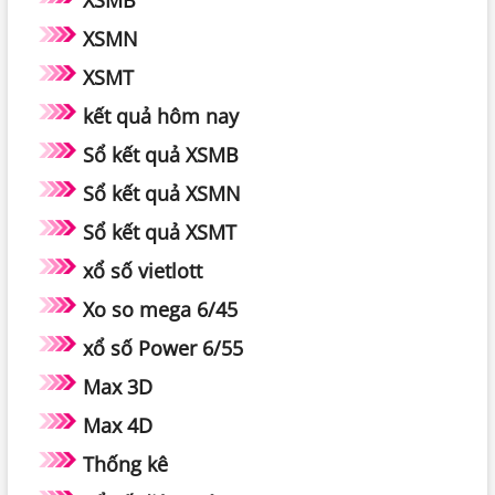
XSMN
XSMT
kết quả hôm nay
Sổ kết quả XSMB
Sổ kết quả XSMN
Sổ kết quả XSMT
xổ số vietlott
Xo so mega 6/45
xổ số Power 6/55
Max 3D
Max 4D
Thống kê