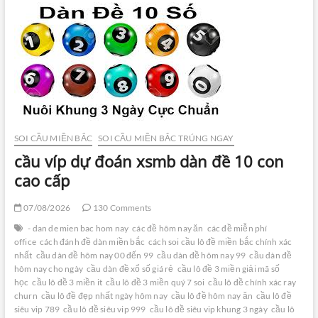
đoán
dàn
đề
4
con
miền
bắc
cao
cấp
SOI CẦU MIỀN BẮC
SOI CẦU MIỀN BẮC TRÚNG NGAY
cầu víp dự đoán xsmb dàn đề 10 con
cao cấp
07/08/2026
130 Comments
- dan de mien bac hom nay
các đề hôm nay ăn
các đề miễn phí
office
cách đánh đề dàn miền bắc
cách soi cầu lô đề miền bắc chính xác
nhất
cầu dàn đề hôm nay 00 đến 99
cầu dàn đề hôm nay 99
cầu dàn đề
hôm nay cho ngày
cầu dàn đề xổ số giá rẻ
cầu lô đề 3 miền giải mã số
học
cầu lô đề 3 miền it
cầu lô đề 3 miền quý 7 soi
cầu lô đề chính xác ray
churn
cầu lô đề đẹp nhất ngày hôm nay
cầu lô đề hôm nay ăn
cầu lô đề
siêu vip 789
cầu lô đề siêu vip 999
cầu lô đề siêu vip khung 3 ngày
cầu lô