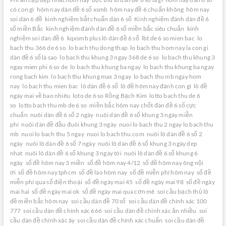
có con gì
hôm nay dàn đề 6 số xsmb
hôm nay đề 6 chuẩn không
hôm nay
soi dàn 6 đề
kinh nghiệm bắt chuẩn dàn 6 số
Kinh nghiệm đánh dàn đề 6
số miền Bắc
kinh nghiệm đánh dàn đề 6 số miền bắc siêu chuẩn
kinh
nghiệm soi dàn đề 6
kqxsmb plus lô dàn đề 6 số
lbt de 6 so mien bac
lo
bach thu 366 de 6 so
lo bach thu dong thap
lo bach thu hom nay la con gi
dàn đề 6 số là sao
lo bach thu khung 3 ngay 368 de 6 so
lo bach thu khung 3
ngay mien phi 6 so de
lo bach thu khung ba ngay
lo bach thu khung ba ngay
rong bach kim
lo bach thu khung max 3 ngay
lo bach thu mb ngay hom
nay
lo bach thu mien bac
lô dàn đề 6 số
lô đề hôm nay đánh con gì
lô đề
ngày mai về bao nhiêu
loto de 6 so Rồng Bạch Kim
lotto bach thu de 6
so
lotto bach thu mb de 6 so
miền bắc hôm nay chốt đàn đề 6 số cực
chuẩn
nuôi dàn đề 6 số 2 ngày
nuôi dàn đề 6 số khung 3 ngày miễn
phí
nuôi dàn đề đầu đuôi khung 3 ngày
nuoi lo bach thu 2 ngay lo bach thu
mb
nuoi lo bach thu 5 ngay
nuoi lo bach thu.com
nuôi lô dàn đề 6 số 2
ngày
nuôi lô dàn đề 6 số 7 ngày
nuôi lô dàn đề 6 số khung 3 ngày dep
nhat
nuôi lô dàn đề 6 số khung 3 ngày tôi
nuôi lô dàn đề 6 số khung 6
ngày
số đề hôm nay 3 miền
số đề hôm nay 4/12
số đề hôm nay ông nội
ơi
số đề hôm nay tphcm
số đề lào hôm nay
số đề miễn phí hôm nay
số đề
miễn phí qua số điện thoại
số đề ngày mai 45
số đề ngày mai 98
số đề ngày
mai hai
số đề ngày mai ok
số đề ngày mai qua cơn mê
soi cầu bạch thủ lô
đề miền bắc hôm nay
soi cầu dàn đề 70 số
soi cầu dàn đề chính xác 100
777
soi cầu dàn đề chính xác 666
soi cầu dàn đề chính xác ăn nhiều
soi
cầu dàn đề chính xác ây
soi cầu dàn đề chính xác chuẩn
soi cầu dàn đề