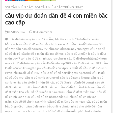
SOI CẦU MIỀN BẮC
SOI CẦU MIỀN BẮC TRÚNG NGAY
cầu víp dự đoán dàn đề 4 con miền bắc
cao cấp
07/08/2026
88 Comments
các đề hôm nay ăn
các đề miễn phí office
cách đánh đề dàn miền
bắc
cách soi cầu lô đề miền bắc chính xác nhất
cầu dàn đề hôm nay 00
đến 99
cầu dàn đề hôm nay 99
cầu dàn đề hôm nay cho ngày
cầu dàn đề
xổ số giá rẻ
cầu lô đề 3 miền giải mã số học
cầu lô đề 3 miền it
cầu lô đề 3
miền quý 7 soi
cầu lô đề chính xác ray churn
cầu lô đề đẹp nhất ngày hôm
nay
cầu lô đề hôm nay ăn
cầu lô đề siêu vip 789
cầu lô đề siêu vip 999
cầu
lô đề siêu vip khung 3 ngày
cầu lô đề siêu víp vua chốt số
cầu lô đề siêu vip
xsmb
cầu lô đề xổ số 247
cầu lô đề xổ số đài vũng tàu bạch thủ
cầu lô đề
xổ số ước mơ
cầu lô đề xsmb atrungroi
cầu lô đề xsmb khung
cầu lô đề
xsmb remix
cầu số đề 3 miền 68
cầu số đề 3 miền đánh đề con gì
cầu số
đề 3 miền êm nhất
cầu số đề 3 miền en
cầu số đề 3 miền kênh soi
cầu số
đề 3 miền kèo
cầu số đề 3 miền là bao nhiêu
cầu số đề 3 miền tính
cầu số
đề chính xác 5p20
cầu số đề chính xác bất bại
cầu số đề chính xác
trăm
cầu số đề chính xác vinh
cầu số đề miền bắc 90 ngày
cầu số đề miền
bắc ông nội ơi
cầu số đề miền bắc online chuẩn nhất
cho số lô đề hôm
nay
chot so de
chot so de mb
chốt số đề chuẩn miễn phí
chot so lo de