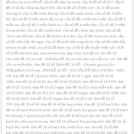
đề siêu víp vua chốt số
cầu lô đề siêu vip xsmb
cầu lô đề xổ số 247
cầu lô
đề xổ số đài vũng tàu bạch thủ
cầu lô đề xổ số ước mơ
cầu lô đề xsmb
atrungroi
cầu lô đề xsmb khung
cầu lô đề xsmb remix
cầu số đề 3 miền
68
cầu số đề 3 miền đánh đề con gì
cầu số đề 3 miền êm nhất
cầu số đề 3
miền en
cầu số đề 3 miền kênh soi
cầu số đề 3 miền kèo
cầu số đề 3 miền
là bao nhiêu
cầu số đề 3 miền tính
cầu số đề chính xác 5p20
cầu số đề
chính xác bất bại
cầu số đề chính xác trăm
cầu số đề chính xác vinh
cầu
số đề miền bắc 90 ngày
cầu số đề miền bắc ông nội ơi
cầu số đề miền bắc
online chuẩn nhất
cho số lô đề hôm nay
chốt số đề chuẩn miễn phí
chốt
số lô đề mb hôm nay
dan de mien bac dep nhat
dàn đề 10
dàn đề 10
con
dàn đề 10 con mb - chốt dàn đề 10 con mb siêu cao cấp víp - soi
dàn đề
10 con miền bắc
dàn đề 10 số
DÀN ĐỀ 10 SỐ – Chuyên gia soi cầu –
Khẳng định chính xác
DÀN ĐỀ 10 SỐ – SOI CẦU ĐỀ SIÊU CHUẨN – SIÊU
VIP
dàn đề 10 số 1 ăn bao nhiêu
dàn đề 10 số 1 ngày
dàn đề 10 số
100k
dàn đề 10 số 1010
dàn đề 10 số 101010
dàn đề 10 số 107109
dàn
đề 10 số 11010
dàn đề 10 số 2 ngày
dàn đề 10 số 2 nháy miền bắc
dàn đề
10 số 200k
dàn đề 10 số 2107
dàn đề 10 số 3 ngày
dàn đề 10 số 300k
dàn
đề 10 số 3105
dàn đề 10 số 5 ngày
dàn đề 10 số 5-10
dàn đề 10 số
799
dàn đề 10 số 99
dàn đề 10 số ăn bao nhiêu
dàn đề 10 số bach thu
dàn
đề 10 số bach thu binh dinh
dàn đề 10 số bach thu gia lai
dàn đề 10 số bach
thu khung 2 ngay lo bach thu dlk
dàn đề 10 số bach thu mb
dàn đề 10 số
bach thu phu yen hom nay
dàn đề 10 số bach thu quang nam
dàn đề 10 số
bach thu xsmb
dàn đề 10 số bach thu xsmb hom nay
dàn đề 10 số bất
bại
dàn đề 10 số chính xác nhất hôm nay
dàn đề 10 số chuẩn
dàn đề 10 số