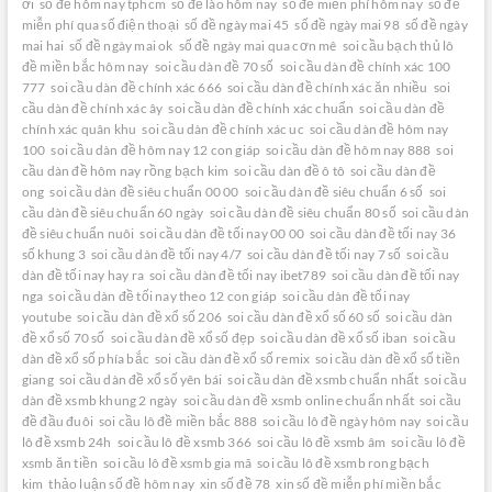
ơi
số đề hôm nay tphcm
số đề lào hôm nay
số đề miễn phí hôm nay
số đề
miễn phí qua số điện thoại
số đề ngày mai 45
số đề ngày mai 98
số đề ngày
mai hai
số đề ngày mai ok
số đề ngày mai qua cơn mê
soi cầu bạch thủ lô
đề miền bắc hôm nay
soi cầu dàn đề 70 số
soi cầu dàn đề chính xác 100
777
soi cầu dàn đề chính xác 666
soi cầu dàn đề chính xác ăn nhiều
soi
cầu dàn đề chính xác ây
soi cầu dàn đề chính xác chuẩn
soi cầu dàn đề
chính xác quân khu
soi cầu dàn đề chính xác uc
soi cầu dàn đề hôm nay
100
soi cầu dàn đề hôm nay 12 con giáp
soi cầu dàn đề hôm nay 888
soi
cầu dàn đề hôm nay rồng bạch kim
soi cầu dàn đề ô tô
soi cầu dàn đề
ong
soi cầu dàn đề siêu chuẩn 00 00
soi cầu dàn đề siêu chuẩn 6 số
soi
cầu dàn đề siêu chuẩn 60 ngày
soi cầu dàn đề siêu chuẩn 80 số
soi cầu dàn
đề siêu chuẩn nuôi
soi cầu dàn đề tối nay 00 00
soi cầu dàn đề tối nay 36
số khung 3
soi cầu dàn đề tối nay 4/7
soi cầu dàn đề tối nay 7 số
soi cầu
dàn đề tối nay hay ra
soi cầu dàn đề tối nay ibet789
soi cầu dàn đề tối nay
nga
soi cầu dàn đề tối nay theo 12 con giáp
soi cầu dàn đề tối nay
youtube
soi cầu dàn đề xổ số 206
soi cầu dàn đề xổ số 60 số
soi cầu dàn
đề xổ số 70 số
soi cầu dàn đề xổ số đẹp
soi cầu dàn đề xổ số iban
soi cầu
dàn đề xổ số phía bắc
soi cầu dàn đề xổ số remix
soi cầu dàn đề xổ số tiền
giang
soi cầu dàn đề xổ số yên bái
soi cầu dàn đề xsmb chuẩn nhất
soi cầu
dàn đề xsmb khung 2 ngày
soi cầu dàn đề xsmb online chuẩn nhất
soi cầu
đề đầu đuôi
soi cầu lô đề miền bắc 888
soi cầu lô đề ngày hôm nay
soi cầu
lô đề xsmb 24h
soi cầu lô đề xsmb 366
soi cầu lô đề xsmb âm
soi cầu lô đề
xsmb ăn tiền
soi cầu lô đề xsmb gia mã
soi cầu lô đề xsmb rong bạch
kim
thảo luận số đề hôm nay
xin số đề 78
xin số đề miễn phí miền bắc