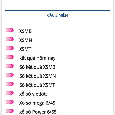
CẦU 3 MIỀN
XSMB
XSMN
XSMT
kết quả hôm nay
Sổ kết quả XSMB
Sổ kết quả XSMN
Sổ kết quả XSMT
xổ số vietlott
Xo so mega 6/45
xổ số Power 6/55