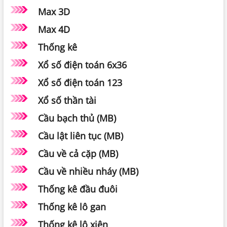
Max 3D
Max 4D
Thống kê
Xổ số điện toán 6x36
Xổ số điện toán 123
Xổ số thần tài
Cầu bạch thủ (MB)
Cầu lật liên tục (MB)
Cầu về cả cặp (MB)
Cầu về nhiều nháy (MB)
Thống kê đầu đuôi
Thống kê lô gan
Thống kê lô xiên