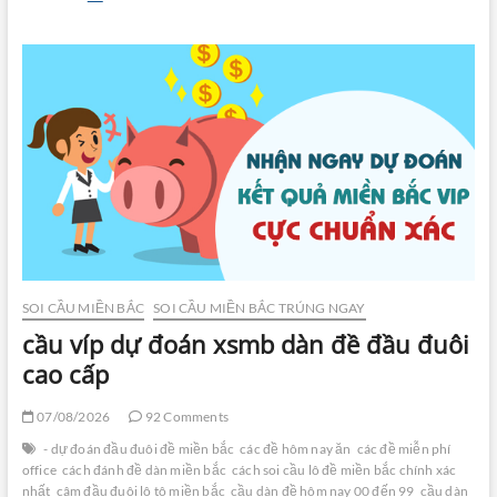
víp
dự
đoán
xsmb
dàn
đề
6
con
cao
cấp
SOI CẦU MIỀN BẮC
SOI CẦU MIỀN BẮC TRÚNG NGAY
cầu víp dự đoán xsmb dàn đề đầu đuôi
cao cấp
07/08/2026
92 Comments
- dự đoán đầu đuôi đề miền bắc
các đề hôm nay ăn
các đề miễn phí
office
cách đánh đề dàn miền bắc
cách soi cầu lô đề miền bắc chính xác
nhất
câm đầu đuôi lô tô miền bắc
cầu dàn đề hôm nay 00 đến 99
cầu dàn