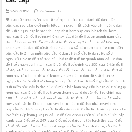
07/08/2026
86 Comments
các đề hôm nay ăn
các đề miễn phí office
cách đánh đề dàn miền
bắc
cách soi cầu lô đề miền bắc chính xác nhất
cách vào tiền nuôi lô dàn
đề 8 số 5 ngày
cap lo bach thu dep nhat hom nay
cap lo bach thu hom
nay
cặp lô dàn đề 8 số ngày hôm nay
cầu dàn đề 8 số ăn quanh năm
cầu
dàn đề hôm nay 00 đến 99
cầu dàn đề hôm nay 99
cầu dàn đề hôm nay
cho ngày
cầu dàn đề xổ số giá rẻ
Cầu de 8 SỐ
cầu đẹp dàn đề 8 con miền
bắc
cầu lô 2 nháy miền bắc
cầu lô dàn đề 8 số
cầu lô dàn đề 8 số 3
ngày
cầu lô dàn đề 8 số 888
cầu lô dàn đề 8 số ăn quanh năm
cầu lô dàn
đề 8 số chạy quanh năm
cầu lô dàn đề 8 số chính xác 100
cầu lô dàn đề 8
số đẹp nhất hôm nay
cầu lô dàn đề 8 số hình quả trám
cầu lô dàn đề 8 số
hôm nay
cầu lô dàn đề 8 số khung 2 ngày
cầu lô dàn đề 8 số khung 3
ngày
cầu lô dàn đề 8 số khung 5 ngày
cầu lô dàn đề 8 số là gì
cầu lô dàn đề
8 số miền bắc
cầu lô dàn đề 8 số miền bắc hôm nay
cầu lô dàn đề 8 số ngày
hôm nay
cầu lô dàn đề 8 số truyền thống
cầu lô de dàn đề 8 số chính xác
100
cầu lô đề 3 miền giải mã số học
cầu lô đề 3 miền it
cầu lô đề 3 miền
quý 7 soi
cầu lô đề chính xác ray churn
cầu lô đề đẹp nhất ngày hôm
nay
cầu lô đề hôm nay ăn
cầu lô đề siêu vip 789
cầu lô đề siêu vip 999
cầu
lô đề siêu vip khung 3 ngày
cầu lô đề siêu víp vua chốt số
cầu lô đề siêu vip
xsmb
cầu lô đề xổ số 247
cầu lô đề xổ số đài vũng tàu bạch thủ
cầu lô đề
xổ số ước mơ
cầu lô đề xsmb atrungroi
cầu lô đề xsmb khung
cầu lô đề
xsmb remix
cầu số đề 3 miền 68
cầu số đề 3 miền đánh đề con gì
cầu số