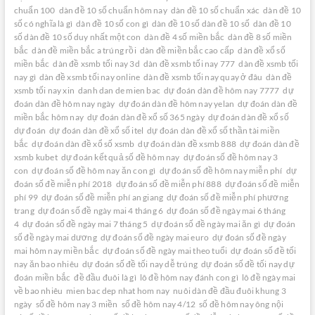
chuẩn 100
dàn đề 10 số chuẩn hôm nay
dàn đề 10 số chuẩn xác
dàn đề 10
số có nghĩa là gì
dàn đề 10 số con gì
dàn đề 10 số dàn đề 10 số
dàn đề 10
số dàn đề 10 số duy nhất một con
dàn đề 4 số miền bắc
dàn đề 8 số miền
bắc
dàn đề miền bắc a trúng rồi
dàn đề miền bắc cao cấp
dàn đề xổ số
miền bắc
dàn đề xsmb tối nay 3d
dàn đề xsmb tối nay 777
dàn đề xsmb tối
nay gì
dàn đề xsmb tối nay online
dàn đề xsmb tối nay quay ở đâu
dàn đề
xsmb tối nay xin
danh dan de mien bac
dự đoán dàn đề hôm nay 7777
dự
đoán dàn đề hôm nay ngày
dự đoán dàn đề hôm nay yelan
dự đoán dàn đề
miền bắc hôm nay
dự đoán dàn đề xổ số 365 ngày
dự đoán dàn đề xổ số
dự đoán
dự đoán dàn đề xổ số itel
dự đoán dàn đề xổ số thần tài miền
bắc
dự đoán dàn đề xổ số xsmb
dự đoán dàn đề xsmb 888
dự đoán dàn đề
xsmb kubet
dự đoán kết quả số đề hôm nay
dự đoán số đề hôm nay 3
con
dự đoán số đề hôm nay ăn con gì
dự đoán số đề hôm nay miễn phí
dự
đoán số đề miễn phí 2018
dự đoán số đề miễn phí 888
dự đoán số đề miễn
phí 99
dự đoán số đề miễn phí an giang
dự đoán số đề miễn phí phương
trang
dự đoán số đề ngày mai 4 tháng 6
dự đoán số đề ngày mai 6 tháng
4
dự đoán số đề ngày mai 7 tháng 5
dự đoán số đề ngày mai ăn gì
dự đoán
số đề ngày mai dương
dự đoán số đề ngày mai euro
dự đoán số đề ngày
mai hôm nay miền bắc
dự đoán số đề ngày mai theo tuổi
dự đoán số đề tối
nay ăn bao nhiêu
dự đoán số đề tối nay dễ trúng
dự đoán số đề tối nay dự
đoán miền bắc
đề đầu đuôi là gì
lô đề hôm nay đánh con gì
lô đề ngày mai
về bao nhiêu
mien bac dep nhat hom nay
nuôi dàn đề đầu đuôi khung 3
ngày
số đề hôm nay 3 miền
số đề hôm nay 4/12
số đề hôm nay ông nội