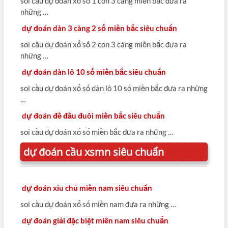
soi cầu dự đoán xổ số 1 con 3 càng miền bắc đưa ra
những …
dự đoán dàn 3 càng 2 số miền bắc siêu chuẩn
soi cầu dự đoán xổ số 2 con 3 càng miền bắc đưa ra
những …
dự đoán dàn lô 10 số miền bắc siêu chuẩn
soi cầu dự đoán xổ số dàn lô 10 số miền bắc đưa ra những
…
dự đoán đề đầu đuôi miền bắc siêu chuẩn
soi cầu dự đoán xổ số miền bắc đưa ra những …
dự đoán cầu xsmn siêu chuẩn
dự đoán xỉu chủ miền nam siêu chuẩn
soi cầu dự đoán xổ số miền nam đưa ra những …
dự đoán giải đặc biệt miền nam siêu chuẩn