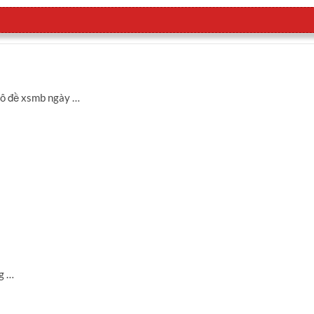
 lô đề xsmb ngày …
ng …