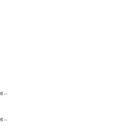
ng …
ng …