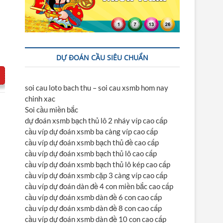
DỰ ĐOÁN CẦU SIÊU CHUẨN
soi cau loto bach thu – soi cau xsmb hom nay
chinh xac
Soi cầu miền bắc
dự đoán xsmb bạch thủ lô 2 nháy víp cao cấp
cầu víp dự đoán xsmb ba càng víp cao cấp
cầu víp dự đoán xsmb bạch thủ đề cao cấp
cầu víp dự đoán xsmb bạch thủ lô cao cấp
cầu víp dự đoán xsmb bạch thủ lô kép cao cấp
cầu víp dự đoán xsmb cặp 3 càng víp cao cấp
cầu víp dự đoán dàn đề 4 con miền bắc cao cấp
cầu víp dự đoán xsmb dàn đề 6 con cao cấp
cầu víp dự đoán xsmb dàn đề 8 con cao cấp
cầu víp dự đoán xsmb dàn đề 10 con cao cấp