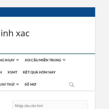
hinh xac
ÚNG NGAY
SOI CẦU MIỀN TRUNG
N
XSMT
KẾT QUẢ HÔM NAY
UAY THỬ
SỔ MƠ