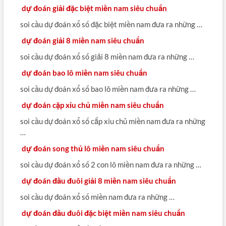
dự đoán giải đặc biệt miền nam siêu chuẩn
soi cầu dự đoán xổ số đặc biệt miền nam đưa ra những …
dự đoán giải 8 miền nam siêu chuẩn
soi cầu dự đoán xổ số giải 8 miền nam đưa ra những …
dự đoán bao lô miền nam siêu chuẩn
soi cầu dự đoán xổ số bao lô miền nam đưa ra những …
dự đoán cặp xỉu chủ miền nam siêu chuẩn
soi cầu dự đoán xổ số cắp xiu chủ miền nam đưa ra những
…
dự đoán song thủ lô miền nam siêu chuẩn
soi cầu dự đoán xổ số 2 con lô miền nam đưa ra những …
dự đoán đầu đuôi giải 8 miền nam siêu chuẩn
soi cầu dự đoán xổ số miền nam đưa ra những …
dự đoán đầu đuôi đặc biệt miền nam siêu chuẩn