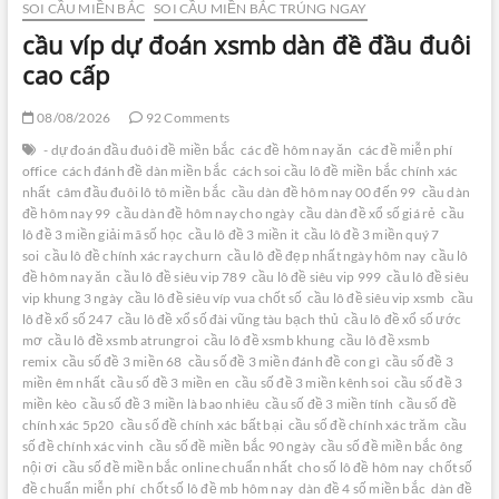
SOI CẦU MIỀN BẮC
SOI CẦU MIỀN BẮC TRÚNG NGAY
cầu víp dự đoán xsmb dàn đề đầu đuôi
cao cấp
08/08/2026
92 Comments
- dự đoán đầu đuôi đề miền bắc
các đề hôm nay ăn
các đề miễn phí
office
cách đánh đề dàn miền bắc
cách soi cầu lô đề miền bắc chính xác
nhất
câm đầu đuôi lô tô miền bắc
cầu dàn đề hôm nay 00 đến 99
cầu dàn
đề hôm nay 99
cầu dàn đề hôm nay cho ngày
cầu dàn đề xổ số giá rẻ
cầu
lô đề 3 miền giải mã số học
cầu lô đề 3 miền it
cầu lô đề 3 miền quý 7
soi
cầu lô đề chính xác ray churn
cầu lô đề đẹp nhất ngày hôm nay
cầu lô
đề hôm nay ăn
cầu lô đề siêu vip 789
cầu lô đề siêu vip 999
cầu lô đề siêu
vip khung 3 ngày
cầu lô đề siêu víp vua chốt số
cầu lô đề siêu vip xsmb
cầu
lô đề xổ số 247
cầu lô đề xổ số đài vũng tàu bạch thủ
cầu lô đề xổ số ước
mơ
cầu lô đề xsmb atrungroi
cầu lô đề xsmb khung
cầu lô đề xsmb
remix
cầu số đề 3 miền 68
cầu số đề 3 miền đánh đề con gì
cầu số đề 3
miền êm nhất
cầu số đề 3 miền en
cầu số đề 3 miền kênh soi
cầu số đề 3
miền kèo
cầu số đề 3 miền là bao nhiêu
cầu số đề 3 miền tính
cầu số đề
chính xác 5p20
cầu số đề chính xác bất bại
cầu số đề chính xác trăm
cầu
số đề chính xác vinh
cầu số đề miền bắc 90 ngày
cầu số đề miền bắc ông
nội ơi
cầu số đề miền bắc online chuẩn nhất
cho số lô đề hôm nay
chốt số
đề chuẩn miễn phí
chốt số lô đề mb hôm nay
dàn đề 4 số miền bắc
dàn đề