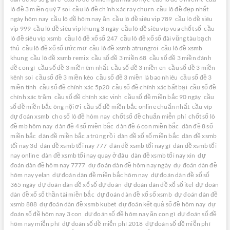
lô đề 3 miền quý 7 soi
cầu lô đề chính xác ray churn
cầu lô đề đẹp nhất
ngày hôm nay
cầu lô đề hôm nay ăn
cầu lô đề siêu vip 789
cầu lô đề siêu
vip 999
cầu lô đề siêu vip khung 3 ngày
cầu lô đề siêu víp vua chốt số
cầu
lô đề siêu vip xsmb
cầu lô đề xổ số 247
cầu lô đề xổ số đài vũng tàu bạch
thủ
cầu lô đề xổ số ước mơ
cầu lô đề xsmb atrungroi
cầu lô đề xsmb
khung
cầu lô đề xsmb remix
cầu số đề 3 miền 68
cầu số đề 3 miền đánh
đề con gì
cầu số đề 3 miền êm nhất
cầu số đề 3 miền en
cầu số đề 3 miền
kênh soi
cầu số đề 3 miền kèo
cầu số đề 3 miền là bao nhiêu
cầu số đề 3
miền tính
cầu số đề chính xác 5p20
cầu số đề chính xác bất bại
cầu số đề
chính xác trăm
cầu số đề chính xác vinh
cầu số đề miền bắc 90 ngày
cầu
số đề miền bắc ông nội ơi
cầu số đề miền bắc online chuẩn nhất
cầu víp
dự đoán xsmb
cho số lô đề hôm nay
chốt số đề chuẩn miễn phí
chốt số lô
đề mb hôm nay
dàn đề 4 số miền bắc
dàn đề 6 con miền bắc
dàn đề 8 số
miền bắc
dàn đề miền bắc a trúng rồi
dàn đề xổ số miền bắc
dàn đề xsmb
tối nay 3d
dàn đề xsmb tối nay 777
dàn đề xsmb tối nay gì
dàn đề xsmb tối
nay online
dàn đề xsmb tối nay quay ở đâu
dàn đề xsmb tối nay xin
dự
đoán dàn đề hôm nay 7777
dự đoán dàn đề hôm nay ngày
dự đoán dàn đề
hôm nay yelan
dự đoán dàn đề miền bắc hôm nay
dự đoán dàn đề xổ số
365 ngày
dự đoán dàn đề xổ số dự đoán
dự đoán dàn đề xổ số itel
dự đoán
dàn đề xổ số thần tài miền bắc
dự đoán dàn đề xổ số xsmb
dự đoán dàn đề
xsmb 888
dự đoán dàn đề xsmb kubet
dự đoán kết quả số đề hôm nay
dự
đoán số đề hôm nay 3 con
dự đoán số đề hôm nay ăn con gì
dự đoán số đề
hôm nay miễn phí
dự đoán số đề miễn phí 2018
dự đoán số đề miễn phí