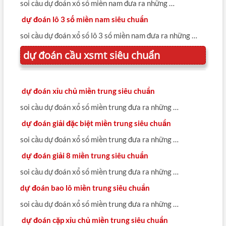
soi cầu dự đoán xổ số miền nam đưa ra những …
dự đoán lô 3 số miền nam siêu chuẩn
soi cầu dự đoán xổ số lô 3 số miền nam đưa ra những …
dự đoán cầu xsmt siêu chuẩn
dự đoán xỉu chủ miền trung siêu chuẩn
soi cầu dự đoán xổ số miền trung đưa ra những …
dự đoán giải đặc biệt miền trung siêu chuẩn
soi cầu dự đoán xổ số miền trung đưa ra những …
dự đoán giải 8 miền trung siêu chuẩn
soi cầu dự đoán xổ số miền trung đưa ra những …
dự đoán bao lô miền trung siêu chuẩn
soi cầu dự đoán xổ số miền trung đưa ra những …
dự đoán cặp xỉu chủ miền trung siêu chuẩn