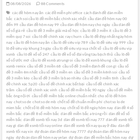
08/08/2026
88 Comments
các đề hôm nay ăn
các đề miễn phí office
cách đánh đề dàn miền
bắc
cách soi cầu lô đề miền bắc chính xác nhất
cầu dàn đề hôm nay 00
đến 99
cầu dàn đề hôm nay 99
cầu dàn đề hôm nay cho ngày
cầu dàn đề
xổ số giá rẻ
cầu lô đề 3 miền giải mã số học
cầu lô đề 3 miền it
cầu lô đề 3
miền quý 7 soi
cầu lô đề chính xác ray churn
cầu lô đề đẹp nhất ngày hôm
nay
cầu lô đề hôm nay ăn
cầu lô đề siêu vip 789
cầu lô đề siêu vip 999
cầu
lô đề siêu vip khung 3 ngày
cầu lô đề siêu víp vua chốt số
cầu lô đề siêu vip
xsmb
cầu lô đề xổ số 247
cầu lô đề xổ số đài vũng tàu bạch thủ
cầu lô đề
xổ số ước mơ
cầu lô đề xsmb atrungroi
cầu lô đề xsmb khung
cầu lô đề
xsmb remix
cầu số đề 3 miền 68
cầu số đề 3 miền đánh đề con gì
cầu số
đề 3 miền êm nhất
cầu số đề 3 miền en
cầu số đề 3 miền kênh soi
cầu số
đề 3 miền kèo
cầu số đề 3 miền là bao nhiêu
cầu số đề 3 miền tính
cầu số
đề chính xác 5p20
cầu số đề chính xác bất bại
cầu số đề chính xác
trăm
cầu số đề chính xác vinh
cầu số đề miền bắc 90 ngày
cầu số đề miền
bắc ông nội ơi
cầu số đề miền bắc online chuẩn nhất
cho số lô đề hôm
nay
chot so de
chot so de mb
chốt số đề chuẩn miễn phí
chot so lo de
mien bắc
chốt số lô đề mb hôm nay
chốt số lô đề ngày hôm nay
dàn đề 4 số
miền bắc
dàn đề 8 số miền bắc
dàn đề miền bắc a trúng rồi
dàn đề xổ số
miền bắc
dàn đề xsmb tối nay 3d
dàn đề xsmb tối nay 777
dàn đề xsmb tối
nay gì
dàn đề xsmb tối nay online
dàn đề xsmb tối nay quay ở đâu
dàn đề
xsmb tối nay xin
dự đoán dàn đề hôm nay 7777
dự đoán dàn đề hôm nay
ngày
dự đoán dàn đề hôm nay yelan
dự đoán dàn đề miền bắc hôm nay
dự