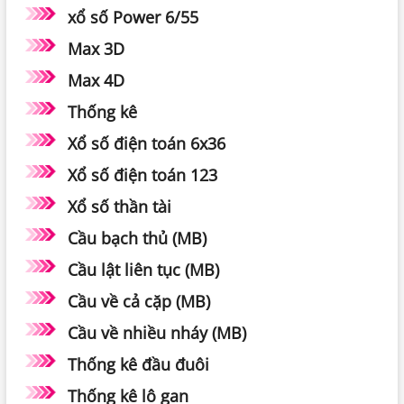
xổ số Power 6/55
Max 3D
Max 4D
Thống kê
Xổ số điện toán 6x36
Xổ số điện toán 123
Xổ số thần tài
Cầu bạch thủ (MB)
Cầu lật liên tục (MB)
Cầu về cả cặp (MB)
Cầu về nhiều nháy (MB)
Thống kê đầu đuôi
Thống kê lô gan