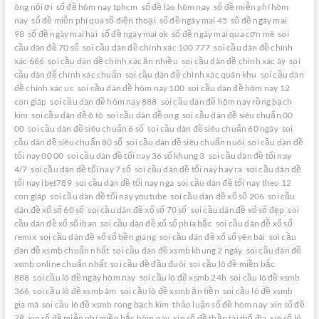
ông nội ơi
số đề hôm nay tphcm
số đề lào hôm nay
số đề miễn phí hôm
nay
số đề miễn phí qua số điện thoại
số đề ngày mai 45
số đề ngày mai
98
số đề ngày mai hai
số đề ngày mai ok
số đề ngày mai qua cơn mê
soi
cầu dàn đề 70 số
soi cầu dàn đề chính xác 100 777
soi cầu dàn đề chính
xác 666
soi cầu dàn đề chính xác ăn nhiều
soi cầu dàn đề chính xác ây
soi
cầu dàn đề chính xác chuẩn
soi cầu dàn đề chính xác quân khu
soi cầu dàn
đề chính xác uc
soi cầu dàn đề hôm nay 100
soi cầu dàn đề hôm nay 12
con giáp
soi cầu dàn đề hôm nay 888
soi cầu dàn đề hôm nay rồng bạch
kim
soi cầu dàn đề ô tô
soi cầu dàn đề ong
soi cầu dàn đề siêu chuẩn 00
00
soi cầu dàn đề siêu chuẩn 6 số
soi cầu dàn đề siêu chuẩn 60 ngày
soi
cầu dàn đề siêu chuẩn 80 số
soi cầu dàn đề siêu chuẩn nuôi
soi cầu dàn đề
tối nay 00 00
soi cầu dàn đề tối nay 36 số khung 3
soi cầu dàn đề tối nay
4/7
soi cầu dàn đề tối nay 7 số
soi cầu dàn đề tối nay hay ra
soi cầu dàn đề
tối nay ibet789
soi cầu dàn đề tối nay nga
soi cầu dàn đề tối nay theo 12
con giáp
soi cầu dàn đề tối nay youtube
soi cầu dàn đề xổ số 206
soi cầu
dàn đề xổ số 60 số
soi cầu dàn đề xổ số 70 số
soi cầu dàn đề xổ số đẹp
soi
cầu dàn đề xổ số iban
soi cầu dàn đề xổ số phía bắc
soi cầu dàn đề xổ số
remix
soi cầu dàn đề xổ số tiền giang
soi cầu dàn đề xổ số yên bái
soi cầu
dàn đề xsmb chuẩn nhất
soi cầu dàn đề xsmb khung 2 ngày
soi cầu dàn đề
xsmb online chuẩn nhất
soi cầu đề đầu đuôi
soi cầu lô đề miền bắc
888
soi cầu lô đề ngày hôm nay
soi cầu lô đề xsmb 24h
soi cầu lô đề xsmb
366
soi cầu lô đề xsmb âm
soi cầu lô đề xsmb ăn tiền
soi cầu lô đề xsmb
gia mã
soi cầu lô đề xsmb rong bạch kim
thảo luận số đề hôm nay
xin số đề
78
xin số đề miễn phí miền bắc hôm nay
xin số đề thần tài thổ địa
xin số lô