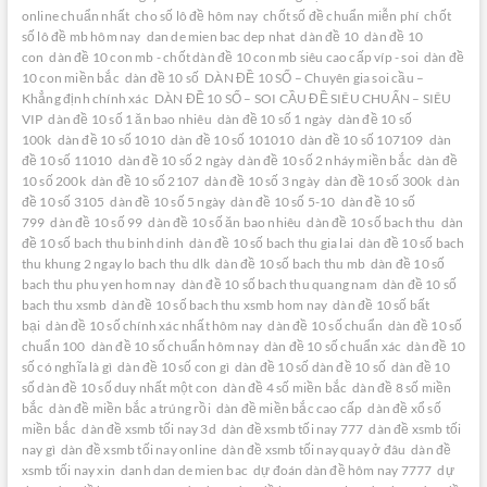
online chuẩn nhất
cho số lô đề hôm nay
chốt số đề chuẩn miễn phí
chốt
số lô đề mb hôm nay
dan de mien bac dep nhat
dàn đề 10
dàn đề 10
con
dàn đề 10 con mb - chốt dàn đề 10 con mb siêu cao cấp víp - soi
dàn đề
10 con miền bắc
dàn đề 10 số
DÀN ĐỀ 10 SỐ – Chuyên gia soi cầu –
Khẳng định chính xác
DÀN ĐỀ 10 SỐ – SOI CẦU ĐỀ SIÊU CHUẨN – SIÊU
VIP
dàn đề 10 số 1 ăn bao nhiêu
dàn đề 10 số 1 ngày
dàn đề 10 số
100k
dàn đề 10 số 1010
dàn đề 10 số 101010
dàn đề 10 số 107109
dàn
đề 10 số 11010
dàn đề 10 số 2 ngày
dàn đề 10 số 2 nháy miền bắc
dàn đề
10 số 200k
dàn đề 10 số 2107
dàn đề 10 số 3 ngày
dàn đề 10 số 300k
dàn
đề 10 số 3105
dàn đề 10 số 5 ngày
dàn đề 10 số 5-10
dàn đề 10 số
799
dàn đề 10 số 99
dàn đề 10 số ăn bao nhiêu
dàn đề 10 số bach thu
dàn
đề 10 số bach thu binh dinh
dàn đề 10 số bach thu gia lai
dàn đề 10 số bach
thu khung 2 ngay lo bach thu dlk
dàn đề 10 số bach thu mb
dàn đề 10 số
bach thu phu yen hom nay
dàn đề 10 số bach thu quang nam
dàn đề 10 số
bach thu xsmb
dàn đề 10 số bach thu xsmb hom nay
dàn đề 10 số bất
bại
dàn đề 10 số chính xác nhất hôm nay
dàn đề 10 số chuẩn
dàn đề 10 số
chuẩn 100
dàn đề 10 số chuẩn hôm nay
dàn đề 10 số chuẩn xác
dàn đề 10
số có nghĩa là gì
dàn đề 10 số con gì
dàn đề 10 số dàn đề 10 số
dàn đề 10
số dàn đề 10 số duy nhất một con
dàn đề 4 số miền bắc
dàn đề 8 số miền
bắc
dàn đề miền bắc a trúng rồi
dàn đề miền bắc cao cấp
dàn đề xổ số
miền bắc
dàn đề xsmb tối nay 3d
dàn đề xsmb tối nay 777
dàn đề xsmb tối
nay gì
dàn đề xsmb tối nay online
dàn đề xsmb tối nay quay ở đâu
dàn đề
xsmb tối nay xin
danh dan de mien bac
dự đoán dàn đề hôm nay 7777
dự