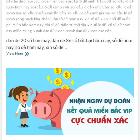
đề đầu đuôi
soi cau lo de mien bac
soi cầu lô đề miền bắc 888
soi cầu lô đề
ngày hôm nay
soi cầu lô đề xsmb 24h
soi cầu lô đề xsmb 366
soi cầu lô đề
xsmb âm
soi cầu lô đề xsmb ăn tiền
soi cầu lô đề xsmb gia mã
soi cầu lô đề
xsmb rong bạch kim
thảo luận số đề hôm nay
xin số đề 78
xin số đề miễn
phí miền bắc hôm nay
xin số đề thần tài thổ địa
xin số lô đề
xổ số đề hôm
nay miền trung
xsmb dàn đề 6 con
xsmb dàn đề 6 con cao cấp
dàn de 20 số hôm nay, dàn de 36 số bất bại hôm nay, số đề hôm
nay, số dề hôm nay, xin số de…
cầu
View More
víp
dự
đoán
xsmb
dàn
đề
6
con
cao
cấp