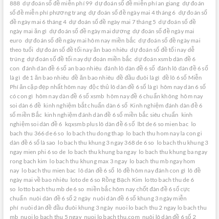
888
dự đoán số đề miễn phí 99
dự đoán số đề miễn phí an giang
dự đoán
số đề miễn phí phương trang
dự đoán số đề ngày mai 4 tháng 6
dự đoán số
đề ngày mai 6 tháng 4
dự đoán số đề ngày mai 7 tháng 5
dự đoán số đề
ngày mai ăn gì
dự đoán số đề ngày mai dương
dự đoán số đề ngày mai
euro
dự đoán số đề ngày mai hôm nay miền bắc
dự đoán số đề ngày mai
theo tuổi
dự đoán số đề tối nay ăn bao nhiêu
dự đoán số đề tối nay dễ
trúng
dự đoán số đề tối nay dự đoán miền bắc
dự đoán xsmb dàn đề 6
con
đánh dàn đề 6 số an bao nhiêu
đánh lô dàn đề 6 số
đánh lô dàn đề 6 số
là gì
đè 1 ăn bao nhiêu
đề ăn bao nhiêu
đề đầu đuôi là gì
đề lô 6 số Miễn
Phí ăn cặp đẹp nhất hôm nay
độc thủ lô dàn đề 6 số là gì
hôm nay dàn 6 số
có con gì
hôm nay dàn đề 6 số xsmb
hôm nay đề 6 chuẩn không
hôm nay
soi dàn 6 đề
kinh nghiệm bắt chuẩn dàn 6 số
Kinh nghiệm đánh dàn đề 6
số miền Bắc
kinh nghiệm đánh dàn đề 6 số miền bắc siêu chuẩn
kinh
nghiệm soi dàn đề 6
kqxsmb plus lô dàn đề 6 số
lbt de 6 so mien bac
lo
bach thu 366 de 6 so
lo bach thu dong thap
lo bach thu hom nay la con gi
dàn đề 6 số là sao
lo bach thu khung 3 ngay 368 de 6 so
lo bach thu khung 3
ngay mien phi 6 so de
lo bach thu khung ba ngay
lo bach thu khung ba ngay
rong bach kim
lo bach thu khung max 3 ngay
lo bach thu mb ngay hom
nay
lo bach thu mien bac
lô dàn đề 6 số
lô đề hôm nay đánh con gì
lô đề
ngày mai về bao nhiêu
loto de 6 so Rồng Bạch Kim
lotto bach thu de 6
so
lotto bach thu mb de 6 so
miền bắc hôm nay chốt đàn đề 6 số cực
chuẩn
nuôi dàn đề 6 số 2 ngày
nuôi dàn đề 6 số khung 3 ngày miễn
phí
nuôi dàn đề đầu đuôi khung 3 ngày
nuoi lo bach thu 2 ngay lo bach thu
mb
nuoi lo bach thu 5 ngay
nuoi lo bach thu.com
nuôi lô dàn đề 6 số 2