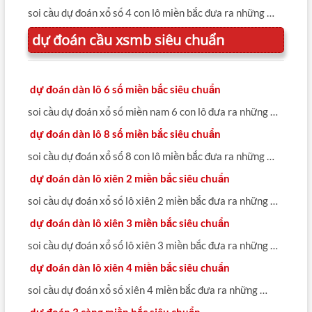
soi cầu dự đoán xổ số 4 con lô miền bắc đưa ra những …
dự đoán cầu xsmb siêu chuẩn
dự đoán dàn lô 6 số miền bắc siêu chuẩn
soi cầu dự đoán xổ số miền nam 6 con lô đưa ra những …
dự đoán dàn lô 8 số miền bắc siêu chuẩn
soi cầu dự đoán xổ số 8 con lô miền bắc đưa ra những …
dự đoán dàn lô xiên 2 miền bắc siêu chuẩn
soi cầu dự đoán xổ số lô xiên 2 miền bắc đưa ra những …
dự đoán dàn lô xiên 3 miền bắc siêu chuẩn
soi cầu dự đoán xổ số lô xiên 3 miền bắc đưa ra những …
dự đoán dàn lô xiên 4 miền bắc siêu chuẩn
soi cầu dự đoán xổ số xiên 4 miền bắc đưa ra những …