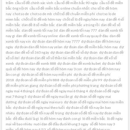
trăm
cầu số đề chính xác vinh
cầu số đề miền bắc 90 ngày
cầu số đề miền
bắc ông nội ơi
cầu số đề miền bắc online chuẩn nhất
cho số lô đề hôm
nay
chot so de
chot so de mb
chốt số đề chuẩn miễn phí
chot so lo de
mien bắc
chốt số lô đề mb hôm nay
chốt số lô đề ngày hôm nay
dàn đề 4 số
miền bắc
dàn đề 8 số miền bắc
dàn đề miền bắc a trúng rồi
dàn đề xổ số
miền bắc
dàn đề xsmb tối nay 3d
dàn đề xsmb tối nay 777
dàn đề xsmb tối
nay gì
dàn đề xsmb tối nay online
dàn đề xsmb tối nay quay ở đâu
dàn đề
xsmb tối nay xin
dự đoán dàn đề hôm nay 7777
dự đoán dàn đề hôm nay
ngày
dự đoán dàn đề hôm nay yelan
dự đoán dàn đề miền bắc hôm nay
dự
đoán dàn đề xổ số 365 ngày
dự đoán dàn đề xổ số dự đoán
dự đoán dàn đề
xổ số itel
dự đoán dàn đề xổ số thần tài miền bắc
dự đoán dàn đề xổ số
xsmb
dự đoán dàn đề xsmb 888
dự đoán dàn đề xsmb kubet
dự đoán kết
quả số đề hôm nay
dự đoán số đề hôm nay 3 con
dự đoán số đề hôm nay
ăn con gì
dự đoán số đề hôm nay miễn phí
dự đoán số đề miễn phí
2018
dự đoán số đề miễn phí 888
dự đoán số đề miễn phí 99
dự đoán số
đề miễn phí an giang
dự đoán số đề miễn phí phương trang
dự đoán số đề
ngày mai 4 tháng 6
dự đoán số đề ngày mai 6 tháng 4
dự đoán số đề ngày
mai 7 tháng 5
dự đoán số đề ngày mai ăn gì
dự đoán số đề ngày mai
dương
dự đoán số đề ngày mai euro
dự đoán số đề ngày mai hôm nay miền
bắc
dự đoán số đề ngày mai theo tuổi
dự đoán số đề tối nay ăn bao
nhiêu
dự đoán số đề tối nay dễ trúng
dự đoán số đề tối nay dự đoán miền
bắc
đề đầu đuôi là gì
lô đề hôm nay đánh con gì
lô đề miền bắc
lô đề ngày
mai về bao nhiêu
nuôi dàn đề đầu đuôi khung 3 ngày
số đề hôm nay 3
miền
số đề hôm nay 4/12
số đề hôm nay ông nội ơi
số đề hôm nay