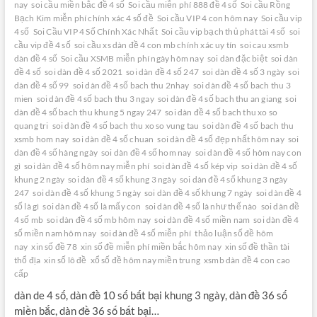
nay
soi cầu miền bắc đề 4 số
Soi cầu miễn phí 888 đề 4 số
Soi cầu Rồng
Bạch Kim miễn phí chính xác 4 số đề
Soi cầu VIP 4 con hôm nay
Soi cầu vip
4 số
Soi Cầu VIP 4 Số Chính Xác Nhất
Soi cầu vip bạch thủ phát tài 4 số
soi
cầu vip đề 4 số
soi cầu xs dàn đề 4 con mb chính xác uy tín
soi cau xsmb
dàn đề 4 số
Soi cầu XSMB miễn phí ngày hôm nay
soi dàn đặc biệt
soi dàn
đề 4 số
soi dàn đề 4 số 2021
soi dàn đề 4 số 247
soi dàn đề 4 số 3 ngày
soi
dàn đề 4 số 99
soi dàn đề 4 số bach thu 2nhay
soi dàn đề 4 số bach thu 3
mien
soi dàn đề 4 số bach thu 3 ngay
soi dàn đề 4 số bach thu an giang
soi
dàn đề 4 số bach thu khung 5 ngay 247
soi dàn đề 4 số bach thu xo so
quang tri
soi dàn đề 4 số bach thu xo so vung tau
soi dàn đề 4 số bach thu
xsmb hom nay
soi dàn đề 4 số chuan
soi dàn đề 4 số đẹp nhất hôm nay
soi
dàn đề 4 số hàng ngày
soi dàn đề 4 số hom nay
soi dàn đề 4 số hôm nay con
gì
soi dàn đề 4 số hôm nay miễn phí
soi dàn đề 4 số kép vip
soi dàn đề 4 số
khung 2 ngày
soi dàn đề 4 số khung 3 ngày
soi dàn đề 4 số khung 3 ngày
247
soi dàn đề 4 số khung 5 ngày
soi dàn đề 4 số khung 7 ngày
soi dàn đề 4
số là gì
soi dàn đề 4 số là mấy con
soi dàn đề 4 số là như thế nào
soi dàn đề
4 số mb
soi dàn đề 4 số mb hôm nay
soi dàn đề 4 số miền nam
soi dàn đề 4
số miền nam hôm nay
soi dàn đề 4 số miễn phí
thảo luận số đề hôm
nay
xin số đề 78
xin số đề miễn phí miền bắc hôm nay
xin số đề thần tài
thổ địa
xin số lô đề
xổ số đề hôm nay miền trung
xsmb dàn đề 4 con cao
cấp
dàn de 4 số, dàn đề 10 số bất bại khung 3 ngày, dàn đề 36 số
miền bắc, dàn đề 36 số bất bại…