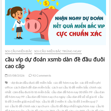
dàn
đề
6
con
cao
cấp
SOI CẦU MIỀN BẮC
SOI CẦU MIỀN BẮC TRÚNG NGAY
cầu víp dự đoán xsmb dàn đề đầu đuôi
cao cấp
05/08/2026
92 Comments
- dự đoán đầu đuôi đề miền bắc
các đề hôm nay ăn
các đề miễn phí
office
cách đánh đề dàn miền bắc
cách soi cầu lô đề miền bắc chính xác
nhất
câm đầu đuôi lô tô miền bắc
cầu dàn đề hôm nay 00 đến 99
cầu dàn
đề hôm nay 99
cầu dàn đề hôm nay cho ngày
cầu dàn đề xổ số giá rẻ
cầu
lô đề 3 miền giải mã số học
cầu lô đề 3 miền it
cầu lô đề 3 miền quý 7
soi
cầu lô đề chính xác ray churn
cầu lô đề đẹp nhất ngày hôm nay
cầu lô
đề hôm nay ăn
cầu lô đề siêu vip 789
cầu lô đề siêu vip 999
cầu lô đề siêu