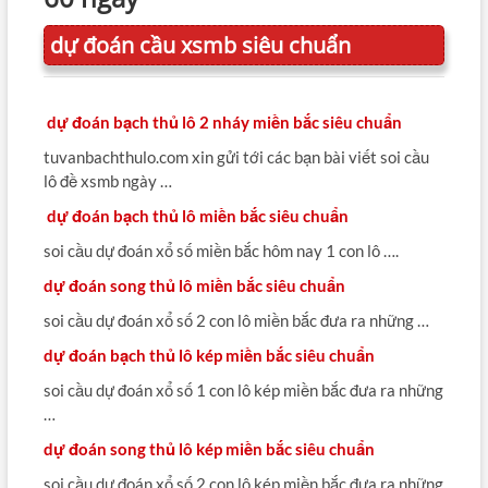
dự đoán cầu xsmb siêu chuẩn
dự đoán bạch thủ lô 2 nháy miền bắc siêu chuẩn
tuvanbachthulo.com xin gửi tới các bạn bài viết soi cầu
lô đề xsmb ngày …
dự đoán bạch thủ lô miền bắc siêu chuẩn
soi cầu dự đoán xổ số miền bắc hôm nay 1 con lô ….
dự đoán song thủ lô miền bắc siêu chuẩn
soi cầu dự đoán xổ số 2 con lô miền bắc đưa ra những …
dự đoán bạch thủ lô kép miền bắc siêu chuẩn
soi cầu dự đoán xổ số 1 con lô kép miền bắc đưa ra những
…
dự đoán song thủ lô kép miền bắc siêu chuẩn
soi cầu dự đoán xổ số 2 con lô kép miền bắc đưa ra những