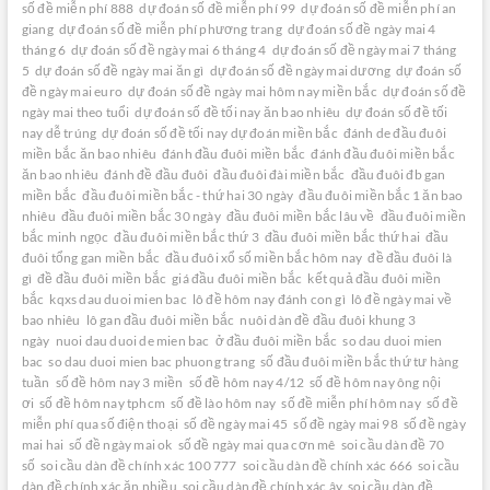
số đề miễn phí 888
dự đoán số đề miễn phí 99
dự đoán số đề miễn phí an
giang
dự đoán số đề miễn phí phương trang
dự đoán số đề ngày mai 4
tháng 6
dự đoán số đề ngày mai 6 tháng 4
dự đoán số đề ngày mai 7 tháng
5
dự đoán số đề ngày mai ăn gì
dự đoán số đề ngày mai dương
dự đoán số
đề ngày mai euro
dự đoán số đề ngày mai hôm nay miền bắc
dự đoán số đề
ngày mai theo tuổi
dự đoán số đề tối nay ăn bao nhiêu
dự đoán số đề tối
nay dễ trúng
dự đoán số đề tối nay dự đoán miền bắc
đánh de đầu đuôi
miền bắc ăn bao nhiêu
đánh đầu đuôi miền bắc
đánh đầu đuôi miền bắc
ăn bao nhiêu
đánh đề đầu đuôi
đầu đuôi đài miền bắc
đầu đuôi đb gan
miền bắc
đầu đuôi miền bắc - thứ hai 30 ngày
đầu đuôi miền bắc 1 ăn bao
nhiêu
đầu đuôi miền bắc 30 ngày
đầu đuôi miền bắc lâu về
đầu đuôi miền
bắc minh ngọc
đầu đuôi miền bắc thứ 3
đầu đuôi miền bắc thứ hai
đầu
đuôi tổng gan miền bắc
đầu đuôi xổ số miền bắc hôm nay
đề đầu đuôi là
gì
đề đầu đuôi miền bắc
giá đầu đuôi miền bắc
kết quả đầu đuôi miền
bắc
kqxs dau duoi mien bac
lô đề hôm nay đánh con gì
lô đề ngày mai về
bao nhiêu
lô gan đầu đuôi miền bắc
nuôi dàn đề đầu đuôi khung 3
ngày
nuoi dau duoi de mien bac
ở đầu đuôi miền bắc
so dau duoi mien
bac
so dau duoi mien bac phuong trang
số đầu đuôi miền bắc thứ tư hàng
tuần
số đề hôm nay 3 miền
số đề hôm nay 4/12
số đề hôm nay ông nội
ơi
số đề hôm nay tphcm
số đề lào hôm nay
số đề miễn phí hôm nay
số đề
miễn phí qua số điện thoại
số đề ngày mai 45
số đề ngày mai 98
số đề ngày
mai hai
số đề ngày mai ok
số đề ngày mai qua cơn mê
soi cầu dàn đề 70
số
soi cầu dàn đề chính xác 100 777
soi cầu dàn đề chính xác 666
soi cầu
dàn đề chính xác ăn nhiều
soi cầu dàn đề chính xác ây
soi cầu dàn đề