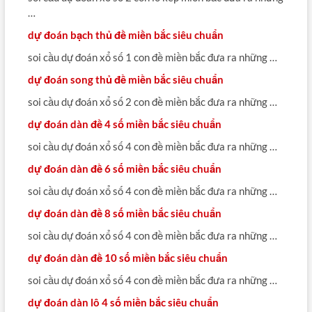
…
dự đoán bạch thủ đề miền bắc siêu chuẩn
soi cầu dự đoán xổ số 1 con đề miền bắc đưa ra những …
dự đoán song thủ đề miền bắc siêu chuẩn
soi cầu dự đoán xổ số 2 con đề miền bắc đưa ra những …
dự đoán dàn đề 4 số miền bắc siêu chuẩn
soi cầu dự đoán xổ số 4 con đề miền bắc đưa ra những …
dự đoán dàn đề 6 số miền bắc siêu chuẩn
soi cầu dự đoán xổ số 4 con đề miền bắc đưa ra những …
dự đoán dàn đề 8 số miền bắc siêu chuẩn
soi cầu dự đoán xổ số 4 con đề miền bắc đưa ra những …
dự đoán dàn đề 10 số miền bắc siêu chuẩn
soi cầu dự đoán xổ số 4 con đề miền bắc đưa ra những …
dự đoán dàn lô 4 số miền bắc siêu chuẩn