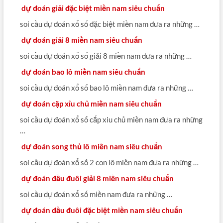
dự đoán giải đặc biệt miền nam siêu chuẩn
soi cầu dự đoán xổ số đặc biệt miền nam đưa ra những …
dự đoán giải 8 miền nam siêu chuẩn
soi cầu dự đoán xổ số giải 8 miền nam đưa ra những …
dự đoán bao lô miền nam siêu chuẩn
soi cầu dự đoán xổ số bao lô miền nam đưa ra những …
dự đoán cặp xỉu chủ miền nam siêu chuẩn
soi cầu dự đoán xổ số cắp xiu chủ miền nam đưa ra những
…
dự đoán song thủ lô miền nam siêu chuẩn
soi cầu dự đoán xổ số 2 con lô miền nam đưa ra những …
dự đoán đầu đuôi giải 8 miền nam siêu chuẩn
soi cầu dự đoán xổ số miền nam đưa ra những …
dự đoán đầu đuôi đặc biệt miền nam siêu chuẩn