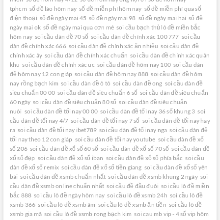
tphcm
số đề lào hôm nay
số đề miễn phí hôm nay
số đề miễn phí qua số
điện thoại
số đề ngày mai 45
số đề ngày mai 98
số đề ngày mai hai
số đề
ngày mai ok
số đề ngày mai qua cơn mê
soi cầu bạch thủ lô đề miền bắc
hôm nay
soi cầu dàn đề 70 số
soi cầu dàn đề chính xác 100 777
soi cầu
dàn đề chính xác 666
soi cầu dàn đề chính xác ăn nhiều
soi cầu dàn đề
chính xác ây
soi cầu dàn đề chính xác chuẩn
soi cầu dàn đề chính xác quân
khu
soi cầu dàn đề chính xác uc
soi cầu dàn đề hôm nay 100
soi cầu dàn
đề hôm nay 12 con giáp
soi cầu dàn đề hôm nay 888
soi cầu dàn đề hôm
nay rồng bạch kim
soi cầu dàn đề ô tô
soi cầu dàn đề ong
soi cầu dàn đề
siêu chuẩn 00 00
soi cầu dàn đề siêu chuẩn 6 số
soi cầu dàn đề siêu chuẩn
60 ngày
soi cầu dàn đề siêu chuẩn 80 số
soi cầu dàn đề siêu chuẩn
nuôi
soi cầu dàn đề tối nay 00 00
soi cầu dàn đề tối nay 36 số khung 3
soi
cầu dàn đề tối nay 4/7
soi cầu dàn đề tối nay 7 số
soi cầu dàn đề tối nay hay
ra
soi cầu dàn đề tối nay ibet789
soi cầu dàn đề tối nay nga
soi cầu dàn đề
tối nay theo 12 con giáp
soi cầu dàn đề tối nay youtube
soi cầu dàn đề xổ
số 206
soi cầu dàn đề xổ số 60 số
soi cầu dàn đề xổ số 70 số
soi cầu dàn đề
xổ số đẹp
soi cầu dàn đề xổ số iban
soi cầu dàn đề xổ số phía bắc
soi cầu
dàn đề xổ số remix
soi cầu dàn đề xổ số tiền giang
soi cầu dàn đề xổ số yên
bái
soi cầu dàn đề xsmb chuẩn nhất
soi cầu dàn đề xsmb khung 2 ngày
soi
cầu dàn đề xsmb online chuẩn nhất
soi cầu đề đầu đuôi
soi cầu lô đề miền
bắc 888
soi cầu lô đề ngày hôm nay
soi cầu lô đề xsmb 24h
soi cầu lô đề
xsmb 366
soi cầu lô đề xsmb âm
soi cầu lô đề xsmb ăn tiền
soi cầu lô đề
xsmb gia mã
soi cầu lô đề xsmb rong bạch kim
soi cau mb vip - 4 số vip hôm