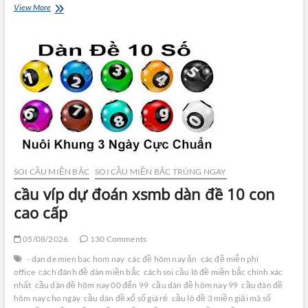
cầu
View More
víp
dự
đoán
dàn
đề
4
con
miền
bắc
cao
cấp
SOI CẦU MIỀN BẮC
SOI CẦU MIỀN BẮC TRÚNG NGAY
cầu víp dự đoán xsmb dàn đề 10 con
cao cấp
05/08/2026
130 Comments
- dan de mien bac hom nay
các đề hôm nay ăn
các đề miễn phí
office
cách đánh đề dàn miền bắc
cách soi cầu lô đề miền bắc chính xác
nhất
cầu dàn đề hôm nay 00 đến 99
cầu dàn đề hôm nay 99
cầu dàn đề
hôm nay cho ngày
cầu dàn đề xổ số giá rẻ
cầu lô đề 3 miền giải mã số