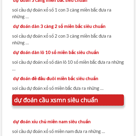
dự đoán 3 càng miền bắc siêu chuẩn
soi cầu dự đoán xổ số 1 con 3 càng miền bắc đưa ra
những …
dự đoán dàn 3 càng 2 số miền bắc siêu chuẩn
soi cầu dự đoán xổ số 2 con 3 càng miền bắc đưa ra
những …
dự đoán dàn lô 10 số miền bắc siêu chuẩn
soi cầu dự đoán xổ số dàn lô 10 số miền bắc đưa ra những
…
dự đoán đề đầu đuôi miền bắc siêu chuẩn
soi cầu dự đoán xổ số miền bắc đưa ra những …
dự đoán cầu xsmn siêu chuẩn
dự đoán xỉu chủ miền nam siêu chuẩn
soi cầu dự đoán xổ số miền nam đưa ra những …