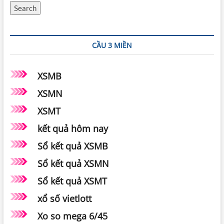
cao
Search
cấp
CẦU 3 MIỀN
XSMB
XSMN
XSMT
kết quả hôm nay
Sổ kết quả XSMB
Sổ kết quả XSMN
Sổ kết quả XSMT
xổ số vietlott
Xo so mega 6/45