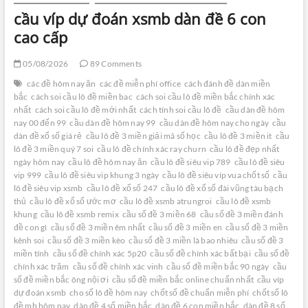
cầu víp dự đoán xsmb dàn đề 6 con
cao cấp
05/08/2026
89 Comments
các đề hôm nay ăn
các đề miễn phí office
cách đánh đề dàn miền
bắc
cách soi cầu lô đề miền bac
cách soi cầu lô đề miền bắc chính xác
nhất
cách soi cầu lô đề mới nhất
cách tính soi cầu lô đề
cầu dàn đề hôm
nay 00 đến 99
cầu dàn đề hôm nay 99
cầu dàn đề hôm nay cho ngày
cầu
dàn đề xổ số giá rẻ
cầu lô đề 3 miền giải mã số học
cầu lô đề 3 miền it
cầu
lô đề 3 miền quý 7 soi
cầu lô đề chính xác ray churn
cầu lô đề đẹp nhất
ngày hôm nay
cầu lô đề hôm nay ăn
cầu lô đề siêu vip 789
cầu lô đề siêu
vip 999
cầu lô đề siêu vip khung 3 ngày
cầu lô đề siêu víp vua chốt số
cầu
lô đề siêu vip xsmb
cầu lô đề xổ số 247
cầu lô đề xổ số đài vũng tàu bạch
thủ
cầu lô đề xổ số ước mơ
cầu lô đề xsmb atrungroi
cầu lô đề xsmb
khung
cầu lô đề xsmb remix
cầu số đề 3 miền 68
cầu số đề 3 miền đánh
đề con gì
cầu số đề 3 miền êm nhất
cầu số đề 3 miền en
cầu số đề 3 miền
kênh soi
cầu số đề 3 miền kèo
cầu số đề 3 miền là bao nhiêu
cầu số đề 3
miền tính
cầu số đề chính xác 5p20
cầu số đề chính xác bất bại
cầu số đề
chính xác trăm
cầu số đề chính xác vinh
cầu số đề miền bắc 90 ngày
cầu
số đề miền bắc ông nội ơi
cầu số đề miền bắc online chuẩn nhất
cầu víp
dự đoán xsmb
cho số lô đề hôm nay
chốt số đề chuẩn miễn phí
chốt số lô
đề mb hôm nay
dàn đề 4 số miền bắc
dàn đề 6 con miền bắc
dàn đề 8 số