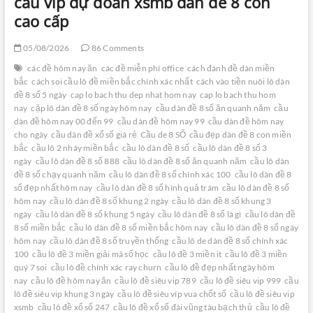
cầu víp dự đoán xsmb dàn đề 8 con
cao cấp
05/08/2026
86 Comments
các đề hôm nay ăn
các đề miễn phí office
cách đánh đề dàn miền
bắc
cách soi cầu lô đề miền bắc chính xác nhất
cách vào tiền nuôi lô dàn
đề 8 số 5 ngày
cap lo bach thu dep nhat hom nay
cap lo bach thu hom
nay
cặp lô dàn đề 8 số ngày hôm nay
cầu dàn đề 8 số ăn quanh năm
cầu
dàn đề hôm nay 00 đến 99
cầu dàn đề hôm nay 99
cầu dàn đề hôm nay
cho ngày
cầu dàn đề xổ số giá rẻ
Cầu de 8 SỐ
cầu đẹp dàn đề 8 con miền
bắc
cầu lô 2 nháy miền bắc
cầu lô dàn đề 8 số
cầu lô dàn đề 8 số 3
ngày
cầu lô dàn đề 8 số 888
cầu lô dàn đề 8 số ăn quanh năm
cầu lô dàn
đề 8 số chạy quanh năm
cầu lô dàn đề 8 số chính xác 100
cầu lô dàn đề 8
số đẹp nhất hôm nay
cầu lô dàn đề 8 số hình quả trám
cầu lô dàn đề 8 số
hôm nay
cầu lô dàn đề 8 số khung 2 ngày
cầu lô dàn đề 8 số khung 3
ngày
cầu lô dàn đề 8 số khung 5 ngày
cầu lô dàn đề 8 số là gì
cầu lô dàn đề
8 số miền bắc
cầu lô dàn đề 8 số miền bắc hôm nay
cầu lô dàn đề 8 số ngày
hôm nay
cầu lô dàn đề 8 số truyền thống
cầu lô de dàn đề 8 số chính xác
100
cầu lô đề 3 miền giải mã số học
cầu lô đề 3 miền it
cầu lô đề 3 miền
quý 7 soi
cầu lô đề chính xác ray churn
cầu lô đề đẹp nhất ngày hôm
nay
cầu lô đề hôm nay ăn
cầu lô đề siêu vip 789
cầu lô đề siêu vip 999
cầu
lô đề siêu vip khung 3 ngày
cầu lô đề siêu víp vua chốt số
cầu lô đề siêu vip
xsmb
cầu lô đề xổ số 247
cầu lô đề xổ số đài vũng tàu bạch thủ
cầu lô đề