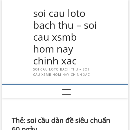
Skip
soi cau loto
to
content
bach thu – soi
cau xsmb
hom nay
chinh xac
SOI CAU LOTO BACH THU – SOI
CAU XSMB HOM NAY CHINH XAC
Thẻ:
soi cầu dàn đề siêu chuẩn
60 ngày