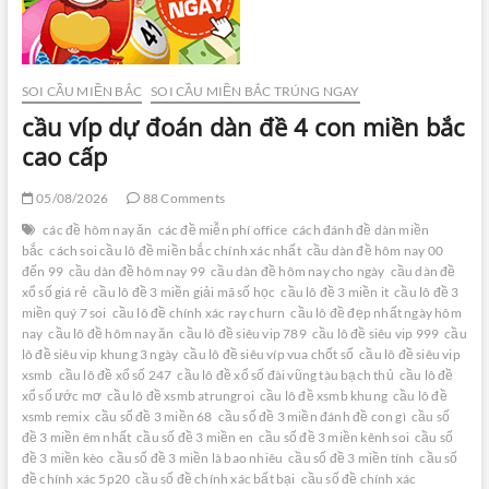
SOI CẦU MIỀN BẮC
SOI CẦU MIỀN BẮC TRÚNG NGAY
cầu víp dự đoán dàn đề 4 con miền bắc
cao cấp
05/08/2026
88 Comments
các đề hôm nay ăn
các đề miễn phí office
cách đánh đề dàn miền
bắc
cách soi cầu lô đề miền bắc chính xác nhất
cầu dàn đề hôm nay 00
đến 99
cầu dàn đề hôm nay 99
cầu dàn đề hôm nay cho ngày
cầu dàn đề
xổ số giá rẻ
cầu lô đề 3 miền giải mã số học
cầu lô đề 3 miền it
cầu lô đề 3
miền quý 7 soi
cầu lô đề chính xác ray churn
cầu lô đề đẹp nhất ngày hôm
nay
cầu lô đề hôm nay ăn
cầu lô đề siêu vip 789
cầu lô đề siêu vip 999
cầu
lô đề siêu vip khung 3 ngày
cầu lô đề siêu víp vua chốt số
cầu lô đề siêu vip
xsmb
cầu lô đề xổ số 247
cầu lô đề xổ số đài vũng tàu bạch thủ
cầu lô đề
xổ số ước mơ
cầu lô đề xsmb atrungroi
cầu lô đề xsmb khung
cầu lô đề
xsmb remix
cầu số đề 3 miền 68
cầu số đề 3 miền đánh đề con gì
cầu số
đề 3 miền êm nhất
cầu số đề 3 miền en
cầu số đề 3 miền kênh soi
cầu số
đề 3 miền kèo
cầu số đề 3 miền là bao nhiêu
cầu số đề 3 miền tính
cầu số
đề chính xác 5p20
cầu số đề chính xác bất bại
cầu số đề chính xác