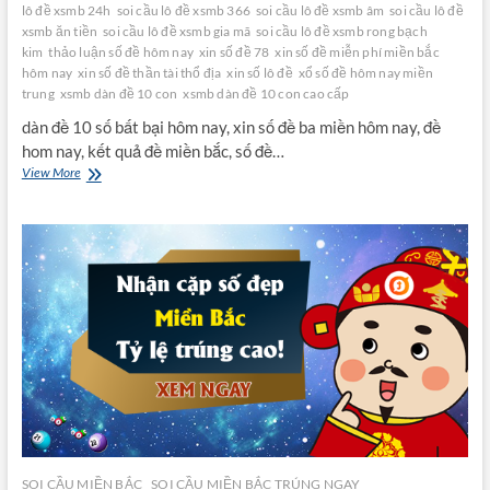
lô đề xsmb 24h
soi cầu lô đề xsmb 366
soi cầu lô đề xsmb âm
soi cầu lô đề
xsmb ăn tiền
soi cầu lô đề xsmb gia mã
soi cầu lô đề xsmb rong bạch
kim
thảo luận số đề hôm nay
xin số đề 78
xin số đề miễn phí miền bắc
hôm nay
xin số đề thần tài thổ địa
xin số lô đề
xổ số đề hôm nay miền
trung
xsmb dàn đề 10 con
xsmb dàn đề 10 con cao cấp
dàn đề 10 số bất bại hôm nay, xin số đề ba miền hôm nay, đề
hom nay, kết quả đề miền bắc, số đề…
cầu
View More
víp
dự
đoán
xsmb
dàn
đề
10
con
cao
cấp
SOI CẦU MIỀN BẮC
SOI CẦU MIỀN BẮC TRÚNG NGAY