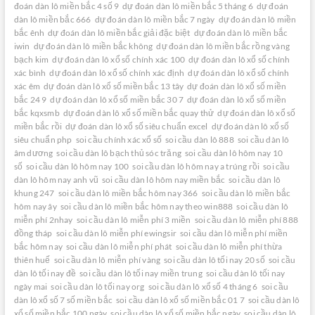
đoán dàn lô miền bắc 4 số 9
dự đoán dàn lô miền bắc 5 tháng 6
dự đoán
dàn lô miền bắc 666
dự đoán dàn lô miền bắc 7 ngày
dự đoán dàn lô miền
bắc ênh
dự đoán dàn lô miền bắc giải đặc biệt
dự đoán dàn lô miền bắc
iwin
dự đoán dàn lô miền bắc không
dự đoán dàn lô miền bắc rồng vàng
bạch kim
dự đoán dàn lô xổ số chính xác 100
dự đoán dàn lô xổ số chính
xác bình
dự đoán dàn lô xổ số chính xác định
dự đoán dàn lô xổ số chính
xác êm
dự đoán dàn lô xổ số miền bắc 13 tây
dự đoán dàn lô xổ số miền
bắc 24 9
dự đoán dàn lô xổ số miền bắc 30 7
dự đoán dàn lô xổ số miền
bắc kqxsmb
dự đoán dàn lô xổ số miền bắc quay thử
dự đoán dàn lô xổ số
miền bắc rồi
dự đoán dàn lô xổ số siêu chuẩn excel
dự đoán dàn lô xổ số
siêu chuẩn php
soi cầu chính xác xổ số
soi cầu dàn lô 888
soi cầu dàn lô
âm dương
soi cầu dàn lô bạch thủ sóc trăng
soi cầu dàn lô hôm nay 10
số
soi cầu dàn lô hôm nay 100
soi cầu dàn lô hôm nay a trúng rồi
soi cầu
dàn lô hôm nay anh vũ
soi cầu dàn lô hôm nay miền bắc
soi cầu dàn lô
khung 247
soi cầu dàn lô miền bắc hôm nay 366
soi cầu dàn lô miền bắc
hôm nay ây
soi cầu dàn lô miền bắc hôm nay theo win888
soi cầu dàn lô
miễn phí 2nhay
soi cầu dàn lô miễn phí 3 miền
soi cầu dàn lô miễn phí 888
đồng tháp
soi cầu dàn lô miễn phí ewingsir
soi cầu dàn lô miễn phí miền
bắc hôm nay
soi cầu dàn lô miễn phí phát
soi cầu dàn lô miễn phí thừa
thiên huế
soi cầu dàn lô miễn phí vàng
soi cầu dàn lô tối nay 20 số
soi cầu
dàn lô tối nay đề
soi cầu dàn lô tối nay miền trung
soi cầu dàn lô tối nay
ngày mai
soi cầu dàn lô tối nay org
soi cầu dàn lô xổ số 4 tháng 6
soi cầu
dàn lô xổ số 7 số miền bắc
soi cầu dàn lô xổ số miền bắc 01 7
soi cầu dàn lô
xổ số miền bắc 100 ngày
soi cầu dàn lô xổ số miền bắc ngày
soi cầu dàn lô