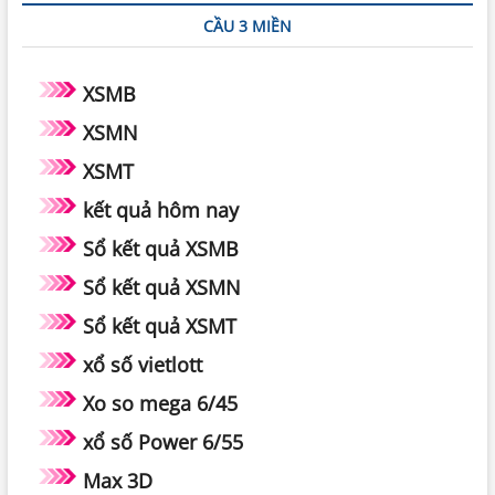
CẦU 3 MIỀN
XSMB
XSMN
XSMT
kết quả hôm nay
Sổ kết quả XSMB
Sổ kết quả XSMN
Sổ kết quả XSMT
xổ số vietlott
Xo so mega 6/45
xổ số Power 6/55
Max 3D