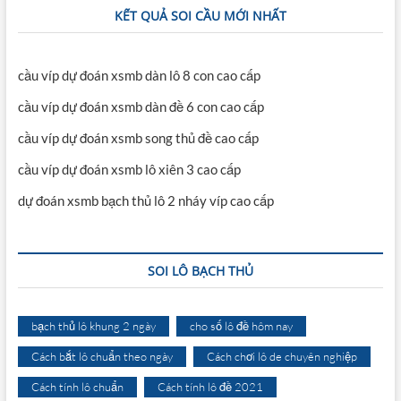
KẾT QUẢ SOI CẦU MỚI NHẤT
cầu víp dự đoán xsmb dàn lô 8 con cao cấp
cầu víp dự đoán xsmb dàn đề 6 con cao cấp
cầu víp dự đoán xsmb song thủ đề cao cấp
cầu víp dự đoán xsmb lô xiên 3 cao cấp
dự đoán xsmb bạch thủ lô 2 nháy víp cao cấp
SOI LÔ BẠCH THỦ
bạch thủ lô khung 2 ngày
cho số lô đề hôm nay
Cách bắt lô chuẩn theo ngày
Cách chơi lô de chuyên nghiệp
Cách tính lô chuẩn
Cách tính lô đề 2021