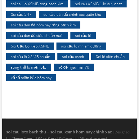
soi cau lo XSMB rong bach kim
soi cau XSMB 1 lo duy nhat
Soi cầu 247
soi cầu dàn đề chính xác quân khu
soi cầu dàn đề hôm nay rồng bạch kim
soi cầu dàn đề siêu chuẩn nuôi
soi cầu lô
Soi Cầu Lô Kép XSMB
soi cầu lô mn âm dương
soi cầu lô XSMB chuẩn
soi cầu xsmb
Soi lô xiên chuẩn
song thủ lô miền bắc
số đề ngày mai 98
xổ số miền bắc hôm nay
soi cau loto bach thu – soi cau xsmb hom nay chinh xac
| Designed
by:
Theme Freesia
|
WordPress
| © Copyright All right reserved