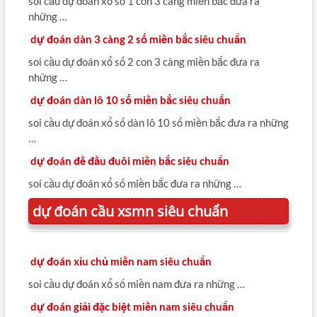
soi cầu dự đoán xổ số 1 con 3 càng miền bắc đưa ra
những …
dự đoán dàn 3 càng 2 số miền bắc siêu chuẩn
soi cầu dự đoán xổ số 2 con 3 càng miền bắc đưa ra
những …
dự đoán dàn lô 10 số miền bắc siêu chuẩn
soi cầu dự đoán xổ số dàn lô 10 số miền bắc đưa ra những
…
dự đoán đề đầu đuôi miền bắc siêu chuẩn
soi cầu dự đoán xổ số miền bắc đưa ra những …
dự đoán cầu xsmn siêu chuẩn
dự đoán xỉu chủ miền nam siêu chuẩn
soi cầu dự đoán xổ số miền nam đưa ra những …
dự đoán giải đặc biệt miền nam siêu chuẩn