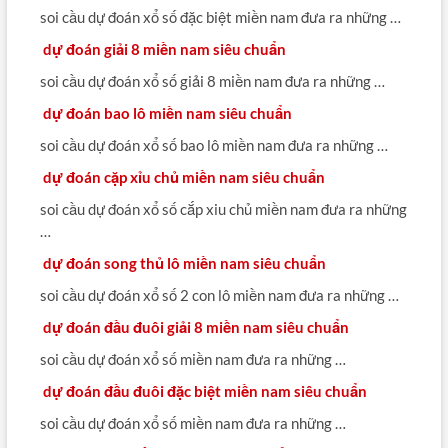
soi cầu dự đoán xổ số đặc biệt miền nam đưa ra những …
dự đoán giải 8 miền nam siêu chuẩn
soi cầu dự đoán xổ số giải 8 miền nam đưa ra những …
dự đoán bao lô miền nam siêu chuẩn
soi cầu dự đoán xổ số bao lô miền nam đưa ra những …
dự đoán cặp xỉu chủ miền nam siêu chuẩn
soi cầu dự đoán xổ số cắp xiu chủ miền nam đưa ra những
…
dự đoán song thủ lô miền nam siêu chuẩn
soi cầu dự đoán xổ số 2 con lô miền nam đưa ra những …
dự đoán đầu đuôi giải 8 miền nam siêu chuẩn
soi cầu dự đoán xổ số miền nam đưa ra những …
dự đoán đầu đuôi đặc biệt miền nam siêu chuẩn
soi cầu dự đoán xổ số miền nam đưa ra những …