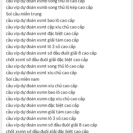
cầu víp dự đoán xsmb song thủ lô cao cấp
cầu víp dự đoán xsmb song thủ lô kép cao cấp
Soi cầu miền trung
cầu víp dự đoán xsmt bao lô cao cấp
cầu víp dự đoán xsmt cặp xíu chủ cao cấp
cầu víp dự đoán xsmt đặc biệt cao cấp
cầu víp dự đoán xsmt giải tám cao cấp
cầu víp dự đoán xsmt lô 3 số cao cấp
cầu víp dự đoán xsmt sớ đầu đuôi giải 8 cao cấp
chốt xsmt sớ đầu đuôi giải đặc biệt cao cấp
cầu víp dự đoán xsmt song thủ lô cao cấp
cầu víp dự đoán xsmt xíu chủ cao cấp
Soi cầu miền nam
cầu víp dự đoán xsmn xíu chủ cao cấp
cầu víp dự đoán xsmn bao lô cao cấp
cầu víp dự đoán xsmn cặp xíu chủ cao cấp
cầu víp dự đoán xsmn đặc biệt cao cấp
cầu víp dự đoán xsmn giải tám cao cấp
cầu víp dự đoán xsmn lô 3 số cao cấp
cầu víp dự đoán xsmn sớ đầu đuôi giải 8 cao cấp
chốt xsmn sớ đầu đuôi giải đặc biệt cao cấp