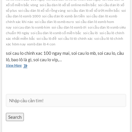
xổ số miền bắc vòng
soi cầu dàn lô xổ số online miền bắc
soi cầu dàn lô xổ
số plus
soi cầu dàn lô xổ số rồng vàng
soi cầu dàn lô xổ số ướt miền bắc
soi
cầu dàn lô xsmb 1000
soi cầu dàn lô xsmb ăn tiền
soi cầu dàn lô xsmb
chính xác khi nào
soi cầu dàn lô xsmb euro
soi cầu dàn lô xsmb hom
nay
soi cau dàn lo xsmb kim
soi cầu dàn lô xsmb ơi
soi cầu dàn lô xsmb siêu
chuẩn 90 ngày
soi cầu dàn lô xsmb số miền bắc
soi cầu lô
soi cầu lô chính
xác nhất miền bắc
soi cầu lô đề
soi cầu lô tô chính xác
soi cầu lô tô chính
xác hôm nay
xsmb dàn lô 4 con
soi cau lo chinh xac 100 ngay mai, soi cau lo mb, soi cau lo, cầu
lô, bao lô là gì, soi cau lo vip,…
cầu
View More
víp
dự
đoán
xsmb
dàn
lô
4
con
cao
Search
cấp