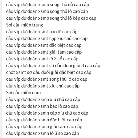
cầu víp dự đoán xsmb song thủ đề cao cấp
cầu víp dự đoán xsmb song thủ lô cao cấp
cầu víp dự đoán xsmb song thủ lô kép cao cấp
Soi cầu miền trung
cầu víp dự đoán xsmt bao lô cao cấp
cầu víp dự đoán xsmt cặp xíu chủ cao cấp
cầu víp dự đoán xsmt đặc biệt cao cấp
cầu víp dự đoán xsmt giải tám cao cấp
cầu víp dự đoán xsmt lô 3 số cao cấp
cầu víp dự đoán xsmt sớ đầu đuôi giải 8 cao cấp
chốt xsmt sớ đầu đuôi giải đặc biệt cao cấp
cầu víp dự đoán xsmt song thủ lô cao cấp
cầu víp dự đoán xsmt xíu chủ cao cấp
Soi cầu miền nam
cầu víp dự đoán xsmn xíu chủ cao cấp
cầu víp dự đoán xsmn bao lô cao cấp
cầu víp dự đoán xsmn cặp xíu chủ cao cấp
cầu víp dự đoán xsmn đặc biệt cao cấp
cầu víp dự đoán xsmn giải tám cao cấp
cầu víp dự đoán xsmn lô 3 số cao cấp