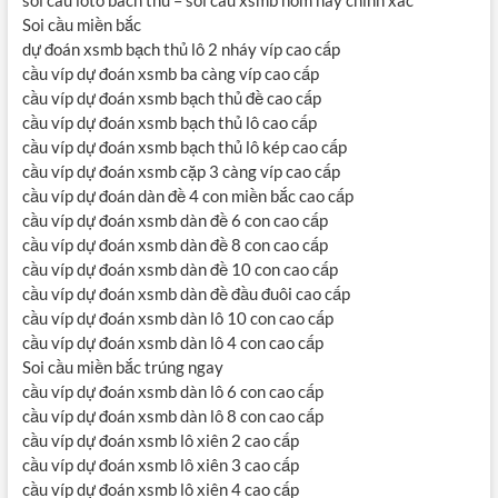
soi cau loto bach thu – soi cau xsmb hom nay chinh xac
Soi cầu miền bắc
dự đoán xsmb bạch thủ lô 2 nháy víp cao cấp
cầu víp dự đoán xsmb ba càng víp cao cấp
cầu víp dự đoán xsmb bạch thủ đề cao cấp
cầu víp dự đoán xsmb bạch thủ lô cao cấp
cầu víp dự đoán xsmb bạch thủ lô kép cao cấp
cầu víp dự đoán xsmb cặp 3 càng víp cao cấp
cầu víp dự đoán dàn đề 4 con miền bắc cao cấp
cầu víp dự đoán xsmb dàn đề 6 con cao cấp
cầu víp dự đoán xsmb dàn đề 8 con cao cấp
cầu víp dự đoán xsmb dàn đề 10 con cao cấp
cầu víp dự đoán xsmb dàn đề đầu đuôi cao cấp
cầu víp dự đoán xsmb dàn lô 10 con cao cấp
cầu víp dự đoán xsmb dàn lô 4 con cao cấp
Soi cầu miền bắc trúng ngay
cầu víp dự đoán xsmb dàn lô 6 con cao cấp
cầu víp dự đoán xsmb dàn lô 8 con cao cấp
cầu víp dự đoán xsmb lô xiên 2 cao cấp
cầu víp dự đoán xsmb lô xiên 3 cao cấp
cầu víp dự đoán xsmb lô xiên 4 cao cấp