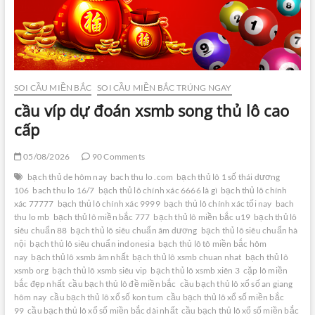
SOI CẦU MIỀN BẮC
SOI CẦU MIỀN BẮC TRÚNG NGAY
cầu víp dự đoán xsmb song thủ lô cao
cấp
05/08/2026
90 Comments
bạch thủ de hôm nay
bach thu lo .com
bạch thủ lô 1 số thái dương
106
bach thu lo 16/7
bạch thủ lô chính xác 6666 là gì
bạch thủ lô chính
xác 77777
bạch thủ lô chính xác 9999
bạch thủ lô chính xác tối nay
bach
thu lo mb
bạch thủ lô miền bắc 777
bạch thủ lô miền bắc u19
bạch thủ lô
siêu chuẩn 88
bạch thủ lô siêu chuẩn âm dương
bạch thủ lô siêu chuẩn hà
nội
bạch thủ lô siêu chuẩn indonesia
bạch thủ lô tô miền bắc hôm
nay
bạch thủ lô xsmb âm nhất
bạch thủ lô xsmb chuan nhat
bạch thủ lô
xsmb org
bạch thủ lô xsmb siêu vip
bạch thủ lô xsmb xiên 3
cặp lô miền
bắc đẹp nhất
cầu bạch thủ lô đề miền bắc
cầu bạch thủ lô xổ số an giang
hôm nay
cầu bạch thủ lô xổ số kon tum
cầu bạch thủ lô xổ số miền bắc
99
cầu bạch thủ lô xổ số miền bắc dài nhất
cầu bạch thủ lô xổ số miền bắc