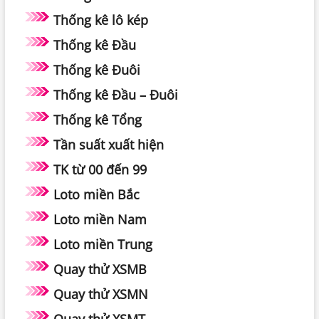
Thống kê lô kép
Thống kê Đầu
Thống kê Đuôi
Thống kê Đầu – Đuôi
Thống kê Tổng
Tần suất xuất hiện
TK từ 00 đến 99
Loto miền Bắc
Loto miền Nam
Loto miền Trung
Quay thử XSMB
Quay thử XSMN
Quay thử XSMT