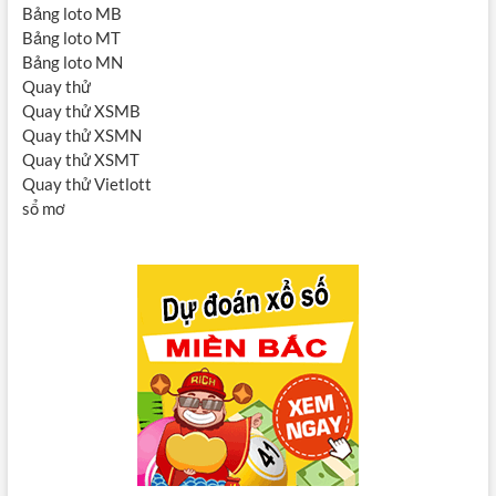
Bảng loto MB
Bảng loto MT
Bảng loto MN
Quay thử
Quay thử XSMB
Quay thử XSMN
Quay thử XSMT
Quay thử Vietlott
sổ mơ