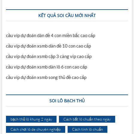
KẾT QUẢ SOI CẦU MỚI NHẤT
cầu víp dự đoán dàn đề 4 con miền bắc cao cấp
cầu víp dự đoán xsmb dàn đề 10 con cao cấp
cầu víp dự đoán xsmb cặp 3 càng víp cao cấp
cầu víp dự đoán xsmb dàn lô 6 con cao cấp
cầu víp dự đoán xsmb song thủ đề cao cấp
SOI LÔ BẠCH THỦ
bạch thủ lô khung 2 ngày
Cách bắt lô chuẩn theo ngày
Cách chơi lô de chuyên nghiệp
Cách tính lô chuẩn