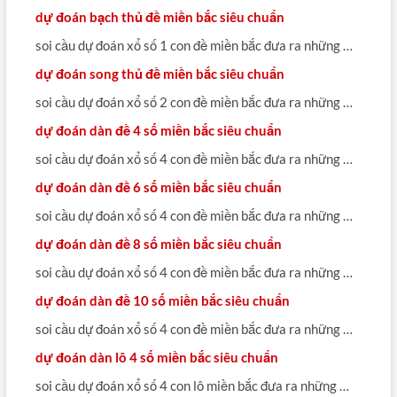
dự đoán bạch thủ đề miền bắc siêu chuẩn
soi cầu dự đoán xổ số 1 con đề miền bắc đưa ra những …
dự đoán song thủ đề miền bắc siêu chuẩn
soi cầu dự đoán xổ số 2 con đề miền bắc đưa ra những …
dự đoán dàn đề 4 số miền bắc siêu chuẩn
soi cầu dự đoán xổ số 4 con đề miền bắc đưa ra những …
dự đoán dàn đề 6 số miền bắc siêu chuẩn
soi cầu dự đoán xổ số 4 con đề miền bắc đưa ra những …
dự đoán dàn đề 8 số miền bắc siêu chuẩn
soi cầu dự đoán xổ số 4 con đề miền bắc đưa ra những …
dự đoán dàn đề 10 số miền bắc siêu chuẩn
soi cầu dự đoán xổ số 4 con đề miền bắc đưa ra những …
dự đoán dàn lô 4 số miền bắc siêu chuẩn
soi cầu dự đoán xổ số 4 con lô miền bắc đưa ra những …