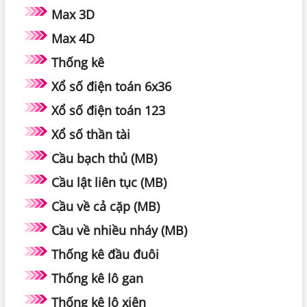
Max 3D
Max 4D
Thống kê
Xổ số điện toán 6x36
Xổ số điện toán 123
Xổ số thần tài
Cầu bạch thủ (MB)
Cầu lật liên tục (MB)
Cầu về cả cặp (MB)
Cầu về nhiều nháy (MB)
Thống kê đầu đuôi
Thống kê lô gan
Thống kê lô xiên