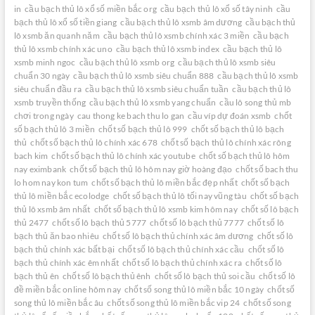
in
cầu bạch thủ lô xổ số miền bắc org
cầu bạch thủ lô xổ số tây ninh
cầu
bạch thủ lô xổ số tiền giang
cầu bạch thủ lô xsmb âm dương
cầu bạch thủ
lô xsmb ăn quanh năm
cầu bạch thủ lô xsmb chính xác 3 miền
cầu bạch
thủ lô xsmb chính xác uno
cầu bạch thủ lô xsmb index
cầu bạch thủ lô
xsmb minh ngoc
cầu bạch thủ lô xsmb org
cầu bạch thủ lô xsmb siêu
chuẩn 30 ngày
cầu bạch thủ lô xsmb siêu chuẩn 888
cầu bạch thủ lô xsmb
siêu chuẩn đầu ra
cầu bạch thủ lô xsmb siêu chuẩn tuần
cầu bạch thủ lô
xsmb truyền thống
cầu bạch thủ lô xsmb yang chuẩn
cầu lô song thủ mb
chơi trong ngày
cau thong ke bach thu lo gan
cầu víp dự đoán xsmb
chốt
số bạch thủ lô 3 miền
chốt số bạch thủ lô 999
chốt số bạch thủ lô bạch
thủ
chốt số bạch thủ lô chính xác 678
chốt số bạch thủ lô chính xác rông
bach kim
chốt số bạch thủ lô chính xác youtube
chốt số bạch thủ lô hôm
nay eximbank
chốt số bạch thủ lô hôm nay giờ hoàng đạo
chốt số bach thu
lo hom nay kon tum
chốt số bạch thủ lô miền bắc đẹp nhất
chốt số bạch
thủ lô miền bắc ecolodge
chốt số bạch thủ lô tối nay vũng tàu
chốt số bạch
thủ lô xsmb âm nhất
chốt số bạch thủ lô xsmb kim hôm nay
chốt số lô bạch
thủ 2477
chốt số lô bạch thủ 5777
chốt số lô bạch thủ 7777
chốt số lô
bạch thủ ăn bao nhiêu
chốt số lô bạch thủ chính xác âm dương
chốt số lô
bạch thủ chính xác bất bại
chốt số lô bạch thủ chính xác cầu
chốt số lô
bạch thủ chính xác êm nhất
chốt số lô bạch thủ chính xác ra
chốt số lô
bạch thủ ên
chốt số lô bạch thủ ênh
chốt số lô bạch thủ soi cầu
chốt số lô
đề miền bắc online hôm nay
chốt số song thủ lô miền bắc 10 ngày
chốt số
song thủ lô miền bắc âu
chốt số song thủ lô miền bắc vip 24
chốt số song