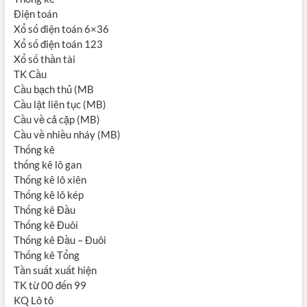
Điện toán
Xổ số điện toán 6×36
Xổ số điện toán 123
Xổ số thần tài
TK Cầu
Cầu bạch thủ (MB
Cầu lật liên tục (MB)
Cầu về cả cặp (MB)
Cầu về nhiều nháy (MB)
Thống kê
thống kê lô gan
Thống kê lô xiên
Thống kê lô kép
Thống kê Đầu
Thống kê Đuôi
Thống kê Đầu – Đuôi
Thống kê Tổng
Tần suất xuất hiện
TK từ 00 đến 99
KQ Lô tô