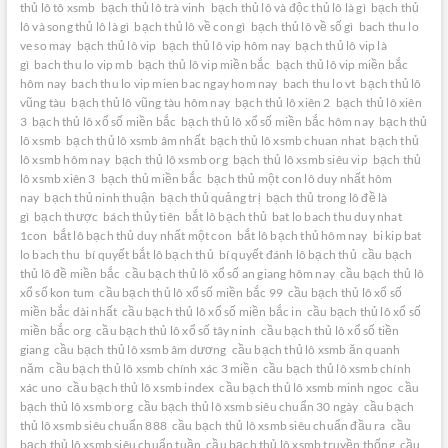
thủ lô tô xsmb
bạch thủ lô trà vinh
bạch thủ lô và độc thủ lô là gì
bạch thủ
lô và song thủ lô là gì
bạch thủ lô về con gì
bạch thủ lô về số gì
bach thu lo
ve so may
bạch thủ lô vip
bạch thủ lô vip hôm nay
bạch thủ lô vip là
gì
bach thu lo vip mb
bạch thủ lô vip miền bắc
bạch thủ lô vip miền bắc
hôm nay
bach thu lo vip mien bac ngay hom nay
bach thu lo vt
bạch thủ lô
vũng tàu
bạch thủ lô vũng tàu hôm nay
bạch thủ lô xiên 2
bạch thủ lô xiên
3
bạch thủ lô xổ số miền bắc
bạch thủ lô xổ số miền bắc hôm nay
bạch thủ
lô xsmb
bạch thủ lô xsmb âm nhất
bạch thủ lô xsmb chuan nhat
bạch thủ
lô xsmb hôm nay
bạch thủ lô xsmb org
bạch thủ lô xsmb siêu vip
bạch thủ
lô xsmb xiên 3
bạch thủ miền bắc
bạch thủ một con lô duy nhất hôm
nay
bạch thủ ninh thuận
bạch thủ quảng trị
bạch thủ trong lô đề là
gì
bạch thược
bách thủy tiên
bắt lô bạch thủ
bat lo bach thu duy nhat
1con
bắt lô bạch thủ duy nhất một con
bắt lô bạch thủ hôm nay
bi kip bat
lo bach thu
bí quyết bắt lô bạch thủ
bí quyết đánh lô bạch thủ
cầu bạch
thủ lô đề miền bắc
cầu bạch thủ lô xổ số an giang hôm nay
cầu bạch thủ lô
xổ số kon tum
cầu bạch thủ lô xổ số miền bắc 99
cầu bạch thủ lô xổ số
miền bắc dài nhất
cầu bạch thủ lô xổ số miền bắc in
cầu bạch thủ lô xổ số
miền bắc org
cầu bạch thủ lô xổ số tây ninh
cầu bạch thủ lô xổ số tiền
giang
cầu bạch thủ lô xsmb âm dương
cầu bạch thủ lô xsmb ăn quanh
năm
cầu bạch thủ lô xsmb chính xác 3 miền
cầu bạch thủ lô xsmb chính
xác uno
cầu bạch thủ lô xsmb index
cầu bạch thủ lô xsmb minh ngoc
cầu
bạch thủ lô xsmb org
cầu bạch thủ lô xsmb siêu chuẩn 30 ngày
cầu bạch
thủ lô xsmb siêu chuẩn 888
cầu bạch thủ lô xsmb siêu chuẩn đầu ra
cầu
bạch thủ lô xsmb siêu chuẩn tuần
cầu bạch thủ lô xsmb truyền thống
cầu