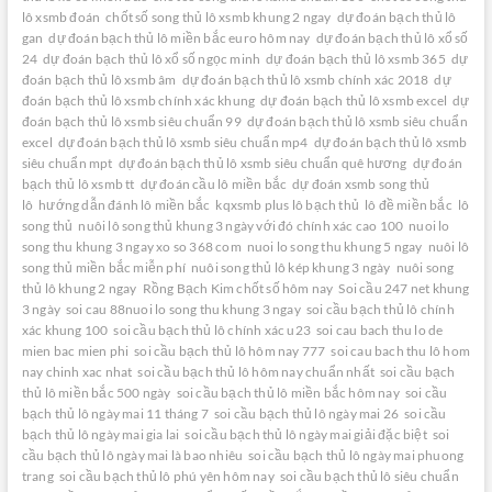
lô xsmb đoán
chốt số song thủ lô xsmb khung 2 ngay
dự đoán bạch thủ lô
gan
dự đoán bạch thủ lô miền bắc euro hôm nay
dự đoán bạch thủ lô xổ số
24
dự đoán bạch thủ lô xổ số ngọc minh
dự đoán bạch thủ lô xsmb 365
dự
đoán bạch thủ lô xsmb âm
dự đoán bạch thủ lô xsmb chính xác 2018
dự
đoán bạch thủ lô xsmb chính xác khung
dự đoán bạch thủ lô xsmb excel
dự
đoán bạch thủ lô xsmb siêu chuẩn 99
dự đoán bạch thủ lô xsmb siêu chuẩn
excel
dự đoán bạch thủ lô xsmb siêu chuẩn mp4
dự đoán bạch thủ lô xsmb
siêu chuẩn mpt
dự đoán bạch thủ lô xsmb siêu chuẩn quê hương
dự đoán
bạch thủ lô xsmb tt
dự đoán cầu lô miền bắc
dự đoán xsmb song thủ
lô
hướng dẫn đánh lô miền bắc
kqxsmb plus lô bạch thủ
lô đề miền bắc
lô
song thủ
nuôi lô song thủ khung 3 ngày với đó chính xác cao 100
nuoi lo
song thu khung 3 ngay xo so 368 com
nuoi lo song thu khung 5 ngay
nuôi lô
song thủ miền bắc miễn phí
nuôi song thủ lô kép khung 3 ngày
nuôi song
thủ lô khung 2 ngay
Rồng Bạch Kim chốt số hôm nay
Soi cầu 247 net khung
3 ngày
soi cau 88nuoi lo song thu khung 3 ngay
soi cầu bạch thủ lô chính
xác khung 100
soi cầu bạch thủ lô chính xác u23
soi cau bach thu lo de
mien bac mien phi
soi cầu bạch thủ lô hôm nay 777
soi cau bach thu lô hom
nay chinh xac nhat
soi cầu bạch thủ lô hôm nay chuẩn nhất
soi cầu bạch
thủ lô miền bắc 500 ngày
soi cầu bạch thủ lô miền bắc hôm nay
soi cầu
bạch thủ lô ngày mai 11 tháng 7
soi cầu bạch thủ lô ngày mai 26
soi cầu
bạch thủ lô ngày mai gia lai
soi cầu bạch thủ lô ngày mai giải đặc biệt
soi
cầu bạch thủ lô ngày mai là bao nhiêu
soi cầu bạch thủ lô ngày mai phuong
trang
soi cầu bạch thủ lô phú yên hôm nay
soi cầu bạch thủ lô siêu chuẩn