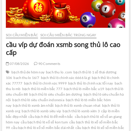
SOI CẦU MIỀN BẮC
SOI CẦU MIỀN BẮC TRÚNG NGAY
cầu víp dự đoán xsmb song thủ lô cao
cấp
07/08/2026
90 Comments
bạch thủ de hôm nay
bach thu lo .com
bạch thủ lô 1 số thái dương
106
bach thu lo 16/7
bạch thủ lô chính xác 6666 là gì
bạch thủ lô chính
xác 77777
bạch thủ lô chính xác 9999
bạch thủ lô chính xác tối nay
bach
thu lo mb
bạch thủ lô miền bắc 777
bạch thủ lô miền bắc u19
bạch thủ lô
siêu chuẩn 88
bạch thủ lô siêu chuẩn âm dương
bạch thủ lô siêu chuẩn hà
nội
bạch thủ lô siêu chuẩn indonesia
bạch thủ lô tô miền bắc hôm
nay
bạch thủ lô xsmb âm nhất
bạch thủ lô xsmb chuan nhat
bạch thủ lô
xsmb org
bạch thủ lô xsmb siêu vip
bạch thủ lô xsmb xiên 3
cặp lô miền
bắc đẹp nhất
cầu bạch thủ lô đề miền bắc
cầu bạch thủ lô xổ số an giang
hôm nay
cầu bạch thủ lô xổ số kon tum
cầu bạch thủ lô xổ số miền bắc
99
cầu bạch thủ lô xổ số miền bắc dài nhất
cầu bạch thủ lô xổ số miền bắc