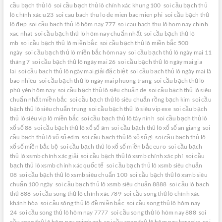
cầu bạch thủ lô
soi cầu bạch thủ lô chính xác khung 100
soi cầu bạch thủ
lô chính xác u23
soi cau bach thu lo de mien bac mien phi
soi cầu bạch thủ
lô đẹp
soi cầu bạch thủ lô hôm nay 777
soi cau bach thu lô hom nay chinh
xac nhat
soi cầu bạch thủ lô hôm nay chuẩn nhất
soi cầu bạch thủ lô
mb
soi cầu bạch thủ lô miền bắc
soi cầu bạch thủ lô miền bắc 500
ngày
soi cầu bạch thủ lô miền bắc hôm nay
soi cầu bạch thủ lô ngày mai 11
tháng 7
soi cầu bạch thủ lô ngày mai 26
soi cầu bạch thủ lô ngày mai gia
lai
soi cầu bạch thủ lô ngày mai giải đặc biệt
soi cầu bạch thủ lô ngày mai là
bao nhiêu
soi cầu bạch thủ lô ngày mai phuong trang
soi cầu bạch thủ lô
phú yên hôm nay
soi cầu bạch thủ lô siêu chuẩn de
soi cầu bạch thủ lô siêu
chuẩn nhất miền bắc
soi cầu bạch thủ lô siêu chuẩn rồng bạch kim
soi cầu
bạch thủ lô siêu chuẩn trung
soi cầu bạch thủ lô siêu vip exe
soi cầu bạch
thủ lô siêu vip lô miền bắc
soi cầu bạch thủ lô tây ninh
soi cầu bạch thủ lô
xổ số 88
soi cầu bạch thủ lô xổ số âm
soi cầu bạch thủ lô xổ số an giang
soi
cầu bạch thủ lô xổ số edm
soi cầu bạch thủ lô xổ số gì
soi cầu bạch thủ lô
xổ số miền bắc bộ
soi cầu bạch thủ lô xổ số miền bắc euro
soi cầu bạch
thủ lô xsmb chính xác giải
soi cầu bạch thủ lô xsmb chính xác phí
soi cầu
bạch thủ lô xsmb chính xác quốc tế
soi cầu bạch thủ lô xsmb siêu chuẩn
08
soi cầu bạch thủ lô xsmb siêu chuẩn 100
soi cầu bạch thủ lô xsmb siêu
chuẩn 100 ngày
soi cầu bạch thủ lô xsmb siêu chuẩn 8888
soi cầu lô bạch
thủ 888
soi cầu song thủ lô chính xác 789
soi cầu song thủ lô chính xác
khánh hòa
soi cầu sông thủ lô đề miền bắc
soi cầu song thủ lô hôm nay
24
soi cầu song thủ lô hôm nay 7777
soi cầu song thủ lô hôm nay 888
soi
cầu song thủ lô hôm nay eximbank
soi cầu song thủ lô hôm nay karaoke
soi