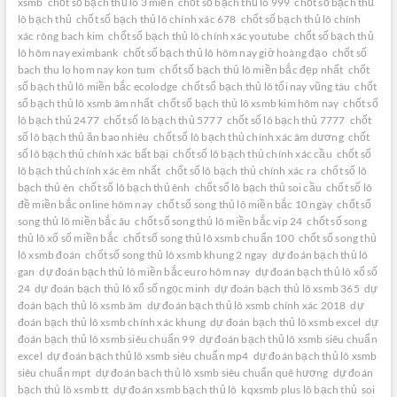
xsmb
chốt số bạch thủ lô 3 miền
chốt số bạch thủ lô 999
chốt số bạch thủ
lô bạch thủ
chốt số bạch thủ lô chính xác 678
chốt số bạch thủ lô chính
xác rông bach kim
chốt số bạch thủ lô chính xác youtube
chốt số bạch thủ
lô hôm nay eximbank
chốt số bạch thủ lô hôm nay giờ hoàng đạo
chốt số
bach thu lo hom nay kon tum
chốt số bạch thủ lô miền bắc đẹp nhất
chốt
số bạch thủ lô miền bắc ecolodge
chốt số bạch thủ lô tối nay vũng tàu
chốt
số bạch thủ lô xsmb âm nhất
chốt số bạch thủ lô xsmb kim hôm nay
chốt số
lô bạch thủ 2477
chốt số lô bạch thủ 5777
chốt số lô bạch thủ 7777
chốt
số lô bạch thủ ăn bao nhiêu
chốt số lô bạch thủ chính xác âm dương
chốt
số lô bạch thủ chính xác bất bại
chốt số lô bạch thủ chính xác cầu
chốt số
lô bạch thủ chính xác êm nhất
chốt số lô bạch thủ chính xác ra
chốt số lô
bạch thủ ên
chốt số lô bạch thủ ênh
chốt số lô bạch thủ soi cầu
chốt số lô
đề miền bắc online hôm nay
chốt số song thủ lô miền bắc 10 ngày
chốt số
song thủ lô miền bắc âu
chốt số song thủ lô miền bắc vip 24
chốt số song
thủ lô xổ số miền bắc
chốt số song thủ lô xsmb chuẩn 100
chốt số song thủ
lô xsmb đoán
chốt số song thủ lô xsmb khung 2 ngay
dự đoán bạch thủ lô
gan
dự đoán bạch thủ lô miền bắc euro hôm nay
dự đoán bạch thủ lô xổ số
24
dự đoán bạch thủ lô xổ số ngọc minh
dự đoán bạch thủ lô xsmb 365
dự
đoán bạch thủ lô xsmb âm
dự đoán bạch thủ lô xsmb chính xác 2018
dự
đoán bạch thủ lô xsmb chính xác khung
dự đoán bạch thủ lô xsmb excel
dự
đoán bạch thủ lô xsmb siêu chuẩn 99
dự đoán bạch thủ lô xsmb siêu chuẩn
excel
dự đoán bạch thủ lô xsmb siêu chuẩn mp4
dự đoán bạch thủ lô xsmb
siêu chuẩn mpt
dự đoán bạch thủ lô xsmb siêu chuẩn quê hương
dự đoán
bạch thủ lô xsmb tt
dự đoán xsmb bạch thủ lô
kqxsmb plus lô bạch thủ
soi