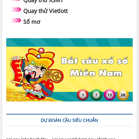
Quay thử Vietlott
Sổ mơ
DỰ ĐOÁN CẦU SIÊU CHUẨN