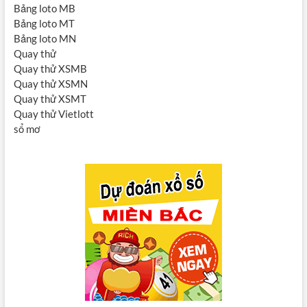
Bảng loto MB
Bảng loto MT
Bảng loto MN
Quay thử
Quay thử XSMB
Quay thử XSMN
Quay thử XSMT
Quay thử Vietlott
sổ mơ