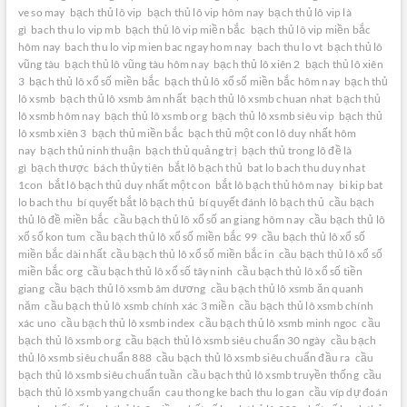
ve so may
bạch thủ lô vip
bạch thủ lô vip hôm nay
bạch thủ lô vip là
gì
bach thu lo vip mb
bạch thủ lô vip miền bắc
bạch thủ lô vip miền bắc
hôm nay
bach thu lo vip mien bac ngay hom nay
bach thu lo vt
bạch thủ lô
vũng tàu
bạch thủ lô vũng tàu hôm nay
bạch thủ lô xiên 2
bạch thủ lô xiên
3
bạch thủ lô xổ số miền bắc
bạch thủ lô xổ số miền bắc hôm nay
bạch thủ
lô xsmb
bạch thủ lô xsmb âm nhất
bạch thủ lô xsmb chuan nhat
bạch thủ
lô xsmb hôm nay
bạch thủ lô xsmb org
bạch thủ lô xsmb siêu vip
bạch thủ
lô xsmb xiên 3
bạch thủ miền bắc
bạch thủ một con lô duy nhất hôm
nay
bạch thủ ninh thuận
bạch thủ quảng trị
bạch thủ trong lô đề là
gì
bạch thược
bách thủy tiên
bắt lô bạch thủ
bat lo bach thu duy nhat
1con
bắt lô bạch thủ duy nhất một con
bắt lô bạch thủ hôm nay
bi kip bat
lo bach thu
bí quyết bắt lô bạch thủ
bí quyết đánh lô bạch thủ
cầu bạch
thủ lô đề miền bắc
cầu bạch thủ lô xổ số an giang hôm nay
cầu bạch thủ lô
xổ số kon tum
cầu bạch thủ lô xổ số miền bắc 99
cầu bạch thủ lô xổ số
miền bắc dài nhất
cầu bạch thủ lô xổ số miền bắc in
cầu bạch thủ lô xổ số
miền bắc org
cầu bạch thủ lô xổ số tây ninh
cầu bạch thủ lô xổ số tiền
giang
cầu bạch thủ lô xsmb âm dương
cầu bạch thủ lô xsmb ăn quanh
năm
cầu bạch thủ lô xsmb chính xác 3 miền
cầu bạch thủ lô xsmb chính
xác uno
cầu bạch thủ lô xsmb index
cầu bạch thủ lô xsmb minh ngoc
cầu
bạch thủ lô xsmb org
cầu bạch thủ lô xsmb siêu chuẩn 30 ngày
cầu bạch
thủ lô xsmb siêu chuẩn 888
cầu bạch thủ lô xsmb siêu chuẩn đầu ra
cầu
bạch thủ lô xsmb siêu chuẩn tuần
cầu bạch thủ lô xsmb truyền thống
cầu
bạch thủ lô xsmb yang chuẩn
cau thong ke bach thu lo gan
cầu víp dự đoán