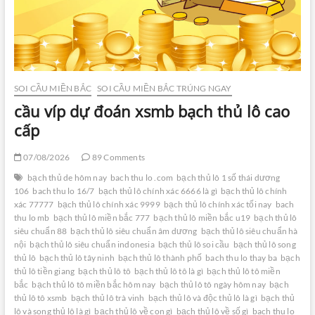
SOI CẦU MIỀN BẮC
SOI CẦU MIỀN BẮC TRÚNG NGAY
cầu víp dự đoán xsmb bạch thủ lô cao
cấp
07/08/2026
89 Comments
bạch thủ de hôm nay
bach thu lo .com
bạch thủ lô 1 số thái dương
106
bach thu lo 16/7
bạch thủ lô chính xác 6666 là gì
bạch thủ lô chính
xác 77777
bạch thủ lô chính xác 9999
bạch thủ lô chính xác tối nay
bach
thu lo mb
bạch thủ lô miền bắc 777
bạch thủ lô miền bắc u19
bạch thủ lô
siêu chuẩn 88
bạch thủ lô siêu chuẩn âm dương
bạch thủ lô siêu chuẩn hà
nội
bạch thủ lô siêu chuẩn indonesia
bạch thủ lô soi cầu
bạch thủ lô song
thủ lô
bạch thủ lô tây ninh
bạch thủ lô thành phố
bach thu lo thay ba
bạch
thủ lô tiền giang
bạch thủ lô tô
bạch thủ lô tô là gì
bạch thủ lô tô miền
bắc
bạch thủ lô tô miền bắc hôm nay
bạch thủ lô tô ngày hôm nay
bạch
thủ lô tô xsmb
bạch thủ lô trà vinh
bạch thủ lô và độc thủ lô là gì
bạch thủ
lô và song thủ lô là gì
bạch thủ lô về con gì
bạch thủ lô về số gì
bach thu lo