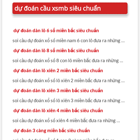
dự đoán cầu xsmb siêu chuẩn
dự đoán dàn lô 6 số miền bắc siêu chuẩn
soi cầu dự đoán xổ số miền nam 6 con lô đưa ra những …
dự đoán dàn lô 8 số miền bắc siêu chuẩn
soi cầu dự đoán xổ số 8 con lô miền bắc đưa ra những …
dự đoán dàn lô xiên 2 miền bắc siêu chuẩn
soi cầu dự đoán xổ số lô xiên 2 miền bắc đưa ra những …
dự đoán dàn lô xiên 3 miền bắc siêu chuẩn
soi cầu dự đoán xổ số lô xiên 3 miền bắc đưa ra những …
dự đoán dàn lô xiên 4 miền bắc siêu chuẩn
soi cầu dự đoán xổ số xiên 4 miền bắc đưa ra những …
dự đoán 3 càng miền bắc siêu chuẩn