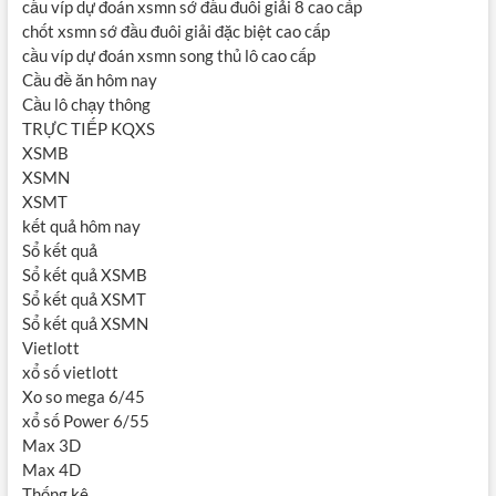
cầu víp dự đoán xsmn sớ đầu đuôi giải 8 cao cấp
chốt xsmn sớ đầu đuôi giải đặc biệt cao cấp
cầu víp dự đoán xsmn song thủ lô cao cấp
Cầu đề ăn hôm nay
Cầu lô chạy thông
TRỰC TIẾP KQXS
XSMB
XSMN
XSMT
kết quả hôm nay
Sổ kết quả
Sổ kết quả XSMB
Sổ kết quả XSMT
Sổ kết quả XSMN
Vietlott
xổ số vietlott
Xo so mega 6/45
xổ số Power 6/55
Max 3D
Max 4D
Thống kê