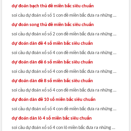
dự đoán bạch thủ đề miền bắc siêu chuẩn
soi cầu dự đoán xổ số 1 con đề miền bắc đưa ra những …
dự đoán song thủ đề miền bắc siêu chuẩn
soi cầu dự đoán xổ số 2 con đề miền bắc đưa ra những …
dự đoán dàn đề 4 số miền bắc siêu chuẩn
soi cầu dự đoán xổ số 4 con đề miền bắc đưa ra những …
dự đoán dàn đề 6 số miền bắc siêu chuẩn
soi cầu dự đoán xổ số 4 con đề miền bắc đưa ra những …
dự đoán dàn đề 8 số miền bắc siêu chuẩn
soi cầu dự đoán xổ số 4 con đề miền bắc đưa ra những …
dự đoán dàn đề 10 số miền bắc siêu chuẩn
soi cầu dự đoán xổ số 4 con đề miền bắc đưa ra những …
dự đoán dàn lô 4 số miền bắc siêu chuẩn
soi cầu dự đoán xổ số 4 con lô miền bắc đưa ra những …