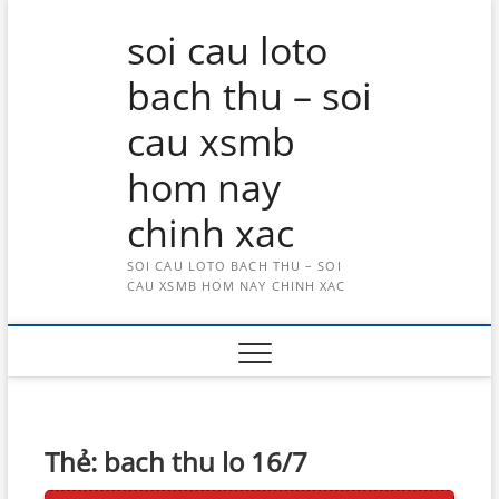
Skip
soi cau loto
to
content
bach thu – soi
cau xsmb
hom nay
chinh xac
SOI CAU LOTO BACH THU – SOI
CAU XSMB HOM NAY CHINH XAC
Thẻ:
bach thu lo 16/7