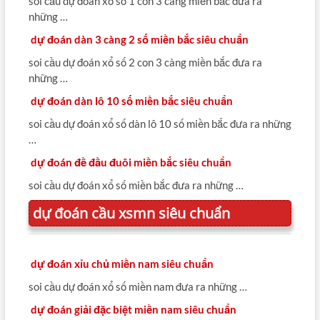
soi cầu dự đoán xổ số 1 con 3 càng miền bắc đưa ra
những …
dự đoán dàn 3 càng 2 số miền bắc siêu chuẩn
soi cầu dự đoán xổ số 2 con 3 càng miền bắc đưa ra
những …
dự đoán dàn lô 10 số miền bắc siêu chuẩn
soi cầu dự đoán xổ số dàn lô 10 số miền bắc đưa ra những
…
dự đoán đề đầu đuôi miền bắc siêu chuẩn
soi cầu dự đoán xổ số miền bắc đưa ra những …
dự đoán cầu xsmn siêu chuẩn
dự đoán xỉu chủ miền nam siêu chuẩn
soi cầu dự đoán xổ số miền nam đưa ra những …
dự đoán giải đặc biệt miền nam siêu chuẩn