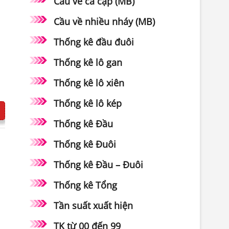
Cầu về cả cặp (MB)
Cầu về nhiều nháy (MB)
Thống kê đầu đuôi
Thống kê lô gan
Thống kê lô xiên
Thống kê lô kép
Thống kê Đầu
Thống kê Đuôi
Thống kê Đầu – Đuôi
Thống kê Tổng
Tần suất xuất hiện
TK từ 00 đến 99