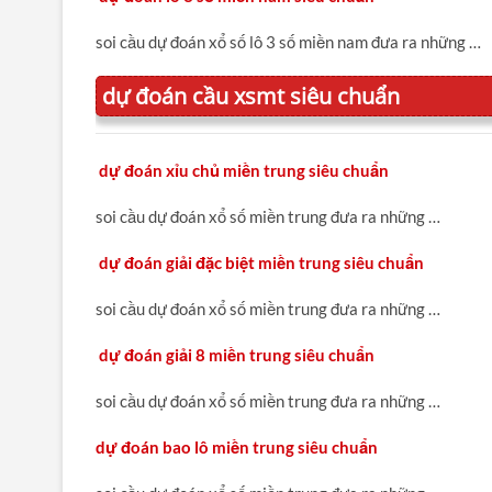
soi cầu dự đoán xổ số lô 3 số miền nam đưa ra những …
dự đoán cầu xsmt siêu chuẩn
dự đoán xỉu chủ miền trung siêu chuẩn
soi cầu dự đoán xổ số miền trung đưa ra những …
dự đoán giải đặc biệt miền trung siêu chuẩn
soi cầu dự đoán xổ số miền trung đưa ra những …
dự đoán giải 8 miền trung siêu chuẩn
soi cầu dự đoán xổ số miền trung đưa ra những …
dự đoán bao lô miền trung siêu chuẩn