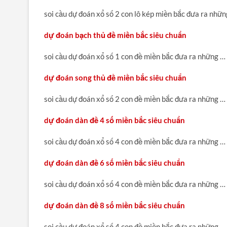
soi cầu dự đoán xổ số 2 con lô kép miền bắc đưa ra nhữ
dự đoán bạch thủ đề miền bắc siêu chuẩn
soi cầu dự đoán xổ số 1 con đề miền bắc đưa ra những …
dự đoán song thủ đề miền bắc siêu chuẩn
soi cầu dự đoán xổ số 2 con đề miền bắc đưa ra những …
dự đoán dàn đề 4 số miền bắc siêu chuẩn
soi cầu dự đoán xổ số 4 con đề miền bắc đưa ra những …
dự đoán dàn đề 6 số miền bắc siêu chuẩn
soi cầu dự đoán xổ số 4 con đề miền bắc đưa ra những …
dự đoán dàn đề 8 số miền bắc siêu chuẩn
soi cầu dự đoán xổ số 4 con đề miền bắc đưa ra những …