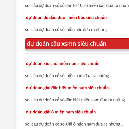
soi cầu dự đoán xổ số dàn lô 10 số miền bắc đưa ra nhữ
dự đoán đề đầu đuôi miền bắc siêu chuẩn
soi cầu dự đoán xổ số miền bắc đưa ra những …
dự đoán cầu xsmn siêu chuẩn
dự đoán xỉu chủ miền nam siêu chuẩn
soi cầu dự đoán xổ số miền nam đưa ra những …
dự đoán giải đặc biệt miền nam siêu chuẩn
soi cầu dự đoán xổ số đặc biệt miền nam đưa ra những …
dự đoán giải 8 miền nam siêu chuẩn
soi cầu dự đoán xổ số giải 8 miền nam đưa ra những …