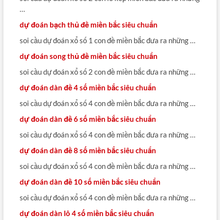
…
dự đoán bạch thủ đề miền bắc siêu chuẩn
soi cầu dự đoán xổ số 1 con đề miền bắc đưa ra những …
dự đoán song thủ đề miền bắc siêu chuẩn
soi cầu dự đoán xổ số 2 con đề miền bắc đưa ra những …
dự đoán dàn đề 4 số miền bắc siêu chuẩn
soi cầu dự đoán xổ số 4 con đề miền bắc đưa ra những …
dự đoán dàn đề 6 số miền bắc siêu chuẩn
soi cầu dự đoán xổ số 4 con đề miền bắc đưa ra những …
dự đoán dàn đề 8 số miền bắc siêu chuẩn
soi cầu dự đoán xổ số 4 con đề miền bắc đưa ra những …
dự đoán dàn đề 10 số miền bắc siêu chuẩn
soi cầu dự đoán xổ số 4 con đề miền bắc đưa ra những …
dự đoán dàn lô 4 số miền bắc siêu chuẩn