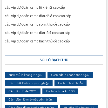
cầu víp dự đoán xsmb lô xiên 2 cao cấp
cầu víp dự đoán xsmb dàn đề 6 con cao cấp
cầu víp dự đoán xsmb song thủ đề cao cấp
cầu víp dự đoán xsmb dàn lô 4 con cao cấp
cầu víp dự đoán xsmb bạch thủ đề cao cấp
SOI LÔ BẠCH THỦ
bạch thủ lô khung 2 ngày
Cách bắt lô chuẩn theo ngày
Cách chơi lô de chuyên nghiệp
Cách tính lô chuẩn
Cách tính lô đề 2021
Cách đánh de ăn 100
Cách đánh lô ngày nào cũng trúng
Cách đánh đề ngày nào cũng trúng
cầu dàn đề hôm nay 99