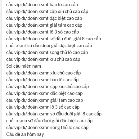
cầu víp dự đoán xsmt bao lô cao cấp
cầu víp dự đoán xsmt cặp xíu chủ cao cấp
cầu víp dự đoán xsmt đặc biệt cao cấp
cầu víp dự đoán xsmt giải tám cao cấp
cầu víp dự đoán xsmt lô 3 số cao cấp
cầu víp dự đoán xsmt sớ đầu đuôi giải 8 cao cấp
chốt xsmt sớ đầu đuôi giải đặc biệt cao cấp
cầu víp dự đoán xsmt song thủ lô cao cấp
cầu víp dự đoán xsmt xíu chủ cao cấp
Soi cầu miền nam
cầu víp dự đoán xsmn xíu chủ cao cấp
cầu víp dự đoán xsmn bao lô cao cấp
cầu víp dự đoán xsmn cặp xíu chủ cao cấp
cầu víp dự đoán xsmn đặc biệt cao cấp
cầu víp dự đoán xsmn giải tám cao cấp
cầu víp dự đoán xsmn lô 3 số cao cấp
cầu víp dự đoán xsmn sớ đầu đuôi giải 8 cao cấp
chốt xsmn sớ đầu đuôi giải đặc biệt cao cấp
cầu víp dự đoán xsmn song thủ lô cao cấp
Cầu đề ăn hôm nay