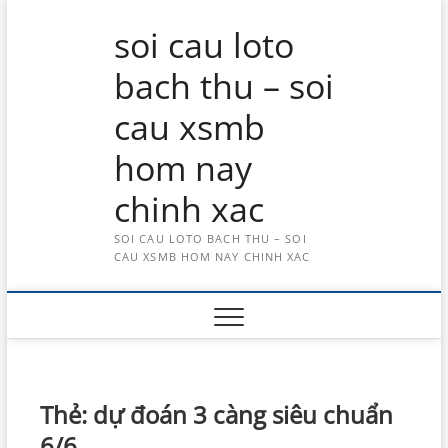
Skip
soi cau loto
to
content
bach thu – soi
cau xsmb
hom nay
chinh xac
SOI CAU LOTO BACH THU – SOI
CAU XSMB HOM NAY CHINH XAC
Thẻ:
dự đoán 3 càng siêu chuẩn
6/6