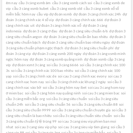
êm nay
cầu 3 càng xsmb âm
cầu 3 càng xsmb cách soi
cầu 3 càng xsmb de
vip
cầu 3 càng xsmb kubet
cầu 3 càng xsmb old
cầu 3 càng xsmb xổ số
miền bắc hôm nay
cầu víp dự đoán xsmb
dự đoán 3 càng chính xác 24h
dự
đoán 3 càng chính xác 4 số vip
dự đoán 3 càng chính xác 666
dự đoán 3
càng chính xác uit
dự đoán 3 càng chính xác xổ
dự đoán 3 càng
indonesia
dự đoán 3 càng ơ đau
dự đoán 3 càng siêu chuẩn 6/6
dự đoán 3
càng siêu chuẩn aegon
dự đoán 3 càng siêu chuẩn ăn bao nhiêu
dự đoán 3
càng siêu chuẩn bạch
dự đoán 3 càng siêu chuẩn bao nhiêu ngày
dự đoán
3 càng siêu chuẩn phạm ngọc thạch
dự đoán 3 càng siêu chuẩn phí
dự
đoán 3 càng vip
dự đoán 3 càng xsmb 200 ngày
dự đoán 3 càng xsmb minh
ngọc hôm nay
dự đoán 3 càng xsmb quảng ninh
dự đoán xsmb cặp 3 càng
víp
dự đoán xsmt 3 càng
soi cầu 3 càng 6666
soi cầu 3 càng chính xác 100
3s
soi cầu 3 càng chính xác 100 bao nhiêu
soi cầu 3 càng chính xác 100
yap
soi cầu 3 càng chính xác de
soi cau 3 cang chinh xac evony
soi cau 3
cang chinh xac hom nay
soi cầu 3 càng chính xác khung 2 ngày
soi cầu 3
càng chinh xac vào bờ
soi cầu 3 càng hôm nay ibet
soi cau 3 cang hom nay
ơ mien bac
soi cầu 3 càng hôm nay quảng ninh
soi cau 3 cang mien bac
soi
cầu 3 càng miền bắc org
soi cầu 3 càng siêu chuẩn
soi cầu 3 càng siêu
chuẩn 24h
soi cầu 3 càng siêu chuẩn 56
soi cầu 3 càng siêu chuẩn 88
soi
cầu 3 càng siêu chuẩn 9999
soi cầu 3 càng siêu chuẩn chuyên gia
soi cầu 3
càng siêu chuẩn là bao nhiêu
soi cầu 3 càng siêu chuẩn siêu chuẩn
soi cầu
3 càng siêu chuẩn tỷ lệ trúng 99
soi cau 3 cang sieu vip phien ban moi
nhat
soi cau 3 cang sieu vip php
soi cau 3 cang sieu vip tien giang
soi cầu 3
càng vip 88
soi cầu 3 càng vip âng
soi cầu 3 càng vip miền bắc
soi cầu 3