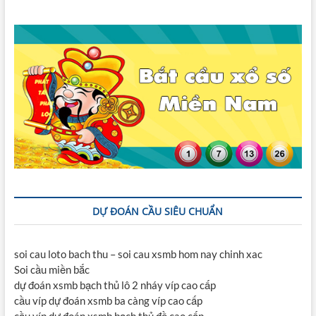
DỰ ĐOÁN CẦU SIÊU CHUẨN
soi cau loto bach thu – soi cau xsmb hom nay chinh xac
Soi cầu miền bắc
dự đoán xsmb bạch thủ lô 2 nháy víp cao cấp
cầu víp dự đoán xsmb ba càng víp cao cấp