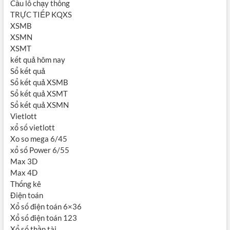
Cầu lô chạy thông
TRỰC TIẾP KQXS
XSMB
XSMN
XSMT
kết quả hôm nay
Sổ kết quả
Sổ kết quả XSMB
Sổ kết quả XSMT
Sổ kết quả XSMN
Vietlott
xổ số vietlott
Xo so mega 6/45
xổ số Power 6/55
Max 3D
Max 4D
Thống kê
Điện toán
Xổ số điện toán 6×36
Xổ số điện toán 123
Xổ số thần tài