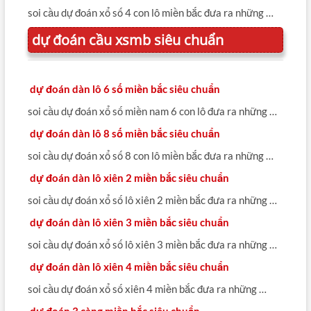
soi cầu dự đoán xổ số 4 con lô miền bắc đưa ra những …
dự đoán cầu xsmb siêu chuẩn
dự đoán dàn lô 6 số miền bắc siêu chuẩn
soi cầu dự đoán xổ số miền nam 6 con lô đưa ra những …
dự đoán dàn lô 8 số miền bắc siêu chuẩn
soi cầu dự đoán xổ số 8 con lô miền bắc đưa ra những …
dự đoán dàn lô xiên 2 miền bắc siêu chuẩn
soi cầu dự đoán xổ số lô xiên 2 miền bắc đưa ra những …
dự đoán dàn lô xiên 3 miền bắc siêu chuẩn
soi cầu dự đoán xổ số lô xiên 3 miền bắc đưa ra những …
dự đoán dàn lô xiên 4 miền bắc siêu chuẩn
soi cầu dự đoán xổ số xiên 4 miền bắc đưa ra những …