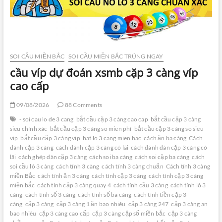
SOI CẦU MIỀN BẮC
SOI CẦU MIỀN BẮC TRÚNG NGAY
cầu víp dự đoán xsmb cặp 3 càng víp
cao cấp
09/08/2026
88 Comments
- soi cau lo de 3 cang
bắt cầu cặp 3 càng cao cap
bắt cầu cặp 3 càng
sieu chính xác
bắt cầu cặp 3 càng so mien phí
bắt cầu cặp 3 càng so sieu
vip
bắt cầu cặp 3 càng vip
bat lo 3 cang mien bac
cách ăn ba càng
Cách
đánh cặp 3 càng
cách đánh cặp 3 càng có lãi
cách đánh dàn cặp 3 càng có
lãi
cách ghép dàn cặp 3 càng
cách soi ba càng
cách soi cặp ba càng
cách
soi cầu lô 3 càng
cách tính 3 càng
cách tính 3 càng chuẩn
Cách tính 3 càng
miền Bắc
cách tính ăn 3 càng
cách tính cặp 3 càng
cách tính cặp 3 càng
miền bắc
cách tính cặp 3 càng quay 4
cách tính cầu 3 càng
cách tính lô 3
càng
cách tính số 3 càng
cách tính số ba càng
cách tính tiền cặp 3
càng
cặp 3 càng
cặp 3 càng 1 ăn bao nhiêu
cặp 3 càng 247
cặp 3 càng an
bao nhiêu
cặp 3 càng cao cấp
cặp 3 càng cặp số miền bắc
cặp 3 càng