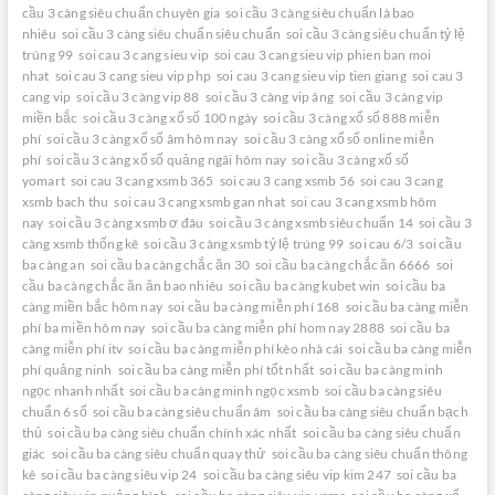
cầu 3 càng siêu chuẩn chuyên gia
soi cầu 3 càng siêu chuẩn là bao
nhiêu
soi cầu 3 càng siêu chuẩn siêu chuẩn
soi cầu 3 càng siêu chuẩn tỷ lệ
trúng 99
soi cau 3 cang sieu vip
soi cau 3 cang sieu vip phien ban moi
nhat
soi cau 3 cang sieu vip php
soi cau 3 cang sieu vip tien giang
soi cau 3
cang vip
soi cầu 3 càng vip 88
soi cầu 3 càng vip âng
soi cầu 3 càng vip
miền bắc
soi cầu 3 càng xổ số 100 ngày
soi cầu 3 càng xổ số 888 miễn
phí
soi cầu 3 càng xổ số âm hôm nay
soi cầu 3 càng xổ số online miễn
phí
soi cầu 3 càng xổ số quảng ngãi hôm nay
soi cầu 3 càng xổ số
yomart
soi cau 3 cang xsmb 365
soi cau 3 cang xsmb 56
soi cau 3 cang
xsmb bach thu
soi cau 3 cang xsmb gan nhat
soi cau 3 cang xsmb hôm
nay
soi cầu 3 càng xsmb ơ đâu
soi cầu 3 càng xsmb siêu chuẩn 14
soi cầu 3
càng xsmb thống kê
soi cầu 3 càng xsmb tỷ lệ trúng 99
soi cau 6/3
soi cầu
ba càng an
soi cầu ba càng chắc ăn 30
soi cầu ba càng chắc ăn 6666
soi
cầu ba càng chắc ăn ăn bao nhiêu
soi cầu ba càng kubet win
soi cầu ba
càng miền bắc hôm nay
soi cầu ba càng miễn phí 168
soi cầu ba càng miễn
phí ba miền hôm nay
soi cầu ba càng miễn phí hom nay 2888
soi cầu ba
càng miễn phí itv
soi cầu ba càng miễn phí kèo nhà cái
soi cầu ba càng miễn
phí quảng ninh
soi cầu ba càng miễn phí tốt nhất
soi cầu ba càng minh
ngọc nhanh nhất
soi cầu ba càng minh ngọc xsmb
soi cầu ba càng siêu
chuẩn 6 số
soi cầu ba càng siêu chuẩn âm
soi cầu ba càng siêu chuẩn bạch
thủ
soi cầu ba càng siêu chuẩn chính xác nhất
soi cầu ba càng siêu chuẩn
giác
soi cầu ba càng siêu chuẩn quay thử
soi cầu ba càng siêu chuẩn thông
kê
soi cầu ba càng siêu vip 24
soi cầu ba càng siêu vip kim 247
soi cầu ba