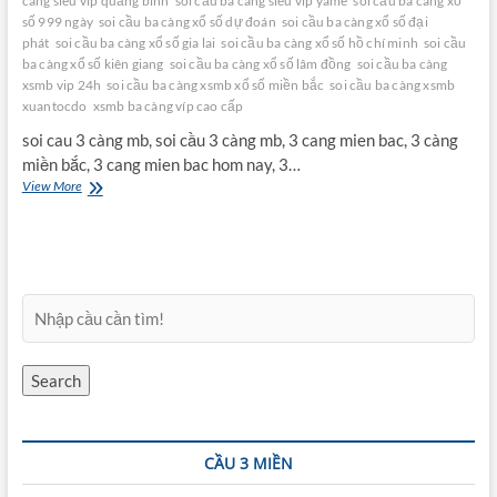
càng siêu vip quảng bình
soi cầu ba càng siêu vip yame
soi cầu ba càng xổ
số 999 ngày
soi cầu ba càng xổ số dự đoán
soi cầu ba càng xổ số đại
phát
soi cầu ba càng xổ số gia lai
soi cầu ba càng xổ số hồ chí minh
soi cầu
ba càng xổ số kiên giang
soi cầu ba càng xổ số lâm đồng
soi cầu ba càng
xsmb vip 24h
soi cầu ba càng xsmb xổ số miền bắc
soi cầu ba càng xsmb
xuantocdo
xsmb ba càng víp cao cấp
soi cau 3 càng mb, soi cầu 3 càng mb, 3 cang mien bac, 3 càng
miền bắc, 3 cang mien bac hom nay, 3…
cầu
View More
víp
dự
đoán
xsmb
ba
càng
víp
cao
cấp
Search
CẦU 3 MIỀN