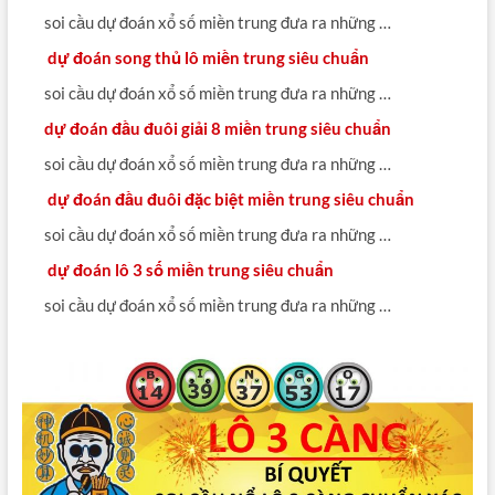
soi cầu dự đoán xổ số miền trung đưa ra những …
dự đoán song thủ lô miền trung siêu chuẩn
soi cầu dự đoán xổ số miền trung đưa ra những …
dự đoán đầu đuôi giải 8 miền trung siêu chuẩn
soi cầu dự đoán xổ số miền trung đưa ra những …
dự đoán đầu đuôi đặc biệt miền trung siêu chuẩn
soi cầu dự đoán xổ số miền trung đưa ra những …
dự đoán lô 3 số miền trung siêu chuẩn
soi cầu dự đoán xổ số miền trung đưa ra những …