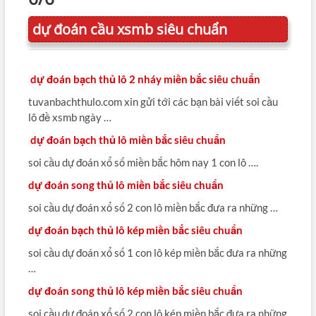
dự đoán cầu xsmb siêu chuẩn
dự đoán bạch thủ lô 2 nháy miền bắc siêu chuẩn
tuvanbachthulo.com xin gửi tới các bạn bài viết soi cầu
lô đề xsmb ngày …
dự đoán bạch thủ lô miền bắc siêu chuẩn
soi cầu dự đoán xổ số miền bắc hôm nay 1 con lô ….
dự đoán song thủ lô miền bắc siêu chuẩn
soi cầu dự đoán xổ số 2 con lô miền bắc đưa ra những …
dự đoán bạch thủ lô kép miền bắc siêu chuẩn
soi cầu dự đoán xổ số 1 con lô kép miền bắc đưa ra những
…
dự đoán song thủ lô kép miền bắc siêu chuẩn
soi cầu dự đoán xổ số 2 con lô kép miền bắc đưa ra những