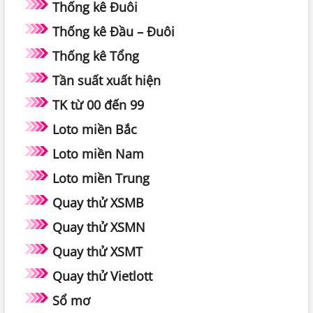
Thống kê Đuôi
Thống kê Đầu – Đuôi
Thống kê Tổng
Tần suất xuất hiện
TK từ 00 đến 99
Loto miền Bắc
Loto miền Nam
Loto miền Trung
Quay thử XSMB
Quay thử XSMN
Quay thử XSMT
Quay thử Vietlott
Sổ mơ