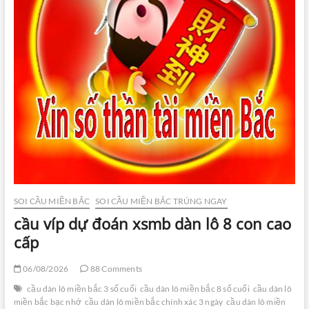
SOI CẦU MIỀN BẮC
SOI CẦU MIỀN BẮC TRÚNG NGAY
cầu víp dự đoán xsmb dàn lô 8 con cao
cấp
06/08/2026
88 Comments
cầu dàn lô miền bắc 3 số cuối
cầu dàn lô miền bắc 8 số cuối
cầu dàn lô
miền bắc bạc nhớ
cầu dàn lô miền bắc chính xác 3 ngày
cầu dàn lô miền