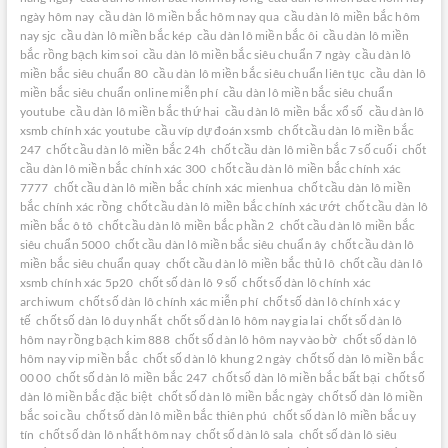
ngày hôm nay
cầu dàn lô miền bắc hôm nay qua
cầu dàn lô miền bắc hôm
nay sjc
cầu dàn lô miền bắc kép
cầu dàn lô miền bắc ôi
cầu dàn lô miền
bắc rồng bạch kim soi
cầu dàn lô miền bắc siêu chuẩn 7 ngày
cầu dàn lô
miền bắc siêu chuẩn 80
cầu dàn lô miền bắc siêu chuẩn liên tục
cầu dàn lô
miền bắc siêu chuẩn online miễn phí
cầu dàn lô miền bắc siêu chuẩn
youtube
cầu dàn lô miền bắc thứ hai
cầu dàn lô miền bắc xổ số
cầu dàn lô
xsmb chính xác youtube
cầu víp dự đoán xsmb
chốt cầu dàn lô miền bắc
247
chốt cầu dàn lô miền bắc 24h
chốt cầu dàn lô miền bắc 7 số cuối
chốt
cầu dàn lô miền bắc chính xác 300
chốt cầu dàn lô miền bắc chính xác
7777
chốt cầu dàn lô miền bắc chính xác mienhua
chốt cầu dàn lô miền
bắc chính xác rồng
chốt cầu dàn lô miền bắc chính xác ướt
chốt cầu dàn lô
miền bắc ô tô
chốt cầu dàn lô miền bắc phần 2
chốt cầu dàn lô miền bắc
siêu chuẩn 5000
chốt cầu dàn lô miền bắc siêu chuẩn ây
chốt cầu dàn lô
miền bắc siêu chuẩn quay
chốt cầu dàn lô miền bắc thủ lô
chốt cầu dàn lô
xsmb chính xác 5p20
chốt số dàn lô 9 số
chốt số dàn lô chính xác
archiwum
chốt số dàn lô chính xác miễn phí
chốt số dàn lô chính xác y
tế
chốt số dàn lô duy nhất
chốt số dàn lô hôm nay gia lai
chốt số dàn lô
hôm nay rồng bạch kim 888
chốt số dàn lô hôm nay vào bờ
chốt số dàn lô
hôm nay vip miền bắc
chốt số dàn lô khung 2 ngày
chốt số dàn lô miền bắc
00 00
chốt số dàn lô miền bắc 247
chốt số dàn lô miền bắc bất bại
chốt số
dàn lô miền bắc đặc biệt
chốt số dàn lô miền bắc ngày
chốt số dàn lô miền
bắc soi cầu
chốt số dàn lô miền bắc thiên phú
chốt số dàn lô miền bắc uy
tín
chốt số dàn lô nhất hôm nay
chốt số dàn lô sala
chốt số dàn lô siêu