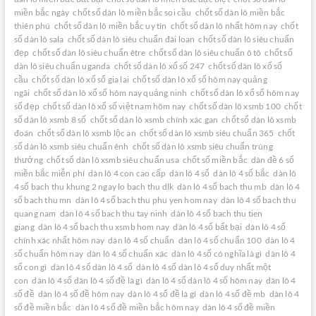
miền bắc ngày
chốt số dàn lô miền bắc soi cầu
chốt số dàn lô miền bắc
thiên phú
chốt số dàn lô miền bắc uy tín
chốt số dàn lô nhất hôm nay
chốt
số dàn lô sala
chốt số dàn lô siêu chuẩn đài loan
chốt số dàn lô siêu chuẩn
đẹp
chốt số dàn lô siêu chuẩn être
chốt số dàn lô siêu chuẩn ô tô
chốt số
dàn lô siêu chuẩn uganda
chốt số dàn lô xổ số 247
chốt số dàn lô xổ số
cầu
chốt số dàn lô xổ số gia lai
chốt số dàn lô xổ số hôm nay quảng
ngãi
chốt số dàn lô xổ số hôm nay quảng ninh
chốt số dàn lô xổ số hôm nay
số đẹp
chốt số dàn lô xổ số việt nam hôm nay
chốt số dàn lô xsmb 100
chốt
số dàn lô xsmb 8 số
chốt số dàn lô xsmb chính xác gan
chốt số dàn lô xsmb
đoán
chốt số dàn lô xsmb lộc an
chốt số dàn lô xsmb siêu chuẩn 365
chốt
số dàn lô xsmb siêu chuẩn ênh
chốt số dàn lô xsmb siêu chuẩn trúng
thưởng
chốt số dàn lô xsmb siêu chuẩn usa
chốt số miền bắc
dàn đề 6 số
miền bắc miễn phí
dàn lô 4 con cao cấp
dàn lô 4 số
dàn lô 4 số bắc
dàn lô
4 số bach thu khung 2 ngay lo bach thu dlk
dàn lô 4 số bach thu mb
dàn lô 4
số bach thu mn
dàn lô 4 số bach thu phu yen hom nay
dàn lô 4 số bach thu
quang nam
dàn lô 4 số bach thu tay ninh
dàn lô 4 số bach thu tien
giang
dàn lô 4 số bach thu xsmb hom nay
dàn lô 4 số bất bại
dàn lô 4 số
chính xác nhất hôm nay
dàn lô 4 số chuẩn
dàn lô 4 số chuẩn 100
dàn lô 4
số chuẩn hôm nay
dàn lô 4 số chuẩn xác
dàn lô 4 số có nghĩa là gì
dàn lô 4
số con gì
dàn lô 4 số dàn lô 4 số
dàn lô 4 số dàn lô 4 số duy nhất một
con
dàn lô 4 số dàn lô 4 số đề là gì
dàn lô 4 số dàn lô 4 số hôm nay
dàn lô 4
số đề
dàn lô 4 số đề hôm nay
dàn lô 4 số đề là gì
dàn lô 4 số đề mb
dàn lô 4
số đề miền bắc
dàn lô 4 số đề miền bắc hôm nay
dàn lô 4 số đề miền