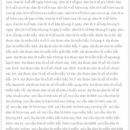
nam
dàn lô 4 số đề ngày hôm nay
dàn lô 4 số gan
dàn lô 4 số gia 100k
dàn
lô 4 số hai nháy
dàn lô 4 số hnay
dàn lô 4 số hôm nay
dàn lô 4 số hôm nay là
con gì
dàn lô 4 số hôm nay miền nam
dàn lô 4 số hôm nay ra con gì
dàn lô 4
số hôm nay về bao nhiêu
dàn lô 4 số hôm nay về con gì
dàn lô 4 số hôm
qua
dàn lô 4 số kép
dàn lô 4 số kép khung 2 ngày
dàn lô 4 số kép khung 3
ngày
dàn lô 4 số kép khung 3 ngày 3 miền
dàn lô 4 số kép khung 5 ngày
dàn
lô 4 số kép miền bắc
dàn lô 4 số xsmb
dàn lô tô miền bắc đánh là có lãi
dự
đoán dàn lô miền bắc 4 số 9
dự đoán dàn lô miền bắc 5 tháng 6
dự đoán
dàn lô miền bắc 666
dự đoán dàn lô miền bắc 7 ngày
dự đoán dàn lô miền
bắc ênh
dự đoán dàn lô miền bắc giải đặc biệt
dự đoán dàn lô miền bắc
iwin
dự đoán dàn lô miền bắc không
dự đoán dàn lô miền bắc rồng vàng
bạch kim
dự đoán dàn lô xổ số chính xác 100
dự đoán dàn lô xổ số chính
xác bình
dự đoán dàn lô xổ số chính xác định
dự đoán dàn lô xổ số chính
xác êm
dự đoán dàn lô xổ số miền bắc 13 tây
dự đoán dàn lô xổ số miền
bắc 24 9
dự đoán dàn lô xổ số miền bắc 30 7
dự đoán dàn lô xổ số miền
bắc kqxsmb
dự đoán dàn lô xổ số miền bắc quay thử
dự đoán dàn lô xổ số
miền bắc rồi
dự đoán dàn lô xổ số siêu chuẩn excel
dự đoán dàn lô xổ số
siêu chuẩn php
soi cầu chính xác xổ số
soi cầu dàn lô 888
soi cầu dàn lô
âm dương
soi cầu dàn lô bạch thủ sóc trăng
soi cầu dàn lô hôm nay 10
số
soi cầu dàn lô hôm nay 100
soi cầu dàn lô hôm nay a trúng rồi
soi cầu
dàn lô hôm nay anh vũ
soi cầu dàn lô hôm nay miền bắc
soi cầu dàn lô
khung 247
soi cầu dàn lô miền bắc hôm nay 366
soi cầu dàn lô miền bắc
hôm nay ây
soi cầu dàn lô miền bắc hôm nay theo win888
soi cầu dàn lô
miễn phí 2nhay
soi cầu dàn lô miễn phí 3 miền
soi cầu dàn lô miễn phí 888