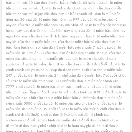
bắc chính xác 50
cầu dàn lô miền bắc chính xác 60 ngày
cầu dàn lô miền
bắc chính xác amtek
cầu dàn lô miền bắc chính xác định
cầu dàn lô miền
bắc chính xác mỗi ngày
cầu dàn lô miền bắc ebook
cầu dàn lô miền bắc
hôm nay 30
cầu dàn lô miền bắc hôm nay 997
cầu dàn lô miền bắc hôm
nay dò
cầu dàn lô miền bắc hôm nay đại phát
cầu dàn lô miền bắc hôm nay
hàng ngày
cầu dàn lô miền bắc hôm nay lòng
cầu dàn lô miền bắc hôm nay
ngày hôm nay
cầu dàn lô miền bắc hôm nay qua
cầu dàn lô miền bắc hôm
nay sjc
cầu dàn lô miền bắc kép
cầu dàn lô miền bắc ôi
cầu dàn lô miền
bắc rồng bạch kim soi
cầu dàn lô miền bắc siêu chuẩn 7 ngày
cầu dàn lô
miền bắc siêu chuẩn 80
cầu dàn lô miền bắc siêu chuẩn liên tục
cầu dàn lô
miền bắc siêu chuẩn online miễn phí
cầu dàn lô miền bắc siêu chuẩn
youtube
cầu dàn lô miền bắc thứ hai
cầu dàn lô miền bắc xổ số
cầu dàn lô
xsmb chính xác youtube
cầu víp dự đoán xsmb
chốt cầu dàn lô miền bắc
247
chốt cầu dàn lô miền bắc 24h
chốt cầu dàn lô miền bắc 7 số cuối
chốt
cầu dàn lô miền bắc chính xác 300
chốt cầu dàn lô miền bắc chính xác
7777
chốt cầu dàn lô miền bắc chính xác mienhua
chốt cầu dàn lô miền
bắc chính xác rồng
chốt cầu dàn lô miền bắc chính xác ướt
chốt cầu dàn lô
miền bắc ô tô
chốt cầu dàn lô miền bắc phần 2
chốt cầu dàn lô miền bắc
siêu chuẩn 5000
chốt cầu dàn lô miền bắc siêu chuẩn ây
chốt cầu dàn lô
miền bắc siêu chuẩn quay
chốt cầu dàn lô miền bắc thủ lô
chốt cầu dàn lô
xsmb chính xác 5p20
chốt số dàn lô 9 số
chốt số dàn lô chính xác
archiwum
chốt số dàn lô chính xác miễn phí
chốt số dàn lô chính xác y
tế
chốt số dàn lô duy nhất
chốt số dàn lô hôm nay gia lai
chốt số dàn lô
hôm nay rồng bạch kim 888
chốt số dàn lô hôm nay vào bờ
chốt số dàn lô