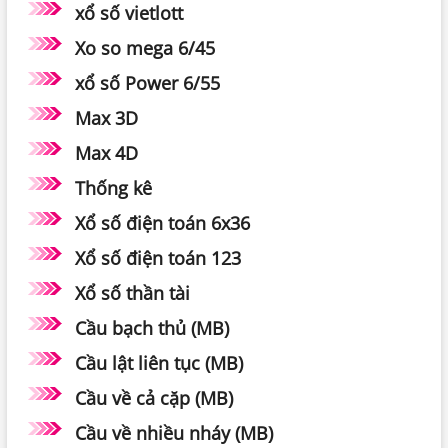
xổ số vietlott
Xo so mega 6/45
xổ số Power 6/55
Max 3D
Max 4D
Thống kê
Xổ số điện toán 6x36
Xổ số điện toán 123
Xổ số thần tài
Cầu bạch thủ (MB)
Cầu lật liên tục (MB)
Cầu về cả cặp (MB)
Cầu về nhiều nháy (MB)