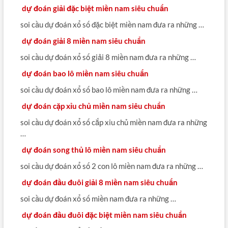
dự đoán giải đặc biệt miền nam siêu chuẩn
soi cầu dự đoán xổ số đặc biệt miền nam đưa ra những …
dự đoán giải 8 miền nam siêu chuẩn
soi cầu dự đoán xổ số giải 8 miền nam đưa ra những …
dự đoán bao lô miền nam siêu chuẩn
soi cầu dự đoán xổ số bao lô miền nam đưa ra những …
dự đoán cặp xỉu chủ miền nam siêu chuẩn
soi cầu dự đoán xổ số cắp xiu chủ miền nam đưa ra những
…
dự đoán song thủ lô miền nam siêu chuẩn
soi cầu dự đoán xổ số 2 con lô miền nam đưa ra những …
dự đoán đầu đuôi giải 8 miền nam siêu chuẩn
soi cầu dự đoán xổ số miền nam đưa ra những …
dự đoán đầu đuôi đặc biệt miền nam siêu chuẩn