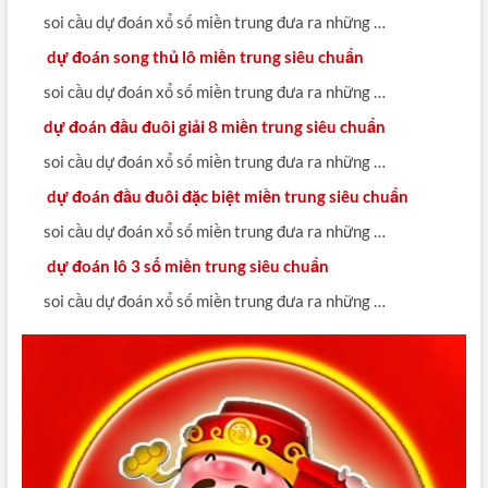
soi cầu dự đoán xổ số miền trung đưa ra những …
dự đoán song thủ lô miền trung siêu chuẩn
soi cầu dự đoán xổ số miền trung đưa ra những …
dự đoán đầu đuôi giải 8 miền trung siêu chuẩn
soi cầu dự đoán xổ số miền trung đưa ra những …
dự đoán đầu đuôi đặc biệt miền trung siêu chuẩn
soi cầu dự đoán xổ số miền trung đưa ra những …
dự đoán lô 3 số miền trung siêu chuẩn
soi cầu dự đoán xổ số miền trung đưa ra những …