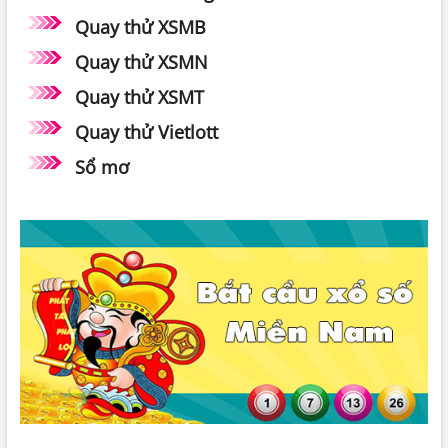
Quay thử XSMB
Quay thử XSMN
Quay thử XSMT
Quay thử Vietlott
Sổ mơ