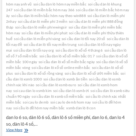
hôm nay anh vũ
soi cầu dàn lô hôm nay miền bắc
soi cầu dàn lô khung
247
soi cầu dàn lô miền bắc hôm nay 366
soi cầu dàn lô miền bắc hôm nay
ây
soi cầu dàn lô miền bắc hôm nay theo win888
soi cầu dàn lô miễn phí
2nhay
soi cầu dàn lô miễn phí 3 miền
soi cầu dàn lô miễn phí 888 đồng
tháp
soi cầu dàn lô miễn phí ewingsir
soi cầu dàn lô miễn phí miền bắc
hôm nay
soi cầu dàn lô miễn phí phát
soi cầu dàn lô miễn phí thừa thiên
huế
soi cầu dàn lô miễn phí vàng
soi cầu dàn lô tối nay 20 số
soi cầu dàn lô
tối nay đề
soi cầu dàn lô tối nay miền trung
soi cầu dàn lô tối nay ngày
mai
soi cầu dàn lô tối nay org
soi cầu dàn lô xổ số 4 tháng 6
soi cầu dàn lô
xổ số 7 số miền bắc
soi cầu dàn lô xổ số miền bắc 01 7
soi cầu dàn lô xổ số
miền bắc 100 ngày
soi cầu dàn lô xổ số miền bắc ngày
soi cầu dàn lô xổ số
miền bắc vòng
soi cầu dàn lô xổ số online miền bắc
soi cầu dàn lô xổ số
plus
soi cầu dàn lô xổ số rồng vàng
soi cầu dàn lô xổ số ướt miền bắc
soi
cầu dàn lô xsmb 1000
soi cầu dàn lô xsmb ăn tiền
soi cầu dàn lô xsmb
chính xác khi nào
soi cầu dàn lô xsmb euro
soi cầu dàn lô xsmb hom
nay
soi cau dàn lo xsmb kim
soi cầu dàn lô xsmb ơi
soi cầu dàn lô xsmb siêu
chuẩn 90 ngày
soi cầu dàn lô xsmb số miền bắc
soi cầu lô chính xác nhất
miền bắc
soi cau lo de mb
soi cau lo de mb hom nay
soi cầu lô đề hôm
nay
soi cầu lô đề hôm nay miền bắc
xsmb dàn lô 8 con
dan lo 6 so, dàn lô 6 số, dàn lô 6 số miền phí, dan lo 6, dan lo 4
so, dàn lô 4 số,…
cầu
View More
víp