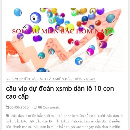
dự
đoán
xsmb
dàn
lô
8
con
cao
cấp
SOI CẦU MIỀN BẮC
SOI CẦU MIỀN BẮC TRÚNG NGAY
cầu víp dự đoán xsmb dàn lô 10 con
cao cấp
06/08/2026
88 Comments
cầu dàn lô miền bắc 3 số cuối
cầu dàn lô miền bắc 8 số cuối
cầu dàn lô
miền bắc bạc nhớ
cầu dàn lô miền bắc chính xác 3 ngày
cầu dàn lô miền
bắc chính xác 50
cầu dàn lô miền bắc chính xác 60 ngày
cầu dàn lô miền