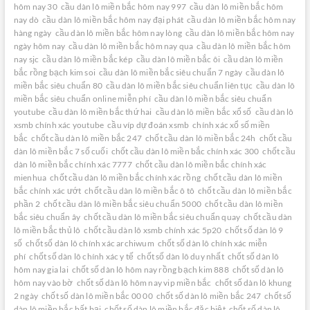
hôm nay 30
cầu dàn lô miền bắc hôm nay 997
cầu dàn lô miền bắc hôm
nay dò
cầu dàn lô miền bắc hôm nay đại phát
cầu dàn lô miền bắc hôm nay
hàng ngày
cầu dàn lô miền bắc hôm nay lòng
cầu dàn lô miền bắc hôm nay
ngày hôm nay
cầu dàn lô miền bắc hôm nay qua
cầu dàn lô miền bắc hôm
nay sjc
cầu dàn lô miền bắc kép
cầu dàn lô miền bắc ôi
cầu dàn lô miền
bắc rồng bạch kim soi
cầu dàn lô miền bắc siêu chuẩn 7 ngày
cầu dàn lô
miền bắc siêu chuẩn 80
cầu dàn lô miền bắc siêu chuẩn liên tục
cầu dàn lô
miền bắc siêu chuẩn online miễn phí
cầu dàn lô miền bắc siêu chuẩn
youtube
cầu dàn lô miền bắc thứ hai
cầu dàn lô miền bắc xổ số
cầu dàn lô
xsmb chính xác youtube
cầu víp dự đoán xsmb
chính xác xổ số miền
bắc
chốt cầu dàn lô miền bắc 247
chốt cầu dàn lô miền bắc 24h
chốt cầu
dàn lô miền bắc 7 số cuối
chốt cầu dàn lô miền bắc chính xác 300
chốt cầu
dàn lô miền bắc chính xác 7777
chốt cầu dàn lô miền bắc chính xác
mienhua
chốt cầu dàn lô miền bắc chính xác rồng
chốt cầu dàn lô miền
bắc chính xác ướt
chốt cầu dàn lô miền bắc ô tô
chốt cầu dàn lô miền bắc
phần 2
chốt cầu dàn lô miền bắc siêu chuẩn 5000
chốt cầu dàn lô miền
bắc siêu chuẩn ây
chốt cầu dàn lô miền bắc siêu chuẩn quay
chốt cầu dàn
lô miền bắc thủ lô
chốt cầu dàn lô xsmb chính xác 5p20
chốt số dàn lô 9
số
chốt số dàn lô chính xác archiwum
chốt số dàn lô chính xác miễn
phí
chốt số dàn lô chính xác y tế
chốt số dàn lô duy nhất
chốt số dàn lô
hôm nay gia lai
chốt số dàn lô hôm nay rồng bạch kim 888
chốt số dàn lô
hôm nay vào bờ
chốt số dàn lô hôm nay vip miền bắc
chốt số dàn lô khung
2 ngày
chốt số dàn lô miền bắc 00 00
chốt số dàn lô miền bắc 247
chốt số
dàn lô miền bắc bất bại
chốt số dàn lô miền bắc đặc biệt
chốt số dàn lô